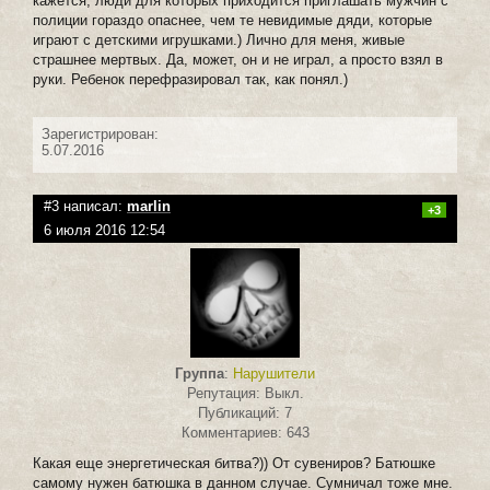
кажется, люди для которых приходится приглашать мужчин с
полиции гораздо опаснее, чем те невидимые дяди, которые
играют с детскими игрушками.) Лично для меня, живые
страшнее мертвых. Да, может, он и не играл, а просто взял в
руки. Ребенок перефразировал так, как понял.)
Зарегистрирован:
5.07.2016
#3 написал:
marlin
+3
6 июля 2016 12:54
Группа
:
Нарушители
Репутация: Выкл.
Публикаций: 7
Комментариев: 643
Какая еще энергетическая битва?)) От сувениров? Батюшке
самому нужен батюшка в данном случае. Сумничал тоже мне.