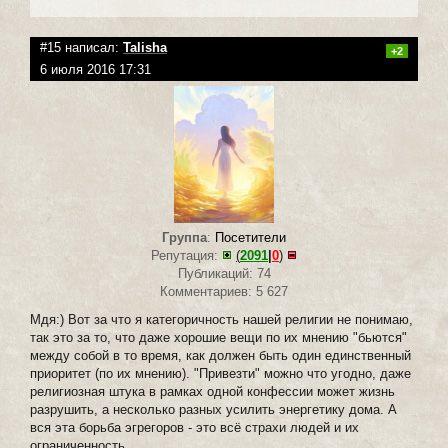
#15 написал:
Talisha
+2
6 июля 2016 17:31
Группа
:
Посетители
Репутация:
(
2091
|
0
)
Публикаций: 74
Комментариев: 5 627
Мдя:) Вот за что я категоричность нашей религии не понимаю,
так это за то, что даже хорошие вещи по их мнению "бьются"
между собой в то время, как должен быть один единственный
приоритет (по их мнению). "Привезти" можно что угодно, даже
религиозная штука в рамках одной конфессии может жизнь
разрушить, а несколько разных усилить энергетику дома. А
вся эта борьба эгрегоров - это всё страхи людей и их
ограниченность.