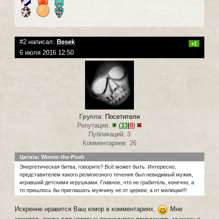
#2 написал:
Besek
+1
6 июля 2016 12:50
Группа
:
Посетители
Репутация:
(
33
|
0
)
Публикаций: 3
Комментариев: 26
Цитата: Winnie-the-Pooh
Энергетическая битва, говорите? Всё может быть. Интересно,
представителем какого религиозного течения был невидимый мужик,
игравший детскими игрушками. Главное, что не грабитель, конечно, а
то пришлось бы приглашать мужчину не от церкви, а от милиции!!!
Искренне нравится Ваш юмор в комментариях.
Мне