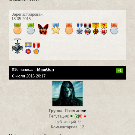
Зарегистрирован:
18.05.2015
#16 написал:
МишGun
+1
6 июля 2016 20:17
Группа
:
Посетители
Репутация:
(
2
|
0
)
Публикаций: 0
Комментариев: 12