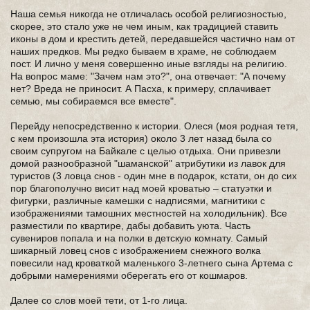
Наша семья никогда не отличалась особой религиозностью,
скорее, это стало уже не чем иным, как традицией ставить
иконы в дом и крестить детей, передавшейся частично нам от
наших предков. Мы редко бываем в храме, не соблюдаем
пост. И лично у меня совершенно иные взгляды на религию.
На вопрос маме: "Зачем нам это?", она отвечает: "А почему
нет? Вреда не приносит. А Пасха, к примеру, сплачивает
семью, мы собираемся все вместе".
Перейду непосредственно к истории. Олеся (моя родная тетя,
с кем произошла эта история) около 3 лет назад была со
своим супругом на Байкале с целью отдыха. Они привезли
домой разнообразной "шаманской" атрибутики из лавок для
туристов (3 ловца снов - один мне в подарок, кстати, он до сих
пор благополучно висит над моей кроватью – статуэтки и
фигурки, различные камешки с надписями, магнитики с
изображениями тамошних местностей на холодильник). Все
разместили по квартире, дабы добавить уюта. Часть
сувениров попала и на полки в детскую комнату. Самый
шикарный ловец снов с изображением снежного волка
повесили над кроваткой маленького 3-летнего сына Артема с
добрыми намерениями оберегать его от кошмаров.
Далее со слов моей тети, от 1-го лица.