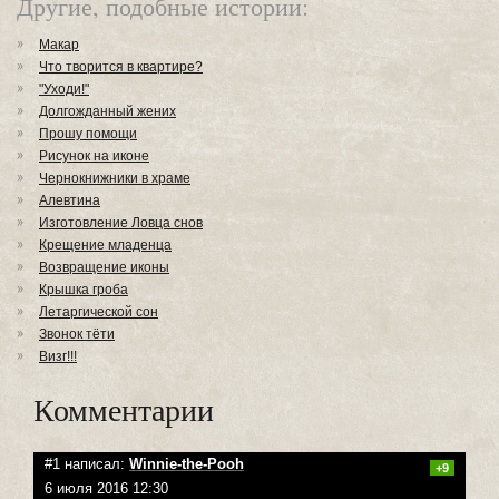
Другие, подобные истории:
Макар
Что творится в квартире?
"Уходи!"
Долгожданный жених
Прошу помощи
Рисунок на иконе
Чернокнижники в храме
Алевтина
Изготовление Ловца снов
Крещение младенца
Возвращение иконы
Крышка гроба
Летаргической сон
Звонок тёти
Визг!!!
Комментарии
#1 написал:
Winnie-the-Pooh
+9
6 июля 2016 12:30