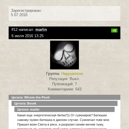
Зарегистрирован:
5.07.2016
#12 написал:
marlin
+5
6 июля 2016 13:25
Группа
:
Нарушители
Репутация: Выкл.
Публикаций: 7
Комментариев: 643
Цитата: Winnie-the-Pooh
Цитата: Besek
Цитата: marlin
Какая еще энергетическая битва?)) От сувениров? Батюшке
самому нужен батюшка в данном случае. Сумничал тоже мне.
Пришел воин Света в рясе, и разразил своим мечем тьму,
повергнув её, закрепив свой успех словом " энергетическая