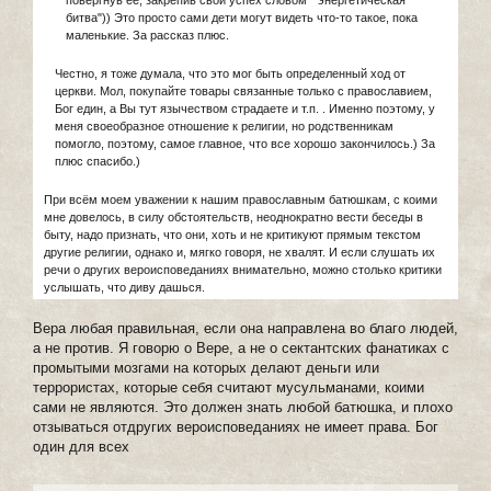
битва")) Это просто сами дети могут видеть что-то такое, пока
маленькие. За рассказ плюс.
Честно, я тоже думала, что это мог быть определенный ход от
церкви. Мол, покупайте товары связанные только с православием,
Бог един, а Вы тут язычеством страдаете и т.п. . Именно поэтому, у
меня своеобразное отношение к религии, но родственникам
помогло, поэтому, самое главное, что все хорошо закончилось.) За
плюс спасибо.)
При всём моем уважении к нашим православным батюшкам, с коими
мне довелось, в силу обстоятельств, неоднократно вести беседы в
быту, надо признать, что они, хоть и не критикуют прямым текстом
другие религии, однако и, мягко говоря, не хвалят. И если слушать их
речи о других вероисповеданиях внимательно, можно столько критики
услышать, что диву дашься.
Вера любая правильная, если она направлена во благо людей,
а не против. Я говорю о Вере, а не о сектантских фанатиках с
промытыми мозгами на которых делают деньги или
террористах, которые себя считают мусульманами, коими
сами не являются. Это должен знать любой батюшка, и плохо
отзываться отдругих вероисповеданиях не имеет права. Бог
один для всех