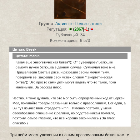
Группа
:
Активные Пользователи
Репутация:
(
2867
|
-1
)
Публикаций: 34
Комментариев: 9 570
Цитата: Besek
Цитата: marlin
Какая еще энергетическая битва?)) От сувениров? Батюшке
самому нужен батюшка в данном случае. Сумничал тоже мне.
Пришел воин Света в рясе, и разразил своим мечем тьму,
повергнув её, закрепив свой успех словом " энергетическая
битва")) Это просто сами дети могут видеть что-то такое, пока
маленькие. За рассказ плюс.
Честно, я тоже думала, что это мог быть определенный ход от церкви.
Мол, покупайте товары связанные только с православием, Бог един, а
Вы тут язычеством страдаете и т.п. . Именно поэтому, у меня
своеобразное отношение к религии, но родственникам помогло,
поэтому, самое главное, что все хорошо закончилось.) За плюс
спасибо.)
При всём моем уважении к нашим православным батюшкам, с