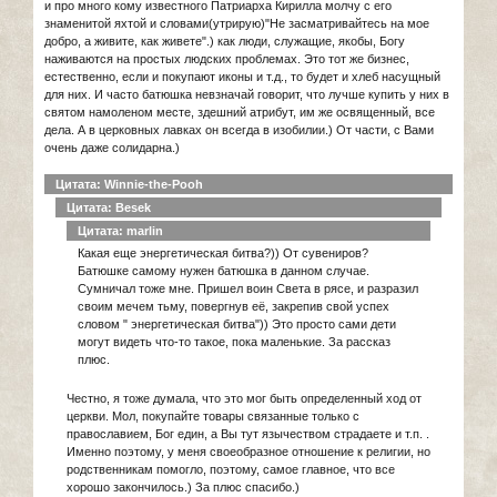
и про много кому известного Патриарха Кирилла молчу с его
знаменитой яхтой и словами(утрирую)"Не засматривайтесь на мое
добро, а живите, как живете".) как люди, служащие, якобы, Богу
наживаются на простых людских проблемах. Это тот же бизнес,
естественно, если и покупают иконы и т.д., то будет и хлеб насущный
для них. И часто батюшка невзначай говорит, что лучше купить у них в
святом намоленом месте, здешний атрибут, им же освященный, все
дела. А в церковных лавках он всегда в изобилии.) От части, с Вами
очень даже солидарна.)
Цитата: Winnie-the-Pooh
Цитата: Besek
Цитата: marlin
Какая еще энергетическая битва?)) От сувениров?
Батюшке самому нужен батюшка в данном случае.
Сумничал тоже мне. Пришел воин Света в рясе, и разразил
своим мечем тьму, повергнув её, закрепив свой успех
словом " энергетическая битва")) Это просто сами дети
могут видеть что-то такое, пока маленькие. За рассказ
плюс.
Честно, я тоже думала, что это мог быть определенный ход от
церкви. Мол, покупайте товары связанные только с
православием, Бог един, а Вы тут язычеством страдаете и т.п. .
Именно поэтому, у меня своеобразное отношение к религии, но
родственникам помогло, поэтому, самое главное, что все
хорошо закончилось.) За плюс спасибо.)