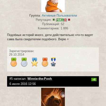
Группа
:
Активные Пользователи
Репутация:
(
2739
|
0
)
Публикаций: 52
Комментариев: 1 886
Подобных историй много, дети действительно что-то видят
сама была свидетелем подобного. Верю +
Зарегистрирован:
29.10.2014
#5 написал:
Winnie-the-Pooh
+8
6 июля 2016 12:56