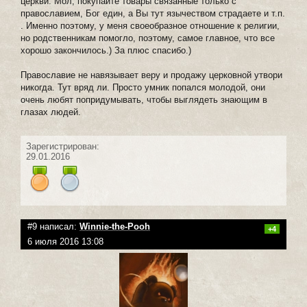
церкви. Мол, покупайте товары связанные только с
православием, Бог един, а Вы тут язычеством страдаете и т.п.
. Именно поэтому, у меня своеобразное отношение к религии,
но родственникам помогло, поэтому, самое главное, что все
хорошо закончилось.) За плюс спасибо.)
Православие не навязывает веру и продажу церковной утвори
никогда. Тут вряд ли. Просто умник попался молодой, они
очень любят попридумывать, чтобы выглядеть знающим в
глазах людей.
Зарегистрирован:
29.01.2016
#9 написал:
Winnie-the-Pooh
+4
6 июля 2016 13:08