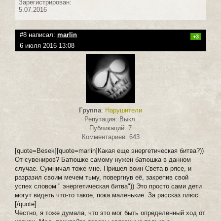
Зарегистрирован:
5.07.2016
#8 написал:
marlin
+3
6 июля 2016 13:08
Группа
:
Нарушители
Репутация: Выкл.
Публикаций: 7
Комментариев: 643
[quote=Besek][quote=marlin]Какая еще энергетическая битва?))
От сувениров? Батюшке самому нужен батюшка в данном
случае. Сумничал тоже мне. Пришел воин Света в рясе, и
разразил своим мечем тьму, повергнув её, закрепив свой
успех словом " энергетическая битва")) Это просто сами дети
могут видеть что-то такое, пока маленькие. За рассказ плюс.
[/quote]
Честно, я тоже думала, что это мог быть определенный ход от