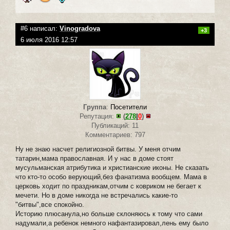
#6 написал:
Vinogradova
+3
6 июля 2016 12:57
Группа
:
Посетители
Репутация:
(
278
|
0
)
Публикаций: 11
Комментариев: 797
Ну не знаю насчет религиозной битвы. У меня отчим
татарин,мама православная. И у нас в доме стоят
мусульманская атрибутика и христианские иконы. Не сказать
что кто-то особо верующий,без фанатизма вообщем. Мама в
церковь ходит по праздникам,отчим с ковриком не бегает к
мечети. Но в доме никогда не встречались какие-то
"битвы",все спокойно.
Историю плюсанула,но больше склоняюсь к тому что сами
надумали,а ребенок немного нафантазировал,лень ему было