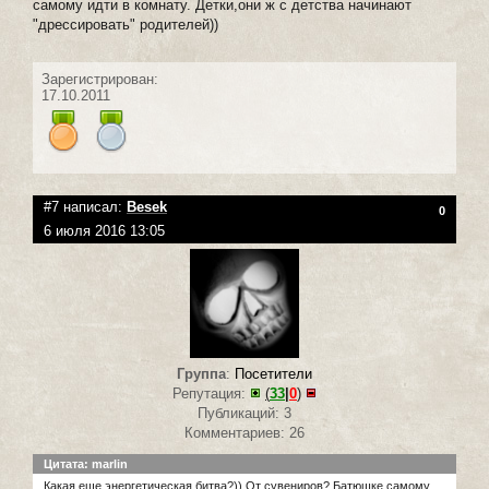
самому идти в комнату. Детки,они ж с детства начинают
"дрессировать" родителей))
Зарегистрирован:
17.10.2011
#7 написал:
Besek
0
6 июля 2016 13:05
Группа
:
Посетители
Репутация:
(
33
|
0
)
Публикаций: 3
Комментариев: 26
Цитата: marlin
Какая еще энергетическая битва?)) От сувениров? Батюшке самому