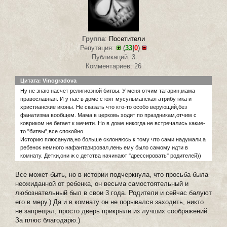
Группа
:
Посетители
Репутация:
(
33
|
0
)
Публикаций: 3
Комментариев: 26
Цитата: Vinogradova
Ну не знаю насчет религиозной битвы. У меня отчим татарин,мама
православная. И у нас в доме стоят мусульманская атрибутика и
христианские иконы. Не сказать что кто-то особо верующий,без
фанатизма вообщем. Мама в церковь ходит по праздникам,отчим с
ковриком не бегает к мечети. Но в доме никогда не встречались какие-
то "битвы",все спокойно.
Историю плюсанула,но больше склоняюсь к тому что сами надумали,а
ребенок немного нафантазировал,лень ему было самому идти в
комнату. Детки,они ж с детства начинают "дрессировать" родителей))
Все может быть, но в истории подчеркнула, что просьба была
неожиданной от ребенка, он весьма самостоятельный и
любознательный был в свои 3 года. Родители и сейчас балуют
его в меру.) Да и в комнату он не порывался заходить, никто
не запрещал, просто дверь прикрыли из лучших соображений.
За плюс благодарю.)