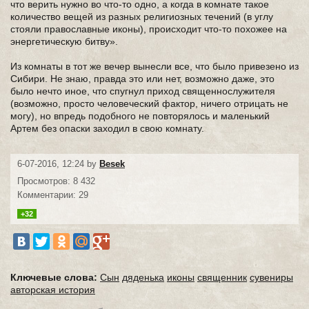
что верить нужно во что-то одно, а когда в комнате такое
количество вещей из разных религиозных течений (в углу
стояли православные иконы), происходит что-то похожее на
энергетическую битву».
Из комнаты в тот же вечер вынесли все, что было привезено из
Сибири. Не знаю, правда это или нет, возможно даже, это
было нечто иное, что спугнул приход священнослужителя
(возможно, просто человеческий фактор, ничего отрицать не
могу), но впредь подобного не повторялось и маленький
Артем без опаски заходил в свою комнату.
6-07-2016, 12:24 by
Besek
Просмотров: 8 432
Комментарии: 29
+32
Ключевые слова:
Сын
дяденька
иконы
священник
сувениры
авторская история