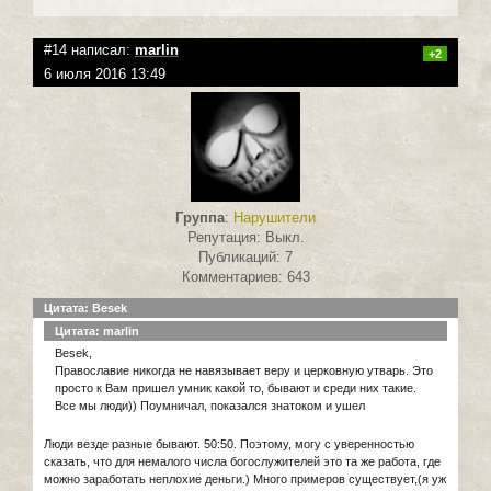
#14 написал:
marlin
+2
6 июля 2016 13:49
Группа
:
Нарушители
Репутация: Выкл.
Публикаций: 7
Комментариев: 643
Цитата: Besek
Цитата: marlin
Besek,
Православие никогда не навязывает веру и церковную утварь. Это
просто к Вам пришел умник какой то, бывают и среди них такие.
Все мы люди)) Поумничал, показался знатоком и ушел
Люди везде разные бывают. 50:50. Поэтому, могу с уверенностью
сказать, что для немалого числа богослужителей это та же работа, где
можно заработать неплохие деньги.) Много примеров существует,(я уж