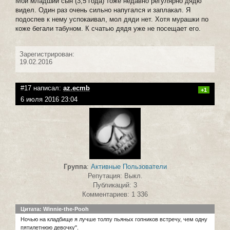
Мой младший сын (3,5 года) тоже недавно регулярно дядю
видел. Один раз очень сильно напугался и заплакал. Я
подоспев к нему успокаивал, мол дяди нет. Хотя мурашки по
коже бегали табуном. К счатью дядя уже не посещает его.
Зарегистрирован:
19.02.2016
#17 написал:
az.ecmb
+1
6 июля 2016 23:04
Группа
:
Активные Пользователи
Репутация: Выкл.
Публикаций: 3
Комментариев: 1 336
Цитата: Winnie-the-Pooh
Ночью на кладбище я лучше толпу пьяных гопников встречу, чем одну
пятилетнюю девочку".