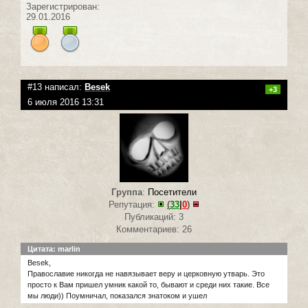
Зарегистрирован:
29.01.2016
#13 написал:
Besek
+3
6 июля 2016 13:31
Группа
:
Посетители
Репутация:
(
33
|
0
)
Публикаций: 3
Комментариев: 26
Цитата: marlin
Besek,
Православие никогда не навязывает веру и церковную утварь. Это
просто к Вам пришел умник какой то, бывают и среди них такие. Все
мы люди)) Поумничал, показался знатоком и ушел