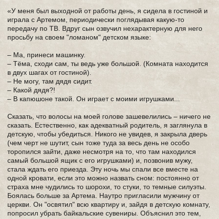
«У меня был выходной от работы день, я сидела в гостиной и
играла с Артемом, периодически поглядывая какую-то
передачу по ТВ. Вдруг сын озвучил нехарактерную для него
просьбу на своем "ломаном" детском языке:
– Ма, принеси машинку.
– Тёма, сходи сам, ты ведь уже большой. (Комната находится
в двух шагах от гостиной).
– Не могу, там дядя сидит.
– Какой дядя?!
– В капюшоне такой. Он играет с моими игрушками...
Сказать, что волосы на моей голове зашевелились – ничего не
сказать. Естественно, как адекватный родитель, я заглянула в
детскую, чтобы убедиться. Никого не увидев, я закрыла дверь
(чем черт не шутит, сын тоже туда за весь день не особо
торопился зайти, даже несмотря на то, что там находился
самый большой ящик с его игрушками) и, позвонив мужу,
стала ждать его приезда. Эту ночь мы спали все вместе на
одной кровати, если это можно назвать сном: постоянно от
страха мне чудились то шорохи, то стуки, то темные силуэты.
Боялась больше за Артема. Наутро пригласили мужчину от
церкви. Он "освятил" всю квартиру и, зайдя в детскую комнату,
попросил убрать байкальские сувениры. Объяснил это тем,