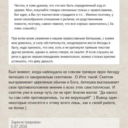
Честно, я тоже думала, что это мог быть определенный ход от
церкви. Мол, покупайте товары связанные только с православием,
Бог един, а Вы тут язычеством страдаете и т.п. . Именно поэтому, у
меня своеобразное отношение к религии, но родственникам
помогло, поэтому, самое главное, что все хорошо закончилось.) За
плюс спасибо.)
При всём моем уважении к нашим православным батюшкам, с коими
мне довелось, в силу обстоятельств, неоднократно вести беседы в
быту, надо признать, что они, хоть и не критикуют прямым текстом
другие религии, однако и, мягко говоря, не хвалят. И если слушать их
речи о других вероисповеданиях внимательно, можно столько критики
услышать, что диву дашься.
Был момент, когда наблюдала не совсем трезвую ярую беседу
батюшки со закоренелым скептиком. :D Итог такой: Скептик
выгораживает церковные обычаи и Бога, батюшка высказывает
свое противоположное мнение о всех этих свистоплясках. И
скептик уже в конце чуть ли не орет благим матом: "Да какого
ты сам себе противоречишь, ты же верующий!" :) Вывод один -
некоторые относятся к этому всего лишь, как к своей работе,
не более.)
Зарегистрирован:
5.07.2016