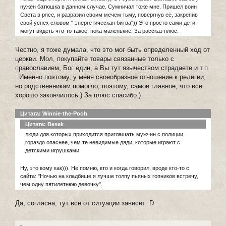
нужен батюшка в данном случае. Сумничал тоже мне. Пришел воин
Света в рясе, и разразил своим мечем тьму, повергнув её, закрепив
свой успех словом " энергетическая битва")) Это просто сами дети
могут видеть что-то такое, пока маленькие. За рассказ плюс.
Честно, я тоже думала, что это мог быть определенный ход от
церкви. Мол, покупайте товары связанные только с
православием, Бог един, а Вы тут язычеством страдаете и т.п.
. Именно поэтому, у меня своеобразное отношение к религии,
но родственникам помогло, поэтому, самое главное, что все
хорошо закончилось.) За плюс спасибо.)
Цитата: Winnie-the-Pooh
Цитата: Besek
люди для которых приходится приглашать мужчин с полиции
гораздо опаснее, чем те невидимые дяди, которые играют с
детскими игрушками.
Ну, это кому как))). Не помню, кто и когда говорил, вроде кто-то с
сайта: "Ночью на кладбище я лучше толпу пьяных гопников встречу,
чем одну пятилетнюю девочку".
Да, согласна, тут все от ситуации зависит :D