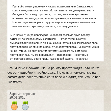
При всём моем уважении к нашим православным батюшкам, с
коими мне довелось, в силу обстоятельств, неоднократно вести
беседы в быту, надо признать, что они, хоть и не критикуют
прямым текстом другие религии, однако и, мягко говоря, не хвалят.
И если слушать их речи о других вероисповеданиях внимательно,
можно столько критики услышать, что диву дашься.
Был момент, когда наблюдала не совсем трезвую ярую беседу
батюшки со закоренелым скептиком. :D Итог такой: Скептик
выгораживает церковные обычаи и Бога, батюшка высказывает свое
противоположное мнение о всех этих свистоплясках. И скептик уже в
конце чуть ли не орет благим матом: "Да какого ты сам себе
противоречишь, ты же верующий!" :) Вывод один - некоторые
относятся к этому всего лишь, как к своей работе, не более.)
Ага, многие к сожалению на работу просто ходят - это на их
совести вдвойне и тройне даже. Но есть и нормальные на
самом деле посвятившие себя вере и людям, так, что не все
так плохо
Зарегистрирован:
29.01.2016