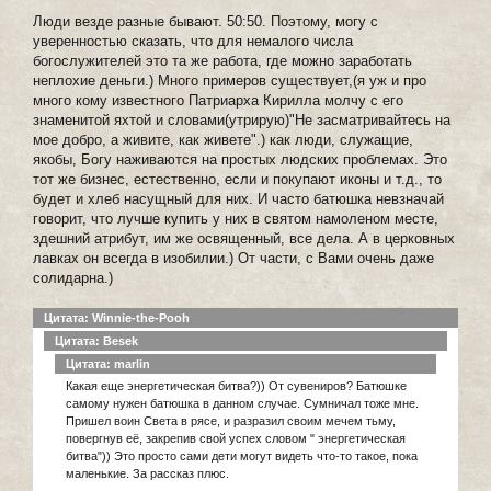
Люди везде разные бывают. 50:50. Поэтому, могу с
уверенностью сказать, что для немалого числа
богослужителей это та же работа, где можно заработать
неплохие деньги.) Много примеров существует,(я уж и про
много кому известного Патриарха Кирилла молчу с его
знаменитой яхтой и словами(утрирую)"Не засматривайтесь на
мое добро, а живите, как живете".) как люди, служащие,
якобы, Богу наживаются на простых людских проблемах. Это
тот же бизнес, естественно, если и покупают иконы и т.д., то
будет и хлеб насущный для них. И часто батюшка невзначай
говорит, что лучше купить у них в святом намоленом месте,
здешний атрибут, им же освященный, все дела. А в церковных
лавках он всегда в изобилии.) От части, с Вами очень даже
солидарна.)
Цитата: Winnie-the-Pooh
Цитата: Besek
Цитата: marlin
Какая еще энергетическая битва?)) От сувениров? Батюшке
самому нужен батюшка в данном случае. Сумничал тоже мне.
Пришел воин Света в рясе, и разразил своим мечем тьму,
повергнув её, закрепив свой успех словом " энергетическая
битва")) Это просто сами дети могут видеть что-то такое, пока
маленькие. За рассказ плюс.