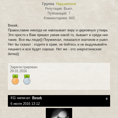
Группа
:
Нарушители
Репутация: Выкл.
Публикаций: 7
Комментариев: 643
Besek,
Православие никогда не навязывает веру и церковную утварь.
Это просто к Вам пришел умник какой то, бывают и среди них
такие. Все мы люди)) Поумничал, показался знатоком и ушел.
Нет бы сказал : ходите в храм, не бойтесь и не выдумывайте
лишнего и все будет хорошо. Нет же - это энергетическая
битва))
Зарегистрирован:
29.01.2016
#11 написал:
Besek
0
6 июля 2016 13:12