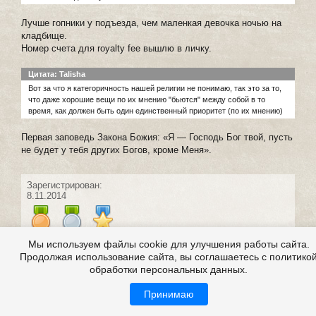
Лучше гопники у подъезда, чем маленкая девочка ночью на
кладбище.
Номер счета для royalty fee вышлю в личку.
Цитата: Talisha
Вот за что я категоричность нашей религии не понимаю, так это за то,
что даже хорошие вещи по их мнению "бьются" между собой в то
время, как должен быть один единственный приоритет (по их мнению)
Первая заповедь Закона Божия: «Я — Господь Бог твой, пусть
не будет у тебя других Богов, кроме Меня».
Зарегистрирован:
8.11.2014
Мы используем файлы cookie для улучшения работы сайта.
Продолжая использование сайта, вы соглашаетесь с политико
#18 написал:
Эвиллс
обработки персональных данных.
0
6 июля 2016 23:09
Принимаю