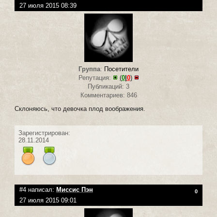
27 июля 2015 08:39
Группа
:
Посетители
Репутация:
(
0
|
0
)
Публикаций: 3
Комментариев: 846
Склоняюсь, что девочка плод воображения.
Зарегистрирован:
28.11.2014
#4 написал:
Миссис Пэн
0
27 июля 2015 09:01