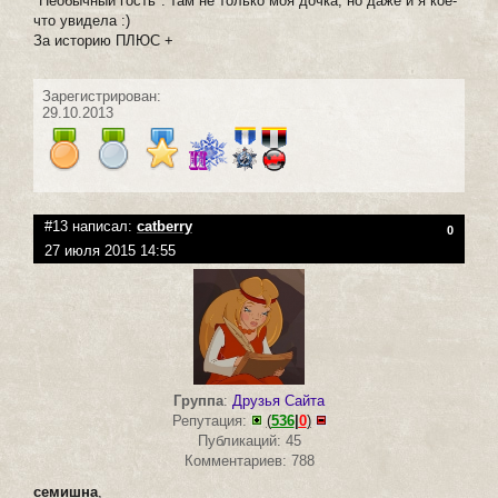
"Необычный гость": там не только моя дочка, но даже и я кое-
что увидела :)
За историю ПЛЮС +
Зарегистрирован:
29.10.2013
#13 написал:
catberry
0
27 июля 2015 14:55
Группа
:
Друзья Сайта
Репутация:
(
536
|
0
)
Публикаций: 45
Комментариев: 788
семишна
,