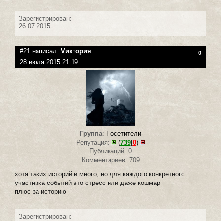
Зарегистрирован:
26.07.2015
#21 написал:
Vиктория
0
28 июля 2015 21:19
Группа
:
Посетители
Репутация:
(
739
|
0
)
Публикаций: 0
Комментариев: 709
хотя таких историй и много, но для каждого конкретного
участника событий это стресс или даже кошмар
плюс за историю
Зарегистрирован: