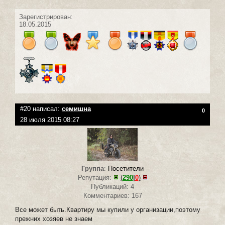
Зарегистрирован:
18.05.2015
#20 написал:
семишна
0
28 июля 2015 08:27
Группа
:
Посетители
Репутация:
(
290
|
0
)
Публикаций: 4
Комментариев: 167
Все может быть.Квартиру мы купили у организации,поэтому
прежних хозяев не знаем