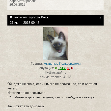
Зарегистрирован:
26.07.2015
#6 написал:
просто Вася
0
27 июля 2015 09:42
Группа
:
Активные Пользователи
Репутация:
(
3438
|
0
)
Публикаций: 8
Комментариев: 4 163
Ой, даже не знаю, если ничего не произошло, то и бояться
нечего.
Истории плюс поставила.
P.S. Может в церковь сходить, там что-нибудь посоветуют.
Так может это домовой?