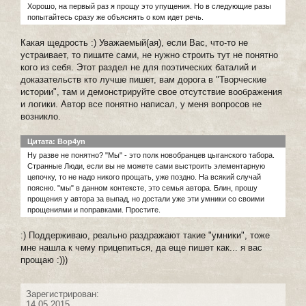
Хорошо, на первый раз я прощу это упущения. Но в следующие разы
попытайтесь сразу же объяснять о ком идет речь.
Какая щедрость :) Уважаемый(ая), если Вас, что-то не
устраивает, то пишите сами, не нужно строить тут не понятно
кого из себя. Этот раздел не для поэтических баталий и
доказательств кто лучше пишет, вам дорога в "Творческие
истории", там и демонстрируйте свое отсутствие воображения
и логики. Автор все понятно написал, у меня вопросов не
возникло.
Цитата: Bop4yn
Ну разве не понятно? "Мы" - это полк новобранцев цыганского табора.
Странные Люди, если вы не можете сами выстроить элементарную
цепочку, то не надо никого прощать, уже поздно. На всякий случай
поясню. "мы" в данном контексте, это семья автора. Блин, прошу
прощения у автора за выпад, но достали уже эти умники со своими
прощениями и поправками. Простите.
:) Поддерживаю, реально раздражают такие "умники", тоже
мне нашла к чему прицепиться, да еще пишет как... я вас
прощаю :)))
Зарегистрирован:
14.05.2015