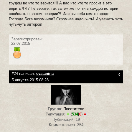
трудом во что то верится!!! А вас что кто то просит в это
верить?!?!? Не верите, так зачем же почти в каждой истории
сообщать о вашем неверии?! Или вы себя кем то вроде
Господа Бога возомнили? Скромнее надо быть! И уважать хоть
чуть-чуть авторов!
Зарегистрирован:
22.07.2015
#24 написал:
evatanina
0
5 августа 2015 08:28
Группа
:
Посетители
Репутация:
(
534
|
0
)
Публикаций: 19
Комментариев: 354