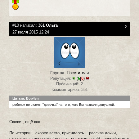
#10 написал:
361 Ольга
0
27 июля 2015 12:24
Группа
:
Посетители
Репутация:
(
6
|
0
)
Публикаций: 2
Комментариев: 351
Цитата: Bop4yn
ребенок не скажет "девочка" на того, кого Вы назвали девушкой.
Скажет, ещё как...
По истории... скорее всего, приснилось... рассказ дочки,
стресс из-за переезда (ну пусть не осознанный) - версий может