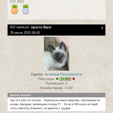
3.01.2013
#22 написал:
просто Вася
0
29 июля 2015 09:43
Группа
:
Активные Пользователи
Репутация:
(
3438
|
0
)
Публикаций: 8
Комментариев: 4 163
Цитата: Kestrel
Где-то я уже это читала... Переезд на новую квартиру, чертовщина по
ночам, призраки, являющиеся взору ГГ... Уж не в 50% всех историй
этого сайта?))) Извините, но верится с трудом