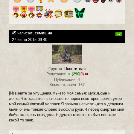
#5 написал:
семишна
+2
27 июля 2015 09:40
Группа
:
Посетители
Репутация:
(
290
|
0
)
Публикаций: 4
Комментариев: 167
[Извините за упущения.Мы-это моя семья: муж,я,сын и
дочка.Что касается знакового,то через некоторое время умер
мой самый близкий человек.Я забыла написать,что у девушки
были очень тонкие словно высохли руки.И перед смертью моя
бабушка очень похудела.Я думаю может это был все таки
какой то знак.