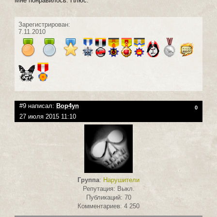
Мне понравилось. Плюс.
Зарегистрирован:
7.11.2010
#9 написал:
Bop4yn
0
27 июля 2015 11:10
Группа
:
Нарушители
Репутация: Выкл.
Публикаций: 70
Комментариев: 4 250