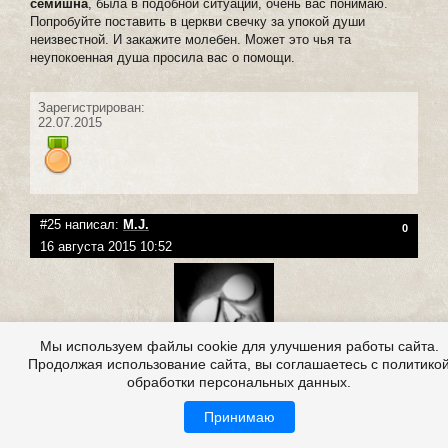
семишна
, была в подобной ситуации, очень вас понимаю.
Попробуйте поставить в церкви свечку за упокой души
неизвестной. И закажите молебен. Может это чья та
неупокоенная душа просила вас о помощи.
Зарегистрирован:
22.07.2015
#25 написал:
M.J.
0
16 августа 2015 10:52
Мы используем файлы cookie для улучшения работы сайта.
Продолжая использование сайта, вы соглашаетесь с политико
Группа
:
Посетители
обработки персональных данных.
Репутация:
(
0
|
-1
)
Публикаций: 0
Принимаю
Комментариев: 147