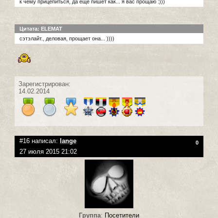
к чему прицепиться, да еще пишет как... я вас прощаю :)))
Цитата: ELEMAT
сэтэлайт., деловая, прощает она... ))))
Зарегистрирован:
14.02.2014
#16 написал:
lange
0
27 июля 2015 21:02
Группа
:
Посетители