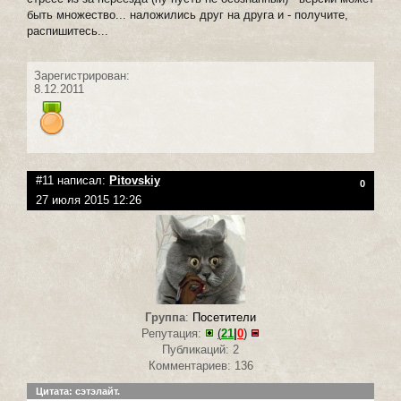
быть множество... наложились друг на друга и - получите,
распишитесь...
Зарегистрирован:
8.12.2011
#11 написал:
Pitovskiy
0
27 июля 2015 12:26
Группа
:
Посетители
Репутация:
(
21
|
0
)
Публикаций: 2
Комментариев: 136
Цитата: сэтэлайт.