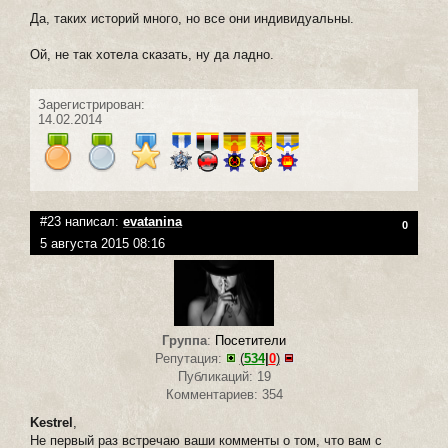
Да, таких историй много, но все они индивидуальны.
Ой, не так хотела сказать, ну да ладно.
Зарегистрирован:
14.02.2014
#23 написал:
evatanina
0
5 августа 2015 08:16
Группа
:
Посетители
Репутация:
(
534
|
0
)
Публикаций: 19
Комментариев: 354
Kestrel
,
Не первый раз встречаю ваши комменты о том, что вам с