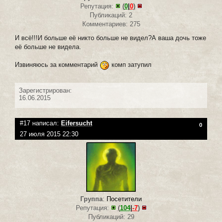
Репутация:
(
0
|
0
)
Публикаций: 2
Комментариев: 275
И всё!!!И больше её никто больше не видел?А ваша дочь тоже
её больше не видела.
Извиняюсь за комментарий
комп затупил
Зарегистрирован:
16.06.2015
#17 написал:
Eifersucht
0
27 июля 2015 22:30
Группа
:
Посетители
Репутация:
(
104
|
-7
)
Публикаций: 29