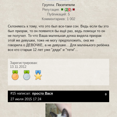
Группа
:
Посетители
Репутация:
(
2
|
0
)
Публикаций: 5
Комментариев: 1 002
Склоняюсь к тому, что это был все-таки сон. Ведь если бы это
был призрак, то он появился бы ещё раз, ведь помощи то он
не получил. То что Ваша маленькая дочка видела призрак
этой же девушки, тоже не могу предположить, она же
говорила о ДЕВОЧКЕ, а не девушке... Для маленького ребёнка
все кто старше 12 лет уже "дяди" и "тети"...
Зарегистрирован:
13.11.2012
#15 написал:
просто Вася
0
27 июля 2015 17:24