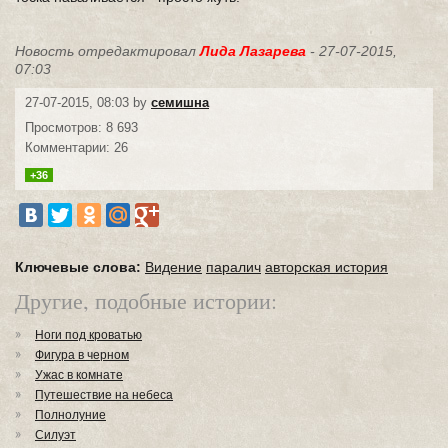
Новость отредактировал
Лида Лазарева
- 27-07-2015,
07:03
27-07-2015, 08:03 by
семишна
Просмотров: 8 693
Комментарии: 26
+36
Ключевые слова:
Видение
паралич
авторская история
Другие, подобные истории:
Ноги под кроватью
Фигура в черном
Ужас в комнате
Путешествие на небеса
Полнолуние
Силуэт