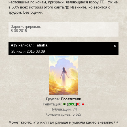
чертовщина по ночам, призраки, являющиеся взору ГГ... Уж не
в 50% всех историй этого сайта?))) Извините, но верится с
трудом. Без оценки.
Зарегистрирован:
8.06.2015
#19 написал:
Talisha
0
28 июля 2015 08:09
Группа
:
Посетители
Репутация:
(
2091
|
0
)
Публикаций: 74
Комментариев: 5 627
Может кто-то, кто жил там раньше и умерла как-то внезапно? +