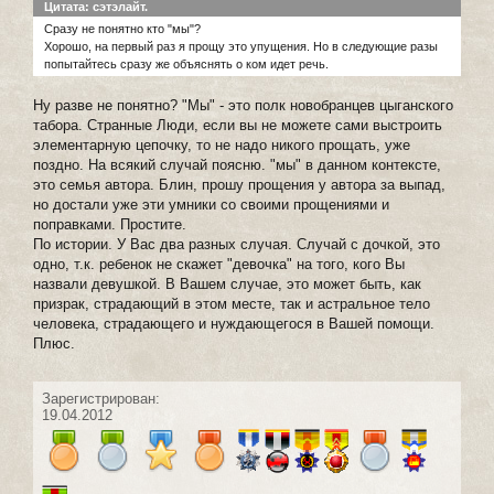
Цитата: сэтэлайт.
Сразу не понятно кто "мы"?
Хорошо, на первый раз я прощу это упущения. Но в следующие разы
попытайтесь сразу же объяснять о ком идет речь.
Ну разве не понятно? "Мы" - это полк новобранцев цыганского
табора. Странные Люди, если вы не можете сами выстроить
элементарную цепочку, то не надо никого прощать, уже
поздно. На всякий случай поясню. "мы" в данном контексте,
это семья автора. Блин, прошу прощения у автора за выпад,
но достали уже эти умники со своими прощениями и
поправками. Простите.
По истории. У Вас два разных случая. Случай с дочкой, это
одно, т.к. ребенок не скажет "девочка" на того, кого Вы
назвали девушкой. В Вашем случае, это может быть, как
призрак, страдающий в этом месте, так и астральное тело
человека, страдающего и нуждающегося в Вашей помощи.
Плюс.
Зарегистрирован:
19.04.2012