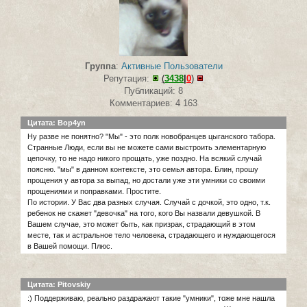
Группа
:
Активные Пользователи
Репутация:
(
3438
|
0
)
Публикаций: 8
Комментариев: 4 163
Цитата: Bop4yn
Ну разве не понятно? "Мы" - это полк новобранцев цыганского табора.
Странные Люди, если вы не можете сами выстроить элементарную
цепочку, то не надо никого прощать, уже поздно. На всякий случай
поясню. "мы" в данном контексте, это семья автора. Блин, прошу
прощения у автора за выпад, но достали уже эти умники со своими
прощениями и поправками. Простите.
По истории. У Вас два разных случая. Случай с дочкой, это одно, т.к.
ребенок не скажет "девочка" на того, кого Вы назвали девушкой. В
Вашем случае, это может быть, как призрак, страдающий в этом
месте, так и астральное тело человека, страдающего и нуждающегося
в Вашей помощи. Плюс.
Цитата: Pitovskiy
:) Поддерживаю, реально раздражают такие "умники", тоже мне нашла