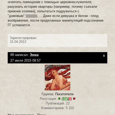
освятить помещение с помощью церковнослужителя,
разузнать историю квартиры (например, почему съехали
прежние хозяева), попытаться подружиться с
"домовым":))))))))))), ... Даже если девушка в белом - плод
воображения, после проделанных манипуляций подсознание
ГГ успокоится.
Зарегистрирован:
15.04.2013
#8 написал:
Энма
0
27 июля 2015 09:57
Группа
:
Посетители
Репутация:
(
971
|
0
)
Публикаций: 22
Комментариев: 5 102