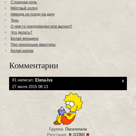
Странная ночь
Мёртвый холод
Никогда не поеду на дачу
Тень
О чем-то предупредил или выгнал?
Что делать?
Белая женщина
Про нехорошие квартиры
Белая шапка
Комментарии
#1 написал:
Elena-lvs
0
27 июля 2015 08:13
Группа
:
Посетители
Репутация:
(
219
|
0
)