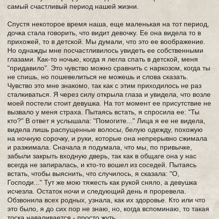
самый счастливый период нашей жизни.
Спустя некоторое время наша, еще маленькая на тот период,
дочка стала говорить, что видит девочку. Ее она видела то в
прихожей, то в детской. Мы думали, что это ее воображение.
Но однажды мне посчастливилось увидеть ее собственными
глазами. Как-то ночью, когда я легла спать в детской, меня
"придавило". Это чувство можно сравнить с наркозом, когда ты
не спишь, но пошевелиться не можешь и слова сказать.
Чувство это мне знакомо, так как с этим приходилось не раз
сталкиваться. Я через силу открыла глаза и увидела, что возле
моей постели стоит девушка. На тот момент ее присутствие не
вызвало у меня страха. Пытаясь встать, я спросила ее: "Ты
кто?" В ответ я услышала: "Помогите..." Лица я ее не видела,
видела лишь распущенные волосы, белую одежду, похожую
на ночную сорочку, и руки, которые она непрерывно сжимала
и разжимала. Сначала я подумала, что мы, по привычке,
забыли закрыть входную дверь, так как в общаге она у нас
всегда не запиралась, и кто-то вошел из соседей. Пытаясь
встать, чтобы выяснить, что случилось, я сказала: "О,
Господи..." Тут же мою тяжесть как рукой сняло, а девушка
исчезла. Остаток ночи и следующий день я проревела.
Обзвонила всех родных, узнала, как их здоровье. Кто или что
это было, я до сих пор не знаю, но, когда вспоминаю, то такая
тоска наваливается - просто жуть.