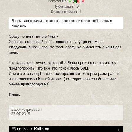
Репутация:
(
0
|
0
)
Публикаций: 0
Комментариев: 1
Восемь лет назад мы, наконец-то, переехали в свою собственную
квартиру.
Сразу не понятно кто "мы"?
Хорошо, на первый раз я прощу это упущения. Но в
следующие
разы попытайтесь сразу же объяснять о ком идет
речь.
Что касается случая, который с Вами произошел, то я могу
предположить, что все это приснилось Вам.
Или же это плод Вашего
воображения
, который разыгрался
из-за рассказов Вашей дочки. (но теория про сон более или
менее правдоподобна)
Плюс.
Зарегистрирован:
27.07.2015
#3 написал:
Kalinina
0