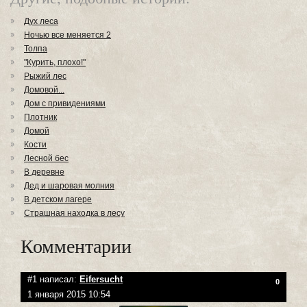
Дух леса
Ночью все меняется 2
Толпа
"Курить, плохо!"
Рыжий лес
Домовой...
Дом с привидениями
Плотник
Домой
Кости
Лесной бес
В деревне
Дед и шаровая молния
В детском лагере
Страшная находка в лесу
Комментарии
#1 написал:
Eifersucht
0
1 января 2015 10:54