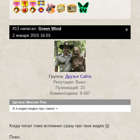
#13 написал:
Green Wind
0
2 января 2015 16:03
Группа
:
Друзья Сайта
Репутация: Выкл.
Публикаций: 23
Комментариев: 9 047
Цитата: Миссис Пэн
А я кидал видео про таких! +
Когда читал тоже вспомнил сразу про твое видео )))
Плюс.