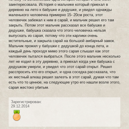
заинтересовала. История о мальчике который приехал в
деревню на лето к бабушке и дедушке, и увидел однажды
маленького человечка примерно 15- 20см роста, этот
человечек забежал к ним в сарай, и мальчик решил его там
закрыть. Потом этот мальчик рассказал все бабушке и
дедушке, бабушка сказала что этого человечка нельзя
выпускать из сарая, потому что эти карлики очень
мстительные, и закрыла сарай на большой амбарный замок.
Мальчик прожил у бабушки с дедушкой до конца лета, и
каждый день проходя мимо этого сарая слышал как этот
человечек пытался выбраться. После этого мальчик несколько
лет не ездил в эту деревню, а приехал когда уже бабушка с
дедушком умерли, и увидел что этот сарай открыт. Решил
расспросить кто его открыл, и одна соседка рассказала, что
их местный алкаш решил залезть в этот сарай, думая что там
есть что то ценное, на следующее утро его нашли возле этого,
сарая жестоко убитым.
Зарегистрирован:
29.12.2014