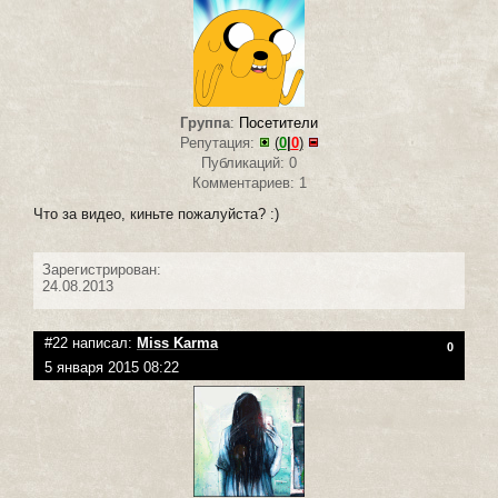
Группа
:
Посетители
Репутация:
(
0
|
0
)
Публикаций: 0
Комментариев: 1
Что за видео, киньте пожалуйста? :)
Зарегистрирован:
24.08.2013
#22 написал:
Miss Karma
0
5 января 2015 08:22