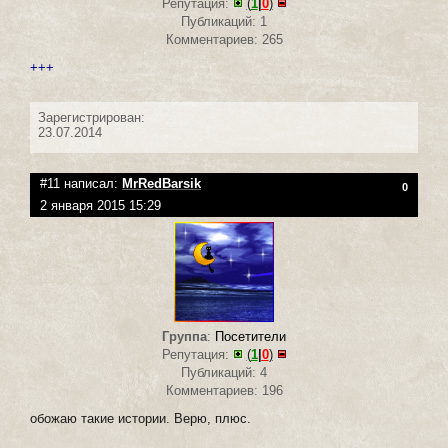
Репутация:
(
1
|
0
)
Публикаций: 1
Комментариев: 265
+++
Зарегистрирован:
23.07.2014
#11 написал:
MrRedBarsik
0
2 января 2015 15:29
Группа
:
Посетители
Репутация:
(
1
|
0
)
Публикаций: 4
Комментариев: 196
обожаю такие истории. Верю, плюс.