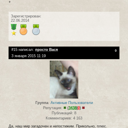
+
Зарегистрирован:
22.06.2014
#15 написал:
просто Вася
0
3 января 2015 11:19
Группа
:
Активные Пользователи
Репутация:
(
3438
|
0
)
Публикаций: 8
Комментариев: 4 163
Да, наш мир загадочен и непостижим. Прикольно, плюс.