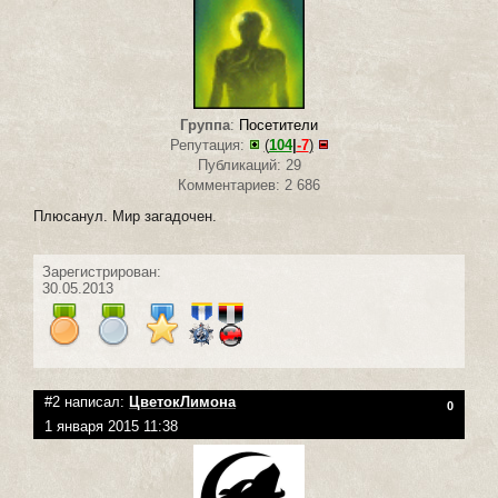
Группа
:
Посетители
Репутация:
(
104
|
-7
)
Публикаций: 29
Комментариев: 2 686
Плюсанул. Мир загадочен.
Зарегистрирован:
30.05.2013
#2 написал:
ЦветокЛимона
0
1 января 2015 11:38