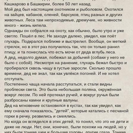
Кашкарово в Башкирии, более 50 лет назад.
Мой дед был настоящим охотником и рыболовом. Охотился
на зайцев, кабанов, оленей, барсуков, птиц разных и других
животных. Леса там непроходимые, дремучие, но живности
много - жизнь кипела.
Однажды он собрался на охоту, как обычно, было утро и уже
светло. Пошёл в лес. Не заходя далеко, увидел, как поёт
глухарь. Подкрался поближе и выстрелил. Вообще, он меткий
стрелок, но в этот раз получилось так, что он только ранил
птицу, и та понеслась что есть мочи от деда вглубь леса.
А дед, недолго думая, побежал за добычей (собаки у него не
было с собой). Несмотря на ранение, глухарь бежал быстро и
пробирался сквозь чащу в густые заросли. Сколько прошло
времени, дед не знал, так как увлёкся погоней. И не хотел
отступать.
Постепенно чаща начала расступаться, и стали видны
проблески света. Это была небольшая поляна, окружённая
вокруг лесом. По ней протекал ручей, и вокруг ручья были
разбросаны камни и крупные валуны.
Дед на мгновение остановился в кустах, так как увидел, как
ему сначала показалось, "детей", которые катались с песчаной
горки в речку, резвились и смеялись.
Но когда он вгляделся в этих детей, то понял, что это не дети и
даже не люди. Нет, они, конечно, были похожи на людей, но у
них были тонкие шеи и большие головы, другие глаза. Тонкие