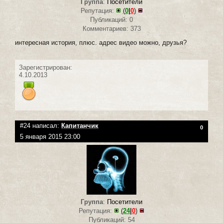
Группа
:
Посетители
Репутация:
(
0
|
0
)
Публикаций: 0
Комментариев: 373
интересная история, плюс. адрес видео можно, друзья?
Зарегистрирован:
4.10.2013
#24 написал:
Капитанчик
0
5 января 2015 23:00
Группа
:
Посетители
Репутация:
(
24
|
0
)
Публикаций: 54