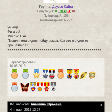
Группа
:
Друзья Сайта
Репутация:
(
3030
|
-1
)
Публикаций: 105
Комментариев: 6 222
умница
Фига се!
Миссис Пэн
Прошляпила видео, пойду искать.Как это я видео-то
прошляпила?
+++++++++++++++++++++++++++++++++++++++++++++++
Зарегистрирован:
10.08.2013
#20 написал:
Ангелина Юрьевна
0
4 января 2015 13:27