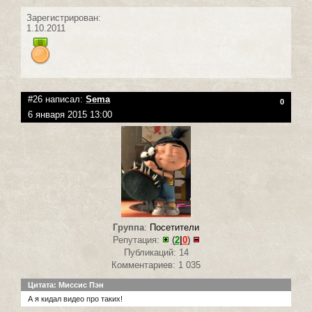
Зарегистрирован:
1.10.2011
#26 написал:
Sema
0
6 января 2015 13:00
Группа
:
Посетители
Репутация:
(
2
|
0
)
Публикаций: 14
Комментариев: 1 035
Цитата: Миссис Пэн
А я кидал видео про таких!