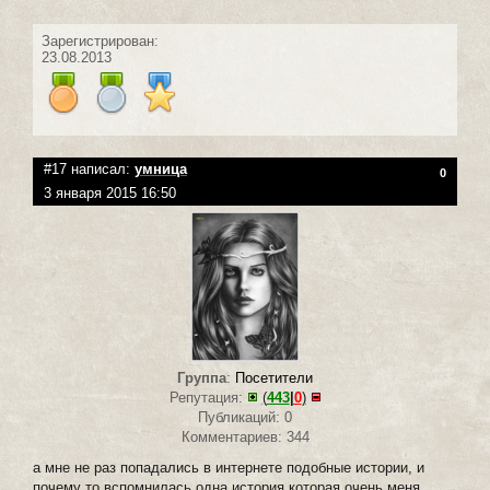
Зарегистрирован:
23.08.2013
#17 написал:
умница
0
3 января 2015 16:50
Группа
:
Посетители
Репутация:
(
443
|
0
)
Публикаций: 0
Комментариев: 344
а мне не раз попадались в интернете подобные истории, и
почему то вспомнилась одна история которая очень меня