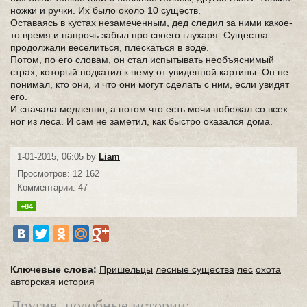
ножки и ручки. Их было около 10 существ.
Оставаясь в кустах незамеченным, дед следил за ними какое-
то время и напрочь забыл про своего глухаря. Существа
продолжали веселиться, плескаться в воде.
Потом, по его словам, он стал испытывать необъяснимый
страх, который подкатил к нему от увиденной картины. Он не
понимал, кто они, и что они могут сделать с ним, если увидят
его.
И сначала медленно, а потом что есть мочи побежал со всех
ног из леса. И сам не заметил, как быстро оказался дома.
1-01-2015, 06:05 by
Liam
Просмотров: 12 162
Комментарии: 47
+84
Ключевые слова:
Пришельцы
лесные существа
лес
охота
авторская история
Другие, подобные истории: