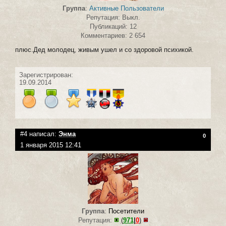
Группа
:
Активные Пользователи
Репутация: Выкл.
Публикаций: 12
Комментариев: 2 654
плюс.Дед молодец, живым ушел и со здоровой психикой.
Зарегистрирован:
19.09.2014
#4 написал:
Энма
0
1 января 2015 12:41
Группа
:
Посетители
Репутация:
(
971
|
0
)