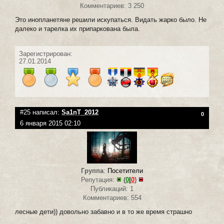
Комментариев: 3 250
Это инопланетяне решили искупаться. Видать жарко было. Не
далеко и тарелка их припаркована была.
Зарегистрирован:
27.01.2014
#25 написал:
Sa1nT_2012
0
6 января 2015 02:10
Группа
:
Посетители
Репутация:
(
0
|
0
)
Публикаций: 1
Комментариев: 554
лесные дети)) довольно забавно и в то же время страшно