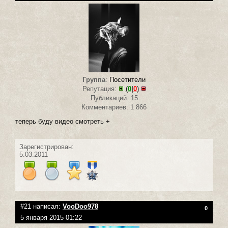
Группа
:
Посетители
Репутация:
(
0
|
0
)
Публикаций: 15
Комментариев: 1 866
теперь буду видео смотреть +
Зарегистрирован:
5.03.2011
#21 написал:
VooDoo978
0
5 января 2015 01:22