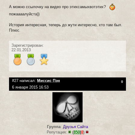
А можно ссылочку на видео про этихсамыхвотэтих?
пожаааалуйста))
История интересная, теперь до жути интересно, хто там был.
Плюс.
Зарегистрирован:
22.01.2013
#27 написал:
Миссис Пэн
0
6 января 2015 16:53
Группа
:
Друзья Сайта
Репутация:
(
850
|
0
)