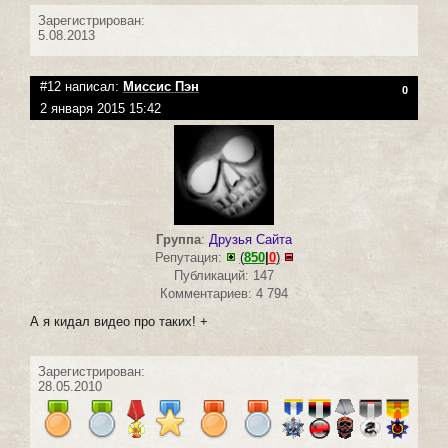
Зарегистрирован:
5.08.2013
#12 написал:
Миссис Пэн
0
2 января 2015 15:42
Группа
:
Друзья Сайта
Репутация:
(
850
|
0
)
Публикаций: 147
Комментариев: 4 794
А я кидал видео про таких! +
Зарегистрирован:
28.05.2010