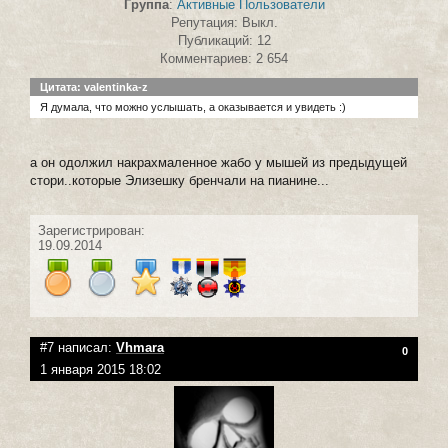
Группа
:
Активные Пользователи
Репутация: Выкл.
Публикаций: 12
Комментариев: 2 654
Цитата: valentinka-z
Я думала, что можно услышать, а оказывается и увидеть :)
а он одолжил накрахмаленное жабо у мышей из предыдущей
стори..которые Элизешку бренчали на пианине...
Зарегистрирован:
19.09.2014
#7 написал:
Vhmara
0
1 января 2015 18:02