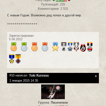
Репутация:
(
1322
|
0
)
Публикаций: 229
Комментариев: 2 531
С новым Годом. Возможно дед попал в другой мир.
++++++++++++++++
Зарегистрирован:
5.04.2012
#10 написал:
Yuki Kurossu
0
2 января 2015 14:35
Группа
:
Посетители