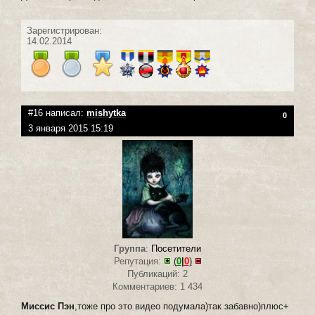
Зарегистрирован:
14.02.2014
#16 написал:
mishytka
0
3 января 2015 15:19
Группа
:
Посетители
Репутация:
(
0
|
0
)
Публикаций: 2
Комментариев: 1 434
Миссис Пэн
,тоже про это видео подумала)так забавно)плюс+