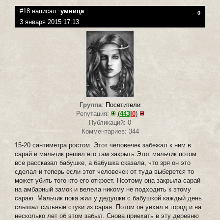
#18 написал:
умница
0
3 января 2015 17:13
Группа
:
Посетители
Репутация:
(
443
|
0
)
Публикаций: 0
Комментариев: 344
15-20 сантиметра ростом. Этот человечек забежал к ним в
сарай и мальчик решил его там закрыть.Этот мальчик потом
все рассказал бабушке, а бабушка сказала, что зря он это
сделал и теперь если этот человечек от туда выберется то
может убить того кто его откроет. Поэтому она закрыла сарай
на амбарный замок и велела никому не подходить к этому
сараю. Мальчик пока жил у дедушки с бабушкой каждый день
слышал сильные стуки из сарая. Потом он уехал в город и на
несколько лет об этом забыл. Снова приехать в эту деревню