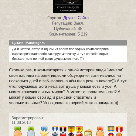
Группа
:
Друзья Сайта
Репутация: Выкл.
Публикаций: 45
Комментариев: 5 219
Цитата: Mandragora
Да и кстати, автор в одном из своих последних комментариев
характеризовала себя как ярую атеистку, а тут на тебе, верит
беззаветно в ночной визит души животного )))
Сколько раз, в комментариях к одной истории,люди "меняли"
свои взгляды на религию,если обсуждения затягивались на
несколько дней и забывалось о чём шла речь в начале))) А тут
что,подумаешь,Бога нет,а вот душа у кошки есть и усё. А
может кошечка с иных миров? А может с параллельного? А
может у кошек свой ад и рай,свой спаситель и
увольнительные? Ухххх,сколько версий можно накидать)))
Зарегистрирован:
11.08.2013