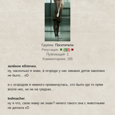
Группа
:
Посетители
Репутация:
(
0
|
0
)
Публикаций: 2
Комментариев: 185
зелёное яблочко
,
ну, насколько я знаю, в огороде у нас никаких деток закопано
не было... xD
и с огородом я немного промахнулась, это было где то прям
возле них, но не на грядках...
todmacher
,
ну я что, свою маму не знаю? ничего такого она с животными
не делала xD