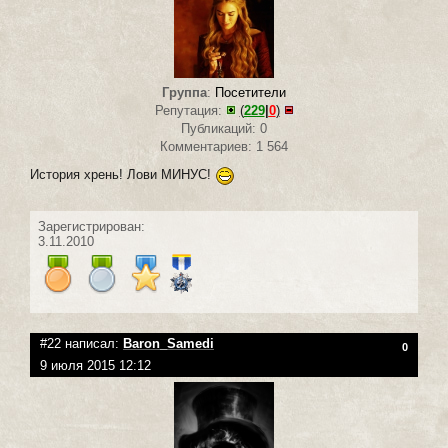
Группа
:
Посетители
Репутация:
(
229
|
0
)
Публикаций: 0
Комментариев: 1 564
История хрень! Лови МИНУС!
Зарегистрирован:
3.11.2010
#22 написал:
Baron_Samedi
0
9 июля 2015 12:12