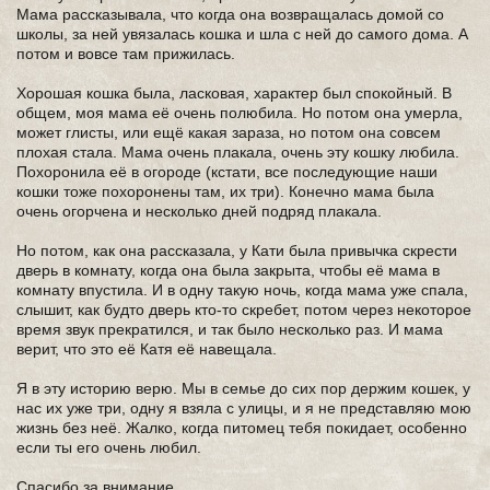
Мама рассказывала, что когда она возвращалась домой со
школы, за ней увязалась кошка и шла с ней до самого дома. А
потом и вовсе там прижилась.
Хорошая кошка была, ласковая, характер был спокойный. В
общем, моя мама её очень полюбила. Но потом она умерла,
может глисты, или ещё какая зараза, но потом она совсем
плохая стала. Мама очень плакала, очень эту кошку любила.
Похоронила её в огороде (кстати, все последующие наши
кошки тоже похоронены там, их три). Конечно мама была
очень огорчена и несколько дней подряд плакала.
Но потом, как она рассказала, у Кати была привычка скрести
дверь в комнату, когда она была закрыта, чтобы её мама в
комнату впустила. И в одну такую ночь, когда мама уже спала,
слышит, как будто дверь кто-то скребет, потом через некоторое
время звук прекратился, и так было несколько раз. И мама
верит, что это её Катя её навещала.
Я в эту историю верю. Мы в семье до сих пор держим кошек, у
нас их уже три, одну я взяла с улицы, и я не представляю мою
жизнь без неё. Жалко, когда питомец тебя покидает, особенно
если ты его очень любил.
Спасибо за внимание.