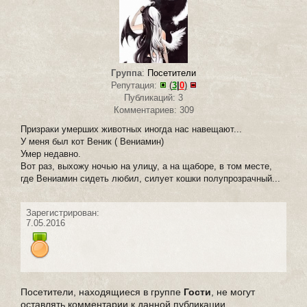
Группа
:
Посетители
Репутация:
(
3
|
0
)
Публикаций: 3
Комментариев: 309
Призраки умерших животных иногда нас навещают...
У меня был кот Веник ( Вениамин)
Умер недавно.
Вот раз, выхожу ночью на улицу, а на щаборе, в том месте,
где Вениамин сидеть любил, силует кошки полупрозрачный...
Зарегистрирован:
7.05.2016
Посетители, находящиеся в группе
Гости
, не могут
оставлять комментарии к данной публикации.