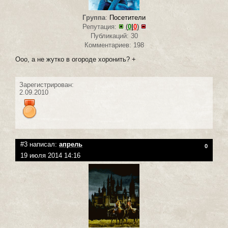
Группа
:
Посетители
Репутация:
(
0
|
0
)
Публикаций: 30
Комментариев: 198
Ооо, а не жутко в огороде хоронить? +
Зарегистрирован:
2.09.2010
#3 написал:
апрель
0
19 июля 2014 14:16