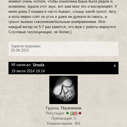
момент очень хотели, чтобы кошатинка Ваша была рядом и,
возможно, ждали этот звук, вот вам мозг его и воспроизвёл. У
меня дома 2 кошака и часто бывает, слышу какой грохот, бегу -
а коты мирно спят по угла и даже не думали вставать, а
грохот вызван сквозняком/больным воображением. Или
каждый вечер по 5-7 раз кажется, что муж с работы вернулся.
Слуховые галлюцинации, не более;)
Зарегистрирован:
25.09.2013
#8 написал:
Ursula
0
19 июля 2014 19:14
Группа
:
Посетители
Репутация:
(
1
|
0
)
Публикаций: 3
Комментариев: 364