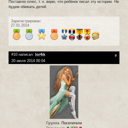
Поставлю плюс, т. к. верю, что ребёнок писал эту историю. Не
будем обижать детей.
Зарегистрирован:
27.01.2014
#10 написал:
lor4ik
0
20 июля 2014 00:04
Группа
:
Посетители