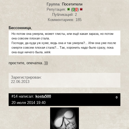
Группа
:
Посетители
Репутация:
(
0
|
0
)
Публикаций: 2
Комментариев: 185
Бессонница
,
Но потом она умерла, может глисты, или ещё какая зараза, но потом
она совсем плохая стала.
Господи, да куда уж хуже, ведь она и так умерла?... Или она уже после
смерти совсем плохая стала?... Так, хоронить надо было сразу, пока
она еще ничего была..wink
простите, опечатка..)))
Зарегистрирован:
22.06.2013
#14 написал:
kosta500
0
20 июля 2014 19:40