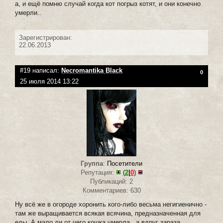
а, и ещё помню случай когда кот погрыз котят, и они конечно
умерли..
Зарегистрирован:
22.06.2013
#19 написал:
Necromantika Black
0
25 июля 2014 13:22
Группа
:
Посетители
Репутация:
(
2
|
0
)
Публикаций: 2
Комментариев: 630
Ну всё же в огороде хоронить кого-либо весьма негигиенично -
там же выращивается всякая всячина, предназначенная для
еды. А мало ли от чего кошка умерла...а вдруг зараза