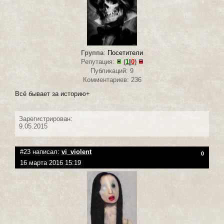
Группа
:
Посетители
Репутация:
(
1
|
0
)
Публикаций: 9
Комментариев: 236
Всё бывает за историю+
Зарегистрирован:
9.05.2015
#23 написал:
vi_violent
0
16 марта 2016 15:19