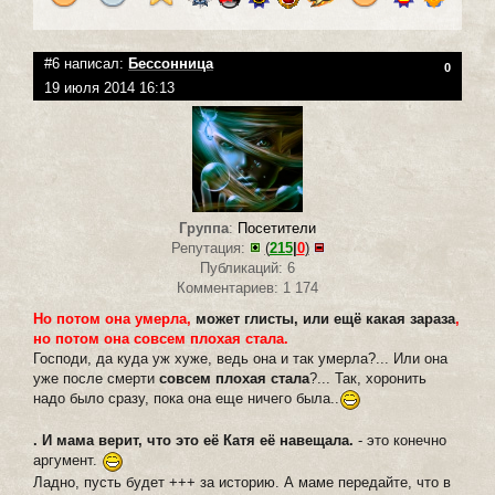
#6 написал:
Бессонница
0
19 июля 2014 16:13
Группа
:
Посетители
Репутация:
(
215
|
0
)
Публикаций: 6
Комментариев: 1 174
Но потом она умерла,
может глисты, или ещё какая зараза
,
но потом она совсем плохая стала.
Господи, да куда уж хуже, ведь она и так умерла?... Или она
уже после смерти
совсем плохая стала
?... Так, хоронить
надо было сразу, пока она еще ничего была..
. И мама верит, что это её Катя её навещала.
- это конечно
аргумент.
Ладно, пусть будет +++ за историю. А маме передайте, что в