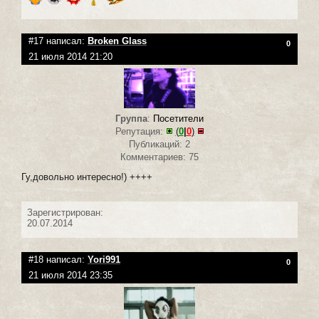
#17 написал:
Broken Glass
0
21 июля 2014 21:20
Группа
:
Посетители
Репутация:
(
0
|
0
)
Публикаций: 2
Комментариев: 75
Гу,довольно интересно!) ++++
Зарегистрирован:
20.07.2014
#18 написал:
Yori991
0
21 июля 2014 23:35