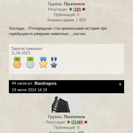
Группа
:
Посетители
Репутация:
(
1
|
0
)
Публикаций: 0
Комментариев: 1 859
Хоспадя...!!!!очередная стосороквосьмая история про
скребущихся умерших животных...,скучно.
Зарегистрирован:
11.04.2013
#4 написал:
Mandragora
0
19 июля 2014 14:19
Группа
:
Посетители
Репутация:
(
214
|
0
)
Публикаций: 0
Комментариев: 999