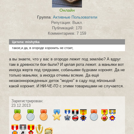
Онлайн
Группа
:
Активные Пользователи
Репутация: Выкл.
Публикаций: 170
Комментариев: 7 159
Цитата: mishytka
такое,и да, в огороде хоронить не стоит,
а вы знаете, что у вас в огороде лежит под землёю? А вдруг
там в древности бои были? И целая рота лежит. а маньяки вот
иногда жертв под грядками, собачьими будками хоронят. Да не
только маньяки, а иногда отчимы всякие. Да ещё
незаконнорожденных деток "модно" в саду под яблонькой
какой хоронит. И НИ-ЧЕ-ГО с этими товарищами не случается.
Зарегистрирован:
23.12.2013