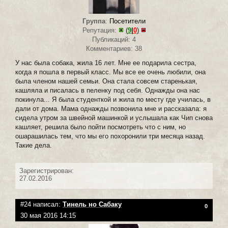
Группа
:
Посетители
Репутация:
(
9
|
0
)
Публикаций: 4
Комментариев: 38
У нас была собака, жила 16 лет. Мне ее подарила сестра,
когда я пошла в первый класс. Мы все ее очень любили, она
была членом нашей семьи. Она стала совсем старенькая,
кашляла и писалась в пеленку под себя. Однажды она нас
покинула... Я была студенткой и жила по месту где училась, в
дали от дома. Мама однажды позвонила мне и рассказала: я
сидела утром за швейной машинкой и услышала как Чип снова
кашляет, решила было пойти посмотреть что с ним, но
ошарашилась тем, что мы его похоронили три месяца назад.
Такие дела.
Зарегистрирован:
27.02.2016
#24 написал:
Тинель но Сабаку
0
30 мая 2016 14:15