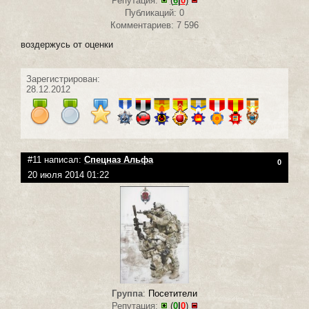
Репутация:
(
6
|
0
)
Публикаций: 0
Комментариев: 7 596
воздержусь от оценки
Зарегистрирован:
28.12.2012
#11 написал:
Спецназ Альфа
0
20 июля 2014 01:22
Группа
:
Посетители
Репутация:
(
0
|
0
)