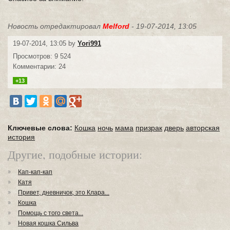
Новость отредактировал
Melford
- 19-07-2014, 13:05
19-07-2014, 13:05 by
Yori991
Просмотров: 9 524
Комментарии: 24
+13
Ключевые слова:
Кошка
ночь
мама
призрак
дверь
авторская
история
Другие, подобные истории:
Кап-кап-кап
Катя
Привет, дневничок, это Клара...
Кошка
Помощь с того света...
Новая кошка Сильва