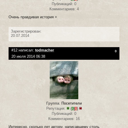
Публикаций: 0
Комментариев: 4
Очень правдивая история +
Зарегистрирован:
20.07.2014
#12 написал:
todmacher
0
20 июля 2014 06:38
Группа
:
Посетители
Репутация:
(
0
|
0
)
Публикаций: 0
Комментариев: 16
Интересно, сколько лет автору, написавшему столь