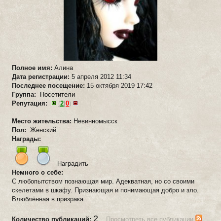
Полное имя:
Алина
Дата регистрации:
5 апреля 2012 11:34
Последнее посещение:
15 октября 2019 17:42
Группа:
Посетители
Репутация:
(
2
|
0
)
Место жительства:
Невинномысск
Пол:
Женский
Награды:
Наградить
Немного о себе:
С любопытством познающая мир. Адекватная, но со своими
скелетами в шкафу. Признающая и понимающая добро и зло.
Влюблённая в призрака.
2
Количество публикаций:
Просмотреть все публикации