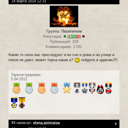
14 марта 2014 12:31
Группа
:
Посетители
Репутация:
(
1322
|
0
)
Публикаций: 229
Комментариев: 2 531
Какие то силы вас преследуют и во сне и дома и на улице и
покоя не дают, может порча какая а?
пойдите в церковь!!!!
Зарегистрирован:
5.04.2012
#4 написал:
elena.animaisa
0