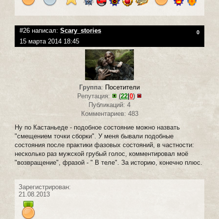
#26 написал:
Scary_stories
0
15 марта 2014 18:45
Группа
:
Посетители
Репутация:
(
22
|
0
)
Публикаций: 4
Комментариев: 483
Ну по Кастаньеде - подобное состояние можно назвать
"смещением точки сборки". У меня бывали подобные
состояния после практики фазовых состояний, в частности:
несколько раз мужской грубый голос, комментировал моё
"возвращение", фразой - " В теле". За историю, конечно плюс.
Зарегистрирован:
21.08.2013