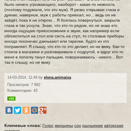
было ничего угрожающего, наоборот - какая-то нежность
(поэтому подумала, что это муж). Я резко открываю глаза и
думаю, наверное, муж с работы приехал, но... ведь он не
зайдёт, пока я не открою... Я боялась повернуться, закрыла
глаза и так уснула. Знаю, что кто-то рядом, но не знаю кто,
иногда ощущаю прикосновения и звуки, как например если
облокотиться на стол или сесть на стул, то столовые приборы
иногда тихонечко дзинькают или тарелки, будто их кто
поправляет. Я слышу, что кто-то это делает, но не вижу. Как-то
стояла в магазине и разговаривала с подругой, и вдруг кто-то
меня в лопатку ткнул пальцем, поворачиваюсь - никого... Вот
так я слышу, но не вижу.
14-03-2014, 11:44 by
elena.animaisa
Просмотров: 7 882
Комментарии: 43
+54
Ключевые слова:
Голос
женщины
сон
ощущение
авторская
история