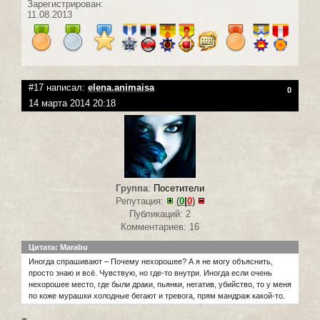
Зарегистрирован:
11.08.2013
#17 написал:
elena.animaisa
0
14 марта 2014 20:18
Группа
:
Посетители
Репутация:
(
0
|
0
)
Публикаций: 2
Комментариев: 16
Цитата: Marabu
Иногда спрашивают – Почему нехорошее? А я не могу объяснить,
просто знаю и всё. Чувствую, но где-то внутри. Иногда если очень
нехорошее место, где были драки, пьянки, негатив, убийство, то у меня
по коже мурашки холодные бегают и тревога, прям мандраж какой-то.