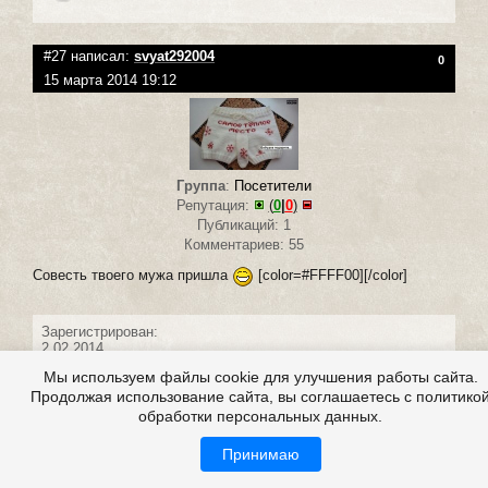
#27 написал:
svyat292004
0
15 марта 2014 19:12
Группа
:
Посетители
Репутация:
(
0
|
0
)
Публикаций: 1
Комментариев: 55
Совесть твоего мужа пришла
[color=#FFFF00][/color]
Зарегистрирован:
2.02.2014
Мы используем файлы cookie для улучшения работы сайта.
Продолжая использование сайта, вы соглашаетесь с политико
#28 написал:
DElovaYA
0
обработки персональных данных.
15 марта 2014 21:02
Принимаю