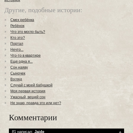
Другие, подобные истории:
Смех ребёнка
Ребёнок
Что это могло быть?
Кто это?
Портал
Нечто...
Что-то в квартире
Еще одна я...
Сон наяву
Сыночек
Взгляд
Случай с моей бабушкой
Моя первая история
Ужасный, вещий сон
Не знаю, правда это или нет?
Комментарии
#1 написал:
Jaide
0