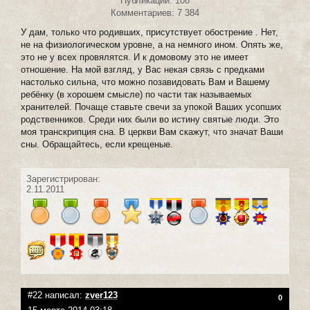
Публикаций: 108
Комментариев: 7 384
У дам, только что родивших, присутствует обострение . Нет,
не на физиологическом уровне, а на немного ином. Опять же,
это не у всех провялятся. И к домовому это не имеет
отношение. На мой взгляд, у Вас некая связь с предками
настолько сильна, что можно позавидовать Вам и Вашему
ребёнку (в хорошем смысле) по части так называемых
хранителей. Почаще ставьте свечи за упокой Ваших усопших
родственников. Среди них были во истину святые люди. Это
моя транскрипция сна. В церкви Вам скажут, что значат Ваши
сны. Обращайтесь, если крещеные.
Зарегистрирован:
2.11.2011
#22 написал:
zver123
0