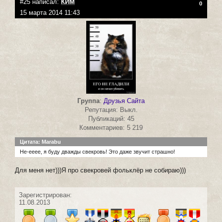
#25 написал:
КИМ
0
15 марта 2014 11:43
Группа
:
Друзья Сайта
Репутация: Выкл.
Публикаций: 45
Комментариев: 5 219
Цитата: Marabu
Не-ееее, я буду дважды свекровь! Это даже звучит страшно!
Для меня нет)))Я про свекровей фольклёр не собираю)))
Зарегистрирован:
11.08.2013