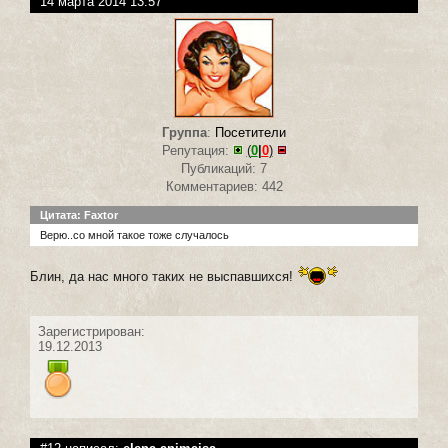
14 марта 2014 13:57
Группа
:
Посетители
Репутация:
(
0
|
0
)
Публикаций: 7
Комментариев: 442
Цитата: Faxtor
Верю..со мной такое тоже случалось
Блин, да нас много таких не выспавшихся!
Зарегистрирован:
19.12.2013