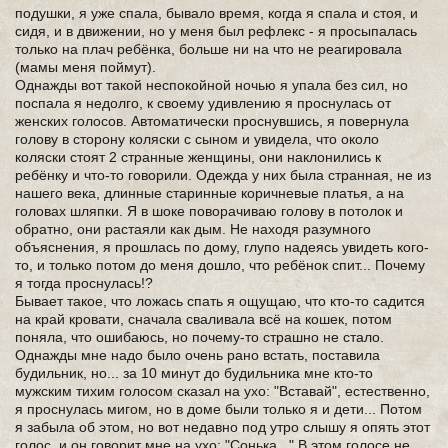
подушки, я уже спала, бывало время, когда я спала и стоя, и
сидя, и в движении, но у меня был рефлекс - я просыпалась
только на плач ребёнка, больше ни на что не реагировала
(мамы меня поймут).
Однажды вот такой неспокойной ночью я упала без сил, но
поспала я недолго, к своему удивлению я проснулась от
женских голосов. Автоматически проснувшись, я повернула
голову в сторону коляски с сыном и увидела, что около
коляски стоят 2 странные женщины, они наклонились к
ребёнку и что-то говорили. Одежда у них была странная, не из
нашего века, длинные старинные коричневые платья, а на
головах шляпки. Я в шоке поворачиваю голову в потолок и
обратно, они растаяли как дым. Не находя разумного
объяснения, я прошлась по дому, глупо надеясь увидеть кого-
то, и только потом до меня дошло, что ребёнок спит... Почему
я тогда проснулась!?
Бывает такое, что ложась спать я ощущаю, что кто-то садится
на край кровати, сначала сваливала всё на кошек, потом
поняла, что ошибаюсь, но почему-то страшно не стало.
Однажды мне надо было очень рано встать, поставила
будильник, но... за 10 минут до будильника мне кто-то
мужским тихим голосом сказал на ухо: "Вставай", естественно,
я проснулась мигом, но в доме были только я и дети... Потом
я забыла об этом, но вот недавно под утро слышу я опять этот
голос, и он говорит мне на ухо: "Сонька..." В этом голосе не