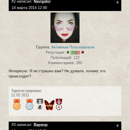
#2 написал:
Navigator
0
14 марта 2014 12:00
Группа
:
Активные Пользователи
Репутация:
(
50
|
0
)
Публикаций: 122
Комментариев: 280
Интересно. И не страшно вам? Не думали, почему это
происходит?
Зарегистрирован:
12.02.2011
#3 написал:
Вариор
0