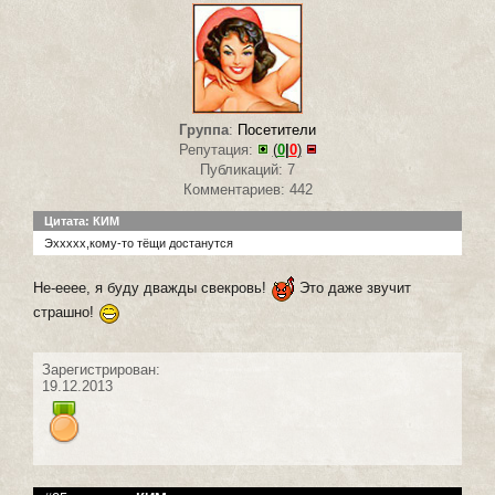
Группа
:
Посетители
Репутация:
(
0
|
0
)
Публикаций: 7
Комментариев: 442
Цитата: КИМ
Эххххх,кому-то тёщи достанутся
Не-ееее, я буду дважды свекровь!
Это даже звучит
страшно!
Зарегистрирован:
19.12.2013