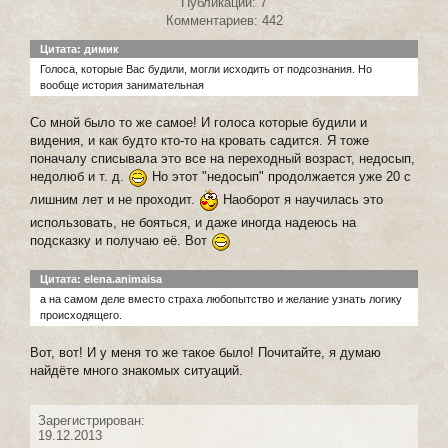
Публикаций: 7
Комментариев: 442
Цитата: димик
Голоса, которые Вас будили, могли исходить от подсознания. Но
вообще история занимательная
Со мной было то же самое! И голоса которые будили и
видения, и как будто кто-то на кровать садится. Я тоже
поначалу списывала это все на переходный возраст, недосып,
недолюб и т. д.
Но этот "недосып" продолжается уже 20 с
лишним лет и не проходит.
Наоборот я научилась это
использовать, не бояться, и даже иногда надеюсь на
подсказку и получаю её. Вот
Цитата: elena.animaisa
а на самом деле вместо страха любопытство и желание узнать логику
происходящего.
Вот, вот! И у меня то же такое было! Почитайте, я думаю
найдёте много знакомых ситуаций.
Зарегистрирован:
19.12.2013