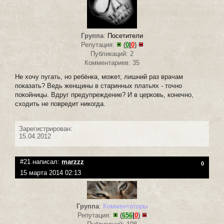
Группа
:
Посетители
Репутация:
(
0
|
0
)
Публикаций: 2
Комментариев: 35
Не хочу пугать, но ребёнка, может, лишний раз врачам
показать? Ведь женщины в старинных платьях - точно
покойницы. Вдруг предупреждение? И в церковь, конечно,
сходить не повредит никогда.
Зарегистрирован:
15.04.2012
#21 написал:
marzzz
0
15 марта 2014 02:13
Группа
:
Комментаторы
Репутация:
(
656
|
0
)