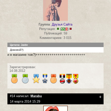
Группа
:
Друзья Сайта
Репутация:
(
22
|
0
)
Публикаций: 59
Комментариев: 3 015
Цитата: Jaide
Домовой?)
и в магазине тож?)+++++++++++++++++++++++++
Зарегистрирован:
14.08.2012
#14 написал:
Marabu
0
14 марта 2014 15:29