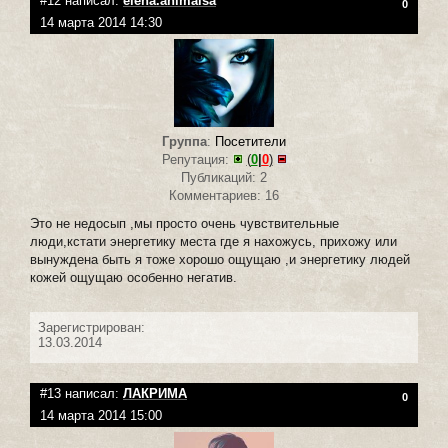
#12 написал:
elena.animaisa
0
14 марта 2014 14:30
Группа
:
Посетители
Репутация:
(
0
|
0
)
Публикаций: 2
Комментариев: 16
Это не недосып ,мы просто очень чувствительные
люди,кстати энергетику места где я нахожусь, прихожу или
вынуждена быть я тоже хорошо ощущаю ,и энергетику людей
кожей ощущаю особенно негатив.
Зарегистрирован:
13.03.2014
#13 написал:
ЛАКРИМА
0
14 марта 2014 15:00