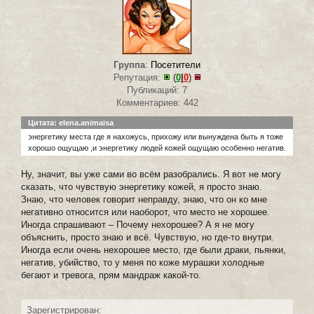
Группа
:
Посетители
Репутация:
(
0
|
0
)
Публикаций: 7
Комментариев: 442
Цитата: elena.animaisa
энергетику места где я нахожусь, прихожу или вынуждена быть я тоже
хорошо ощущаю ,и энергетику людей кожей ощущаю особенно негатив.
Ну, значит, вы уже сами во всём разобрались. Я вот не могу
сказать, что чувствую энергетику кожей, я просто знаю.
Знаю, что человек говорит неправду, знаю, что он ко мне
негативно относится или наоборот, что место не хорошее.
Иногда спрашивают – Почему нехорошее? А я не могу
объяснить, просто знаю и всё. Чувствую, но где-то внутри.
Иногда если очень нехорошее место, где были драки, пьянки,
негатив, убийство, то у меня по коже мурашки холодные
бегают и тревога, прям мандраж какой-то.
Зарегистрирован: