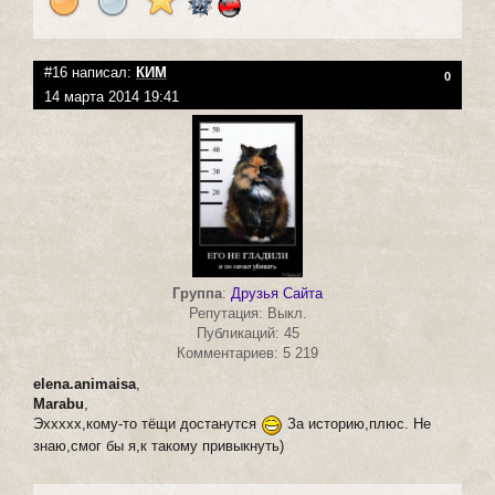
#16 написал:
КИМ
0
14 марта 2014 19:41
Группа
:
Друзья Сайта
Репутация: Выкл.
Публикаций: 45
Комментариев: 5 219
elena.animaisa
,
Marabu
,
Эххххх,кому-то тёщи достанутся
За историю,плюс. Не
знаю,смог бы я,к такому привыкнуть)