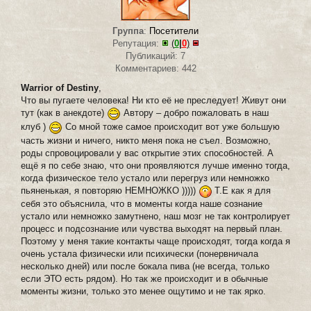
Группа
:
Посетители
Репутация:
(
0
|
0
)
Публикаций: 7
Комментариев: 442
Warrior of Destiny
,
Что вы пугаете человека! Ни кто её не преследует! Живут они
тут (как в анекдоте)
Автору – добро пожаловать в наш
клуб )
Со мной тоже самое происходит вот уже большую
часть жизни и ничего, никто меня пока не съел. Возможно,
роды спровоцировали у вас открытие этих способностей. А
ещё я по себе знаю, что они проявляются лучше именно тогда,
когда физическое тело устало или перегруз или немножко
пьяненькая, я повторяю НЕМНОЖКО )))))
Т.Е как я для
себя это объяснила, что в моменты когда наше сознание
устало или немножко замутнено, наш мозг не так контролирует
процесс и подсознание или чувства выходят на первый план.
Поэтому у меня такие контакты чаще происходят, тогда когда я
очень устала физически или психически (понервничала
несколько дней) или после бокала пива (не всегда, только
если ЭТО есть рядом). Но так же происходит и в обычные
моменты жизни, только это менее ощутимо и не так ярко.