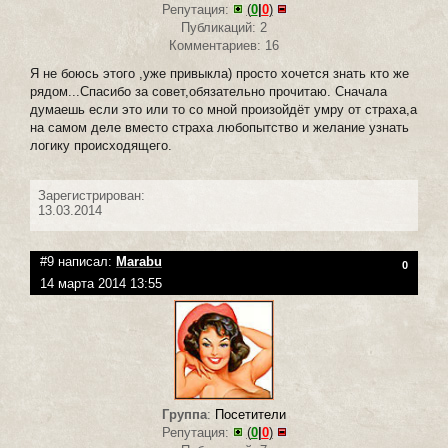
Репутация:
(
0
|
0
)
Публикаций: 2
Комментариев: 16
Я не боюсь этого ,уже привыкла) просто хочется знать кто же
рядом...Спасибо за совет,обязательно прочитаю. Сначала
думаешь если это или то со мной произойдёт умру от страха,а
на самом деле вместо страха любопытство и желание узнать
логику происходящего.
Зарегистрирован:
13.03.2014
#9 написал:
Marabu
0
14 марта 2014 13:55
Группа
:
Посетители
Репутация:
(
0
|
0
)