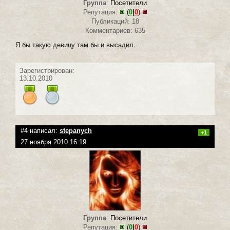
Группа
:
Посетители
Репутация:
(
0
|
0
)
Публикаций: 18
Комментариев: 635
Я бы такую девицу там бы и высадил..
Зарегистрирован:
13.10.2010
#4 написал:
stepanych
+1
27 ноября 2010 16:19
Группа
:
Посетители
Репутация:
(
0
|
0
)