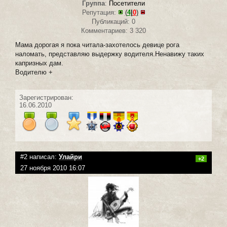
Группа
:
Посетители
Репутация:
(
4
|
0
)
Публикаций: 0
Комментариев: 3 320
Мама дорогая я пока читала-захотелось девице рога
наломать, представляю выдержку водителя.Ненавижу таких
капризных дам.
Водителю +
Зарегистрирован:
16.06.2010
#2 написал:
Улайри
+2
27 ноября 2010 16:07