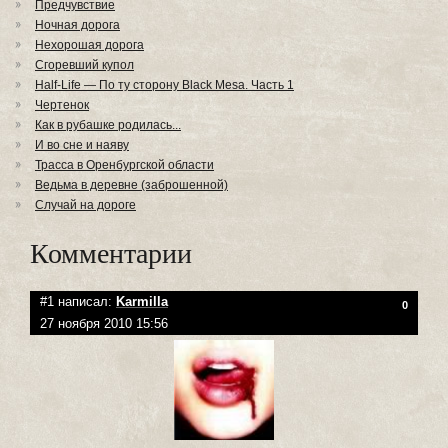
Предчувствие
Ночная дорога
Нехорошая дорога
Сгоревший купол
Half-Life — По ту сторону Black Mesa. Часть 1
Чертенок
Как в рубашке родилась...
И во сне и наяву
Трасса в Оренбургской области
Ведьма в деревне (заброшенной)
Случай на дороге
Комментарии
#1 написал:
Karmilla
0
27 ноября 2010 15:56