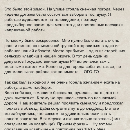
Это было этой зимой. На улице стояла снежная погода. Через
неделю должны были состояться выборы в гос. думу. Я
работаю журналистом на телевидение, поэтому
предвыборное время для меня это дни постоянных поездок и
напряженной работы.
По-моему было воскресенье. Мне нужно было встать очень
рано и вместе со съемочной группой отправиться в один из
районов нашей области. Место прибытие – одно из старейших
сельских кладбищ в нашем округе. В тот день один из
депутатов Государственной думы РФ встречался там с
местными жителями. Конечно для города событие так се, но
для маленького района как понимаете …ОГО-ГО.
Так как был выходной я не очень горела желанием ехать на
работу, а даже наоборот.
Вела себя как, в машине брюзжала, ругалась, на то, что не
дали выспаться. К тому же пришлось ехать по незнакомой
дороге. Наш водитель решил проявить смекалку и предложил
поехать в объезд, Дабы сократить путь до кладбищ. В итоге
мы заблудились, что совсем не удивительно если знать
нашего водителя. Я замерзла и окончательно завелась ( мы
опаздывали на кладбище). Причем фразу «…Ну вот мы
опоздали на кладбище» я повторила раз 10-15. Чем