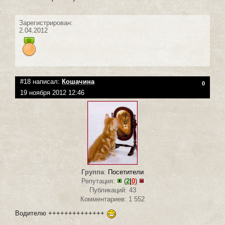
Зарегистрирован:
2.04.2012
#18 написал:
Кошачина
0
19 ноября 2012 12:46
Группа
:
Посетители
Репутация:
(
2
|
0
)
Публикаций: 43
Комментариев: 1 552
Водителю ++++++++++++++