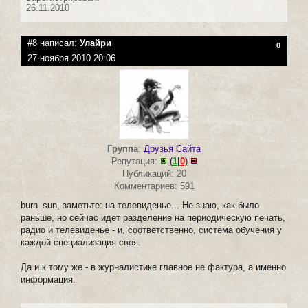
26.11.2010
#8 написал:
Улайри
0
27 ноября 2010 20:06
Группа
:
Друзья Сайта
Репутация:
(
1
|
0
)
Публикаций: 20
Комментариев: 591
burn_sun, заметьте: на телевиденье... Не знаю, как было
раньше, но сейчас идет разделение на периодическую печать,
радио и телевиденье - и, соответственно, система обучения у
каждой специализация своя.
Да и к тому же - в журналистике главное не фактура, а именно
информация.