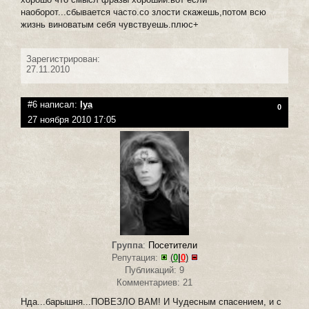
наоборот...сбывается часто.со злости скажешь,потом всю
жизнь виноватым себя чувствуешь.плюс+
Зарегистрирован:
27.11.2010
#6 написал:
Iya
0
27 ноября 2010 17:05
Группа
:
Посетители
Репутация:
(
0
|
0
)
Публикаций: 9
Комментариев: 21
Нда...барышня...ПОВЕЗЛО ВАМ! И Чудесным спасением, и с