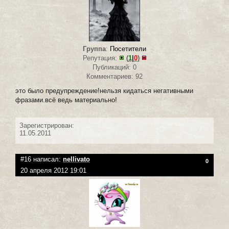
Группа
:
Посетители
Репутация:
(
1
|
0
)
Публикаций: 0
Комментариев: 92
это было предупреждение!нельзя кидаться негативными
фразами.всё ведь материально!
Зарегистрирован:
11.05.2011
#16 написал:
nellivato
0
20 апреля 2012 19:01