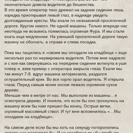
окончательно довела водителя до бешенства.
В это время оператор тихо дремал на заднем сидении лишь
изредка приоткрывая левый глаз, в надежде увидеть
долгожданные кресты. Мы ехали по незнакомой проселочной
дороге. Кругом никого. Ни одной машины. Только впереди нас
неоткуда не возьмись появилась огромная Фура. И мы стали
ехать еще медленнее. На узенькой проселочной дороге такую
махину не обогнать; а справа и слева посадка.
Пока мы тащились я «своим мы опоздали на кладбище.» еще
несколько раз по нервировала водителя. Потом мне надоело
и с кое-как свернувшись на переднем сидении воткнула в уши
плеер и, взяв пример с оператора закрыла глаза. Ехали мы
так минут 7-8. вдруг машина затормозила, раздался
оглушительный крик. Во все горло орал водитель. Я открыла
глаза. Перед самым моим носом лежало огромное сухое
дерево.
Меньше чем в метре от нас. Мы выползли из машины…я
осмотрела дерево. И поняла, что если бы оно грохнулось на
машину всем бы нам пришел бы конец. Острые ветки,
огромный массивный ствол. И тут мне вспомнилось «…Мы
опоздаем на кладбище».
На самом деле если бы мы хоть на секунду поторопились
дерево нас раздавило бы. И на кладбище мы бы прибыли