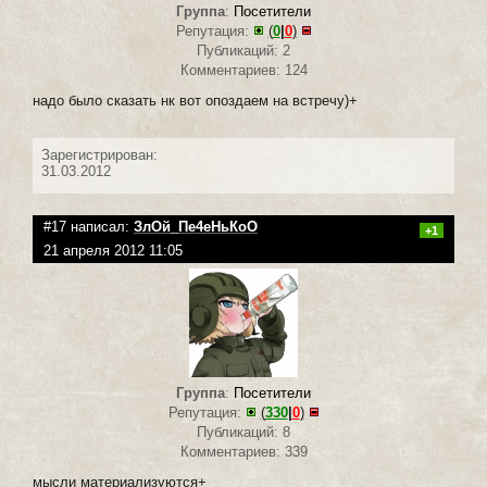
Группа
:
Посетители
Репутация:
(
0
|
0
)
Публикаций: 2
Комментариев: 124
надо было сказать нк вот опоздаем на встречу)+
Зарегистрирован:
31.03.2012
#17 написал:
ЗлОй_Пе4еНьКоО
+1
21 апреля 2012 11:05
Группа
:
Посетители
Репутация:
(
330
|
0
)
Публикаций: 8
Комментариев: 339
мысли материализуются+