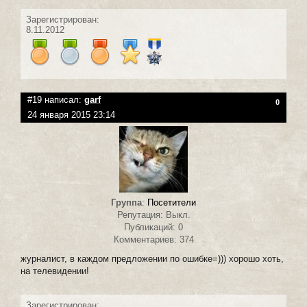
Зарегистрирован:
8.11.2012
#19 написал:
garf
0
24 января 2015 23:14
Группа
:
Посетители
Репутация: Выкл.
Публикаций: 0
Комментариев: 374
журналист, в каждом предложении по ошибке=))) хорошо хоть,
на телевидении!
Зарегистрирован: