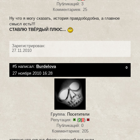
Публикаций: 3
Комментариев: 25
Ну что я могу сказать, история правдободобна, а главное
смысл есть!!!
СТАВЛЮ ТВЁРДЫЙ ПЛЮС...
Зарегистрирован:
27.11.2010
#5 написал:
Burdelova
0
27 ноября 2010 16:28
Группа
:
Посетители
Репутация:
(
0
|
0
)
Публикаций: 0
Комментариев: 205
хорошо что смысл фразы хороший.вот если