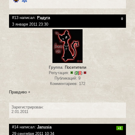
#13 написал:
Радуга
0
3 января 2011 23:30
Группа
:
Посетители
Репутация:
(
0
|
0
)
Публикаций: 9
Комментариев: 172
Правдиво +
Зарегистрирован:
2.01.2011
#14 написал:
Janusia
+1
29 сентября 2011 10:34