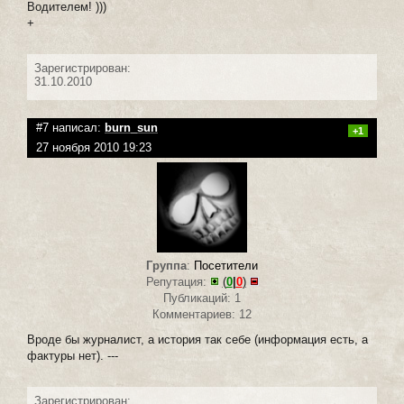
Водителем! )))
+
Зарегистрирован:
31.10.2010
#7 написал:
burn_sun
+1
27 ноября 2010 19:23
Группа
:
Посетители
Репутация:
(
0
|
0
)
Публикаций: 1
Комментариев: 12
Вроде бы журналист, а история так себе (информация есть, а
фактуры нет). ---
Зарегистрирован: