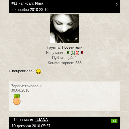
#11 написал:
Nina
0
29 ноября 2010 23:19
Группа
:
Посетители
Репутация:
(
1
|
-1
)
Публикаций: 1
Комментариев: 533
+ понравилась
Зарегистрирован:
30.04.2010
#12 написал:
ILIANA
+1
10 декабря 2010 05:57