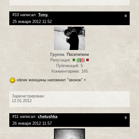
#10 написал:
Tony.
0
25 января 2012 11:52
Группа
:
Посетители
Репутация:
(
0
|
0
)
Публикаций: 5
Комментариев: 165
облик женщины напомнил "звонок" +
Зарегистрирован:
12.01.2012
#11 написал:
chetushka
0
26 января 2012 11:57