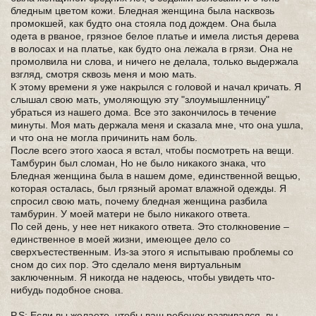
бледным цветом кожи. Бледная женщина была насквозь
промокшей, как будто она стояла под дождем. Она была
одета в рваное, грязное белое платье и имела листья дерева
в волосах и на платье, как будто она лежала в грязи. Она не
промолвила ни слова, и ничего не делала, только выдержала
взгляд, смотря сквозь меня и мою мать.
К этому времени я уже накрылся с головой и начал кричать. Я
слышал свою мать, умоляющую эту "злоумышленницу"
убраться из нашего дома. Все это закончилось в течение
минуты. Моя мать держала меня и сказала мне, что она ушла,
и что она не могла причинить нам боль.
После всего этого хаоса я встал, чтобы посмотреть на вещи.
Тамбурин был сломан, Но не было никакого знака, что
Бледная женщина была в нашем доме, единственной вещью,
которая осталась, был грязный аромат влажной одежды. Я
спросил свою мать, почему бледная женщина разбила
тамбурин. У моей матери не было никакого ответа.
По сей день, у нее нет никакого ответа. Это столкновение –
единственное в моей жизни, имеющее дело со
сверхъестественным. Из-за этого я испытываю проблемы со
сном до сих пор. Это сделало меня виртуальным
заключенным. Я никогда не надеюсь, чтобы увидеть что-
нибудь подобное снова.
P.S: Если вы желаете, чтобы ваш ребенок развивался, вы