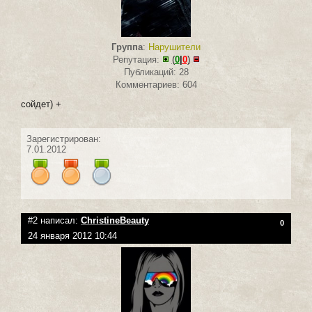
Группа
:
Нарушители
Репутация:
(
0
|
0
)
Публикаций: 28
Комментариев: 604
сойдет) +
Зарегистрирован:
7.01.2012
#2 написал:
ChristineBeauty
0
24 января 2012 10:44