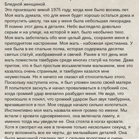
Бледной женщиной.
Это произошло зимой 1975 году, когда мне было восемь лет.
Моя мать думала, что для меня будет хорошо остаться дома и
пропустить школу, так как у меня была небольшая лихорадка.
Я помню этот день в деталях. Небо выглядело довольно
серым и на улице, на которой я жил, было необычно тихо.
Моя мать заботилась обо мне целый день, сохраняя меня в
приподнятом настроении. Моя мать - набожная христианка. У
нее была в ее спальне полка, которая содержала десятки
святых статуй, изображений и свечей. Ранее в тот день моя
мать поместила тамбурин среди многих статуй на полке. Даже
притом, что я был простым восьмилетним мальчиком, мне это
казалось очень странным, и тамбурин казался мне
неуместным. Но я ничего не сказал ей относительно этого.
Поскольку наступила ночь, я был уложен около своей матери.
Я попытался заснуть и начал проваливаться в глубокий сон,
когда громкий удар внезапно разбудил меня. Не видя, что
произошло я понял, что громкий ударом был звук тамбурина,
врезавшегося в пол. Мое сердце начало сильно колотиться.
Инстинктивно моя мать назвала меня громко по имени. Мы
встали с кровати одновременно, она включала лампу, и
именно тогда мы увидели ее. Она стояла в ногах кровати.
Хотя я смотрел на нее в течение только нескольких секунд, я
могу вспомнить все ее черты, до мельчайших деталей. Она
была женщиной средних лет, с седыми волосами и очень