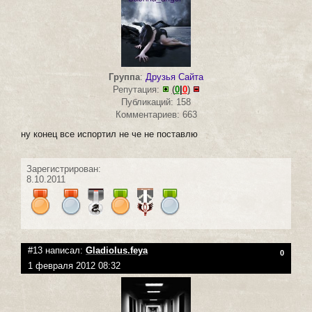
Группа
:
Друзья Сайта
Репутация:
(
0
|
0
)
Публикаций: 158
Комментариев: 663
ну конец все испортил не че не поставлю
Зарегистрирован:
8.10.2011
#13 написал:
Gladiolus.feya
0
1 февраля 2012 08:32