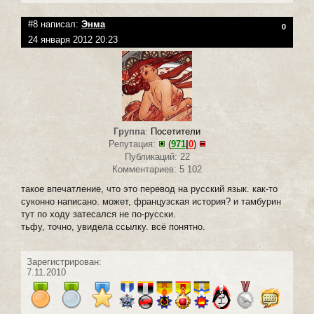
#8 написал:
Энма
0
24 января 2012 20:23
Группа
:
Посетители
Репутация:
(
971
|
0
)
Публикаций: 22
Комментариев: 5 102
такое впечатление, что это перевод на русский язык. как-то
суконно написано. может, французская история? и тамбурин
тут по ходу затесался не по-русски.
тьфу, точно, увидела ссылку. всё понятно.
Зарегистрирован:
7.11.2010