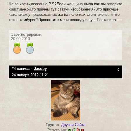
Чё за хрень,особенно P.S?Если женщина была как вы говорите
христианкой,то причём тут статуи,изображения?Это присуще
католикам,у православных же на полочках стоят иконы..и что
такое тамбурин?Просветите меня несведующую.Поставила ---
Зарегистрирован:
20.09.2010
#4 написал:
Jacoby
0
24 января 2012 11:21
Группа
:
Друзья Сайта
Репутация:
(
2
|
0
)