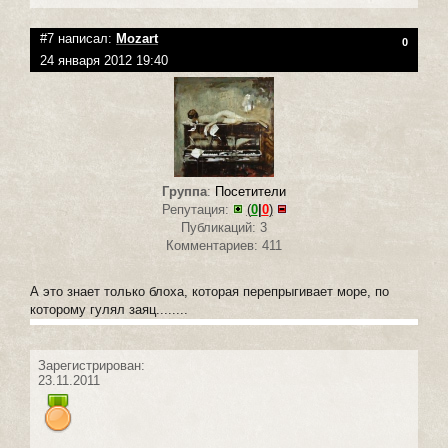
#7 написал:
Mozart
0
24 января 2012 19:40
Группа
:
Посетители
Репутация:
(
0
|
0
)
Публикаций: 3
Комментариев: 411
А это знает только блоха, которая перепрыгивает море, по
которому гулял заяц........
Зарегистрирован:
23.11.2011