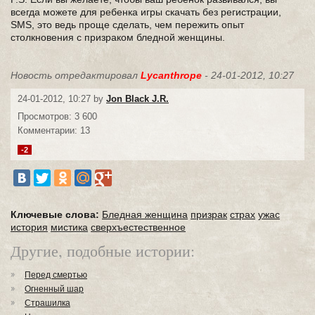
всегда можете для ребенка игры скачать без регистрации,
SMS, это ведь проще сделать, чем пережить опыт
столкновения с призраком бледной женщины.
Новость отредактировал
Lycanthrope
- 24-01-2012, 10:27
24-01-2012, 10:27 by
Jon Black J.R.
Просмотров: 3 600
Комментарии: 13
-2
Ключевые слова:
Бледная женщина
призрак
страх
ужас
история
мистика
сверхъестественное
Другие, подобные истории:
Перед смертью
Огненный шар
Страшилка