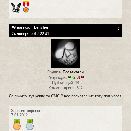
#9 написал:
Lenchen
0
24 января 2012 22:41
Группа
:
Посетители
Репутация:
(
2
|
0
)
Публикаций: 14
Комментариев: 812
Да причем тут какие то СМС ? все впечатление коту под хвост
Зарегистрирован:
7.01.2012