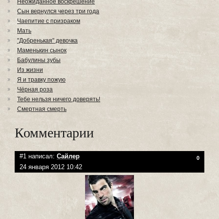
Неожиданное воскрешение
Сын вернулся через три года
Чаепитие с призраком
Мать
"Добренькая" девочка
Маменькин сынок
Бабулины зубы
Из жизни
Я и травку пожую
Чёрная роза
Тебе нельзя ничего доверять!
Смертная смерть
Комментарии
#1 написал:
Сайлер
0
24 января 2012 10:42