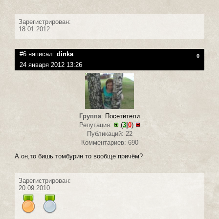
Зарегистрирован:
18.01.2012
#6 написал:
dinka
0
24 января 2012 13:26
Группа
:
Посетители
Репутация:
(
3
|
0
)
Публикаций: 22
Комментариев: 690
А он,то бишь томбурин то вообще причём?
Зарегистрирован:
20.09.2010