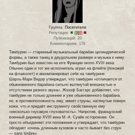
Группа
:
Посетители
Репутация:
(
0
|
0
)
Публикаций: 20
Комментариев: 176
Тамбурин — старинный музыкальный барабан цилиндрической
формы, а также танец в двудольном размере и музыка к нему.
Тамбурин был известен на юге Франции около XVIII века.
Обычно один и тот же исполнитель играл на флейте (похожей
на флажолет) и аккомпанировал себе на тамбурине.
Шарль-Мари Видор утверждал, что тамбурин «отличается от
обыкновенного барабана сильно вытянутой внешностью и
отсутствием резкого звука». Жозэф Баггэрс добавляет, что
тамбурин не только длиннее и уже обыкновенного барабана,
но, в противоположность ему, имеет струны, натянутые поверх
кожи, что и придаёт инструменту свойственную ему
«несколько гнусавую глуховатость». Напротив, французский
военный дирижер XVIII века М.-А. Суайе осторожнее. Он
просто объединяет эти положения и утверждает, что тамбурин
обладает «очень длинным кузовом и часто бывает без струн
— sans timbre».