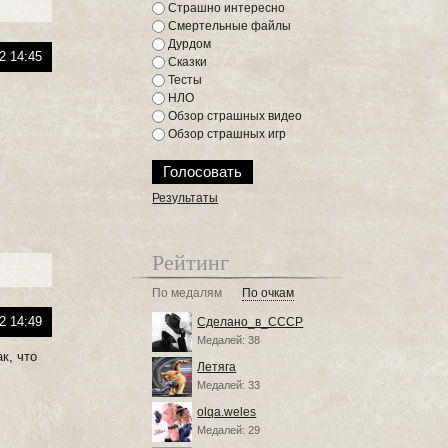
Страшно интересно
Смертельные файлы
Дурдом
2 14:45
Сказки
Тесты
НЛО
Обзор страшных видео
Обзор страшных игр
Результаты
Рейтинг
По медалям
По очкам
2 14:49
Сделано_в_СССР
Медалей: 38
к, что
Летяга
Медалей: 33
olqa.weles
Медалей: 29