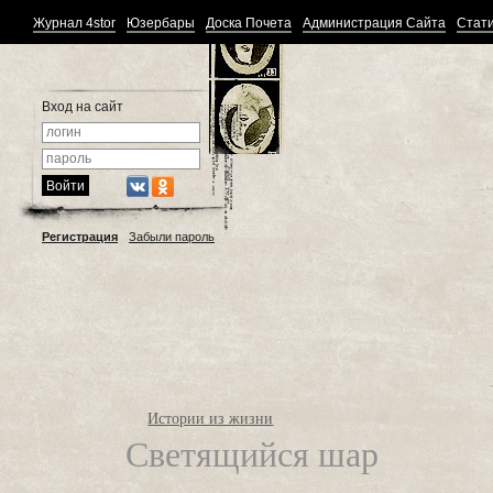
Журнал 4stor
Юзербары
Доска Почета
Администрация Сайта
Стати
Вход на сайт
Регистрация
Забыли пароль
Истории из жизни
Светящийся шар