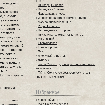
»
Тени
 самом деле.
»
Ни гводя, ни жезла
оза,
»
Последняя бутылка
олько часов
»
Чудеса наших лесов
но, сначала
»
И снова подборка из комментариев
, уже начинал
»
Могила инопланетянина
то странного
»
Радио Пхеньяна
приподнялась
»
Неожиданные похороны
 светился
»
Призрачная электричка 3. Часть 2
ливо увидела.
»
Могила фей
ся мне это или
»
Сверхчеловек
 моим окнам. В
»
Коньяк и розы
зко, я наконец
»
Пока
йти пока в
»
Я хочу выйти из игры!
зала ему как
»
Лунатик
тельно подула
»
Тайна Синска: деревня, которая знала всё,
всяком случае,
но молчала
м мне
»
Тайны Села Алексеевка, его обитатели,
. Потом я краем
неизвестные массам.
ла спать и
Избранное
»
Уносящий детей
 я его нашла.
»
Русалка. Часть первая
го размера, и