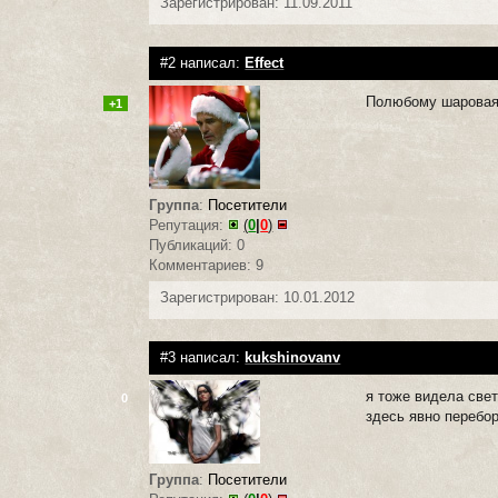
Зарегистрирован: 11.09.2011
#2 написал:
Effect
Полюбому шаровая 
+1
Группа
:
Посетители
Репутация:
(
0
|
0
)
Публикаций: 0
Комментариев: 9
Зарегистрирован: 10.01.2012
#3 написал:
kukshinovanv
я тоже видела свет
0
здесь явно перебо
Группа
:
Посетители