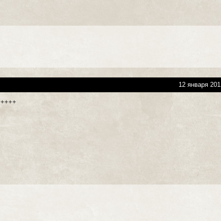
12 января 201
+++++