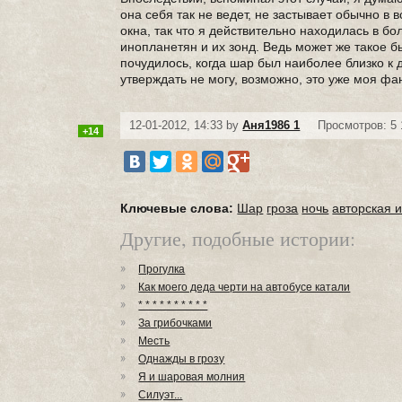
она себя так не ведет, не застывает обычно в 
окна, так что я действительно находилась в бо
инопланетян и их зонд. Ведь может же такое б
почудилось, когда шар был наиболее близко к 
утверждать не могу, возможно, это уже моя ф
12-01-2012, 14:33 by
Аня1986 1
Просмотров: 5 
+14
Ключевые слова:
Шар
гроза
ночь
авторская 
Другие, подобные истории:
Прогулка
Как моего деда черти на автобусе катали
* * * * * * * * * *
За грибочками
Месть
Однажды в грозу
Я и шаровая молния
Силуэт...