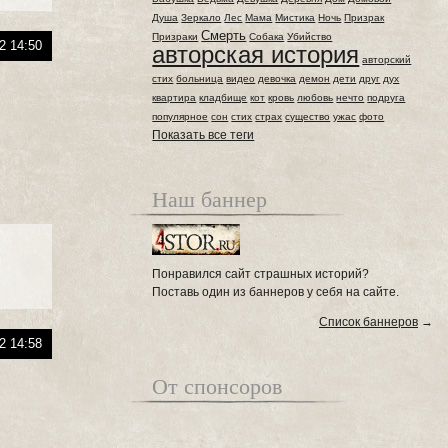
Душа
Зеркало
Лес
Мама
Мистика
Ночь
Призрак
Смерть
Призраки
Собака
Убийство
2 14:50
авторская история
авторский
стих
больница
видео
девочка
демон
дети
друг
дух
квартира
кладбище
кот
кровь
любовь
нечто
подруга
популярное
сон
стих
страх
существо
ужас
фото
Показать все теги
Наш баннер
Понравился сайт страшных историй?
Поставь один из баннеров у себя на сайте.
Список баннеров
→
2 14:58
От спонсоров