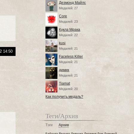
Дезмонд Майлс
Медалей: 27
Core
Медалей: 23
Кукла Мрака
Медалей: 22
kusi
Медалей: 21
2 14:50
Faceless Killer
Медалей: 21
димик
Медалей: 21
Tiamat
Медалей: 20
Как получить медаль?
Теги/Архив
Тэги
Архив
Бабушка
Ведьма
Девушка
Деревня
Дом
Домовой