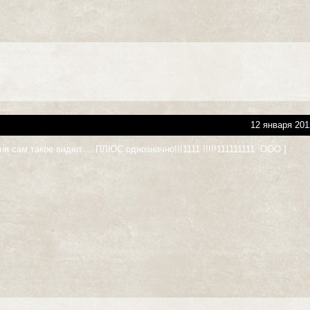
12 января 201
ня сам такое видел.... ПЛЮС однозначно!!!1111 !!!!!111111111 :ООО ]