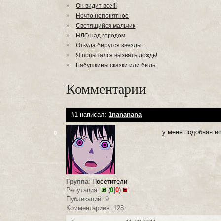
Он видит все!!!
Нечто непонятное
Светящийся мальчик
НЛО над городом
Откуда берутся звезды...
Я попытался вызвать дождь!
Бабушкины сказки или быль
Комментарии
#1 написал:
1nananana
у меня подобная ис
0
Группа
:
Посетители
Репутация:
(
0
|
0
)
Публикаций: 9
Комментариев: 128