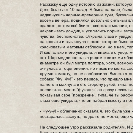
Расскажу еще одну историю из жизни, которую 
Дело было лет 10 назад. Я была на даче, была
надвинулись черные-пречерные тучи, буквальн
восемь вечера, поднялся довольно сильный вла
вдалеке, потом всё ближе, сверкали молнии, 
накрапывать дождик, и усилились порывы ветра,
чувства, беспокойства. Открыла глаза и увиде
на кровати и выглянула в окно, которое было 
красноватым матовым отблеском, но в нем, типа
И как только я его увидела, я впала в ступор,
нет. Шар медленно плыл рядом с ветвями ябло
диаметре он был метра полтора, хотя, возможно
очнулась от оцепенения, но никак не могла соо
другую комнату, но не сообразила. Вместо этог
собаке: "Фу! Фу!" - это первое, что пришло мн
на него и махнула в его сторону рукой, типа, 
после этого моего "фуканья" он сразу нескол
показывая свое "презрение", типа, чё ты расфу
глаза еще увидела, что он набрал высоту и пол
- Фу-у-у! - облегченно сказала я, это была уж
постаралась заснуть, но долго не могла, еще 
На следующее утро рассказала родителям. И д
Впоследствии, вспоминая этот случай, я думаю