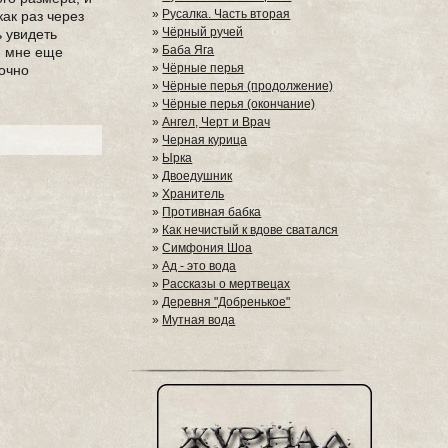
»
Русалка. Часть вторая
как раз через
»
Чёрный ручей
ь увидеть
»
Баба Яга
и, мне еще
»
Чёрные перья
точно
»
Чёрные перья (продолжение)
»
Чёрные перья (окончание)
»
Ангел, Черт и Врач
»
Черная курица
»
Ырка
»
Двоедушник
»
Хранитель
»
Противная бабка
»
Как нечистый к вдове сватался
»
Симфония Шоа
»
Ад - это вода
»
Рассказы о мертвецах
»
Деревня "Добренькое"
»
Мутная вода