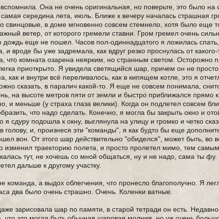
вспомнила. Она не очень оригинальная, но поверьте, это было на
 самая середина лета, июль. Ближе к вечеру началась страшная гр
о свинцовые, в доме мгновенно совсем стемнело, хотя было еще т
жный ветер, от которого гремели ставни. Гром гремел очень силь
но дождь еще не пошел. Часов пол-одиннадцатого я ложилась спать
 и вроде бы уже задремала, как вдруг резко проснулась от какого-
ла, что комната озарена неярким, но странным светом. Осторожно 
слегка приоткрыто. Я увидела светящийся шар, причем он не просто
, как и внутри всё переливалось, как в кипящем котле, это я отчет
 можно сказать, в паралич какой-то. Я еще не совсем понимала, снит
нь, на высоте метров пяти от земли и быстро приближался прямо к
, и меньше (у страха глаза велики). Когда он подлетел совсем бли
бразить, что надо сделать. Конечно, я могла бы закрыть окно и ото
о я сдуру подошла к окну, выглянула на улицу и громко и четко ска
е в голову, и, произнеся эти "команды", я как будто бы еще дополни
пошел вон. От этого шар действительно "обиделся", может быть, во 
ько изменил траекторию полета, и просто пролетел мимо, тем самы
калась тут, не хочешь со мной общаться, ну и не надо, сама ты фу
етел дальше к другому участку.
е не команда, а выдох облегчения, что пронесло благополучно. Я лег
часа два было очень страшно. Очень. Коленки ватные.
аже зарисовала шар по памяти, в старой тетради он есть. Недавно
, что это могла быть обычная шаровая молния, но уж очень большо