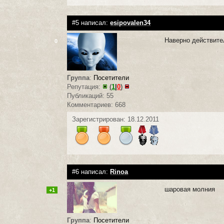
#5 написал:
esipovalen34
Наверно действите
0
Группа
:
Посетители
Репутация:
(
1
|
0
)
Публикаций: 55
Комментариев: 668
Зарегистрирован: 18.12.2011
#6 написал:
Rinoa
шаровая молния
+1
Группа
:
Посетители