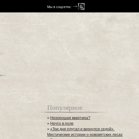
-->
Мы в соцсетях:
Популярное
»
Нехорошая квартира?
»
Нечто в поле
»
«Три дня плутал и вернулся седой».
Мистические истории о нововятских лесах