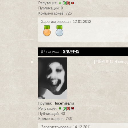
Репутация:
(
0
|
0
)
Публикаций: 0
Комментариев: 726
Зарегистрирован: 12.01.2012
#7 написал:
SNUFF45
[ ЧЁРТ!!!11 Я сегод
0
--------------------
Группа
:
Посетители
Репутация:
(
0
|
0
)
Публикаций: 40
Комментариев: 746
Зарегистрирован: 14.12.2011