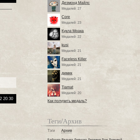
Дезмонд Майлс
-------
Медалей: 27
Core
Медалей: 23
Кукла Мрака
Медалей: 22
kusi
Медалей: 21
Faceless Killer
Медалей: 21
димик
Медалей: 21
Tiamat
Медалей: 20
2 20:30
Как получить медаль?
Теги/Архив
Тэги
Архив
Бабушка
Ведьма
Девушка
Деревня
Дом
Домовой