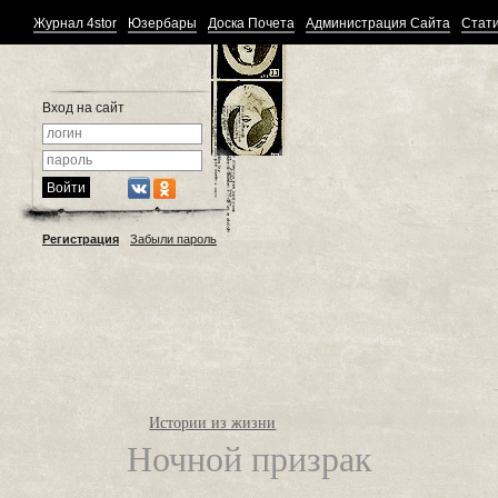
Журнал 4stor
Юзербары
Доска Почета
Администрация Сайта
Стати
Вход на сайт
Регистрация
Забыли пароль
Истории из жизни
Ночной призрак