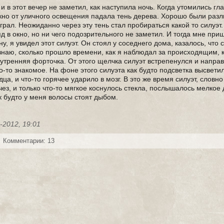
 в этот вечер не заметил, как наступила ночь. Когда утомились гла
ь окно от уличного освещения падала тень дерева. Хорошо были раз
грал. Неожиданно через эту тень стал пробираться какой то силуэт
д в окно, но ни чего подозрительного не заметил. И тогда мне при
у, я увидел этот силуэт. Он стоял у соседнего дома, казалось, что 
наю, сколько прошло времени, как я наблюдал за происходящим, к
утренняя форточка. От этого щелчка силуэт встрепенулся и направ
о-то знакомое. На фоне этого силуэта как будто подсветка высветил
, и что-то горячее ударило в мозг. В это же время силуэт, словно
чез, и только что-то мягкое коснулось стекла, послышалось мелкое
к будто у меня волосы стоят дыбом.
-2012, 19:01
Комментарии: 13