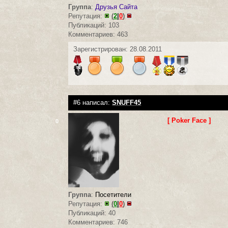
Группа
:
Друзья Сайта
Репутация:
(
2
|
0
)
Публикаций: 103
Комментариев: 463
Зарегистрирован: 28.08.2011
#6 написал:
SNUFF45
[ Poker Face ]
0
Группа
:
Посетители
Репутация:
(
0
|
0
)
Публикаций: 40
Комментариев: 746