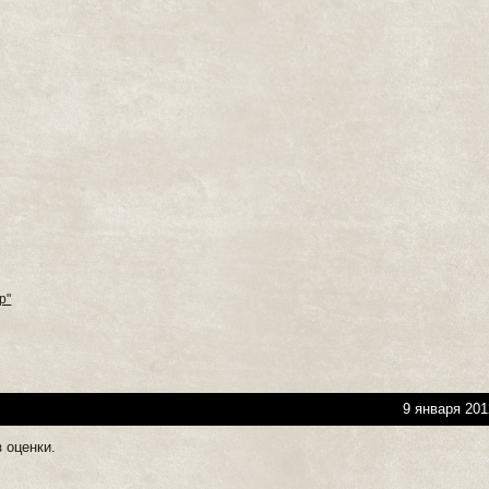
р"
9 января 201
 оценки.