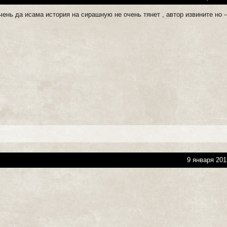
ень да исама история на сирашную не очень тянет , автор извините но ----
9 января 201