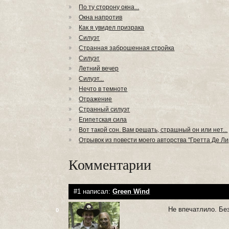
По ту сторону окна...
Окна напротив
Как я увидел призрака
Силуэт
Странная заброшенная стройка
Силуэт
Летний вечер
Силуэт...
Нечто в темноте
Отражение
Странный силуэт
Египетская сила
Вот такой сон. Вам решать, страшный он или нет...
Отрывок из повести моего авторства "Гретта Де Ли
Комментарии
#1 написал:
Green Wind
Не впечатлило. Без
0