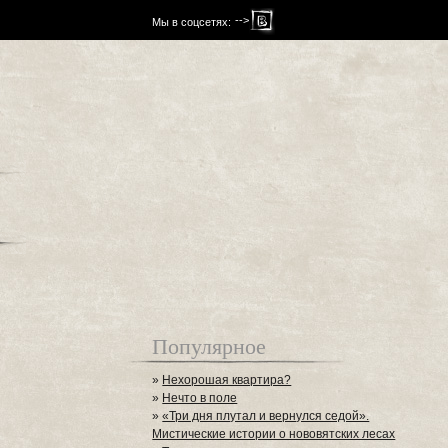
-->
Мы в соцсетях:
Популярное
»
Нехорошая квартира?
»
Нечто в поле
»
«Три дня плутал и вернулся седой».
Мистические истории о нововятских лесах