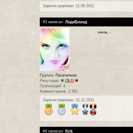
Зарегистрирован: 11.09.2011
#3 написал:
ЛедиБлонд
никак, -
0
Группа
:
Посетители
Репутация:
(
3
|
-1
)
Публикаций: 4
Комментариев: 2 362
Зарегистрирован: 21.11.2011
#4 написал:
Krik