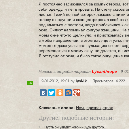
Я постоянно засиживался за компьютером, вот и
себя одежду, и лёг в кровать. На стену сквоз
листья. Тихий ночной ветерок ласково с ними и
голову с подушки и сконцентрировал свой взгля
подниматься с постели, когда приблизился к окн
окно. Силуэт напоминал фигуру женщины. Не з
моём окне что-то щелкнуло, и приоткрылась вн
в моём направлении, в этом взгляде я узнал чт
момент я даже услышал пульсацию своего сердца
перемещаться к моему окну, не долетев, он ис
Я отступил от окна, и было такое ощущение ка
Новость отредактировал
Lycanthrope
- 9-01
9-01-2012, 19:01 by
lysNik
Просмотров: 4 222
+4
Ключевые слова:
Ночь
призрак
страх
Другие, подобные истории:
Пусть он увидит кого-нибудь другого...