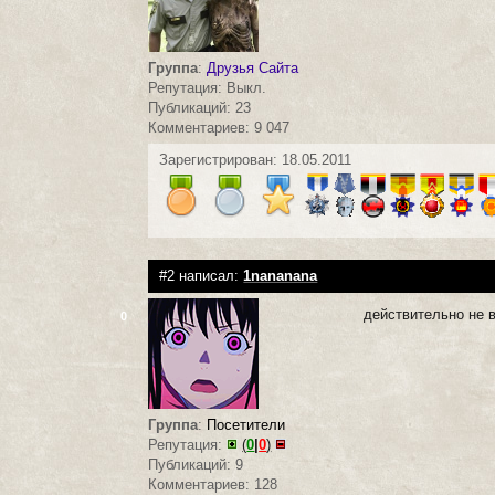
Группа
:
Друзья Сайта
Репутация: Выкл.
Публикаций: 23
Комментариев: 9 047
Зарегистрирован: 18.05.2011
#2 написал:
1nananana
действительно не 
0
Группа
:
Посетители
Репутация:
(
0
|
0
)
Публикаций: 9
Комментариев: 128