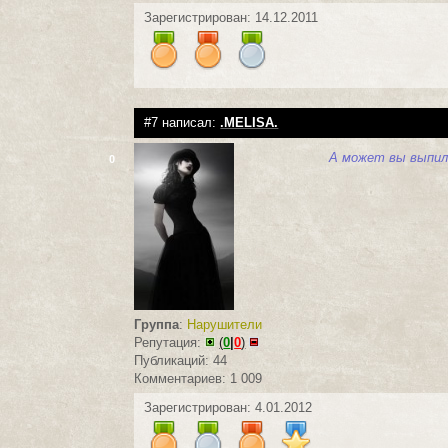
Зарегистрирован: 14.12.2011
#7 написал:
.MELISA.
А может вы выпил
0
Группа
:
Нарушители
Репутация:
(
0
|
0
)
Публикаций: 44
Комментариев: 1 009
Зарегистрирован: 4.01.2012