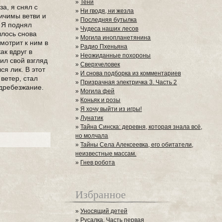
»
Тени
за, я снял с
»
Ни гводя, ни жезла
личимы ветви и
»
Последняя бутылка
. Я поднял
»
Чудеса наших лесов
шлось снова
»
Могила инопланетянина
смотрит к ним в
»
Радио Пхеньяна
ак вдруг в
»
Неожиданные похороны
ил свой взгляд
»
Сверхчеловек
ся лик. В этот
»
И снова подборка из комментариев
 ветер, стал
»
Призрачная электричка 3. Часть 2
 дребезжание.
»
Могила фей
»
Коньяк и розы
»
Я хочу выйти из игры!
»
Лунатик
»
Тайна Синска: деревня, которая знала всё,
но молчала
»
Тайны Села Алексеевка, его обитатели,
неизвестные массам.
»
Гнев робота
Избранное
»
Уносящий детей
»
Русалка. Часть первая