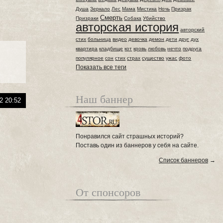
Душа
Зеркало
Лес
Мама
Мистика
Ночь
Призрак
Смерть
Призраки
Собака
Убийство
авторская история
авторский
стих
больница
видео
девочка
демон
дети
друг
дух
квартира
кладбище
кот
кровь
любовь
нечто
подруга
популярное
сон
стих
страх
существо
ужас
фото
Показать все теги
Наш баннер
2 20:52
Понравился сайт страшных историй?
Поставь один из баннеров у себя на сайте.
Список баннеров
→
От спонсоров