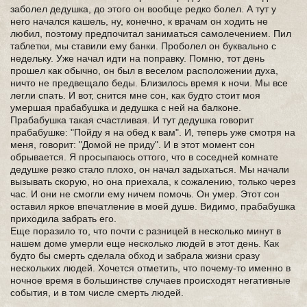
заболел дедушка, до этого он вообще редко болел. А тут у
него начался кашель, ну, конечно, к врачам он ходить не
любил, поэтому предпочитал заниматься самолечением. Пил
таблетки, мы ставили ему банки. Проболел он буквально с
недельку. Уже начал идти на поправку. Помню, тот день
прошел как обычно, он был в веселом расположении духа,
ничто не предвещало беды. Близилось время к ночи. Мы все
легли спать. И вот, снится мне сон, как будто стоит моя
умершая прабабушка и дедушка с ней на балконе.
Прабабушка такая счастливая. И тут дедушка говорит
прабабушке: "Пойду я на обед к вам". И, теперь уже смотря на
меня, говорит: "Домой не приду". И в этот момент сон
обрывается. Я просыпаюсь оттого, что в соседней комнате
дедушке резко стало плохо, он начал задыхаться. Мы начали
вызывать скорую, но она приехала, к сожалению, только через
час. И они не смогли ему ничем помочь. Он умер. Этот сон
оставил яркое впечатление в моей душе. Видимо, прабабушка
приходила забрать его.
Еще поразило то, что почти с разницей в несколько минут в
нашем доме умерли еще несколько людей в этот день. Как
будто бы смерть сделала обход и забрала жизни сразу
нескольких людей. Хочется отметить, что почему-то именно в
ночное время в большинстве случаев происходят негативные
события, и в том числе смерть людей.