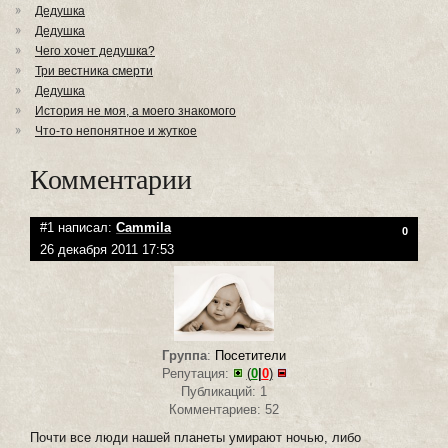
Дедушка
Дедушка
Чего хочет дедушка?
Три вестника смерти
Дедушка
История не моя, а моего знакомого
Что-то непонятное и жуткое
Комментарии
#1 написал:
Cammila
0
26 декабря 2011 17:53
Группа
:
Посетители
Репутация:
(
0
|
0
)
Публикаций: 1
Комментариев: 52
Почти все люди нашей планеты умирают ночью, либо