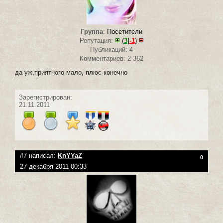
Группа
:
Посетители
Репутация:
(
3
|
-1
)
Публикаций: 4
Комментариев: 2 362
да уж,приятного мало, плюс конечно
Зарегистрирован:
21.11.2011
#7 написал:
KnYYaZ
0
27 декабря 2011 00:33