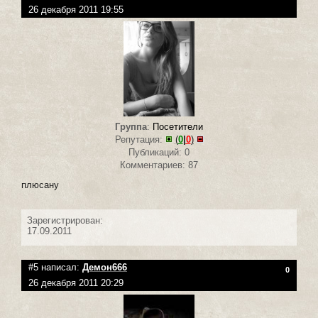
26 декабря 2011 19:55
Группа
:
Посетители
Репутация:
(
0
|
0
)
Публикаций: 0
Комментариев: 87
плюсану
Зарегистрирован:
17.09.2011
#5 написал:
Демон666
0
26 декабря 2011 20:29