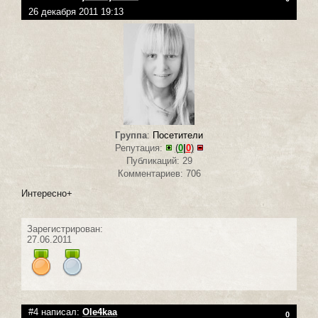
26 декабря 2011 19:13
Группа
:
Посетители
Репутация:
(
0
|
0
)
Публикаций: 29
Комментариев: 706
Интересно+
Зарегистрирован:
27.06.2011
#4 написал:
Ole4kaa
0