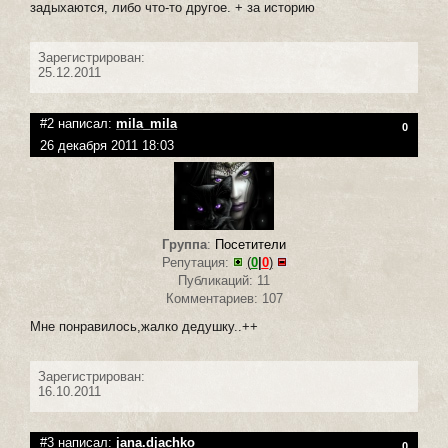
задыхаются, либо что-то другое. + за историю
Зарегистрирован:
25.12.2011
#2 написал:
mila_mila
0
26 декабря 2011 18:03
Группа
:
Посетители
Репутация:
(
0
|
0
)
Публикаций: 11
Комментариев: 107
Мне понравилось,жалко дедушку..++
Зарегистрирован:
16.10.2011
#3 написал:
jana.djachko
0