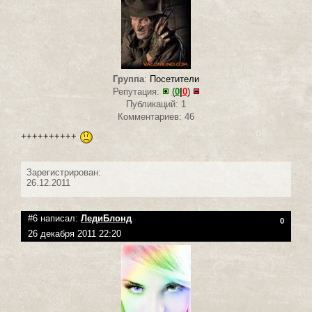
Группа
:
Посетители
Репутация:
(
0
|
0
)
Публикаций: 1
Комментариев: 46
++++++++++
Зарегистрирован:
26.12.2011
#6 написал:
ЛедиБлонд
0
26 декабря 2011 22:20