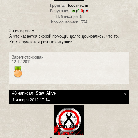
Группа
:
Посетители
Репутация:
(
0
|
0
)
Публикаций: 5
Комментариев: 554
За историю +
А что касается скорой помощи, долго добирались, что то.
Хотя случаются разные ситуации.
Зарегистрирован:
12.12.2011
#8 написал:
Stay_Alive
0
1 января 2012 17:14