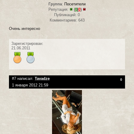
Группа
:
Посетители
Репутация:
(
0
|
0
)
Публикаций: 0
Комментариев: 643
Очень интересно
Зарегистрирован:
21.06.2011
#7 написал:
Tavadze
0
1 января 2012 21:59