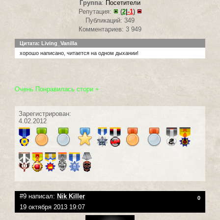
Группа
:
Посетители
Репутация:
(
2
|
-1
)
Публикаций: 349
Комментариев: 3 949
Цитата: Living_Vanilla
хорошо написано, читается на одном дыхании!
Очень Понравилась стори +
Зарегистрирован:
4.02.2012
#9 написал:
Nik Killer
0
19 октября 2013 19:07