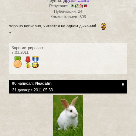
Группа
:
Друзья Сайта
Репутация:
(
2
|
0
)
Публикаций: 24
Комментариев: 506
хорошо написано, читается на одном дыхании!
+
Зарегистрирован:
7.03.2011
#6 написал:
Neadalin
0
31 декабря 2011 05:33