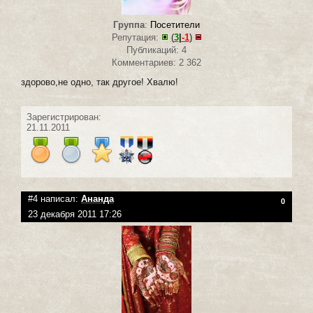
Группа
:
Посетители
Репутация:
(
3
|
-1
)
Публикаций: 4
Комментариев: 2 362
здорово,не одно, так другое! Хвалю!
Зарегистрирован:
21.11.2011
#4 написал:
Ананда
0
23 декабря 2011 17:26