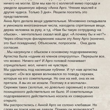
ничего не могли. Шли мы как-то с коллегой мимо горсада и
увидели аршинную афишу «Анна Арго. Чтение мыслей и
другие чудеса. Только 3 дня». Решили посетить это
представление.
Анна Арго делала вещи удивительные. Мгновенно складывала
и умножала многозначные числа, находила спрятанные вещи,
держа человека за руку, и т.д. «Нам бы такую сотрудницу на
обыски», - мечтательно сказал мой друг. «А почему бы и нет?»
Через областную филармонию нашли эту Анну Арго (конечно,
это был псевдоним). Объяснили, попросили… Она дала
согласие.
…Мы нагрянули с обыском к основному подозреваемому.
Артистка была «одним из членов опергруппы». Перерыли все,
что можно. Ничего нет! И Арго головой покачивает
отрицательно: мол, ничего не чувствую.
Мы удалились под насмешки публики. И тут нам артистка
говорит: «Он все время волновался по поводу сережек,
которые на его сожительнице. Но они на ней, она их не
прятала. А вы их не искали. Поэтому я и молчала».
Сережек таких (золотые, но довольно скромные) в списках
похищенного действительно не было. И сожительница
подозреваемого действительно носила их совершенно
открыто.
Мы распростились с Анной Арго не солоно хлебавши. Но
слова ее покоя нам не давали. Почему он волновался?