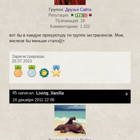
Группа
:
Друзья Сайта
Репутация:
(
173
|
0
)
Публикаций: 19
Комментариев: 1 322
вот бы в каждую прокуротуру по группе экстрасенсов. Мож,
висяков бы меньше стало(((+
Зарегистрирован:
26.07.2010
#5 написал:
Living_Vanilla
0
24 декабря 2011 22:06