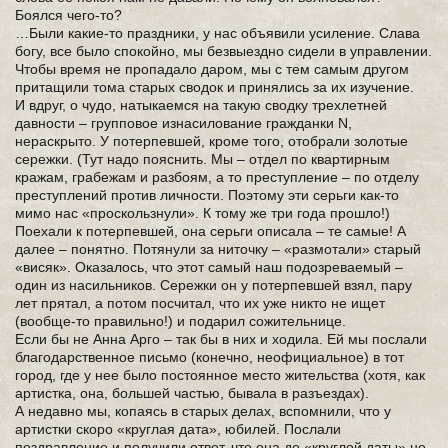
Боялся чего-то?
…Были какие-то праздники, у нас объявили усиление. Слава
богу, все было спокойно, мы безвыездно сидели в управлении.
Чтобы время не пропадало даром, мы с тем самым другом
притащили тома старых сводок и принялись за их изучение.
И вдруг, о чудо, натыкаемся на такую сводку трехлетней
давности – групповое изнасилование гражданки N,
нераскрыто. У потерпевшей, кроме того, отобрали золотые
сережки. (Тут надо пояснить. Мы – отдел по квартирным
кражам, грабежам и разбоям, а то преступление – по отделу
преступлений против личности. Поэтому эти серьги как-то
мимо нас «проскользнули». К тому же три года прошло!)
Поехали к потерпевшей, она серьги описала – те самые! А
далее – понятно. Потянули за ниточку – «размотали» старый
«висяк». Оказалось, что этот самый наш подозреваемый –
один из насильников. Сережки он у потерпевшей взял, пару
лет прятал, а потом посчитал, что их уже никто не ищет
(вообще-то правильно!) и подарил сожительнице.
Если бы не Анна Арго – так бы в них и ходила. Ей мы послали
благодарственное письмо (конечно, неофициальное) в тот
город, где у нее было постоянное место жительства (хотя, как
артистка, она, большей частью, бывала в разъездах).
А недавно мы, копаясь в старых делах, вспомнили, что у
артистки скоро «круглая дата», юбилей. Послали
поздравление и получили ответ, что она до «круглой даты» не