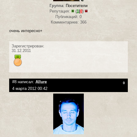
Группа
:
Посетители
Репутация:
(
1
|
0
)
Публикаций: 0
Комментариев: 366
очень интересно+
Зарегистрирован:
31.12.2011
#8 написал:
Allure
0
4 марта 2012 00:42