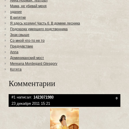
Анна Норман. Театрал
Мама, не убивай меня
здание
В кипятке
Я здесь хозяин! Часть 6. В домике лесника
Подсказка умершего родственника
Знак свыше
Со мной что-то не то
Предчувствие
Anna
Доминиканский мост
Mereana Mordegard Glesgorv
Котята
Комментарии
#1 написал:
1423071980
0
23 декабря 2011 15:21