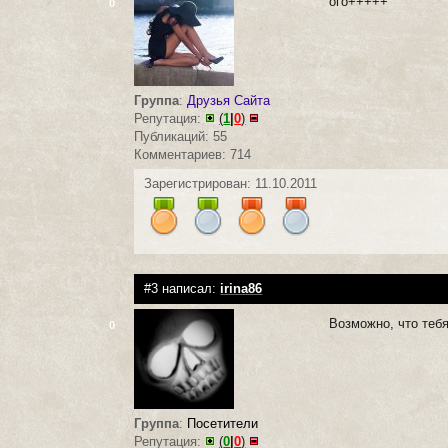
ого+++++
0
Группа
:
Друзья Сайта
Репутация:
(
1
|
0
)
Публикаций: 55
Комментариев: 714
Зарегистрирован: 11.10.2011
#3 написал:
irina86
Возможно, что теб
0
Группа
:
Посетители
Репутация:
(
0
|
0
)