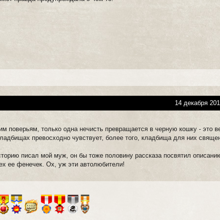
14 декабря 201
им поверьям, только одна нечисть превращается в черную кошку - это в
кладбищах превосходно чувствует, более того, кладбища для них свяще
историю писал мой муж, он бы тоже половину рассказа посвятил описани
ех ее фенечек. Ох, уж эти автолюбители!