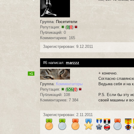
Группа
:
Посетители
Репутация:
(
0
|
0
)
Публикаций: 0
Комментариев: 165
Зарегистрирован: 9.12.2011
#6 написал:
marzzz
+ конечно.
+1
Согласно славянск
Группа
:
Комментаторы
Ведьма себя и на 
Репутация:
(
656
|
0
)
Публикаций: 108
P.S. Если бы эту 
Комментариев: 7 384
своей машины и вс
Зарегистрирован: 2.11.2011