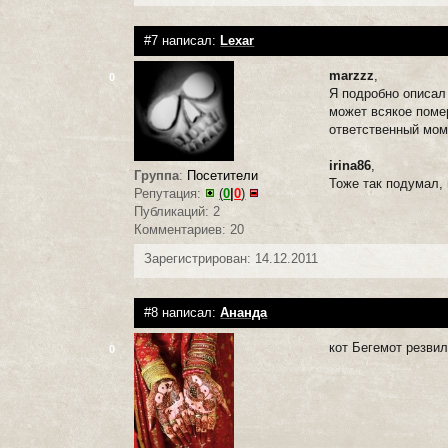
#7 написал:
Lexar
marzzz
,
0
Я подробно описал
может всякое поме
ответственный моме
irina86
,
Группа
:
Посетители
Тоже так подумал, 
Репутация:
(
0
|
0
)
Публикаций: 2
Комментариев: 20
Зарегистрирован: 14.12.2011
#8 написал:
Ананда
кот Бегемот резвил
0