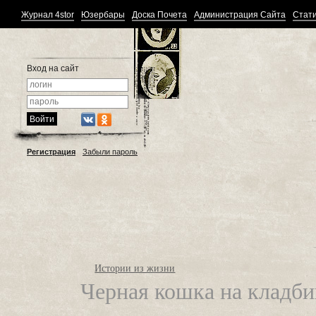
Журнал 4stor
Юзербары
Доска Почета
Администрация Сайта
Стати
Вход на сайт
Регистрация
Забыли пароль
Истории из жизни
Черная кошка на кладб