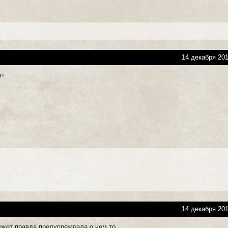
14 декабря 201
я+
14 декабря 201
может правда предупреждала о чем то.