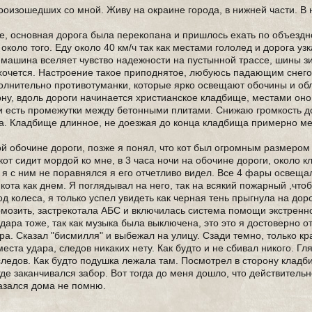
произошедших со мной. Живу на окраине города, в нижней части. В
се, основная дорога была перекопана и пришлось ехать по объездн
 около того. Еду около 40 км/ч так как местами гололед и дорога у
, машина вселяет чувство надежности на пустынной трассе, шины з
 хочется. Настроение такое приподнятое, любуюсь падающим снего
олнительно противотуманки, которые ярко освещают обочины и об
ну, вдоль дороги начинается христианское кладбище, местами оно
и есть промежутки между бетонными плитами. Снижаю громкость до
еша. Кладбище длинное, не доезжая до конца кладбища примерно ме
ой обочине дороги, позже я понял, что кот был огромным размером
кот сидит мордой ко мне, в 3 часа ночи на обочине дороги, около 
а я с ним не поравнялся я его отчетливо видел. Все 4 фары освеща
кота как днем. Я поглядывал на него, так на всякий пожарный ,чтоб
од колеса, я только успел увидеть как черная тень прыгнула на доро
мозить, застрекотала АБС и включилась система помощи экстренн
удара тоже, так как музыка была выключена, это это я достоверно о
ра. Сказал "бисмилля" и выбежал на улицу. Сзади темно, только кр
ста удара, следов никаких нету. Как будто и не сбивал никого. Гл
х следов. Как будто подушка лежала там. Посмотрел в сторону кладб
где заканчивался забор. Вот тогда до меня дошло, что действительно
казался дома не помню.