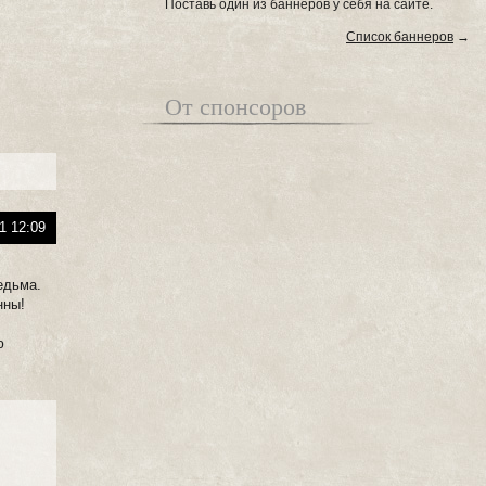
Поставь один из баннеров у себя на сайте.
Список баннеров
→
От спонсоров
1 12:09
едьма.
нны!
ю