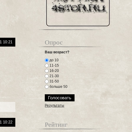
Опрос
1 10:21
Ваш возраст?
до 10
11-15
16-20
21-30
31-50
больше 50
Результаты
1 10:22
Рейтинг