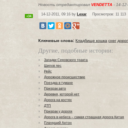
Новость отредактировал
VENDETTA
- 14-12
14-12-2011, 09:16 by
Lexar
Просмотров: 11 113
+34
Ключевые слова:
Кладбище кошка
снег
доро
Другие, подобные истории:
Загадки Серовского тракта
Шипов лес
Рейс
Дорожное происшествие
Поездка в тумане
Призрак авто
Деревня, которой нет
Дорога на костях
ДТП
Призрак у дороги
Дорога в небеса – самая страшная дорога Китая
Плачущий Антон