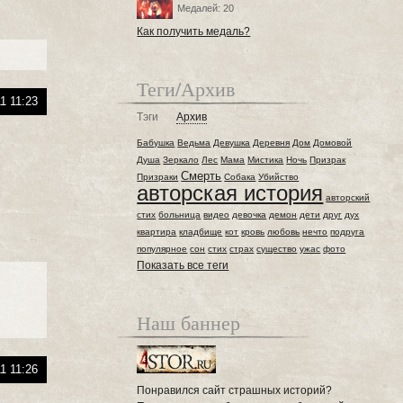
Медалей: 20
Как получить медаль?
Теги/Архив
1 11:23
Тэги
Архив
Бабушка
Ведьма
Девушка
Деревня
Дом
Домовой
Душа
Зеркало
Лес
Мама
Мистика
Ночь
Призрак
Смерть
Призраки
Собака
Убийство
авторская история
авторский
стих
больница
видео
девочка
демон
дети
друг
дух
квартира
кладбище
кот
кровь
любовь
нечто
подруга
популярное
сон
стих
страх
существо
ужас
фото
Показать все теги
Наш баннер
1 11:26
Понравился сайт страшных историй?