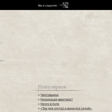
-->
Мы в соцсетях:
Популярное
»
Чертовщина
»
Нехорошая квартира?
»
Нечто в поле
»
«Три дня плутал и вернулся седой».