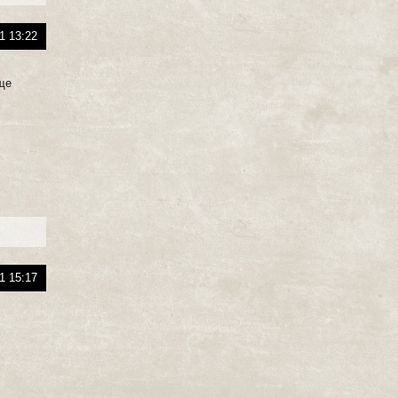
1 13:22
ище
1 15:17