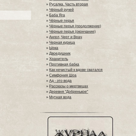
»
Русалка. Часть вторая
»
Чёрный ручей
»
Баба Яга
»
Чёрные перья
»
Чёрные перья (продолжение)
»
Чёрные перья (окончание)
»
Ангел, Черт и Врач
»
Черная курица
»
Ырка
»
Двоедушник
»
Хранитель
»
Противная бабка
»
Как нечистый к вдове сватался
»
Симфония Шоа
»
Ад - это вода
»
Рассказы о мертвецах
»
Деревня "Добренькое"
»
Мутная вода