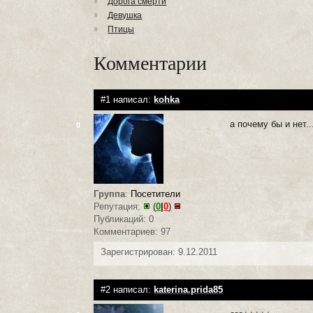
Дорога смерти
Девушка
Птицы
Комментарии
#1 написал:
kohka
а почему бы и нет..
0
Группа
:
Посетители
Репутация:
(
0
|
0
)
Публикаций: 0
Комментариев: 97
Зарегистрирован: 9.12.2011
#2 написал:
katerina.prida85