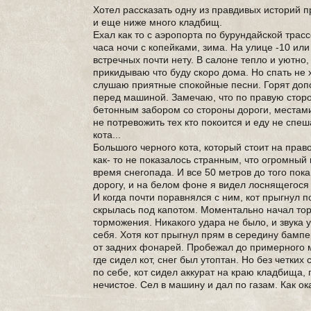
Хотел рассказать одну из правдивых историй 
и еще ниже много кладбищ.
Ехал как то с аэропорта по бурундайской трас
часа ночи с копейками, зима. На улице -10 или
встречных почти нету. В салоне тепло и уютно
прикидываю что буду скоро дома. Но спать не
слушаю приятные спокойные песни. Горят доп
перед машиной. Замечаю, что по правую сторо
бетонным забором со стороны дороги, местам
не потревожить тех кто покоится и еду не сп
кота...
Большого черного кота, который стоит на прав
как- то не показалось странным, что огромный 
время снегопада. И все 50 метров до того пок
дорогу, и на белом фоне я видел лоснящегося 
И когда почти поравнялся с ним, кот прыгнул п
скрылась под капотом. Моментально начал тор
торможения. Никакого удара не было, и звука 
себя. Хотя кот прыгнул прям в середину бампе
от задних фонарей. Пробежал до примерного ме
где сидел кот, снег был утоптан. Но без четки
по себе, кот сидел аккурат на краю кладбища, 
нечистое. Сел в машину и дал по газам. Как о