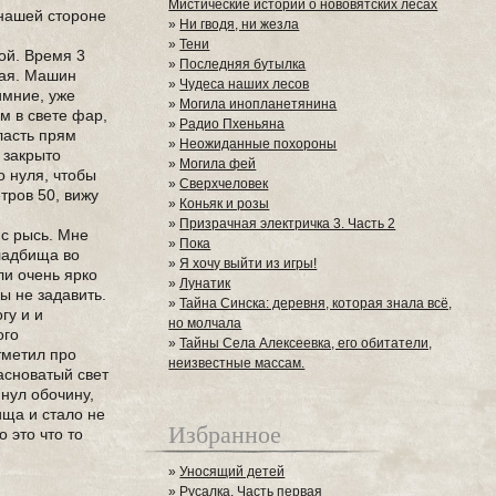
Мистические истории о нововятских лесах
 нашей стороне
»
Ни гводя, ни жезла
»
Тени
ой. Время 3
»
Последняя бутылка
зкая. Машин
»
Чудеса наших лесов
имние, уже
»
Могила инопланетянина
м в свете фар,
»
Радио Пхеньяна
ласть прям
»
Неожиданные похороны
 закрыто
»
Могила фей
 нуля, чтобы
»
Сверхчеловек
тров 50, вижу
»
Коньяк и розы
»
Призрачная электричка 3. Часть 2
 с рысь. Мне
»
Пока
кладбища во
»
Я хочу выйти из игры!
ли очень ярко
»
Лунатик
ы не задавить.
»
Тайна Синска: деревня, которая знала всё,
гу и и
но молчала
ого
»
Тайны Села Алексеевка, его обитатели,
тметил про
неизвестные массам.
асноватый свет
янул обочину,
ища и стало не
Избранное
 это что то
»
Уносящий детей
»
Русалка. Часть первая