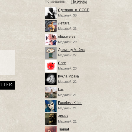
По медалям
По очкам
Сделано_в_СССР
Медалей: 38
Летяга
Медалей: 33
olqa.weles
Медалей: 29
Дезмонд Майлс
Медалей: 27
Core
Медалей: 23
Кукла Мрака
Медалей: 22
1 11:19
kusi
Медалей: 21
Faceless Killer
Медалей: 21
димик
Медалей: 21
Tiamat