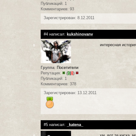
Публикаций: 1
Комментариев: 93
Зарегистрирован: 8.12.2011
#4 написал:
kukshinovanv
интересная истори
0
Группа
:
Посетители
Репутация:
(
0
|
0
)
Публикаций: 1
Комментариев: 378
Зарегистрирован: 13.12.2011
#5 написал:
_katena_
хм, вот те киска, 
0