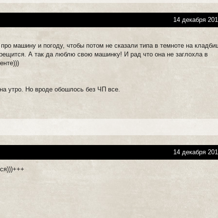
14 декабря 201
 про машину и погоду, чтобы потом не сказали типа в темноте на кладб
рещится. А так да люблю свою машинку! И рад что она не заглохла в
нте)))
на утро. Но вроде обошлось без ЧП все.
14 декабря 201
ся)))+++