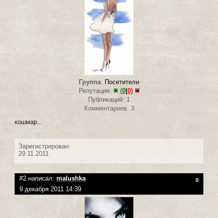
Группа
:
Посетители
Репутация:
(
0
|
0
)
Публикаций: 1
Комментариев: 3
кошмар...
Зарегистрирован:
29.11.2011
#2 написал:
malushka
0
9 декабря 2011 14:39