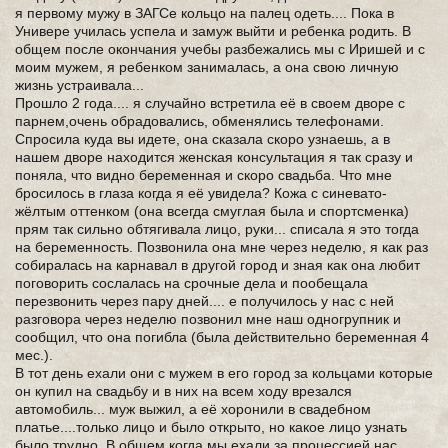
я первому мужу в ЗАГСе кольцо на палец одеть.... Пока в
Универе училась успела и замуж выйти и ребенка родить. В
общем после окончания учебы разбежались мы с Иришей и с
моим мужем, я ребенком занималась, а она свою личную
жизнь устраивала...
Прошло 2 года.... я случайно встретила её в своем дворе с
парнем,очень обрадовались, обменялись телефонами.
Спросила куда вы идете, она сказала скоро узнаешь, а в
нашем дворе находится женская консультация я так сразу и
поняла, что видно беременная и скоро свадьба. Что мне
бросилось в глаза когда я её увидела? Кожа с синевато-
жёлтым оттенком (она всегда смуглая была и спортсменка)
прям так сильно обтягивала лицо, руки... списала я это тогда
на беременность. Позвонила она мне через неделю, я как раз
собиралась на карнавал в другой город и зная как она любит
поговорить сослалась на срочные дела и пообещала
перезвонить через пару дней.... е получилось у нас с ней
разговора через неделю позвонил мне наш одногрупник и
сообщил, что она погибла (была действительно беременная 4
мес.).
В тот день ехали они с мужем в его город за кольцами которые
он купил на свадьбу и в них на всем ходу врезался
автомобиль... муж выжил, а её хоронили в свадебном
платье....только лицо и было открыто, но какое лицо узнать
было трудно. В общем когда мы ехали за процессией нас