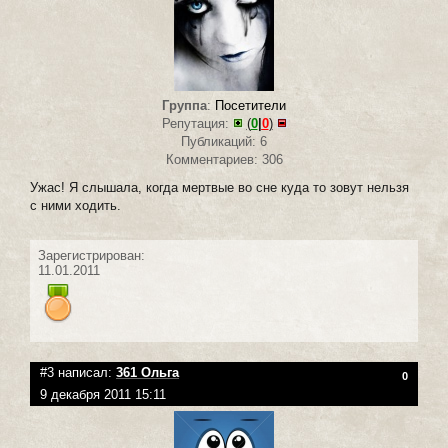
Группа
:
Посетители
Репутация:
(
0
|
0
)
Публикаций: 6
Комментариев: 306
Ужас! Я слышала, когда мертвые во сне куда то зовут нельзя
с ними ходить.
Зарегистрирован:
11.01.2011
#3 написал:
361 Ольга
0
9 декабря 2011 15:11