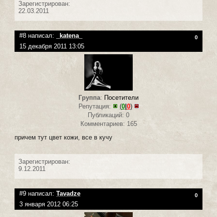
Зарегистрирован:
22.03.2011
#8 написал:
_katena_
0
15 декабря 2011 13:05
Группа
:
Посетители
Репутация:
(
0
|
0
)
Публикаций: 0
Комментариев: 165
причем тут цвет кожи, все в кучу
Зарегистрирован:
9.12.2011
#9 написал:
Tavadze
0
3 января 2012 06:25