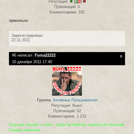
Репутация:
(
1
|
0
)
Публикаций: 0
Комментариев: 102
прикольно
Зарегистрирован:
22.11.2011
#6 написал:
Foma22222
0
10 декабря 2011 17:40
Группа
:
Активные Пользователи
Репутация: Выкл.
Публикаций: 52
Комментариев: 1 131
Ещё раз позовёт к себе - нах[утор бабочек ловить] её посылай.
Говорят,помогает...