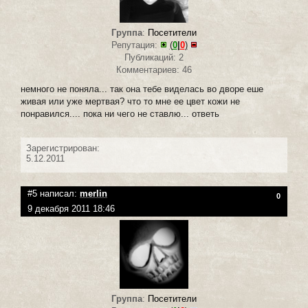
Группа
:
Посетители
Репутация:
(
0
|
0
)
Публикаций: 2
Комментариев: 46
немного не поняла... так она тебе виделась во дворе еше
живая или уже мертвая? что то мне ее цвет кожи не
понравился.... пока ни чего не ставлю... ответь
Зарегистрирован:
5.12.2011
#5 написал:
merlin
0
9 декабря 2011 18:46
Группа
:
Посетители