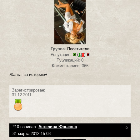
Группа
:
Посетители
Репутация:
(
1
|
0
)
Публикаций: 0
Комментариев: 366
Жаль...за историю+
Зарегистрирован:
31.12.2011
#10 написал:
Ангелина Юрьевна
0
31 марта 2012 15:03