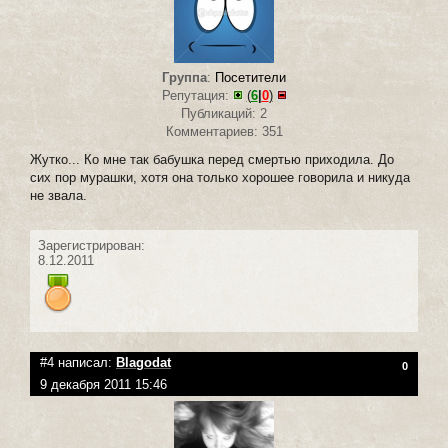
Группа
:
Посетители
Репутация:
(
6
|
0
)
Публикаций: 2
Комментариев: 351
Жутко... Ко мне так бабушка перед смертью приходила. До
сих пор мурашки, хотя она только хорошее говорила и никуда
не звала.
Зарегистрирован:
8.12.2011
#4 написал:
Blagodat
0
9 декабря 2011 15:46