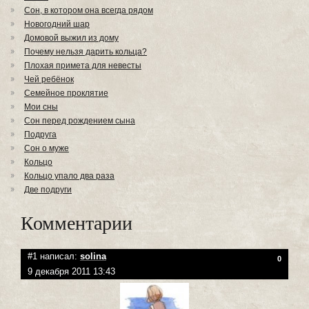
Сон, в котором она всегда рядом
Новогодний шар
Домовой выжил из дому
Почему нельзя дарить кольца?
Плохая примета для невесты
Чей ребёнок
Семейное проклятие
Мои сны
Сон перед рождением сына
Подруга
Сон о муже
Кольцо
Кольцо упало два раза
Две подруги
Комментарии
#1 написал:
solina
0
9 декабря 2011 13:43