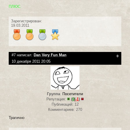
ПЛЮС.
Зарегистрирован:
19.03.2011
#7 написал:
Dan Very Fun Man
0
10 декабря 2011 20:05
Группа
:
Посетители
Репутация:
(
0
|
-1
)
Публикаций: 12
Комментариев: 270
Трагично