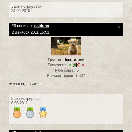
Зарегистрирован:
24.09.2010
#6 написал:
naiduna
0
2 декабря 2011 15:51
Группа
:
Посетители
Репутация:
(
0
|
0
)
Публикаций: 5
Комментариев: 1 302
страшно, ловите +
Зарегистрирован:
6.05.2011