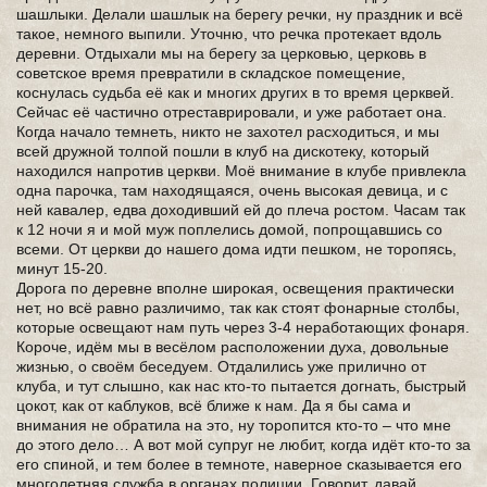
шашлыки. Делали шашлык на берегу речки, ну праздник и всё
такое, немного выпили. Уточню, что речка протекает вдоль
деревни. Отдыхали мы на берегу за церковью, церковь в
советское время превратили в складское помещение,
коснулась судьба её как и многих других в то время церквей.
Сейчас её частично отреставрировали, и уже работает она.
Когда начало темнеть, никто не захотел расходиться, и мы
всей дружной толпой пошли в клуб на дискотеку, который
находился напротив церкви. Моё внимание в клубе привлекла
одна парочка, там находящаяся, очень высокая девица, и с
ней кавалер, едва доходивший ей до плеча ростом. Часам так
к 12 ночи я и мой муж поплелись домой, попрощавшись со
всеми. От церкви до нашего дома идти пешком, не торопясь,
минут 15-20.
Дорога по деревне вполне широкая, освещения практически
нет, но всё равно различимо, так как стоят фонарные столбы,
которые освещают нам путь через 3-4 неработающих фонаря.
Короче, идём мы в весёлом расположении духа, довольные
жизнью, о своём беседуем. Отдалились уже прилично от
клуба, и тут слышно, как нас кто-то пытается догнать, быстрый
цокот, как от каблуков, всё ближе к нам. Да я бы сама и
внимания не обратила на это, ну торопится кто-то – что мне
до этого дело… А вот мой супруг не любит, когда идёт кто-то за
его спиной, и тем более в темноте, наверное сказывается его
многолетняя служба в органах полиции. Говорит, давай