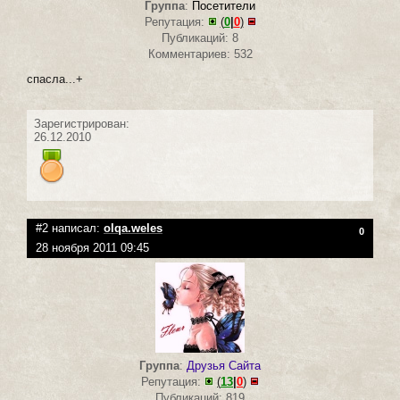
Группа
:
Посетители
Репутация:
(
0
|
0
)
Публикаций: 8
Комментариев: 532
спасла...+
Зарегистрирован:
26.12.2010
#2 написал:
olqa.weles
0
28 ноября 2011 09:45
Группа
:
Друзья Сайта
Репутация:
(
13
|
0
)
Публикаций: 819