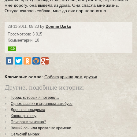
мне дорогу, она вывела из дома. Она спасла мне жизнь.
Откуда взялась собака, мне до сих пор непонятно.
28-11-2011, 09:20 by
Donnie Darko
Просмотров: 3 015
Комментарии: 10
+10
Ключевые слова:
Собака
крыша
дом
друзья
Другие, подобные истории:
Город, который я потерял...
Одноклассник в странном автобусе
Деревня невидимка
Кошмар в лесу
Призрак или кошка?
Вещий сон или провал во времени
Сельский мираж