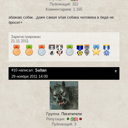
Публикаций: 322
Комментариев: 1 165
абажаю собак...даже самая злая собака человека в беде не
бросит+
Зарегистрирован:
21.11.2011
#10 написал:
Sultan
0
29 ноября 2011 14:00
Группа
:
Посетители
Репутация:
(
0
|
0
)
Публикаций: 3