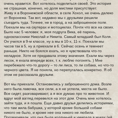
очень нравится. Вот хотелось поделиться своей. Это история
не страшная, конечно, но доля мистики присутствует.
Живу я в Воронежской области, в селе Хохол, не очень далеко
от Воронежа. Так вот, недавно мы с друзьями решили
съездить туда. Точнее, не в город, а на заброшенное поле.
Поехали мы на скутерах и мотоциклах. Почти что все на своих.
Было нас 5 человек: я, моя подруга Вика, её парень,
одноклассники Николай и Никита. Самый младший был Коля.
Он учился в 9-м классе, ну а мы в 10-х, 11-х. Поехали мы
часов так в 5, ну а приехали в 6. Сейчас осень и темнеет
раньше. Никто не боялся ехать, но я чувствовала что-то
неладное. Хотя не придавала этому значения. Ехали мы через
лесок, я ехала впереди всех, т. к. люблю погонять. ) Мне
перебежало что-то дорогу – то ли лиса, то ли собака, но что-то
черного цвета. Я не поняла, но перепугалась конкретно. Я об
этом не рассказала друзьям.
Вот мы приехали. Остановились у заброшенного дома. Возле
него была лавочка, все сели, а я не успела, места не было.
Все сидят, разговаривают, а я все думаю про то животное. И
вдруг мой взгляд перевелся на этот дом. Очень мне хотелось
зайти туда, и я пошла. Еще давно друзья делились историями,
что там жила бабушка, у которой кроме большой собаки
никого не было, и кроме нее она никого не любила.
Поговаривали, что она была колдуньей и умирала в муках (ей