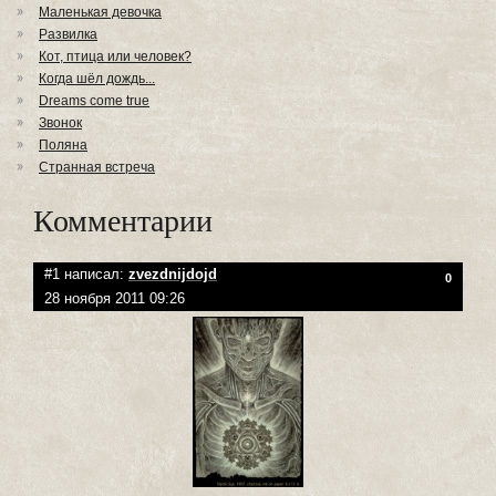
Маленькая девочка
Развилка
Кот, птица или человек?
Когда шёл дождь...
Dreams come true
Звонок
Поляна
Странная встреча
Комментарии
#1 написал:
zvezdnijdojd
0
28 ноября 2011 09:26