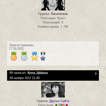
Группа
:
Посетители
Репутация: Выкл.
Публикаций: 0
Комментариев: 1 708
+
Зарегистрирован:
17.09.2011
#9 написал:
Anna Jabbour
0
28 ноября 2011 22:48
Группа
:
Друзья Сайта
Репутация:
(
2
|
0
)