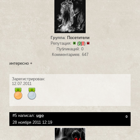
Группа
:
Посетители
Репутация:
(
0
|
0
)
Публикаций: 0
Комментариев: 647
интересно +
Зарегистрирован:
12.07.2011
#5 написал:
ugo
0
28 ноября 2011 12:19