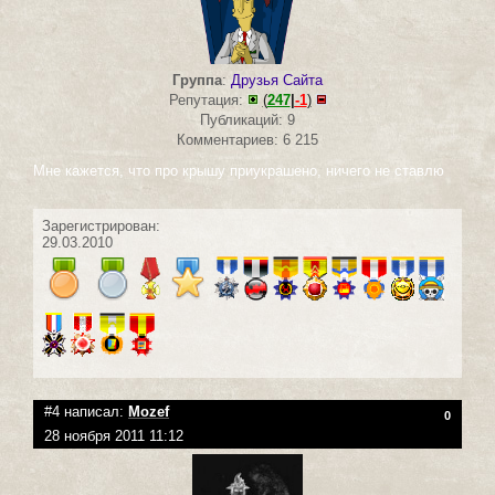
Группа
:
Друзья Сайта
Репутация:
(
247
|
-1
)
Публикаций: 9
Комментариев: 6 215
Мне кажется, что про крышу приукрашено, ничего не ставлю
Зарегистрирован:
29.03.2010
#4 написал:
Mozef
0
28 ноября 2011 11:12