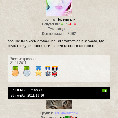
Группа
:
Посетители
Репутация:
(
3
|
-1
)
Публикаций: 4
Комментариев: 2 362
вообще ни в коем случаи нельзя смотреться в зеркало, где
жила колдунья, оно хранит в себе много не хорошего.
Зарегистрирован:
21.11.2011
#7 написал:
marzzz
+1
28 ноября 2011 19:16
Группа
:
Комментаторы
Репутация:
(
656
|
0
)