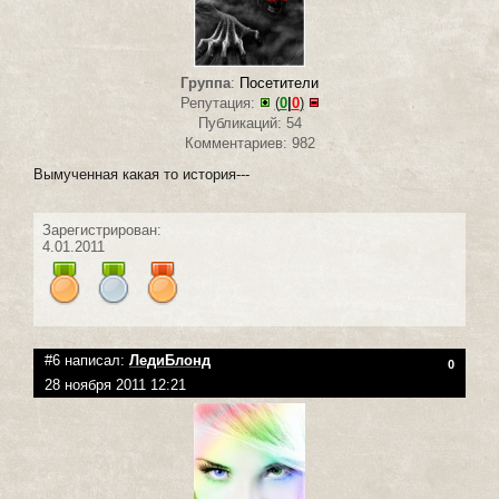
Группа
:
Посетители
Репутация:
(
0
|
0
)
Публикаций: 54
Комментариев: 982
Вымученная какая то история---
Зарегистрирован:
4.01.2011
#6 написал:
ЛедиБлонд
0
28 ноября 2011 12:21