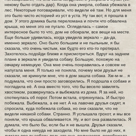
некому было отдать дар). Когда она умерла, собака убежала в
лес. Некоторые поговаривали, что видели её там. Но для меня
это было чисто историей из уст в уста. Ну так вот, я прошла в
дом. У этого домика была переломана и почти что обвалена
крыша, но меня это не пугало. Огляделась – самое
интересное было то что, дом не обокрали, все вещи на месте.
Еще больше удивилась, когда увидела зеркало – да-да,
именно зеркало. Оно было большим и не пыльным, я бы
сказала, что очень чистым, как будто его кто-то протирал.
Захотелось подойди ближе и присмотреться. Вдруг на заднем
плане в зеркале я увидела собаку. Большую, похожую на
овчарку немецкую. Она мне очень понравилась и совсем не
напугала меня. Я только не поняла, почему мои друзья не
сказали, не крикнули мне, что в дом зашла собака. Хм-м-м... я
подумала, что они просто заговорились. Я подошла к собаке и
погладила её. А она вместо того, что бы весело завилять
хвостиком, развернулась и выбежала из дома. Я за ней, но
споткнулась об порог. Потом встала, отряхнулась. И быстро
побежала. Выбежала, а ее нет. А на лавочке друзья сидят, я
спросила, куда побежала собака, но они сказали, что не
видели никакой собаки. Странно. Я услышала грохот, и мы все
поняли, что крыша обваливается. Ну, и вот она развалилась. Я
думала, что было бы, если бы я не вышла. Друзья сказали,
чтобы я одна никуда не заходила. Но мне было не до них, я
думала про ту собаку, ведь это она, получается, перебежала