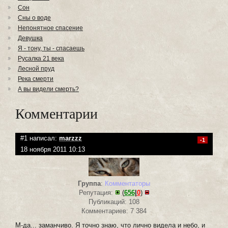
Сон
Сны о воде
Непонятное спасение
Девушка
Я - тону, ты - спасаешь
Русалка 21 века
Лесной пруд
Река смерти
А вы видели смерть?
Комментарии
#1 написал:
marzzz
-1
18 ноября 2011 10:13
Группа
:
Комментаторы
Репутация:
(
656
|
0
)
Публикаций: 108
Комментариев: 7 384
М-да... заманчиво. Я точно знаю, что лично видела и небо, и