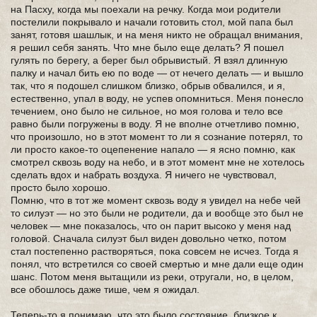
на Пасху, когда мы поехали на речку. Когда мои родители
постелили покрывало и начали готовить стол, мой папа был
занят, готовя шашлык, и на меня никто не обращал внимания,
я решил себя занять. Что мне было еще делать? Я пошел
гулять по берегу, а берег был обрывистый. Я взял длинную
палку и начал бить ею по воде — от нечего делать — и вышло
так, что я подошел слишком близко, обрыв обвалился, и я,
естественно, упал в воду, не успев опомниться. Меня понесло
течением, оно было не сильное, но моя голова и тело все
равно были погружены в воду. Я не вполне отчетливо помню,
что произошло, но в этот момент то ли я сознание потерял, то
ли просто какое-то оцепенение напало — я ясно помню, как
смотрел сквозь воду на небо, и в этот момент мне не хотелось
сделать вдох и набрать воздуха. Я ничего не чувствовал,
просто было хорошо.
Помню, что в тот же момент сквозь воду я увидел на небе чей
то силуэт — но это были не родители, да и вообще это был не
человек — мне показалось, что он парит высоко у меня над
головой. Сначала силуэт был виден довольно четко, потом
стал постепенно растворяться, пока совсем не исчез. Тогда я
понял, что встретился со своей смертью и мне дали еще один
шанс. Потом меня вытащили из реки, отругали, но, в целом,
все обошлось даже тише, чем я ожидал.
Теперь-то я понимаю, что это было состояние, близкое к