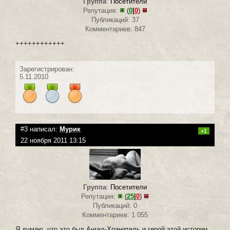
Группа
:
Посетители
Репутация:
(
0
|
0
)
Публикаций: 37
Комментариев: 847
++++++++++++
Зарегистрирован:
5.11.2010
#3 написал:
Мурик
+1
22 ноября 2011 13:15
Группа
:
Посетители
Репутация:
(
25
|
0
)
Публикаций: 0
Комментариев: 1 055
Я думаю, что это был Ангел-Хранитель и герой этой истории