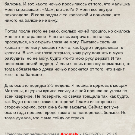
балкона. И вот, как-то ночью просыпаюсь от того, что малышка
меня спрашивает: «Мам, кто это?» У меня все внутри
похолодело. Я села рядом с ее кроваткой и понимаю, что
никого на балконе не вижу.
Потом после этого не знаю, сколько ночей прошло, но снилось
мне что-то страшное. Я пытаюсь закричать, пытаюсь
проснуться, но открыть глаза не могу. Пытаюсь сесть на
кровати – не могу, мешает кто-то, как будто придавливает к
кровати. Я кое-как глаза открыла, хочу руку поднять и мужа
разбудить, но не могу, будто кто-то мою руку держит. И так
несколько ночей подряд. И если я ночь провожу нормально, то
тогда обязательно дочка ночью проснется от того, что видит
кого-то на балконе.
Длилось это порядка 2-3 недель. Я пошла в церковь к мощам
Матроны, в церкви купила свечку и с ней прошла по углам по
всей квартире. Не поверите, но свечка трещала так, как будто,
как будто поленья какие-то горели! Пламя из стороны в
сторону ходило, хотя окна были закрыты. Сейчас вот уже
около года прошло, вроде такого не повторялось больше. Но
тогда думала, что с ума сойду от страха.
Новость отредактировал
Anomaly
- 16-11-2011, 20:18