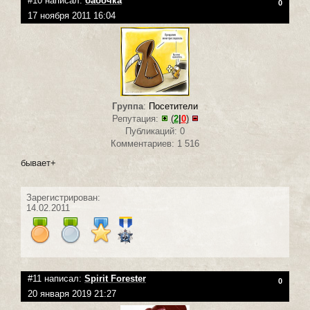
#10 написал:
бабочка
0
17 ноября 2011 16:04
Группа
:
Посетители
Репутация:
(
2
|
0
)
Публикаций: 0
Комментариев: 1 516
бывает+
Зарегистрирован:
14.02.2011
#11 написал:
Spirit Forester
0
20 января 2019 21:27