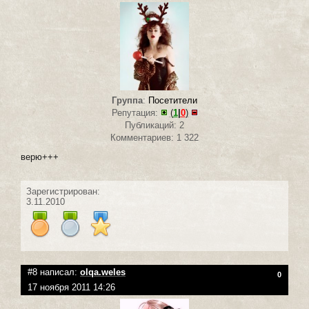
Группа
:
Посетители
Репутация:
(
1
|
0
)
Публикаций: 2
Комментариев: 1 322
верю+++
Зарегистрирован:
3.11.2010
#8 написал:
olqa.weles
0
17 ноября 2011 14:26