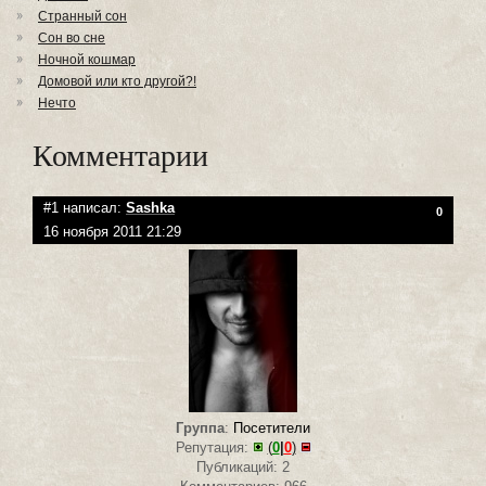
Странный сон
Сон во сне
Ночной кошмар
Домовой или кто другой?!
Нечто
Комментарии
#1 написал:
Sashka
0
16 ноября 2011 21:29
Группа
:
Посетители
Репутация:
(
0
|
0
)
Публикаций: 2