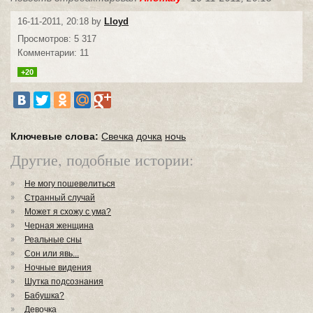
16-11-2011, 20:18 by
Lloyd
Просмотров: 5 317
Комментарии: 11
+20
Ключевые слова:
Свечка
дочка
ночь
Другие, подобные истории:
Не могу пошевелиться
Странный случай
Может я схожу с ума?
Черная женщина
Реальные сны
Сон или явь...
Ночные видения
Шутка подсознания
Бабушка?
Девочка