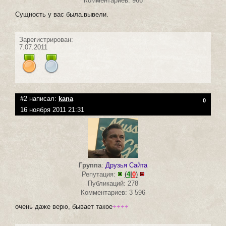
Комментариев: 966
Сущность у вас была.вывели.
Зарегистрирован:
7.07.2011
#2 написал:
kana
0
16 ноября 2011 21:31
Группа
:
Друзья Сайта
Репутация:
(
4
|
0
)
Публикаций: 278
Комментариев: 3 596
очень даже верю, бывает такое
++++