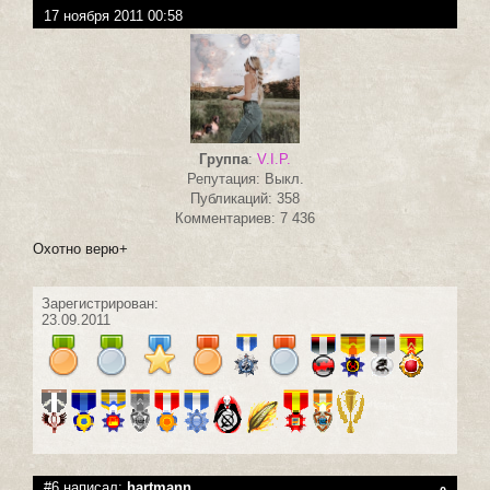
17 ноября 2011 00:58
Группа
:
V.I.P.
Репутация: Выкл.
Публикаций: 358
Комментариев: 7 436
Охотно верю+
Зарегистрирован:
23.09.2011
#6 написал:
hartmann