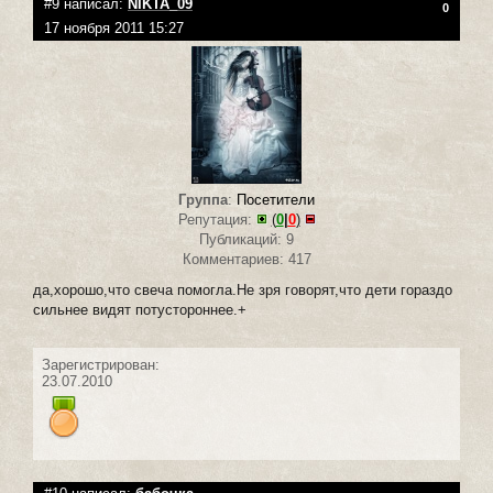
#9 написал:
NIKTA_09
0
17 ноября 2011 15:27
Группа
:
Посетители
Репутация:
(
0
|
0
)
Публикаций: 9
Комментариев: 417
да,хорошо,что свеча помогла.Не зря говорят,что дети гораздо
сильнее видят потустороннее.+
Зарегистрирован:
23.07.2010