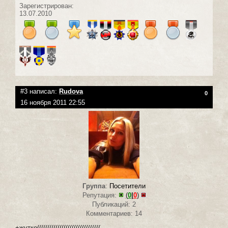
Зарегистрирован:
13.07.2010
#3 написал:
Rudova
0
16 ноября 2011 22:55
Группа
:
Посетители
Репутация:
(
0
|
0
)
Публикаций: 2
Комментариев: 14
+жутко(((((((((((((((((((((((((((((((