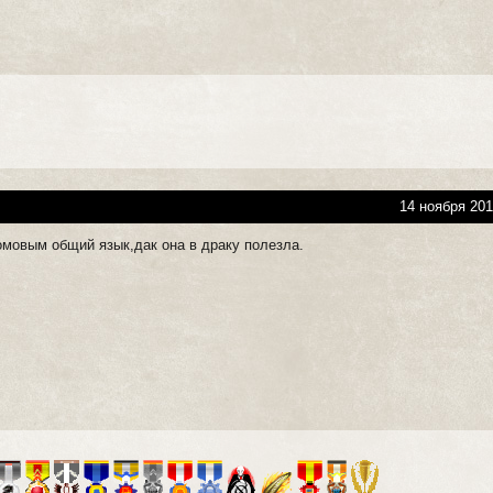
14 ноября 201
омовым общий язык,дак она в драку полезла.