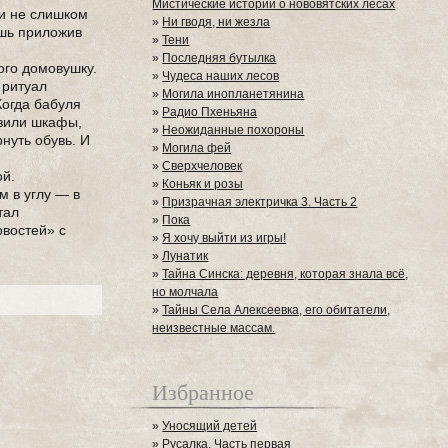
Мистические истории о нововятских лесах
 и не слишком
»
Ни гводя, ни жезла
ишь приложив
»
Тени
»
Последняя бутылка
ого домовушку.
»
Чудеса наших лесов
 ритуал
»
Могила инопланетянина
Когда бабуля
»
Радио Пхеньяна
азили шкафы,
»
Неожиданные похороны
нуть обувь. И
»
Могила фей
»
Сверхчеловек
ой.
»
Коньяк и розы
м в углу — в
»
Призрачная электричка 3. Часть 2
тал
»
Пока
овостей» с
»
Я хочу выйти из игры!
»
Лунатик
»
Тайна Синска: деревня, которая знала всё,
но молчала
»
Тайны Села Алексеевка, его обитатели,
неизвестные массам.
Избранное
»
Уносящий детей
»
Русалка. Часть первая