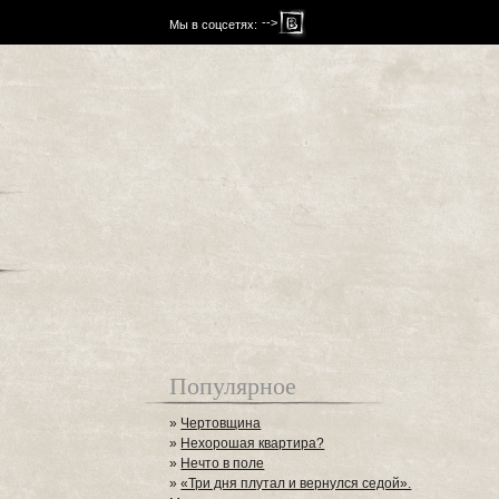
-->
Мы в соцсетях:
Популярное
»
Чертовщина
»
Нехорошая квартира?
»
Нечто в поле
»
«Три дня плутал и вернулся седой».