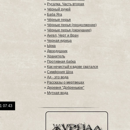
»
Русалка. Часть вторая
»
Чёрный ручей
»
Баба Яга
»
Чёрные перья
»
Чёрные перья (продолжение)
»
Чёрные перья (окончание)
»
Ангел, Черт и Врач
»
Черная курица
»
Ырка
»
Двоедушник
»
Хранитель
»
Противная бабка
»
Как нечистый к вдове сватался
»
Симфония Шоа
»
Ад - это вода
»
Рассказы о мертвецах
»
Деревня "Добренькое"
»
Мутная вода
1 07:43
.