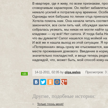
В квартире, где я живу, по всем признакам, 
сговорчивым характером. Он любит забавлять
немало усилий и потратив кучу времени. Особе
Однажды моя бабушка по линии отца приехала 
Хотела помочь нам. Она начала читать соответ
закончился, все сели пить чай, обсуждая закл
собралась уезжать, мы никак не могли найти од
кладовки — ну всё! Нет сапога. И тогда баба 
что вы думаете! Сапог нашелся под мойкой на 
И всё же я нашла выход из этой ситуации. Я 
«Потерянная» вещь сразу же отыскивается, ка
месте проживания домового. Введение в норму
значительно покладистей, и вещи теперь ред
надеждой, что, может быть, мой способ кому-н
14-11-2011, 02:05 by
olqa.weles
Просмотров: 3 
+21
Другие, подобные истории:
Только тронь меня!