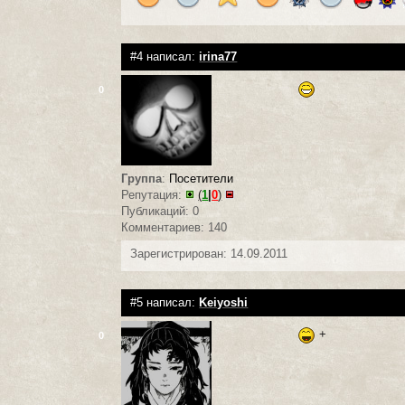
#4 написал:
irina77
0
Группа
:
Посетители
Репутация:
(
1
|
0
)
Публикаций: 0
Комментариев: 140
Зарегистрирован: 14.09.2011
#5 написал:
Keiyoshi
+
0