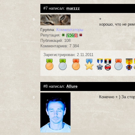
#7 написал:
marzzz
+
0
хорошо, что не ре
Группа
:
Комментаторы
Репутация:
(
656
|
0
)
Публикаций: 108
Комментариев: 7 384
Зарегистрирован: 2.11.2011
#8 написал:
Allure
Конечно + ) За сто
0