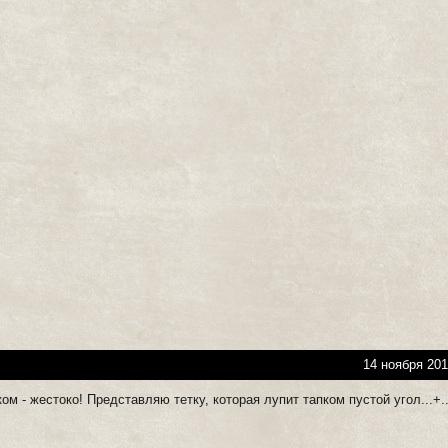
14 ноября 201
ом - жестоко! Представляю тетку, которая лупит тапком пустой угол...+..