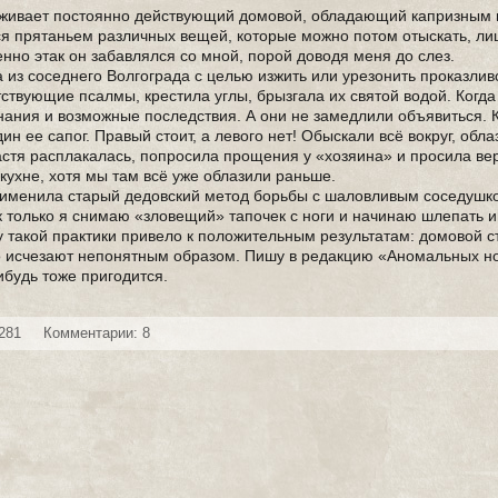
проживает постоянно действующий домовой, обладающий капризным
ся прятаньем различных вещей, которые можно потом отыскать, л
нно этак он забавлялся со мной, порой доводя меня до слез.
из соседнего Волгограда с целью изжить или урезонить проказлив
ствующие псалмы, крестила углы, брызгала их святой водой. Когда
инания и возможные последствия. А они не замедлили объявиться. 
ин ее сапог. Правый стоит, а левого нет! Обыскали всё вокруг, обл
Настя расплакалась, попросила прощения у «хозяина» и просила вер
кухне, хотя мы там всё уже облазили раньше.
применила старый дедовский метод борьбы с шаловливым соседушк
к только я снимаю «зловещий» тапочек с ноги и начинаю шлепать и
 такой практики привело к положительным результатам: домовой с
ко исчезают непонятным образом. Пишу в редакцию «Аномальных н
ибудь тоже пригодится.
281
Комментарии: 8