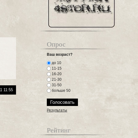
Опрос
Ваш возраст?
до 10
11-15
16-20
21-30
31-50
1 11:55
больше 50
Результаты
Рейтинг