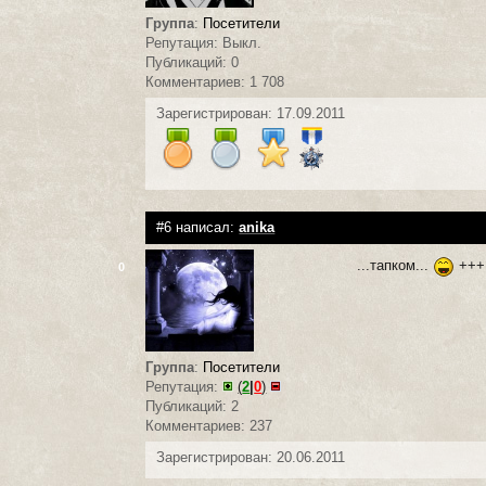
Группа
:
Посетители
Репутация: Выкл.
Публикаций: 0
Комментариев: 1 708
Зарегистрирован: 17.09.2011
#6 написал:
anika
...тапком...
+++
0
Группа
:
Посетители
Репутация:
(
2
|
0
)
Публикаций: 2
Комментариев: 237
Зарегистрирован: 20.06.2011