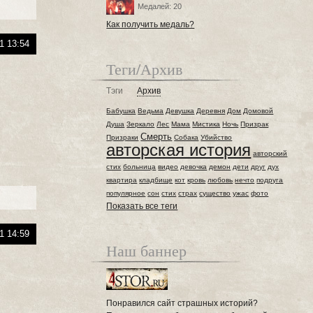
Медалей: 20
Как получить медаль?
1 13:54
Теги/Архив
Тэги
Архив
Бабушка
Ведьма
Девушка
Деревня
Дом
Домовой
Душа
Зеркало
Лес
Мама
Мистика
Ночь
Призрак
Смерть
Призраки
Собака
Убийство
авторская история
авторский
стих
больница
видео
девочка
демон
дети
друг
дух
квартира
кладбище
кот
кровь
любовь
нечто
подруга
популярное
сон
стих
страх
существо
ужас
фото
Показать все теги
1 14:59
Наш баннер
Понравился сайт страшных историй?