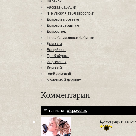
Валенок
Рассказ бабушки
"Не увижу я тебя взрослой"
Домовой в розетке
Домовой сердится
Домовенок
Просьба умершей бабушки
Домовой
Вещий сон
Прабабушка
Иеромонах
Домовой
Злой домовой
Маленький дедушка
Комментарии
#1 написал:
olqa.weles
Домовушу, и тапочк
0