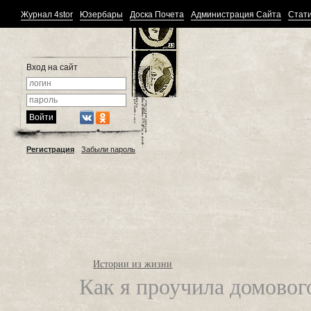
Журнал 4stor
Юзербары
Доска Почета
Администрация Сайта
Стати
Вход на сайт
Регистрация
Забыли пароль
Истории из жизни
Как я проучила домовог