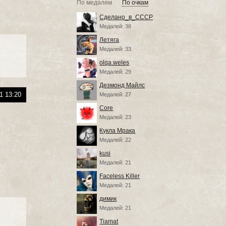
По медалям
По очкам
Сделано_в_СССР
Медалей: 38
Летяга
Медалей: 33
olqa.weles
Медалей: 29
Дезмонд Майлс
1 13:20
Медалей: 27
Core
Медалей: 23
Кукла Мрака
Медалей: 22
kusi
Медалей: 21
Faceless Killer
Медалей: 21
димик
Медалей: 21
Tiamat