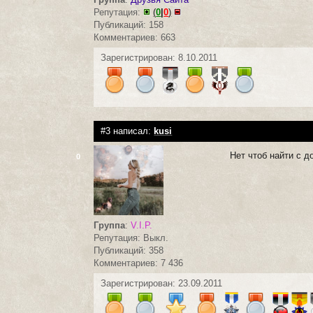
Репутация:
(
0
|
0
)
Публикаций: 158
Комментариев: 663
Зарегистрирован: 8.10.2011
#3 написал:
kusi
Нет чтоб найти с д
0
Группа
:
V.I.P.
Репутация: Выкл.
Публикаций: 358
Комментариев: 7 436
Зарегистрирован: 23.09.2011