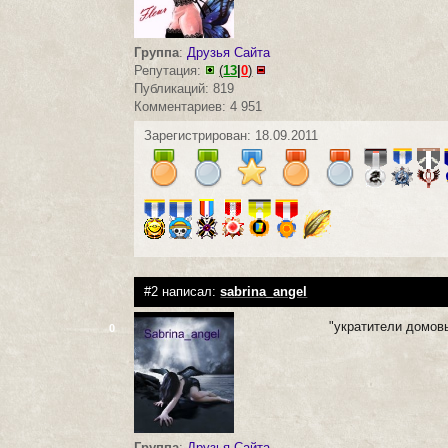
Группа
:
Друзья Сайта
Репутация:
(
13
|
0
)
Публикаций: 819
Комментариев: 4 951
Зарегистрирован: 18.09.2011
#2 написал:
sabrina_angel
"укратители домо
0
Группа
:
Друзья Сайта