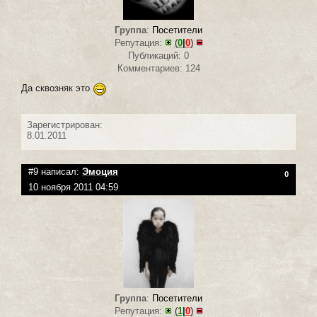
Группа
:
Посетители
Репутация:
(
0
|
0
)
Публикаций: 0
Комментариев: 124
Да сквозняк это
Зарегистрирован:
8.01.2011
#9 написал:
Эмоция
0
10 ноября 2011 04:59
Группа
:
Посетители
Репутация:
(
1
|
0
)