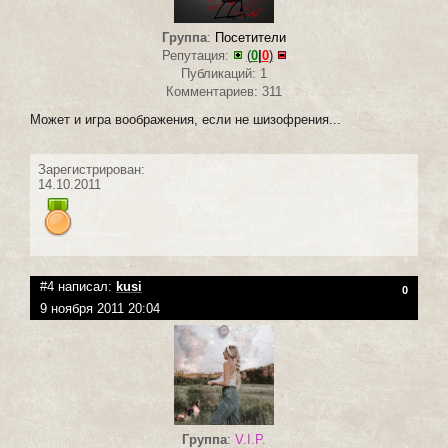
Группа
:
Посетители
Репутация:
(
0
|
0
)
Публикаций: 1
Комментариев: 311
Может и игра воображения, если не шизофрения...
Зарегистрирован:
14.10.2011
#4 написал:
kusi
0
9 ноября 2011 20:04
Группа
:
V.I.P.