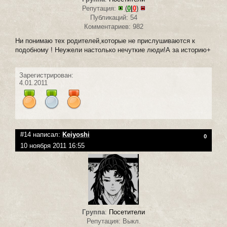
Репутация:
(
0
|
0
)
Публикаций: 54
Комментариев: 982
Ни понимаю тех родителей,которые не прислушиваются к
подобному ! Неужели настолько нечуткие люди!А за историю+
Зарегистрирован:
4.01.2011
#14 написал:
Keiyoshi
0
10 ноября 2011 16:55
Группа
:
Посетители
Репутация: Выкл.