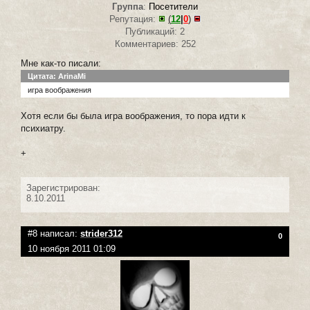
Группа
:
Посетители
Репутация:
(
12
|
0
)
Публикаций: 2
Комментариев: 252
Мне как-то писали:
Цитата: ArinaMi
игра воображения
Хотя если бы была игра воображения, то пора идти к
психиатру.
+
Зарегистрирован:
8.10.2011
#8 написал:
strider312
0
10 ноября 2011 01:09