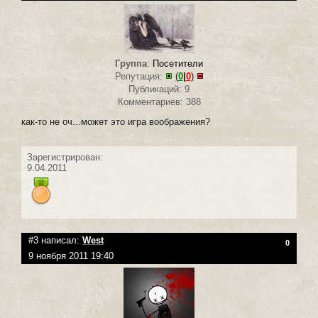
Группа
:
Посетители
Репутация:
(
0
|
0
)
Публикаций: 9
Комментариев: 388
как-то не оч...может это игра воображения?
Зарегистрирован:
9.04.2011
#3 написал:
West
0
9 ноября 2011 19:40