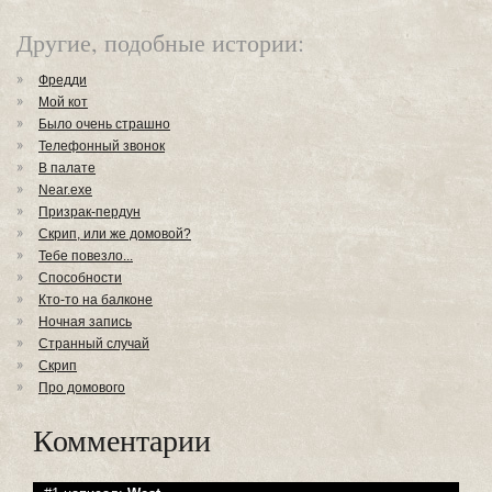
Другие, подобные истории:
Фредди
Мой кот
Было очень страшно
Телефонный звонок
В палате
Near.exe
Призрак-пердун
Скрип, или же домовой?
Тебе повезло...
Способности
Кто-то на балконе
Ночная запись
Странный случай
Скрип
Про домового
Комментарии