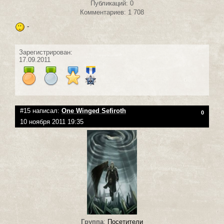
Публикаций: 0
Комментариев: 1 708
-
Зарегистрирован:
17.09.2011
#15 написал:
One Winged Sefiroth
0
10 ноября 2011 19:35
Группа
:
Посетители