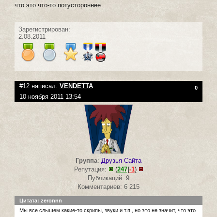
что это что-то потустороннее.
Зарегистрирован:
2.08.2011
#12 написал:
VENDETTA
0
10 ноября 2011 13:54
Группа
:
Друзья Сайта
Репутация:
(
247
|
-1
)
Публикаций: 9
Комментариев: 6 215
Цитата: zeronnn
Мы все слышем какие-то скрипы, звуки и т.п., но это не значит, что это