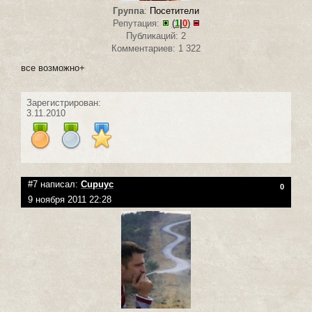
Группа
:
Посетители
Репутация:
(
1
|
0
)
Публикаций: 2
Комментариев: 1 322
все возможно+
Зарегистрирован:
3.11.2010
#7 написал:
Cupuyc
0
9 ноября 2011 22:28