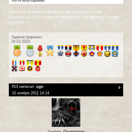
что-то потустороннее.
Согласна, возможно автор больно серьезно к этому
относиться, а Вы сходите и посмотрите в ту комнату, откуда
шуршит) +
Зарегистрирован:
29.03.2010
#13 написал:
ugo
0
10 ноября 2011 14:14
Группа
:
Посетители