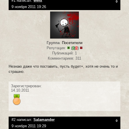
#1 написал:
West
0
9 ноября 2011 19:26
Группа
:
Посетители
Репутация:
(
0
|
0
)
Публикаций: 1
Комментариев: 311
Незнаю даже что поставить, пусть будет+, хотя не очень то и
страшно.
Зарегистрирован:
14.10.2011
#2 написал:
Salamander
0
9 ноября 2011 19:29