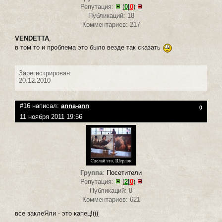
Репутация:
(
0
|
0
)
Публикаций: 18
Комментариев: 217
VENDETTA
,
в том то и проблема это было везде так сказать
Зарегистрирован:
20.12.2010
#16 написал:
anna-ann
0
11 ноября 2011 19:56
Группа
:
Посетители
Репутация:
(
2
|
0
)
Публикаций: 8
Комментариев: 621
все заклеЯли - это капец!(((