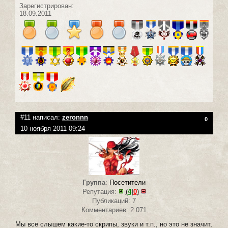
Зарегистрирован:
18.09.2011
#11 написал:
zeronnn
0
10 ноября 2011 09:24
Группа
:
Посетители
Репутация:
(
4
|
0
)
Публикаций: 7
Комментариев: 2 071
Мы все слышем какие-то скрипы, звуки и т.п., но это не значит,