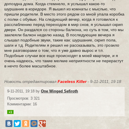
допоздна дома. Когда стемнело, я услышал какое-то
шуршание в коридоре. Я вышел из комнаты с мыслью, что
пришли родители. В место этого рядом со мной упала коробка
с полки с обувью. На следующий вечер, когда я готовился к
расслаблению перед переходом в мир снов, я услышал скрип
двери. Он раздался со стороны балкона, но суть в том, что мы
заклеяли балкон неделю назад. В последующие вечера я
слышал подобные звуки, такие как: шуршание, скрип пола,
шаги и т.д. Родителям я решил не рассказывать, это грозило
мне разговорами о том, что я уже давно вырос и т.п.
Подобные случаи все еще происходят в моей квартире, и я
очень надеюсь, что такие мелкие неприятности не перерастут
в нечто более масштабное.
Новость отредактировал
Faceless Killer
- 9-11-2011, 19:18
9-11-2011, 19:18 by
One Winged Sefiroth
Просмотров: 3 321
Комментарии: 16
+1