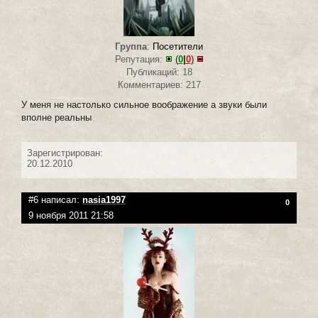
Группа
:
Посетители
Репутация:
(
0
|
0
)
Публикаций: 18
Комментариев: 217
У меня не настолько сильное воображение а звуки были
вполне реальны
Зарегистрирован:
20.12.2010
#6 написал:
nasia1997
0
9 ноября 2011 21:58