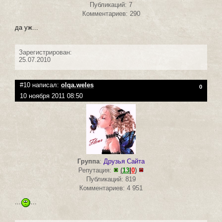
Публикаций: 7
Комментариев: 290
да уж...
Зарегистрирован:
25.07.2010
#10 написал:
olqa.weles
0
10 ноября 2011 08:50
Группа
:
Друзья Сайта
Репутация:
(
13
|
0
)
Публикаций: 819
Комментариев: 4 951
...
...