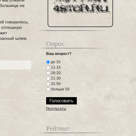
то мы отмыли
 больнице не
ей говорилось,
ю сплошную
ежит
красный шлем.
Опрос
Ваш возраст?
до 10
11-15
16-20
21-30
31-50
больше 50
Результаты
Рейтинг