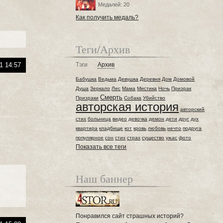
Медалей: 20
Как получить медаль?
Теги/Архив
1 14:57
Тэги
Архив
Бабушка
Ведьма
Девушка
Деревня
Дом
Домовой
Душа
Зеркало
Лес
Мама
Мистика
Ночь
Призрак
Смерть
Призраки
Собака
Убийство
авторская история
авторский
стих
больница
видео
девочка
демон
дети
друг
дух
квартира
кладбище
кот
кровь
любовь
нечто
подруга
популярное
сон
стих
страх
существо
ужас
фото
Показать все теги
Наш баннер
Понравился сайт страшных историй?