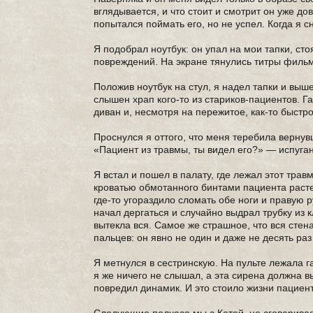
вглядывается, и что стоит и смотрит он уже до
попытался поймать его, но не успел. Когда я с
Я подобрал ноутбук: он упал на мои тапки, ст
повреждений. На экране тянулись титры филь
Положив ноутбук на стул, я надел тапки и выш
слышен храп кого-то из стариков-пациентов. Га
диван и, несмотря на пережитое, как-то быстро
Проснулся я оттого, что меня теребила вернув
«Пациент из травмы, ты видел его?» — испуга
Я встал и пошел в палату, где лежал этот трав
кроватью обмотанного бинтами пациента расте
где-то угораздило сломать обе ноги и правую р
начал дергаться и случайно выдрал трубку из к
вытекла вся. Самое же страшное, что вся сте
пальцев: он явно не один и даже не десять раз
Я метнулся в сестринскую. На пульте лежала г
я же ничего не слышал, а эта сирена должна в
повредил динамик. И это стоило жизни пациент