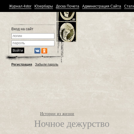
Журнал 4stor
Юзербары
Доска Почета
Администрация Сайта
Стати
Вход на сайт
Регистрация
Забыли пароль
Истории из жизни
Ночное дежурство