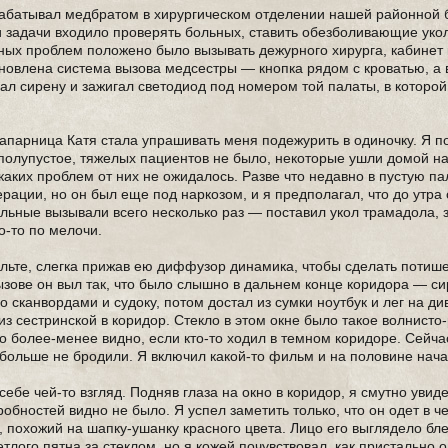
драбатывал медбратом в хирургическом отделении нашей районной
 задачи входило проверять больных, ставить обезболивающие уко
ных проблем положено было вызывать дежурного хирурга, кабинет 
новлена система вызова медсестры — кнопка рядом с кроватью, а 
чал сирену и зажигал светодиод под номером той палаты, в которо
напарница Катя стала упрашивать меня подежурить в одиночку. Я п
 полупустое, тяжелых пациентов не было, некоторые ушли домой н
каких проблем от них не ожидалось. Разве что недавно в пустую па
рации, но он был еще под наркозом, и я предполагал, что до утра 
ольные вызывали всего несколько раз — поставил укол трамадола, 
о-то по мелочи.
пульте, слегка прижав ею диффузор динамика, чтобы сделать потиш
вызове он выл так, что было слышно в дальнем конце коридора — с
о сканвордами и судоку, потом достал из сумки ноутбук и лег на ди
 из сестринской в коридор. Стекло в этом окне было такое волнист
ло более-менее видно, если кто-то ходил в темном коридоре. Сейч
 больше не бродили. Я включил какой-то фильм и на половине нача
ебе чей-то взгляд. Подняв глаза на окно в коридор, я смутно увид
обностей видно не было. Я успел заметить только, что он одет в ч
р, похожий на шапку-ушанку красного цвета. Лицо его выглядело б
тлого пятна за стеклом, но я кожей почувствовал, как пристально 