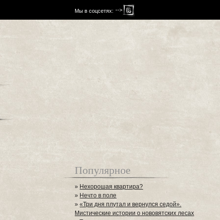
-->
Мы в соцсетях:
Популярное
»
Нехорошая квартира?
»
Нечто в поле
»
«Три дня плутал и вернулся седой».
Мистические истории о нововятских лесах