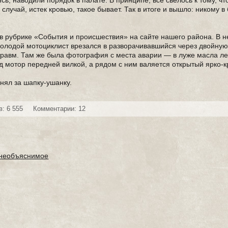
ь, наводили порядок в палате. В принципе, все свелось к тому, ч
случай, истек кровью, такое бывает. Так в итоге и вышло: никому в
 в рубрике «События и происшествия» на сайте нашего района. В н
олодой мотоциклист врезался в разворачивавшийся через двойну
травм. Там же была фотография с места аварии — в луже масла л
од мотор передней вилкой, а рядом с ним валяется открытый ярко-
инял за шапку-ушанку.
: 6 555
Комментарии: 12
необъяснимое