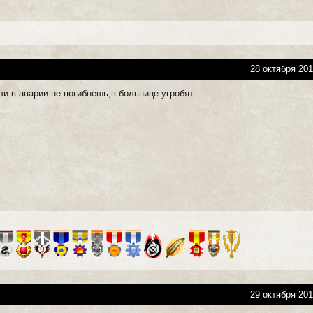
28 октября 201
и в аварии не погибнешь,в больнице угробят.
29 октября 201