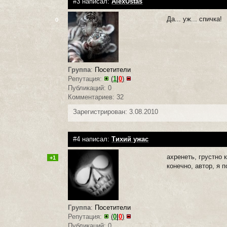
#3 написал:
AlexUstas
Да... уж... спичка!
0
Группа
:
Посетители
Репутация:
(
1
|
0
)
Публикаций: 0
Комментариев: 32
Зарегистрирован: 3.08.2010
#4 написал:
Тихий ужас
ахренеть, грустно 
+1
конечно, автор, я 
Группа
:
Посетители
Репутация:
(
0
|
0
)
Публикаций: 0