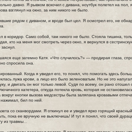
вольно давно. Я рывком вскочил с дивана, ноутбук полетел на пол,
нова взглянул на окно, за ним никого не было.
оявшие рядом с диваном, и вроде был цел. Я осмотрел его, не обна
ма.
ел в коридор. Само собой, там никого не было. Стояла тишина, тол
дая, кто на меня мог смотреть через окно, я вернулся в сестринску
 заснул.
шаяся еще затемно Катя. «Что случилось?» — продирая глаза, спр
нно спросила она.
мированный. Когда я увидел его, то понял, что помогать здесь боль
клась лужа крови, а лицо его было зеленоватым. Но не это напуга
уку, и двигать он мог только левой. Судя по всему, он рано отошел 
лючичного катетера, откуда потекла кровь, которая не остановилась
на вокруг кнопки вызова медсестры была заляпана кровавыми отпеч
 нажимал, бил по ней.
азета со сканвордами. Я откинул ее и увидел ярко горящий красны
ыть, пока ее вручную не выключишь! И тут я понял, что своей дурац
у из травмы...