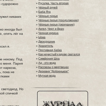
»
Русалка. Часть вторая
 я судорожно
»
Чёрный ручей
»
Баба Яга
»
Чёрные перья
ружил никаких
»
Чёрные перья (продолжение)
»
Чёрные перья (окончание)
»
Ангел, Черт и Врач
ько иногда был
»
Черная курица
ю, опять лёг на
»
Ырка
»
Двоедушник
»
Хранитель
осил я.
»
Противная бабка
»
Как нечистый к вдове сватался
»
Симфония Шоа
ше некому. Под
»
Ад - это вода
ло меня. Парня
»
Рассказы о мертвецах
от наркоза,
»
Деревня "Добренькое"
, пока не
»
Мутная вода
атками
й светодиод. Но
кой спичкой