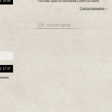
1 15:00
Поставь один из баннеров у себя на сайте.
Список баннеров
→
От спонсоров
1 17:37
звини,