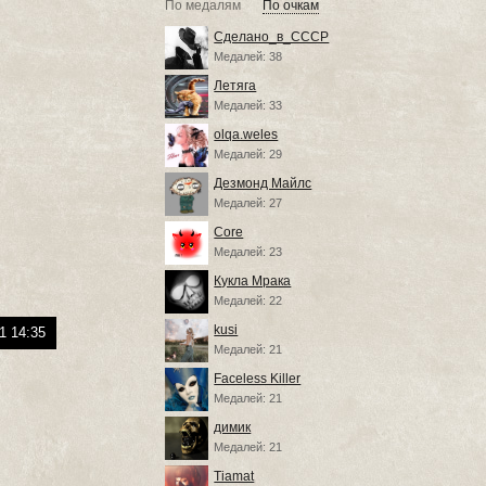
По медалям
По очкам
Сделано_в_СССР
Медалей: 38
Летяга
Медалей: 33
olqa.weles
Медалей: 29
Дезмонд Майлс
Медалей: 27
Core
Медалей: 23
Кукла Мрака
Медалей: 22
kusi
1 14:35
Медалей: 21
Faceless Killer
Медалей: 21
димик
Медалей: 21
Tiamat