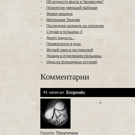
Об алчности врача и "возмездии"
Проклятие умершей бабушки
Живая машина
Маленькая Танечка
Последняя надежда на спасение
Случай в больнице 3
Дaрит рaдость...
Превратился в духа
Жуткий смех в сестринской
Правда в отделениях больницы
Одна из больничных историй
Комментарии
#1 написал:
Enigmatic
+
0
Группа
:
Посетители