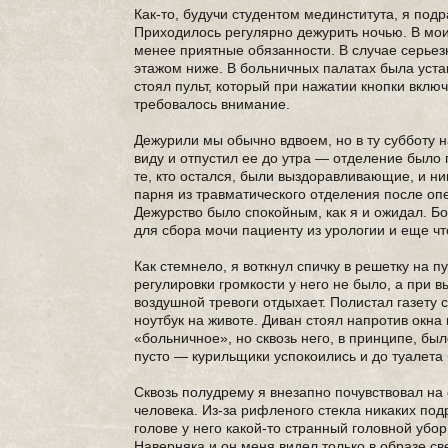
Как-то, будучи студентом мединститута, я по
Приходилось регулярно дежурить ночью. В мои
менее приятные обязанности. В случае серьез
этажом ниже. В больничных палатах была уста
стоял пульт, который при нажатии кнопки вклю
требовалось внимание.
Дежурили мы обычно вдвоем, но в ту субботу 
виду и отпустил ее до утра — отделение было
те, кто остался, были выздоравливающие, и ни
парня из травматического отделения после опе
Дежурство было спокойным, как я и ожидал. Б
для сбора мочи пациенту из урологии и еще чт
Как стемнело, я воткнул спичку в решетку на 
регулировки громкости у него не было, а при 
воздушной тревоги отдыхает. Полистал газету с
ноутбук на животе. Диван стоял напротив окна
«больничное», но сквозь него, в принципе, бы
пусто — курильщики успокоились и до туалета
Сквозь полудрему я внезапно почувствовал на с
человека. Из-за рифленого стекла никаких подр
голове у него какой-то странный головной убо
Наверняка и он меня видел только в образе све