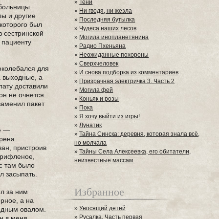
»
Тени
 больницы.
»
Ни гводя, ни жезла
лы и другие
»
Последняя бутылка
которого был
»
Чудеса наших лесов
в сестринской
»
Могила инопланетянина
й пациенту
»
Радио Пхеньяна
»
Неожиданные похороны
»
Сверхчеловек
околебался для
»
И снова подборка из комментариев
а выходные, а
»
Призрачная электричка 3. Часть 2
лату доставили
»
Могила фей
он не очнется.
»
Коньяк и розы
заменил пакет
»
Пока
»
Я хочу выйти из игры!
»
Лунатик
е —
»
Тайна Синска: деревня, которая знала всё,
ирена
но молчала
ван, пристроив
»
Тайны Села Алексеевка, его обитатели,
о-рифленое,
неизвестные массам.
ас там было
л засыпать.
Избранное
ел за ним
ерное, а на
»
Уносящий детей
ледным овалом.
»
Русалка. Часть первая
он в меня