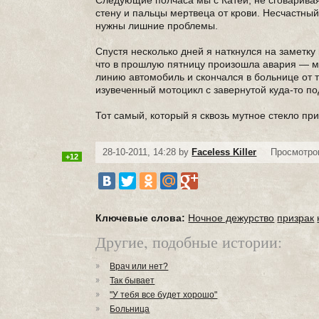
Следующие полчаса мы с Катей, не сговариваяс
стену и пальцы мертвеца от крови. Несчастный 
нужны лишние проблемы.
Спустя несколько дней я наткнулся на заметку
что в прошлую пятницу произошла авария — м
линию автомобиль и скончался в больнице от 
изувеченный мотоцикл с завернутой куда-то п
Тот самый, который я сквозь мутное стекло пр
28-10-2011, 14:28 by
Faceless Killer
Просмотров
+12
Ключевые слова:
Ночное дежурство
призрак
Другие, подобные истории:
Врач или нет?
Так бывает
"У тебя все будет хорошо"
Больница