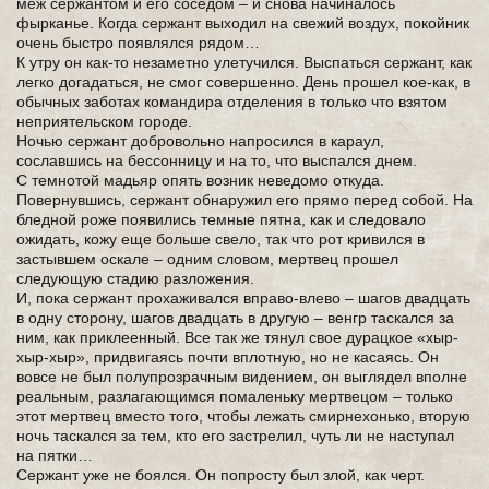
меж сержантом и его соседом – и снова начиналось
фырканье. Когда сержант выходил на свежий воздух, покойник
очень быстро появлялся рядом…
К утру он как-то незаметно улетучился. Выспаться сержант, как
легко догадаться, не смог совершенно. День прошел кое-как, в
обычных заботах командира отделения в только что взятом
неприятельском городе.
Ночью сержант добровольно напросился в караул,
сославшись на бессонницу и на то, что выспался днем.
С темнотой мадьяр опять возник неведомо откуда.
Повернувшись, сержант обнаружил его прямо перед собой. На
бледной роже появились темные пятна, как и следовало
ожидать, кожу еще больше свело, так что рот кривился в
застывшем оскале – одним словом, мертвец прошел
следующую стадию разложения.
И, пока сержант прохаживался вправо-влево – шагов двадцать
в одну сторону, шагов двадцать в другую – венгр таскался за
ним, как приклеенный. Все так же тянул свое дурацкое «хыр-
хыр-хыр», придвигаясь почти вплотную, но не касаясь. Он
вовсе не был полупрозрачным видением, он выглядел вполне
реальным, разлагающимся помаленьку мертвецом – только
этот мертвец вместо того, чтобы лежать смирнехонько, вторую
ночь таскался за тем, кто его застрелил, чуть ли не наступал
на пятки…
Сержант уже не боялся. Он попросту был злой, как черт.