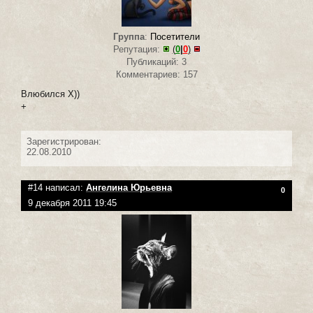
Группа
:
Посетители
Репутация:
(
0
|
0
)
Публикаций: 3
Комментариев: 157
Влюбился Х))
+
Зарегистрирован:
22.08.2010
#14 написал:
Ангелина Юрьевна
0
9 декабря 2011 19:45