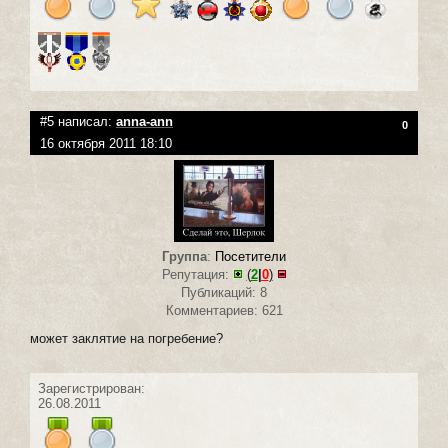
#5 написал:
anna-ann
0
16 октября 2011 18:10
Группа
:
Посетители
Репутация:
(
2
|
0
)
Публикаций: 8
Комментариев: 621
может заклятие на погребение?
Зарегистрирован:
26.08.2011