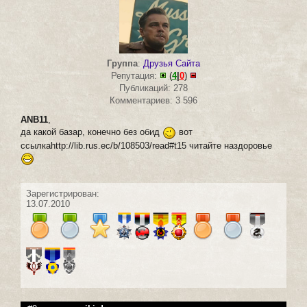
Группа
:
Друзья Сайта
Репутация:
(
4
|
0
)
Публикаций: 278
Комментариев: 3 596
ANB11
,
да какой базар, конечно без обид
вот
ссылкаhttp://lib.rus.ec/b/108503/read#t15 читайте наздоровье
Зарегистрирован:
13.07.2010