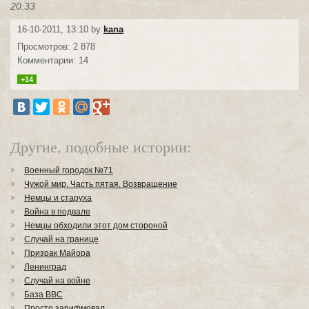
20:33
16-10-2011, 13:10 by
kana
Просмотров: 2 878
Комментарии: 14
+14
Другие, подобные истории:
Военный городок №71
Чужой мир. Часть пятая. Возвращение
Немцы и старуха
Война в подвале
Немцы обходили этот дом стороной
Случай на границе
Призрак Майора
Ленинград
Случай на войне
База BBC
Просто зарифмовал