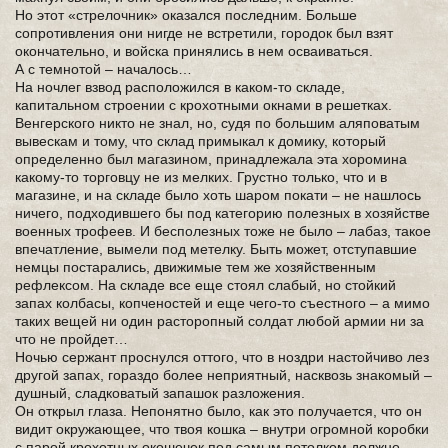
Но этот «стрелочник» оказался последним. Больше
сопротивления они нигде не встретили, городок был взят
окончательно, и войска принялись в нем осваиваться.
А с темнотой – началось…
На ночлег взвод расположился в каком-то складе,
капитальном строении с крохотными окнами в решетках.
Венгерского никто не знал, но, судя по большим аляповатым
вывескам и тому, что склад примыкал к домику, который
определенно был магазином, принадлежала эта хоромина
какому-то торговцу не из мелких. Грустно только, что и в
магазине, и на складе было хоть шаром покати – не нашлось
ничего, подходившего бы под категорию полезных в хозяйстве
военных трофеев. И бесполезных тоже не было – лабаз, такое
впечатление, вымели под метелку. Быть может, отступавшие
немцы постарались, движимые тем же хозяйственным
рефлексом. На складе все еще стоял слабый, но стойкий
запах колбасы, копченостей и еще чего-то съестного – а мимо
таких вещей ни один расторопный солдат любой армии ни за
что не пройдет…
Ночью сержант проснулся оттого, что в ноздри настойчиво лез
другой запах, гораздо более неприятный, насквозь знакомый –
душный, сладковатый запашок разложения.
Он открыл глаза. Непонятно было, как это получается, что он
видит окружающее, что твоя кошка – внутри огромной коробки
с парой крохотных окошечек под самым потолком должно