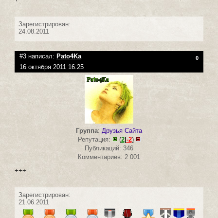
Зарегистрирован:
24.08.2011
#3 написал:
Pato4Ka
0
16 октября 2011 16:25
Группа
:
Друзья Сайта
Репутация:
(
2
|
-2
)
Публикаций: 346
Комментариев: 2 001
+++
Зарегистрирован:
21.06.2011