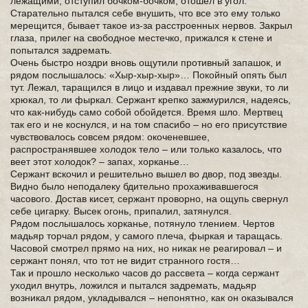
лежащими, отступил бочком-бочком, отошел в угол.
Старательно пытался себе внушить, что все это ему только
мерещится, бывает такое из-за расстроенных нервов. Закрыл
глаза, прилег на свободное местечко, прижался к стене и
попытался задремать.
Очень быстро ноздри вновь ощутили противный запашок, и
рядом послышалось: «Хыр-хыр-хыр»… Покойный опять был
тут. Лежал, таращился в лицо и издавал прежние звуки, то ли
хрюкал, то ли фыркал. Сержант крепко зажмурился, надеясь,
что как-нибудь само собой обойдется. Время шло. Мертвец
так его и не коснулся, и на том спасибо – но его присутствие
чувствовалось совсем рядом: окоченевшее,
распространявшее холодок тело – или только казалось, что
веет этот холодок? – запах, хорканье…
Сержант вскочил и решительно вышел во двор, под звезды.
Видно было неподалеку бдительно прохаживавшегося
часового. Достав кисет, сержант проворно, на ощупь свернул
себе цигарку. Высек огонь, припалил, затянулся.
Рядом послышалось хорканье, потянуло тлением. Чертов
мадьяр торчал рядом, у самого плеча, фыркая и таращась.
Часовой смотрел прямо на них, но никак не реагировал – и
сержант понял, что тот не видит странного гостя…
Так и прошло несколько часов до рассвета – когда сержант
уходил внутрь, ложился и пытался задремать, мадьяр
возникал рядом, укладывался – непонятно, как он оказывался