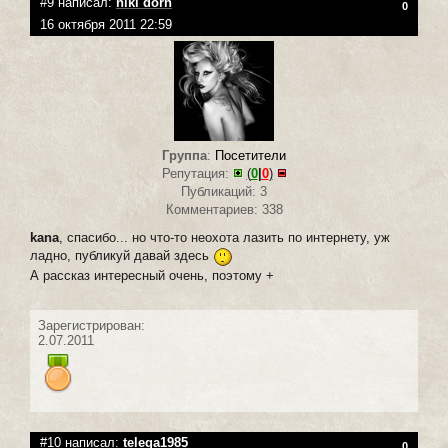
#9 написал:
niki dorn
0
16 октября 2011 22:59
Группа
:
Посетители
Репутация:
(
0
|
0
)
Публикаций: 3
Комментариев: 338
kana
, спасибо... но что-то неохота лазить по интернету, уж
ладно, публикуй давай здесь
А рассказ интересный очень, поэтому +
Зарегистрирован:
2.07.2011
#10 написал:
telega1985
0