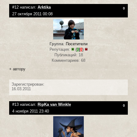
#12 написал:
Arktika
0
27 октября 2011 00:08
Группа
:
Посетители
Репутация:
(
0
|
0
)
Публикаций: 18
Комментариев: 68
+ автору
Зарегистрирован:
16.03.2011
#13 написал:
RipKa van Winkle
0
4 ноября 2011 23:40