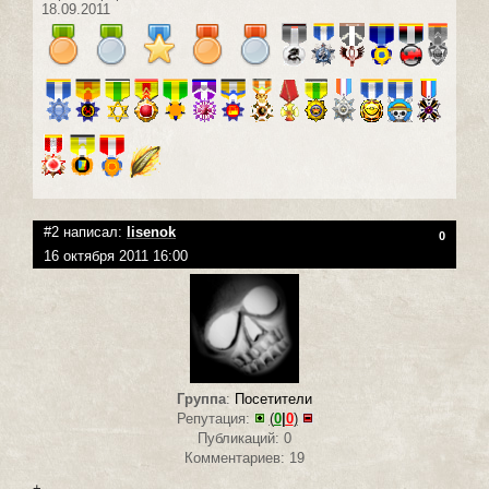
18.09.2011
#2 написал:
lisenok
0
16 октября 2011 16:00
Группа
:
Посетители
Репутация:
(
0
|
0
)
Публикаций: 0
Комментариев: 19
+