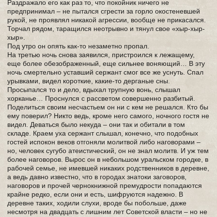
Раздражало его как раз то, что покойник ничего не
предпринимал – не пытался сгрести за горло окостеневшей
рукой, не проявлял никакой агрессии, вообще не прикасался.
Торчал рядом, таращился неотрывно и тянул свое «хыр-хыр-
хыр».
Под утро он опять как-то незаметно пропал.
На третью ночь снова заявился, пристроился к лежащему,
еще более обезображенный, еще сильнее воняющий… В эту
ночь смертельно уставший сержант смог все же уснуть. Спал
урывками, видел короткие, какие-то дерганые сны.
Просыпался то и дело, вдыхал трупную вонь, слышал
хорканье… Проснулся с рассветом совершенно разбитый.
Поделиться своим несчастьем он ни с кем не решался. Кто бы
ему поверил? Никто ведь, кроме него самого, ночного гостя не
видел. Деваться было некуда – они так и обитали в том
складе. Краем уха сержант слышал, конечно, что подобных
гостей испокон веков отгоняли молитвой либо наговорами –
но, человек сугубо атеистический, он не знал молитв. И уж тем
более наговоров. Вырос он в небольшом уральском городке, в
рабочей семье, не имевшей никаких родственников в деревне,
а ведь давно известно, что в городах знатоки заговоров,
наговоров и прочей чернокнижной премудрости попадаются
крайне редко, если они и есть, шифруются надежно. В
деревне таких, ходили слухи, вроде бы побольше, даже
несмотря на двадцать с лишним лет Советской власти – но не