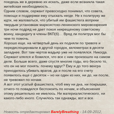
поедешь же в деревню их искать, даже если возникла такая
житейская необходимость…
Одним словом, сержант превосходно понимал, что совета,
помощи и поддержки ему отыскать негде. Не к политруку же
идти, не жаловаться, что убитый им фашистюга вопреки
твердым установкам марксистско-ленинского мировоззрения
три ночи подряд не дает покоя некрещеному советскому
воину, кандидату в члены ВКП(б)… Вряд ли политрук мог бы
чем-то помочь.
Хорошо еще, на четвертый день их подняли по тревоге и
передислоцировали в другой городок, километрах в десяти
западнее. Вот там чертов мадьяр уже не появлялся. Никогда.
Сержант клялся и божился, что все с ним произошло на самом
деле. Больше всего, даже спустя многие годы, его бесило то,
что он не мог понять: почему вдруг? Ему и до того венгра
приходилось убивать врагов, да и после на его счету
появилось еще с десяток – но ни один из них, ни до, ни после,
не тревожил по ночам.
А вот этот усатый фашистюга, чтоб ему ни дна, ни покрышки,
отчего-то повадился беспокоить по ночам, и объяснения
этому решительно не имелось. Ни материалистического, ни
какого-либо иного. Случилось так однажды, вот и все.
Новость отредактировал
BarelyBreathing
- 14-09-2012,