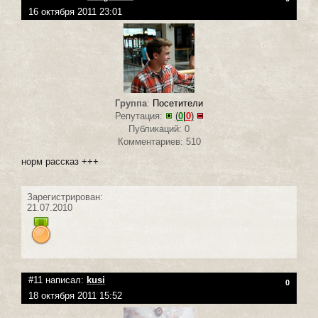
16 октября 2011 23:01
Группа
:
Посетители
Репутация:
(
0
|
0
)
Публикаций: 0
Комментариев: 510
норм рассказ +++
Зарегистрирован:
21.07.2010
#11 написал:
kusi
0
18 октября 2011 15:52