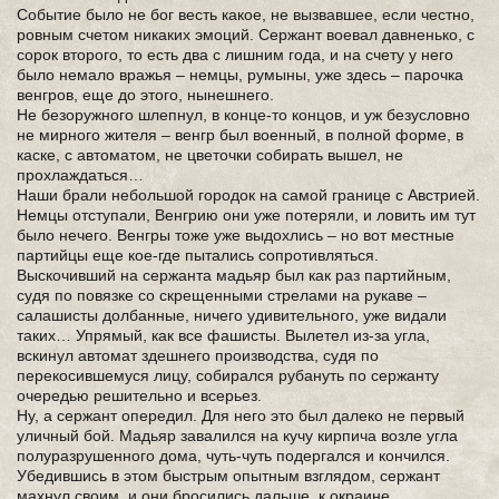
Событие было не бог весть какое, не вызвавшее, если честно,
ровным счетом никаких эмоций. Сержант воевал давненько, с
сорок второго, то есть два с лишним года, и на счету у него
было немало вражья – немцы, румыны, уже здесь – парочка
венгров, еще до этого, нынешнего.
Не безоружного шлепнул, в конце-то концов, и уж безусловно
не мирного жителя – венгр был военный, в полной форме, в
каске, с автоматом, не цветочки собирать вышел, не
прохлаждаться…
Наши брали небольшой городок на самой границе с Австрией.
Немцы отступали, Венгрию они уже потеряли, и ловить им тут
было нечего. Венгры тоже уже выдохлись – но вот местные
партийцы еще кое-где пытались сопротивляться.
Выскочивший на сержанта мадьяр был как раз партийным,
судя по повязке со скрещенными стрелами на рукаве –
салашисты долбанные, ничего удивительного, уже видали
таких… Упрямый, как все фашисты. Вылетел из-за угла,
вскинул автомат здешнего производства, судя по
перекосившемуся лицу, собирался рубануть по сержанту
очередью решительно и всерьез.
Ну, а сержант опередил. Для него это был далеко не первый
уличный бой. Мадьяр завалился на кучу кирпича возле угла
полуразрушенного дома, чуть-чуть подергался и кончился.
Убедившись в этом быстрым опытным взглядом, сержант
махнул своим, и они бросились дальше, к окраине.