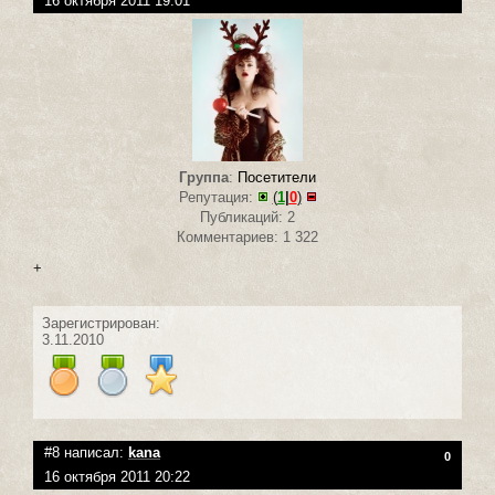
16 октября 2011 19:01
Группа
:
Посетители
Репутация:
(
1
|
0
)
Публикаций: 2
Комментариев: 1 322
+
Зарегистрирован:
3.11.2010
#8 написал:
kana
0
16 октября 2011 20:22