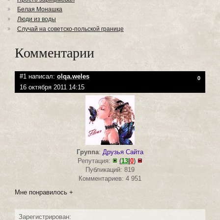
Белая Монашка
Люди из воды
Случай на советско-польской границе
Комментарии
#1 написал:
olqa.weles
0
16 октября 2011 14:15
Группа
:
Друзья Сайта
Репутация:
(
13
|
0
)
Публикаций: 819
Комментариев: 4 951
Мне понравилось +
Зарегистрирован: