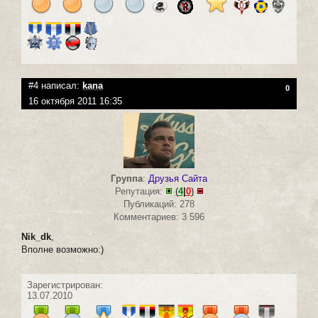
#4 написал:
kana
0
16 октября 2011 16:35
Группа
:
Друзья Сайта
Репутация:
(
4
|
0
)
Публикаций: 278
Комментариев: 3 596
Nik_dk
,
Вполне возможно:)
Зарегистрирован:
13.07.2010