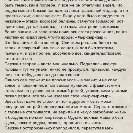
быть темно, как в погребе. И все же он отчетливо видел, что
рядом вместо Васьки Кондакова лежит давешний мадьяр, и не
просто лежит, а поглядывает. Лицо у него было определенно
неживое – этакой восковой белизны, стянутое гримасой, рот
приоткрыт, да так и застыл – но глаза смотрели, как живые.
Воняя знакомым запашком начинавшегося разложения, венгр
явственно издал звук, что-то вроде: «Хыр-хыр-хыр».
Это был никакой не кошмар. Слишком реально бил в нос
запах, и покрытый шинелью дощатый пол был жестким,
пыльным, и все прочее, абсолютно все, свидетельствовало,
что это не сон…
Сержант заорал – чисто машинально. Поднялись две-три
головы и тут же упали, никто не проснулся, привыкли, каждую
ночь кто-нибудь вот так да орал во сне…
Однако сам сержант не просыпался – а значит, и не спал
вовсе, и покойничек в том самом мундире, с фашистскими
стрелами на рукаве, со знакомой рожей, ухоженными усиками
лежал рядом, все так же издавая свое «хыр-хыр-хыр»…
Здесь был даже не страх, а что-то другое – быть может,
ощущение острой неправильности момента. Сержант в жизни
с таким не сталкивался, не верил ни в какую загробную жизнь
и бродящих ночами мертвецов. Однако дохлый мадьяр был
здесь, совсем рядом, лежал, таращился и хыркал…
Сержант осторожненько приподнялся, переступая меж