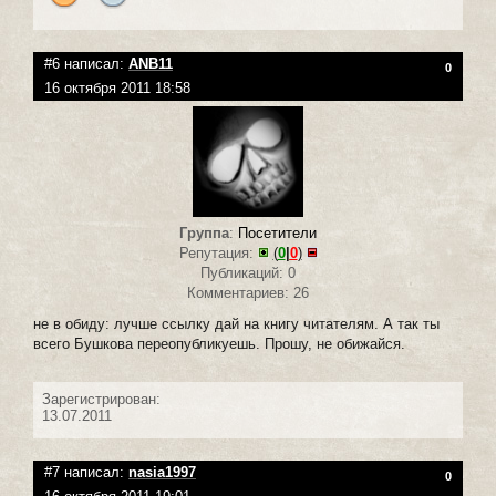
#6 написал:
ANB11
0
16 октября 2011 18:58
Группа
:
Посетители
Репутация:
(
0
|
0
)
Публикаций: 0
Комментариев: 26
не в обиду: лучше ссылку дай на книгу читателям. А так ты
всего Бушкова переопубликуешь. Прошу, не обижайся.
Зарегистрирован:
13.07.2011
#7 написал:
nasia1997
0