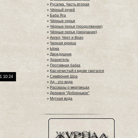
»
Русалка. Часть вторая
»
Чёрный ручей
»
Баба Яга
»
Чёрные перья
»
Чёрные перья (продолжение)
»
Чёрные перья (окончание)
»
Ангел, Черт и Врач
»
Черная курица
»
Ырка
»
Двоедушник
»
Хранитель
»
Противная бабка
»
Как нечистый к вдове сватался
1 10:24
»
Симфония Шоа
»
Ад - это вода
»
Рассказы о мертвецах
»
Деревня "Добренькое"
»
Мутная вода