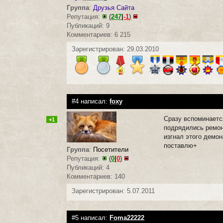
Группа
:
Друзья Сайта
Репутация:
(
247
|
-1
)
Публикаций: 9
Комментариев: 6 215
Зарегистрирован: 29.03.2010
#4 написал:
foxy
Сразу вспоминаетс
+1
подрядились ремон
изгнал этого демон
поставлю+
Группа
:
Посетители
Репутация:
(
0
|
0
)
Публикаций: 4
Комментариев: 140
Зарегистрирован: 5.07.2011
#5 написал:
Foma22222