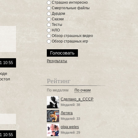
Страшно интересно
Смертельные файлы
Дурдом
Сказки
Тесты
НЛО
Обзор страшных видео
Обзор страшных игр
Результаты
1 10:55
роде
Рейтинг
постол
По медалям
По очкам
Сделано_в_СССР
Медалей: 38
Летяга
Медалей: 33
olqa.weles
Медалей: 29
1 10:55