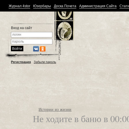
Журнал 4stor
Юзербары
Доска Почета
Администрация Сайта
Стати
Вход на сайт
Регистрация
Забыли пароль
Истории из жизни
Не ходите в баню в 00:0