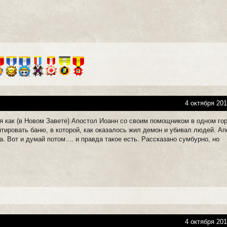
4 октября 201
я как (в Новом Завете) Апостол Иоанн со своим помощником в одном го
тировать баню, в которой, как оказалось жил демон и убивал людей. А
а. Вот и думай потом.... и правда такое есть. Рассказано сумбурно, но
4 октября 201