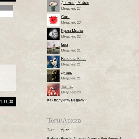
Дезмонд Майлс
Медалей: 27
Core
Медалей: 23
Кукла Мрака
Медалей: 22
kusi
Медалей: 21
Faceless Killer
Медалей: 21
димик
Медалей: 21
Tiamat
Медалей: 20
Как получить медаль?
1 11:00
лся в
Теги/Архив
Тэги
Архив
Бабушка
Ведьма
Девушка
Деревня
Дом
Домовой