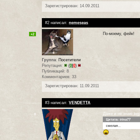
Зарегистрирован: 14.09.2011
#2 написал:
nemeseas
По-моему, фейк!
+2
Группа
:
Посетители
Репутация:
(
0
|
0
)
Публикаций: 8
Комментариев: 33
Зарегистрирован: 11.09.2011
#3 написал:
VENDETTA
Даже и не знаю вер
0
Цитата: irina77
смелая...