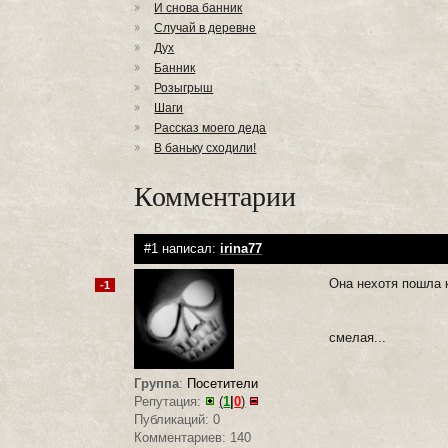
И снова банник
Случай в деревне
Дух
Банник
Розыгрыш
Шаги
Рассказ моего деда
В баньку сходили!
Комментарии
#1 написал:
irina77
Она нехотя пошла 
-1
смелая...
Группа
:
Посетители
Репутация:
(
1
|
0
)
Публикаций: 0
Комментариев: 140