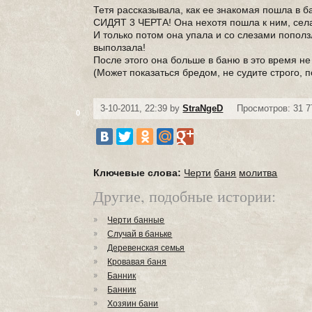
Тетя рассказывала, как ее знакомая пошла в ба
СИДЯТ 3 ЧЕРТА! Она нехотя пошла к ним, села
И только потом она упала и со слезами пополз
выползала!
После этого она больше в баню в это время не 
(Может показаться бредом, не судите строго, п
3-10-2011, 22:39 by
StraNgeD
Просмотров: 31 7
0
Ключевые слова:
Черти
баня
молитва
Другие, подобные истории:
Черти банные
Случай в баньке
Деревенская семья
Кровавая баня
Банник
Банник
Хозяин бани