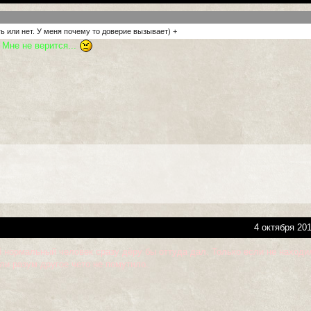
ть или нет. У меня почему то доверие вызывает) +
.. Мне не верится...
4 октября 201
 нормальный человек сразу дёру бы оттуда дал. Только если не находи
ли разум другое чето не помутило.