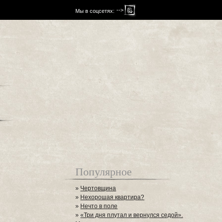
-->
Мы в соцсетях:
Популярное
»
Чертовщина
»
Нехорошая квартира?
»
Нечто в поле
»
«Три дня плутал и вернулся седой».