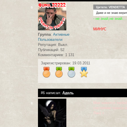
Цитата: VENDETTA
0
Даже и не знаю вери
- не знай,не знай..
МИНУС
Группа
:
Активные
Пользователи
Репутация: Выкл.
Публикаций: 52
Комментариев: 1 131
Зарегистрирован: 19.03.2011
#6 написал:
Адель
Мне кажется любой
0
состоянии транса и
Лан) +