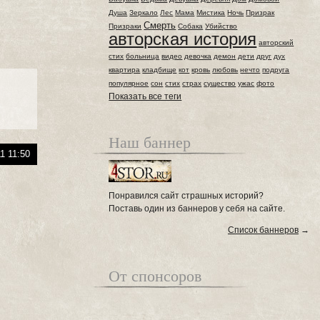
Душа
Зеркало
Лес
Мама
Мистика
Ночь
Призрак
Смерть
Призраки
Собака
Убийство
авторская история
авторский
стих
больница
видео
девочка
демон
дети
друг
дух
квартира
кладбище
кот
кровь
любовь
нечто
подруга
популярное
сон
стих
страх
существо
ужас
фото
Показать все теги
Наш баннер
1 11:50
Понравился сайт страшных историй?
Поставь один из баннеров у себя на сайте.
Список баннеров
→
От спонсоров