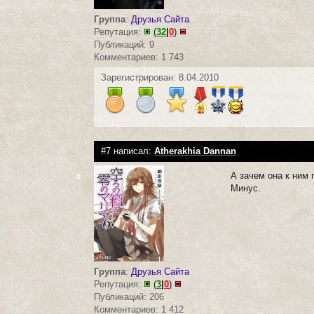
Группа
:
Друзья Сайта
Репутация:
(
32
|
0
)
Публикаций: 9
Комментариев: 1 743
Зарегистрирован: 8.04.2010
#7 написал:
Atherakhia Dannan
А зачем она к ним 
0
Минус.
Группа
:
Друзья Сайта
Репутация:
(
3
|
0
)
Публикаций: 206
Комментариев: 1 412