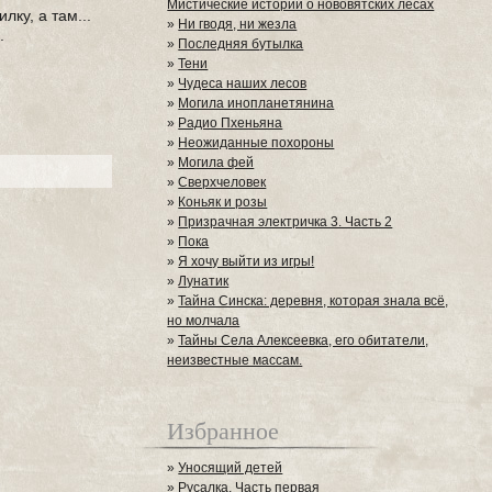
Мистические истории о нововятских лесах
лку, а там...
»
Ни гводя, ни жезла
.
»
Последняя бутылка
»
Тени
»
Чудеса наших лесов
»
Могила инопланетянина
»
Радио Пхеньяна
»
Неожиданные похороны
»
Могила фей
»
Сверхчеловек
»
Коньяк и розы
»
Призрачная электричка 3. Часть 2
»
Пока
»
Я хочу выйти из игры!
»
Лунатик
»
Тайна Синска: деревня, которая знала всё,
но молчала
»
Тайны Села Алексеевка, его обитатели,
неизвестные массам.
Избранное
»
Уносящий детей
»
Русалка. Часть первая