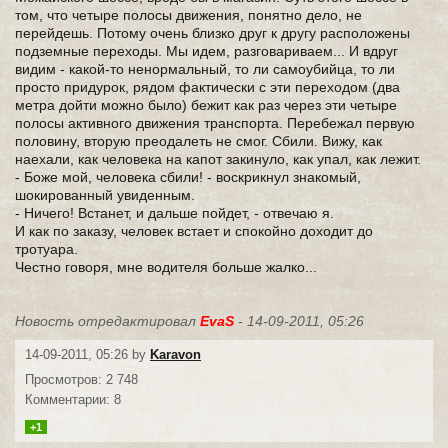
том, что четыре полосы движения, понятно дело, не
перейдешь. Потому очень близко друг к другу расположены
подземные переходы. Мы идем, разговариваем... И вдруг
видим - какой-то ненормальный, то ли самоубийца, то ли
просто придурок, рядом фактически с эти переходом (два
метра дойти можно было) бежит как раз через эти четыре
полосы активного движения транспорта. Перебежал первую
половину, вторую преодалеть не смог. Сбили. Вижу, как
наехали, как человека на капот закинуло, как упал, как лежит.
- Боже мой, человека сбили! - воскрикнул знакомый,
шокированный увиденным.
- Ничего! Встанет, и дальше пойдет, - отвечаю я.
И как по заказу, человек встает и спокойно доходит до
тротуара.
Честно говоря, мне водителя больше жалко...
Новость отредактировал
EvaS
- 14-09-2011, 05:26
14-09-2011, 05:26 by
Karavon
Просмотров: 2 748
Комментарии: 8
+1