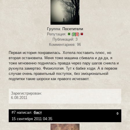
Группа
:
Посетители
Репутация:
(
0
|
0
)
Публикаций: 3
Комментариев: 96
Первая история понравилась. Хотела поставить плюс, но
вторая остановила. Меня тоже машина сбивала и да да, я
тоже мгновенно поднялась правда через пару шагов сникла и
рухнула замертво. Физиология. Тут к бабке ходи. А в первом
случае очень правильный поступок, без эмоциональной
подпитки такие шорохи как правого исчезают.
Зарегистрирован:
6.08.2011
#7 написал:
баст
0
15 сентября 2011 04:35