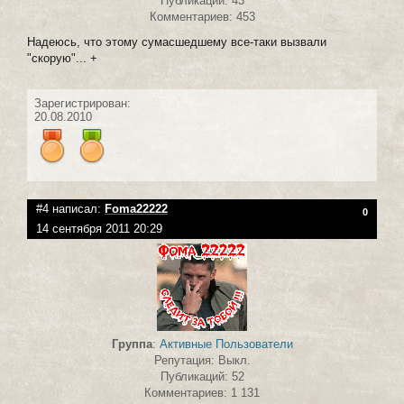
Публикаций: 43
Комментариев: 453
Надеюсь, что этому сумасшедшему все-таки вызвали
"скорую"... +
Зарегистрирован:
20.08.2010
#4 написал:
Foma22222
0
14 сентября 2011 20:29
Группа
:
Активные Пользователи
Репутация: Выкл.
Публикаций: 52
Комментариев: 1 131