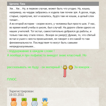
Цитата: Tata
Хм... Хм... Ну, в первом случае, может быть что угодно. Ну, кошка,
например, на чердак забрались и ходила там почем зря. А доски, поди,
старые, скрипучие, вот и казалось, будто там не кошак, а целый слон
топает...
А во второй истории - скорее всего, у человека был просто шок. У нас,
во время моей учебы в школе, был случай. На дороге сбили одного из
наших учителей. Тот встал, самостоятельно добрался до работы, и
только там ему стало плохо.. Вскоре он умер((( Думаю, то, что сбитый
встал и ушел с места происшесвия, не говорит о его какой-то там
феноменальности. Последствия-то могут быть самыми
непредсказуемыми...
- поддерживаю в каждом слове !
А вообще,я про пофигиста анекдот знаю классный. Но
рассказывать не буду - он матерный !
За юморок -
ПЛЮС.
Зарегистрирован:
19.03.2011