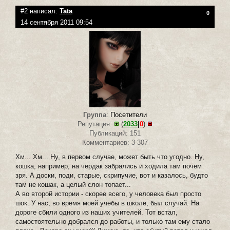
#2 написал:
Tata
0
14 сентября 2011 09:54
Группа
:
Посетители
Репутация:
(
2033
|
0
)
Публикаций: 151
Комментариев: 3 307
Хм... Хм... Ну, в первом случае, может быть что угодно. Ну,
кошка, например, на чердак забрались и ходила там почем
зря. А доски, поди, старые, скрипучие, вот и казалось, будто
там не кошак, а целый слон топает...
А во второй истории - скорее всего, у человека был просто
шок. У нас, во время моей учебы в школе, был случай. На
дороге сбили одного из наших учителей. Тот встал,
самостоятельно добрался до работы, и только там ему стало