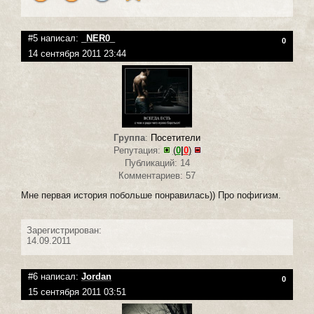
#5 написал:
_NER0_
0
14 сентября 2011 23:44
Группа
:
Посетители
Репутация:
(
0
|
0
)
Публикаций: 14
Комментариев: 57
Мне первая история побольше понравилась)) Про пофигизм.
Зарегистрирован:
14.09.2011
#6 написал:
Jordan
0
15 сентября 2011 03:51