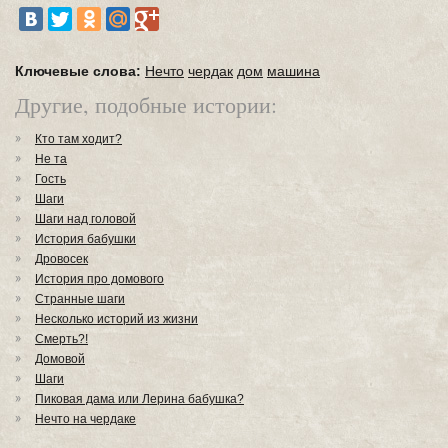
Ключевые слова:
Нечто
чердак
дом
машина
Другие, подобные истории:
Кто там ходит?
Не та
Гость
Шаги
Шаги над головой
История бабушки
Дровосек
История про домового
Странные шаги
Несколько историй из жизни
Смерть?!
Домовой
Шаги
Пиковая дама или Лерина бабушка?
Нечто на чердаке