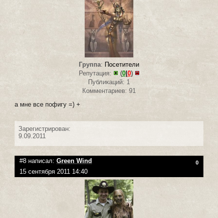
Группа
:
Посетители
Репутация:
(
0
|
0
)
Публикаций: 1
Комментариев: 91
а мне все пофигу =) +
Зарегистрирован:
9.09.2011
#8 написал:
Green Wind
0
15 сентября 2011 14:40