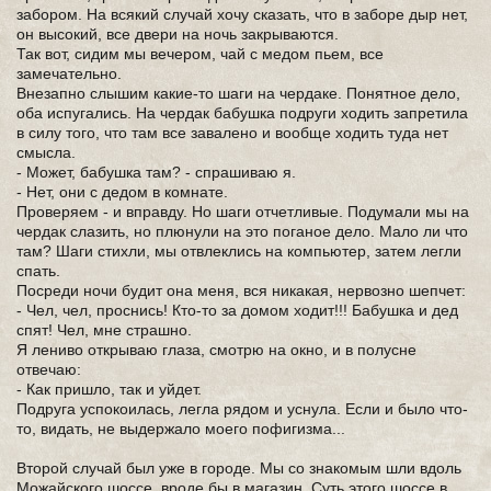
забором. На всякий случай хочу сказать, что в заборе дыр нет,
он высокий, все двери на ночь закрываются.
Так вот, сидим мы вечером, чай с медом пьем, все
замечательно.
Внезапно слышим какие-то шаги на чердаке. Понятное дело,
оба испугались. На чердак бабушка подруги ходить запретила
в силу того, что там все завалено и вообще ходить туда нет
смысла.
- Может, бабушка там? - спрашиваю я.
- Нет, они с дедом в комнате.
Проверяем - и вправду. Но шаги отчетливые. Подумали мы на
чердак слазить, но плюнули на это поганое дело. Мало ли что
там? Шаги стихли, мы отвлеклись на компьютер, затем легли
спать.
Посреди ночи будит она меня, вся никакая, нервозно шепчет:
- Чел, чел, проснись! Кто-то за домом ходит!!! Бабушка и дед
спят! Чел, мне страшно.
Я лениво открываю глаза, смотрю на окно, и в полусне
отвечаю:
- Как пришло, так и уйдет.
Подруга успокоилась, легла рядом и уснула. Если и было что-
то, видать, не выдержало моего пофигизма...
Второй случай был уже в городе. Мы со знакомым шли вдоль
Можайского шоссе, вроде бы в магазин. Суть этого шоссе в