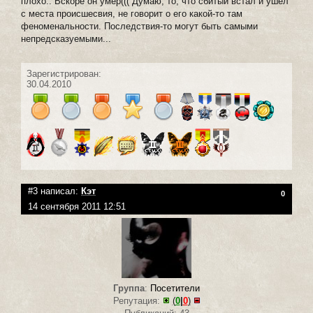
плохо.. Вскоре он умер((( Думаю, то, что сбитый встал и ушел
с места происшесвия, не говорит о его какой-то там
феноменальности. Последствия-то могут быть самыми
непредсказуемыми...
Зарегистрирован:
30.04.2010
#3 написал:
Кэт
0
14 сентября 2011 12:51
Группа
:
Посетители
Репутация:
(
0
|
0
)