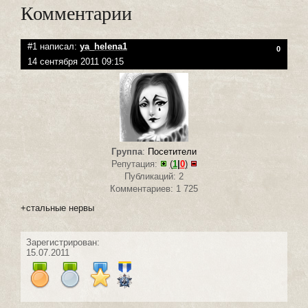
Комментарии
#1 написал:
ya_helena1
0
14 сентября 2011 09:15
Группа
:
Посетители
Репутация:
(
1
|
0
)
Публикаций: 2
Комментариев: 1 725
+стальные нервы
Зарегистрирован:
15.07.2011