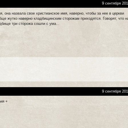
9 сентября 201
, она назвала свое христианское имя, наверно, чтобы за нее в церкви
бще жутко наверно кладбищинским сторожам приходятся. Говорят, что н
дбище три сторожа сошли с ума...
9 сентября 201
рия +