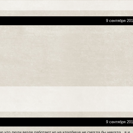
9 сентября 201
9 сентября 201
аю,что люди везде работают,но на кладбище не смогла бы никогда...я и