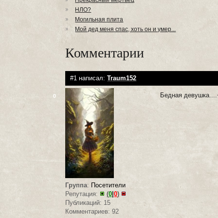
Прекрасный мертвец
НЛО?
Могильная плита
Мой дед меня спас, хоть он и умер...
Комментарии
#1 написал:
Traum152
Бедная девушка....
0
Группа
:
Посетители
Репутация:
(
0
|
0
)
Публикаций: 15
Комментариев: 92