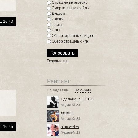
Страшно интересно
Смертельные файлы
Дурдом
Сказки
1 16:40
Тесты
НЛО
Обзор страшных видео
Обзор страшных игр
Результаты
Рейтинг
По медалям
По очкам
Сделано_в_СССР
Медалей: 38
Летяга
Медалей: 33
1 16:45
olqa.weles
Медалей: 29