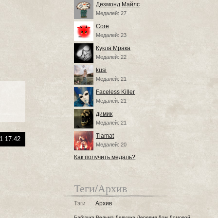
Дезмонд Майлс
Медалей: 27
Core
Медалей: 23
Кукла Мрака
Медалей: 22
kusi
Медалей: 21
Faceless Killer
Медалей: 21
димик
Медалей: 21
Tiamat
1 17:42
Медалей: 20
Как получить медаль?
Теги/Архив
Тэги
Архив
Бабушка
Ведьма
Девушка
Деревня
Дом
Домовой