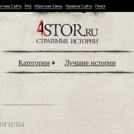
стика Сайта
FAQ
Обратная Связь
Правила Сайта
Поиск
Категории
Лучшие истории
могилы