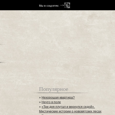
-->
Мы в соцсетях:
Популярное
»
Нехорошая квартира?
»
Нечто в поле
»
«Три дня плутал и вернулся седой».
Мистические истории о нововятских лесах