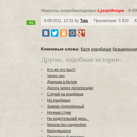
Новость отредактировал
Lycanthrope
- 9-09
9-09-2011, 12:31 by
Tata
Просмотров: 5 810
К
+51
Ключевые слова:
Катя
кладбище
безымянная
Другие, подобные истории:
Кто же это был?
Через лес
Девушка в белом
Дорога через лесопосадку
Случай на кладбище
На кладбище
Заживо погребённый
Ночные стуки
На родительский день...
Могила без надгробия
Вернувшаяся