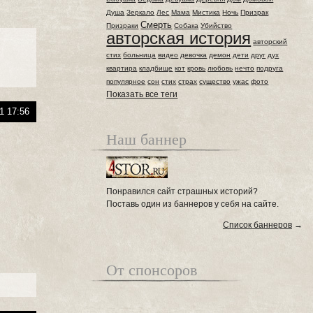
Душа
Зеркало
Лес
Мама
Мистика
Ночь
Призрак
Смерть
Призраки
Собака
Убийство
авторская история
авторский
стих
больница
видео
девочка
демон
дети
друг
дух
квартира
кладбище
кот
кровь
любовь
нечто
подруга
популярное
сон
стих
страх
существо
ужас
фото
Показать все теги
1 17:56
Наш баннер
Понравился сайт страшных историй?
Поставь один из баннеров у себя на сайте.
Список баннеров
→
От спонсоров