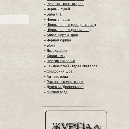
»
Русалка. Часть вторая
»
Чёрный ручей
»
Баба Яга
»
Чёрные перья
»
Чёрные перья (продолжение)
»
Чёрные перья (окончание)
»
Ангел, Черт и Врач
»
Черная курица
»
Ырка
»
Двоедушник
»
Хранитель
»
Противная бабка
»
Как нечистый к вдове сватался
»
Симфония Шоа
»
Ад - это вода
»
Рассказы о мертвецах
»
Деревня "Добренькое"
»
Мутная вода