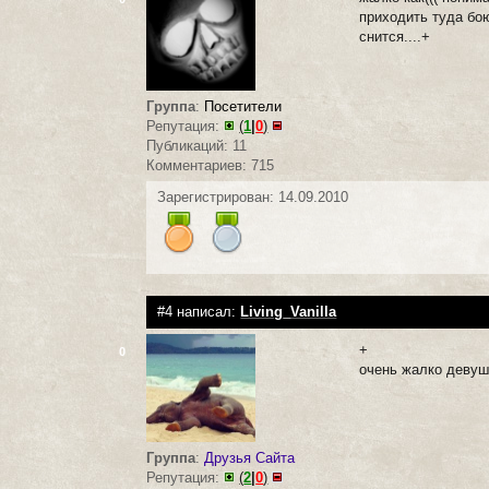
приходить туда бо
снится....+
Группа
:
Посетители
Репутация:
(
1
|
0
)
Публикаций: 11
Комментариев: 715
Зарегистрирован: 14.09.2010
#4 написал:
Living_Vanilla
+
0
очень жалко девуш
Группа
:
Друзья Сайта
Репутация:
(
2
|
0
)