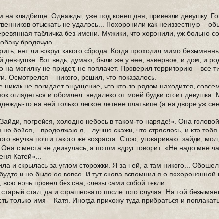
ем на кладбище. Однажды, уже под конец дня, привезли девушку. Г
ственников отыскать не удалось... Похоронили как неизвестную – об
деревянная табличка без имени. Мужики, что хоронили, уж больно с
собаку бродячую...
рить, нет ли вокруг какого сброда. Когда проходил мимо безымянн
 девчушке. Вот ведь, думаю, были же у нее, наверное, и дом, и ро
то на могилку не придет, не поплачет. Проверил территорию – все т
и. Осмотрелся – никого, решил, что показалось.
е никак не покидает ощущение, что кто-то рядом находится, совсем
зок оглядеться и обомлел: недалеко от моей будки стоит девушка.
одежды-то на ней только легкое летнее платьице (а на дворе уж се
– Зайди, погрейся, холодно небось в таком-то наряде!». Она головой
 не бойся, - продолжаю я, - лучше скажи, что стряслось, и кто теб
го внучка почти такого же возраста. Стою, уговариваю: зайди, мол,
. Она с места не двинулась, а потом вдруг говорит: «Не надо мне ча
еня Катей»...
ла и скрылась за углом сторожки. Я за ней, а там никого... Обошел
 будто и не было ее вовсе. И тут снова вспомнил я о похороненной
 всю ночь провел без сна, слезы сами собой текли...
старый стал, да и страшновато после того случая. На той безымя
ть только имя – Катя. Иногда прихожу туда прибраться и поплакат