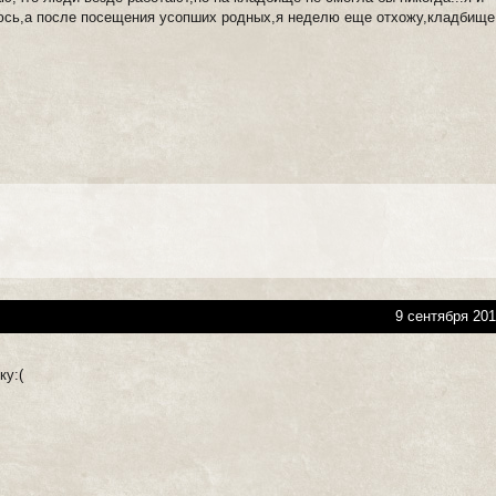
юсь,а после посещения усопших родных,я неделю еще отхожу,кладбище
9 сентября 201
ку:(