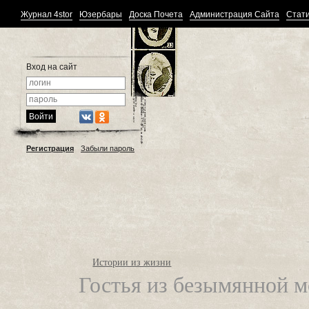
Журнал 4stor
Юзербары
Доска Почета
Администрация Сайта
Стати
Вход на сайт
Регистрация
Забыли пароль
Истории из жизни
Гостья из безымянной 