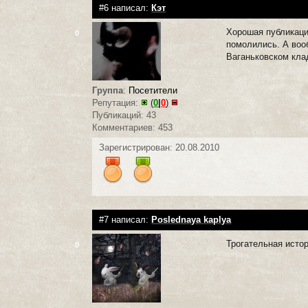
#6 написал:
Кэт
Хорошая публикация
0
помолились. А воо
Ваганьковском кла
Группа
:
Посетители
Репутация:
(
0
|
0
)
Публикаций: 43
Комментариев: 453
Зарегистрирован: 20.08.2010
#7 написал:
Poslednaya kaplya
Трогательная исто
0