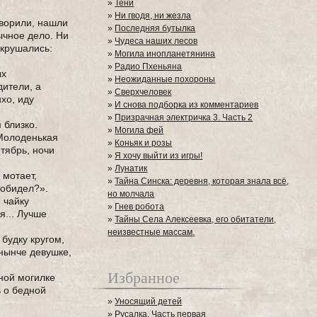
»
Тени
»
Ни гводя, ни жезла
оворили, нашли
»
Последняя бутылка
ычное дело. Ни
»
Чудеса наших лесов
окрушались:
»
Могила инопланетянина
»
Радио Пхеньяна
ых
»
Неожиданные похороны
дители, а
»
Сверхчеловек
ихо, иду
»
И снова подборка из комментариев
»
Призрачная электричка 3. Часть 2
 близко.
»
Могила фей
 Молоденькая
»
Коньяк и розы
нтябрь, ночи
»
Я хочу выйти из игры!
»
Лунатик
 мотает,
»
Тайна Синска: деревня, которая знала всё,
я обидел?».
но молчала
 чайку
»
Гнев робота
я... Лучше
»
Тайны Села Алексеевка, его обитатели,
неизвестные массам.
 будку кругом,
 нынче девушке,
Избранное
нной могилке
ь о бедной
»
Уносящий детей
»
Русалка. Часть первая