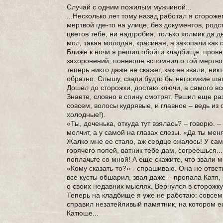
Случай с одним пожилым мужчиной...
...Несколько лет тому назад работал я сторож
мертвой где-то на улице, без документов, род
цветов тебе, ни надгробия, только холмик да 
мол, такая молодая, красивая, а закопали как 
Ближе к ночи я решил обойти кладбище: прове
захоронений, поневоле вспомнил о той мертвой
теперь никто даже не скажет, как ее звали, ник
обратно. Слышу, сзади будто бы негромкие шаг
Дошел до сторожки, достаю ключи, а самого вс
Знаете, словно в спину смотрят. Решил еще ра
совсем, волосы кудрявые, и главное – ведь из 
холодные!).
«Ты, доченька, откуда тут взялась? – говорю. 
молчит, а у самой на глазах слезы. «Да ты меня
Жалко мне ее стало, аж сердце сжалось! У само
горячего попей, ватник тебе дам, согреешься..
поплачьте со мной! А еще скажите, что звали м
«Кому сказать-то?» - спрашиваю. Она не ответи
все кусты обшарил, звал даже – пропала Катя,
о своих недавних мыслях. Вернулся в сторожку,
Теперь на кладбище я уже не работаю: совсем 
справил незатейливый памятник, на котором ес
Катюше...