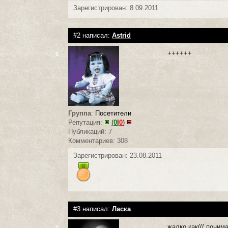
Зарегистрирован: 8.09.2011
#2 написал:
Astrid
++++++
0
Группа
:
Посетители
Репутация:
(
0
|
0
)
Публикаций: 7
Комментариев: 308
Зарегистрирован: 23.08.2011
#3 написал:
Ласка
жалко как((( поним
0