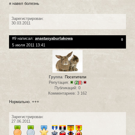
я навел болезнь
Зарегистрирован:
30.03.2011
#9 написал:
anastasyaburlakowa
0
5 июля 2011 13:41
Группа
:
Посетители
Репутация:
(
2
|
0
)
Публикаций: 0
Комментариев: 3 162
Нормально. +++
Зарегистрирован:
27.06.2011