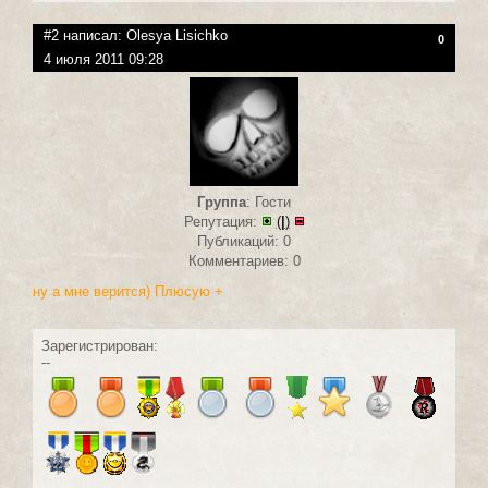
#2 написал:
Olesya Lisichko
0
4 июля 2011 09:28
Группа
: Гости
Репутация:
(
|
)
Публикаций: 0
Комментариев: 0
ну а мне верится) Плюсую +
Зарегистрирован:
--