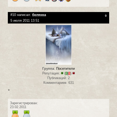
#10 написал:
белянка
0
5 июля 2011 13:51
Группа
:
Посетители
Репутация:
(
0
|
0
)
Публикаций: 2
Комментариев: 631
+
Зарегистрирован:
23.02.2011