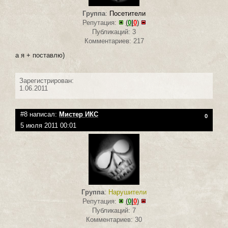
Группа
:
Посетители
Репутация:
(
0
|
0
)
Публикаций: 3
Комментариев: 217
а я + поставлю)
Зарегистрирован:
1.06.2011
#8 написал:
Мистер ИКС
0
5 июля 2011 00:01
Группа
:
Нарушители
Репутация:
(
0
|
0
)
Публикаций: 7
Комментариев: 30