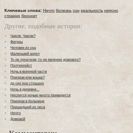
Ключевые слова:
Нечто
болезнь
сон
реальность
неясно
странно
бронхит
Другие, подобные истории:
Чарли, Чарли?
Фигуры
Человек из сна
Маленький ангел
То ли лунатизм, то ли явления домового?
Полтергейст
Ночь в военной части
Призрак или кошка?
до сих пор страшно
Ночь в деревне...
Неспится ночью чегото привидится
Призрак в больнице
Пришедший из леса
Нечто
Домовой