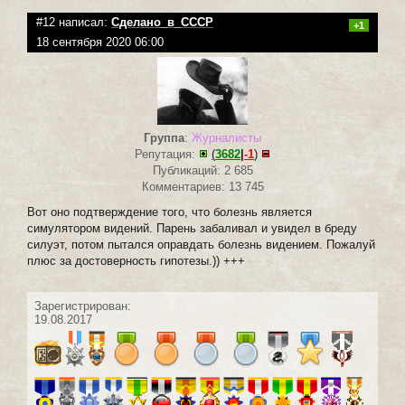
#12 написал:
Сделано_в_СССР
+1
18 сентября 2020 06:00
Группа
:
Журналисты
Репутация:
(
3682
|
-1
)
Публикаций: 2 685
Комментариев: 13 745
Вот оно подтверждение того, что болезнь является
симулятором видений. Парень забаливал и увидел в бреду
силуэт, потом пытался оправдать болезнь видением. Пожалуй
плюс за достоверность гипотезы.)) +++
Зарегистрирован:
19.08.2017