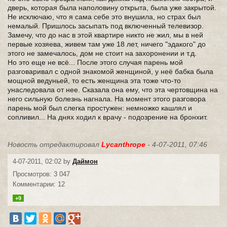
дверь, которая была наполовину открыта, была уже закрытой.
Не исключаю, что я сама себе это внушила, но страх был
немалый. Пришлось засыпать под включенный телевизор.
Замечу, что до нас в этой квартире никто не жил, мы в ней
первые хозяева, живем там уже 18 лет, ничего "эдакого" до
этого не замечалось, дом не стоит на захоронении и т.д.
Но это еще не всё... После этого случая парень мой
разговаривал с одной знакомой женщиной, у неё бабка была
мощной ведуньей, то есть женщина эта тоже что-то
унаследовала от нее. Сказала она ему, что эта чертовщина на
него сильную болезнь нагнала. На момент этого разговора
парень мой был слегка простужен: немножко кашлял и
сопливил... На днях ходил к врачу - подозрение на бронхит.
Новость отредактировал
Lycanthrope
- 4-07-2011, 07:46
4-07-2011, 02:02 by
Даймон
Просмотров: 3 047
Комментарии: 12
+9