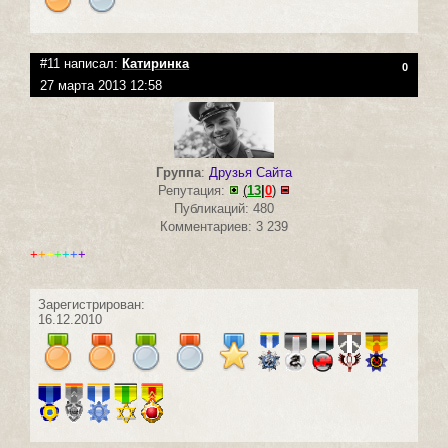
#11 написал:
Катиринка
0
27 марта 2013 12:58
Группа
:
Друзья Сайта
Репутация:
(
13
|
0
)
Публикаций: 480
Комментариев: 3 239
+
+
+
+
+
+
+
Зарегистрирован:
16.12.2010