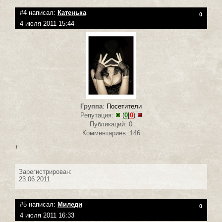
#4 написал:
Катенька
0
4 июля 2011 15:44
Группа
:
Посетители
Репутация:
(
0
|
0
)
Публикаций: 0
Комментариев: 146
+
Зарегистрирован:
23.06.2011
#5 написал:
Миледи
0
4 июля 2011 16:33