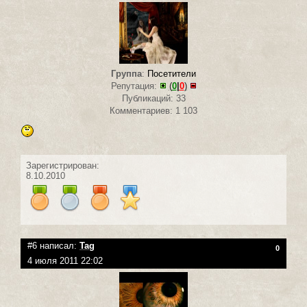
Группа
:
Посетители
Репутация:
(
0
|
0
)
Публикаций: 33
Комментариев: 1 103
Зарегистрирован:
8.10.2010
#6 написал:
Tag
0
4 июля 2011 22:02