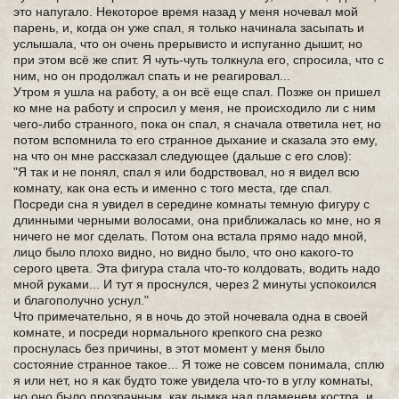
это напугало. Некоторое время назад у меня ночевал мой
парень, и, когда он уже спал, я только начинала засыпать и
услышала, что он очень прерывисто и испуганно дышит, но
при этом всё же спит. Я чуть-чуть толкнула его, спросила, что с
ним, но он продолжал спать и не реагировал...
Утром я ушла на работу, а он всё еще спал. Позже он пришел
ко мне на работу и спросил у меня, не происходило ли с ним
чего-либо странного, пока он спал, я сначала ответила нет, но
потом вспомнила то его странное дыхание и сказала это ему,
на что он мне рассказал следующее (дальше с его слов):
"Я так и не понял, спал я или бодрствовал, но я видел всю
комнату, как она есть и именно с того места, где спал.
Посреди сна я увидел в середине комнаты темную фигуру с
длинными черными волосами, она приближалась ко мне, но я
ничего не мог сделать. Потом она встала прямо надо мной,
лицо было плохо видно, но видно было, что оно какого-то
серого цвета. Эта фигура стала что-то колдовать, водить надо
мной руками... И тут я проснулся, через 2 минуты успокоился
и благополучно уснул."
Что примечательно, я в ночь до этой ночевала одна в своей
комнате, и посреди нормального крепкого сна резко
проснулась без причины, в этот момент у меня было
состояние странное такое... Я тоже не совсем понимала, сплю
я или нет, но я как будто тоже увидела что-то в углу комнаты,
но оно было прозрачным, как дымка над пламенем костра, и