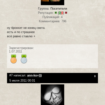
Группа
:
Посетители
Репутация:
(
0
|
0
)
Публикаций: 4
Комментариев: 796
ну бронхит не конец света.
есть и по страшнее
всё равно ставлю +
Зарегистрирован:
1.07.2011
#7 написал:
ann-ko=)))
0
5 июля 2011 00:01