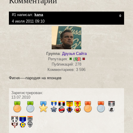
Комментарии
#1 написал:
kana
0
4 июля 2011 09:10
Группа
:
Друзья Сайта
Репутация:
(
4
|
0
)
Публикаций: 278
Комментариев: 3 596
Фигня-----пародия на японцев
Зарегистрирован:
13.07.2010