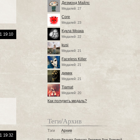
Дезмонд Майлс
Медалей: 27
Core
Медалей: 23
Кукла Мрака
1 19:10
Медалей: 22
kusi
Медалей: 21
Faceless Killer
Медалей: 21
димик
Медалей: 21
Tiamat
Медалей: 20
Как получить медаль?
Теги/Архив
Тэги
Архив
1 19:32
Бабушка
Ведьма
Девушка
Деревня
Дом
Домовой