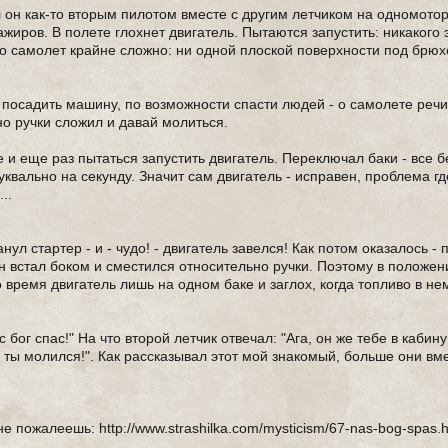
л он как-то вторым пилотом вместе с другим летчиком на одномото
жиров. В полете глохнет двигатель. Пытаются запустить: никакого 
йно самолет крайне сложно: ни одной плоской поверхности под брю
 посадить машину, по возможности спасти людей - о самолете речи 
но ручки сложил и давай молиться.
е и еще раз пытаться запустить двигатель. Переключал баки - все б
уквально на секунду. Значит сам двигатель - исправен, проблема гд
..
нул стартер - и - чудо! - двигатель завелся! Как потом оказалось 
н встал боком и сместился относительно ручки. Поэтому в положе
о время двигатель лишь на одном баке и заглох, когда топливо в не
 бог спас!" На что второй летчик отвечал: "Ага, он же тебе в кабину
 ты молился!". Как рассказывал этот мой знакомый, больше они вм
е пожалеешь: http://www.strashilka.com/mysticism/67-nas-bog-spas.h