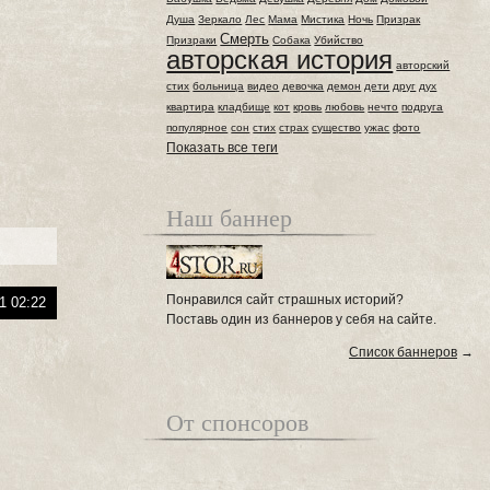
Душа
Зеркало
Лес
Мама
Мистика
Ночь
Призрак
Смерть
Призраки
Собака
Убийство
авторская история
авторский
стих
больница
видео
девочка
демон
дети
друг
дух
квартира
кладбище
кот
кровь
любовь
нечто
подруга
популярное
сон
стих
страх
существо
ужас
фото
Показать все теги
Наш баннер
Понравился сайт страшных историй?
1 02:22
Поставь один из баннеров у себя на сайте.
Список баннеров
→
От спонсоров