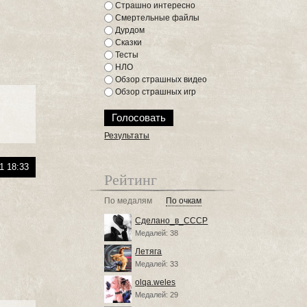
Страшно интересно
Смертельные файлы
Дурдом
Сказки
Тесты
НЛО
Обзор страшных видео
Обзор страшных игр
Результаты
1 18:33
Рейтинг
По медалям
По очкам
Сделано_в_СССР
Медалей: 38
Летяга
Медалей: 33
olqa.weles
Медалей: 29