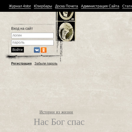
Журнал 4stor
Юзербары
Доска Почета
Администрация Сайта
Стати
Вход на сайт
Регистрация
Забыли пароль
Истории из жизни
Нас Бог спас