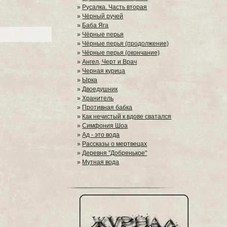
»
Русалка. Часть вторая
»
Чёрный ручей
»
Баба Яга
»
Чёрные перья
»
Чёрные перья (продолжение)
»
Чёрные перья (окончание)
»
Ангел, Черт и Врач
»
Черная курица
»
Ырка
»
Двоедушник
»
Хранитель
»
Противная бабка
»
Как нечистый к вдове сватался
»
Симфония Шоа
»
Ад - это вода
»
Рассказы о мертвецах
»
Деревня "Добренькое"
»
Мутная вода