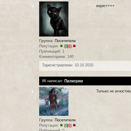
верю++++
0
Группа
:
Посетители
Репутация:
(
0
|
0
)
Публикаций: 1
Комментариев: 140
Зарегистрирован: 10.10.2010
#6 написал:
Пилигрим
Только не агностик
0
Группа
:
Посетители
Репутация:
(
0
|
0
)
Публикаций: 0