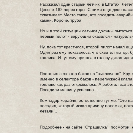
Рассказал один старый летчик, в Штатах. Лете
Цессне-182 через горы. С ними еще двое пасса
схватывает. Место такое, что посадить авари
камни. Короче, труба.
Но и в этой ситуации летчики должны пытаться
первый пилот - верующий оказался - натураль
Ну, пока тот крестился, второй пилот начал ещ
Один раз ему показалось, что схватил мотор, б
топлива. И тут ему пришла в голову дикая идея.
Поставил селектор баков на "выключено". Крута
именно в селекторе баков - перепускной клапа
топливо как раз открывалось. А работал все эт
Посадили машину успешно.
Комнадир корабля, естественно тут же: "Это нас
посадил, который искал причину поломки, пока
летали...
Подробнее - на сайте "Страшилка", посмотри, н