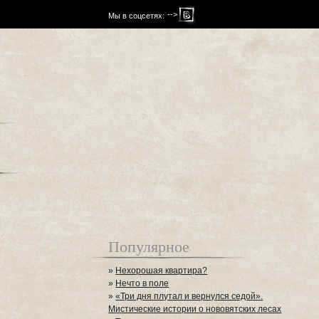
-->
Мы в соцсетях:
Популярное
»
Нехорошая квартира?
»
Нечто в поле
»
«Три дня плутал и вернулся седой».
Мистические истории о нововятских лесах