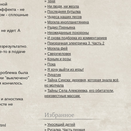
»
Тени
рной
»
Ни гводя, ни жезла
эффекта - не
»
Последняя бутылка
хом - сплошные
»
Чудеса наших лесов
»
Могила инопланетянина
»
Радио Пхеньяна
не идет. А
»
Неожиданные похороны
»
И снова подборка из комментариев
»
Призрачная электричка 3. Часть 2
езрезультатно.
»
Могила фей
е-то в подаче
»
Сверхчеловек
»
Коньяк и розы
»
Пока
»
Я хочу выйти из игры!
- проблема была
»
Лунатик
нии "выключено"
»
Тайна Синска: деревня, которая знала всё,
м кончилось.
но молчала
»
Тайны Села Алексеевка, его обитатели,
неизвестные массам.
 и агностика
есте не
Избранное
»
Уносящий детей
tml
»
Русалка. Часть первая