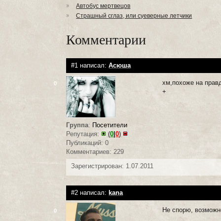
Автобус мертвецов
Страшный сглаз, или суеверные летчики
Комментарии
#1 написал:
Асюша
хм,похоже на прав
0
+
Группа
:
Посетители
Репутация:
(
0
|
0
)
Публикаций: 0
Комментариев: 229
Зарегистрирован: 1.07.2011
#2 написал:
kana
Не спорю, возмож
0