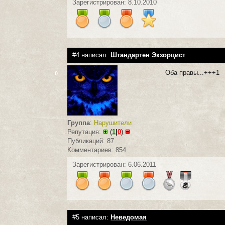
Зарегистрирован: 8.10.2010
#4 написал:
Штандартен Экзорцист
Оба правы...+++1
0
Группа
:
Нарушители
Репутация:
(
1
|
0
)
Публикаций: 87
Комментариев: 854
Зарегистрирован: 6.06.2011
#5 написал:
Неведомая