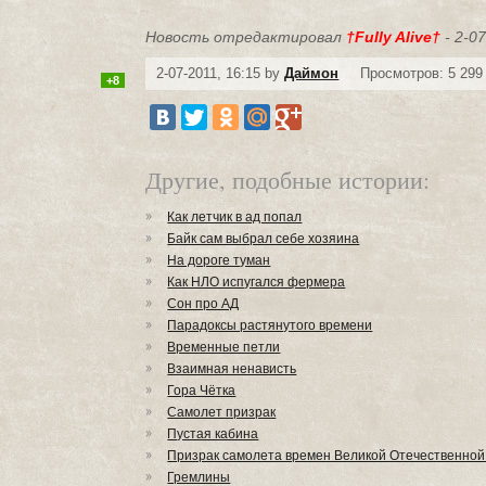
Новость отредактировал
†Fully Alive†
- 2-07
2-07-2011, 16:15 by
Даймон
Просмотров: 5 299
+8
Другие, подобные истории:
Как летчик в ад попал
Байк сам выбрал себе хозяина
На дороге туман
Как НЛО испугался фермера
Сон про АД
Парадоксы растянутого времени
Временные петли
Взаимная ненависть
Гора Чётка
Самолет призрак
Пустая кабина
Призрак самолета времен Великой Отечественной
Гремлины