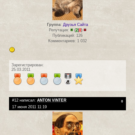
Группа
:
Друзья Сайта
Репутация:
(
2
|
0
)
Публикаций: 126
Комментариев: 1 032
Зарегистрирован:
25.03.2011
#12 написал:
ANTON VINTER
0
17 июня 2011 11:19