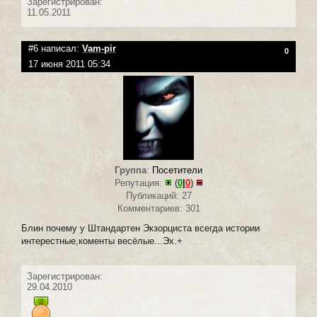
Зарегистрирован:
11.05.2011
#6 написал:
Vam-pir
0
17 июня 2011 05:34
Группа
:
Посетители
Репутация:
(
0
|
0
)
Публикаций: 27
Комментариев: 301
Блин почему у Штандартен Экзорциста всегда истории
интерестные,коменты весёлые...Эх.+
Зарегистрирован:
29.04.2010