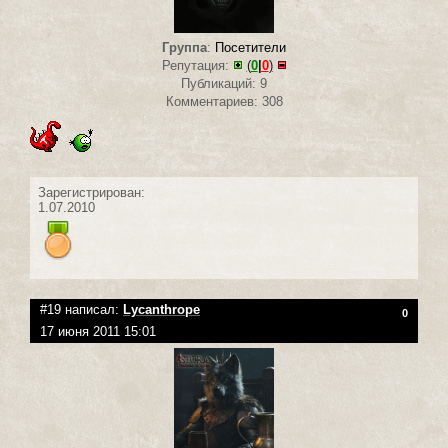
Группа
:
Посетители
Репутация:
(
0
|
0
)
Публикаций: 9
Комментариев: 308
Зарегистрирован:
1.07.2010
#19 написал:
Lycanthrope
0
17 июня 2011 15:01