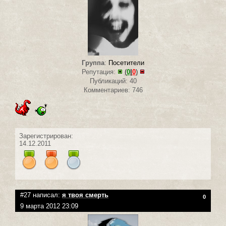
Группа
:
Посетители
Репутация:
(
0
|
0
)
Публикаций: 40
Комментариев: 746
Зарегистрирован:
14.12.2011
#27 написал:
я твоя смерть
0
9 марта 2012 23:09