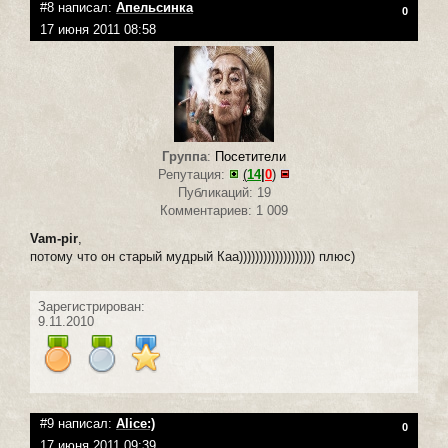
#8 написал:
Апельсинка
0
17 июня 2011 08:58
Группа
:
Посетители
Репутация:
(
14
|
0
)
Публикаций: 19
Комментариев: 1 009
Vam-pir
,
потому что он старый мудрый Каа))))))))))))))))))) плюс)
Зарегистрирован:
9.11.2010
#9 написал:
Alice:)
0
17 июня 2011 09:39