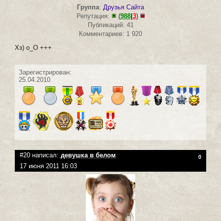
Группа
:
Друзья Сайта
Репутация:
(
988
|
3
)
Публикаций: 41
Комментариев: 1 920
Хз) о_О +++
Зарегистрирован:
25.04.2010
#20 написал:
девушка в белом
0
17 июня 2011 16:03