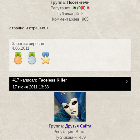
Группа
:
Посетители
Репутация:
(
0
|
0
)
Публикаций: 2
Комментариев: 965
странно и страшно.+
Зарегистрирован:
4.06.2011
#17 написал:
Faceless Killer
0
17 июня 2011 13:53
Группа
:
Друзья Сайта
Репутация: Выкл.
Публикаций: 439