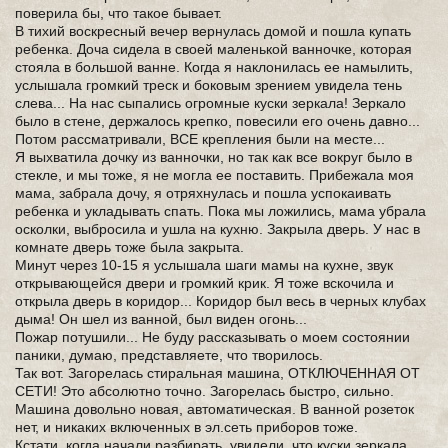
поверила бы, что такое бывает.
В тихий воскресный вечер вернулась домой и пошла купать
ребенка. Доча сидела в своей маленькой ванночке, которая
стояла в большой ванне. Когда я наклонилась ее намылить,
услышала громкий треск и боковым зрением увидела тень
слева... На нас сыпались огромные куски зеркала! Зеркало
было в стене, держалось крепко, повесили его очень давно...
Потом рассматривали, ВСЕ крепления были на месте...
Я выхватила дочку из ванночки, но так как все вокруг было в
стекле, и мы тоже, я не могла ее поставить. Прибежала моя
мама, забрала дочу, я отряхнулась и пошла успокаивать
ребенка и укладывать спать. Пока мы ложились, мама убрала
осколки, выбросила и ушла на кухню. Закрыла дверь. У нас в
комнате дверь тоже была закрыта.
Минут через 10-15 я услышала шаги мамы на кухне, звук
открывающейся двери и громкий крик. Я тоже вскочила и
открыла дверь в коридор... Коридор был весь в черных клубах
дыма! Он шел из ванной, был виден огонь...
Пожар потушили... Не буду рассказывать о моем состоянии
паники, думаю, представляете, что творилось.
Так вот. Загорелась стиральная машина, ОТКЛЮЧЕННАЯ ОТ
СЕТИ! Это абсолютно точно. Загорелась быстро, сильно.
Машина довольно новая, автоматическая. В ванной розеток
нет, и никаких включенных в эл.сеть приборов тоже.
Кстати, когда начали разбирать, увидели, что куски зеркала