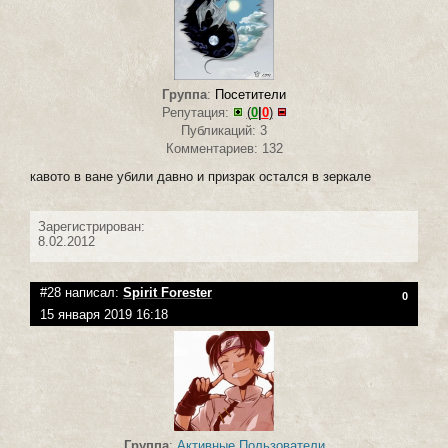
Группа
:
Посетители
Репутация:
(
0
|
0
)
Публикаций: 3
Комментариев: 132
кавото в ване убили давно и призрак остался в зеркале
Зарегистрирован:
8.02.2012
#28 написал:
Spirit Forester
0
15 января 2019 16:18
Группа
:
Активные Пользователи