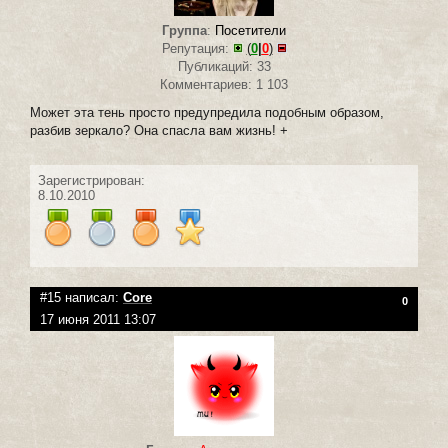
Группа
:
Посетители
Репутация:
(
0
|
0
)
Публикаций: 33
Комментариев: 1 103
Может эта тень просто предупредила подобным образом,
разбив зеркало? Она спасла вам жизнь! +
Зарегистрирован:
8.10.2010
#15 написал:
Core
0
17 июня 2011 13:07