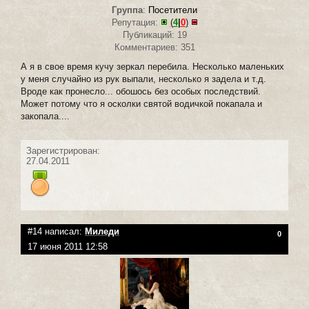
Группа
:
Посетители
Репутация:
(
4
|
0
)
Публикаций: 19
Комментариев: 351
А я в свое время кучу зеркал перебила. Несколько маленьких
у меня случайно из рук выпали, несколько я задела и т.д.
Вроде как пронесло... обошось без особых последствий.
Может потому что я осколки святой водичкой покапала и
закопала....
Зарегистрирован:
27.04.2011
#14 написал:
Миледи
0
17 июня 2011 12:58