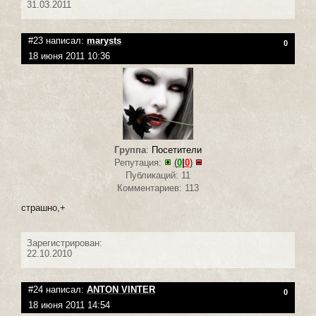
31.03.2011
#23 написал:
marysts
0
18 июня 2011 10:36
Группа
:
Посетители
Репутация:
(
0
|
0
)
Публикаций: 11
Комментариев: 113
страшно,+
Зарегистрирован:
22.10.2010
#24 написал:
ANTON VINTER
0
18 июня 2011 14:54