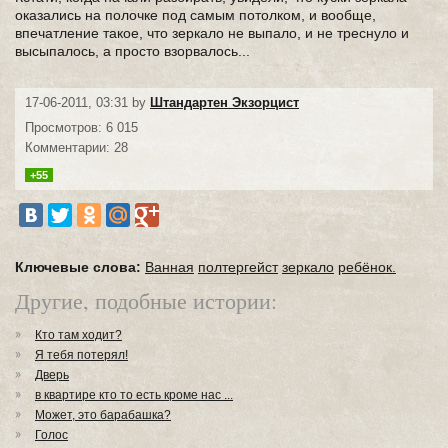
оказались на полочке под самым потолком, и вообще,
впечатление такое, что зеркало не выпало, и не треснуло и
высыпалось, а просто взорвалось...
17-06-2011, 03:31 by
Штандартен Экзорцист
Просмотров: 6 015
Комментарии: 28
+55
Ключевые слова:
Ванная
полтергейст
зеркало
ребёнок.
Другие, подобные истории:
Кто там ходит?
Я тебя потерял!
Дверь
в квартире кто то есть кроме нас ...
Может, это барабашка?
Голос