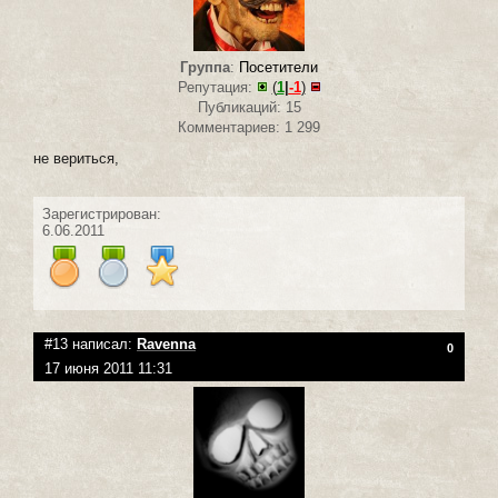
Группа
:
Посетители
Репутация:
(
1
|
-1
)
Публикаций: 15
Комментариев: 1 299
не вериться,
Зарегистрирован:
6.06.2011
#13 написал:
Ravenna
0
17 июня 2011 11:31