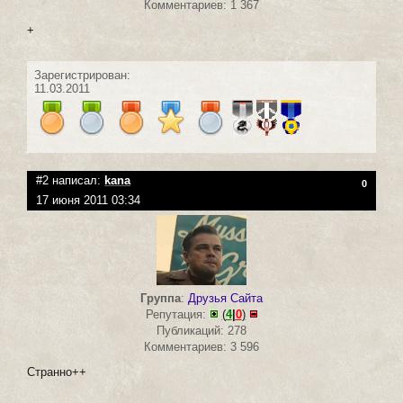
Комментариев: 1 367
+
Зарегистрирован:
11.03.2011
#2 написал:
kana
0
17 июня 2011 03:34
Группа
:
Друзья Сайта
Репутация:
(
4
|
0
)
Публикаций: 278
Комментариев: 3 596
Странно++