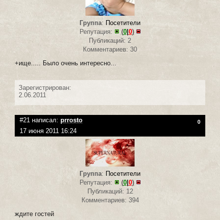
Группа
:
Посетители
Репутация:
(
0
|
0
)
Публикаций: 2
Комментариев: 30
+ище..... Было очень интересно...
Зарегистрирован:
2.06.2011
#21 написал:
prrosto
0
17 июня 2011 16:24
Группа
:
Посетители
Репутация:
(
0
|
0
)
Публикаций: 12
Комментариев: 394
ждите гостей