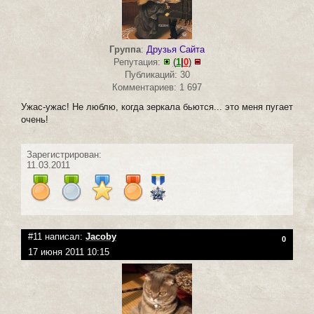
Группа
:
Друзья Сайта
Репутация:
(
1
|
0
)
Публикаций: 30
Комментариев: 1 697
Ужас-ужас! Не люблю, когда зеркала бьются... это меня пугает
очень!
Зарегистрирован:
11.03.2011
#11 написал:
Jacoby
0
17 июня 2011 10:15