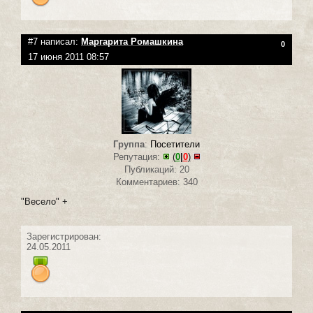
#7 написал:
Маргарита Ромашкина
0
17 июня 2011 08:57
Группа
:
Посетители
Репутация:
(
0
|
0
)
Публикаций: 20
Комментариев: 340
"Весело" +
Зарегистрирован:
24.05.2011