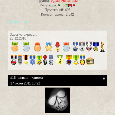
Группа
:
Администраторы
Репутация:
(
632
|
0
)
Публикаций: 495
Комментариев: 2 542
Зеркала...)) +
Зарегистрирован:
26.12.2010
#16 написал:
kamma
0
17 июня 2011 13:22