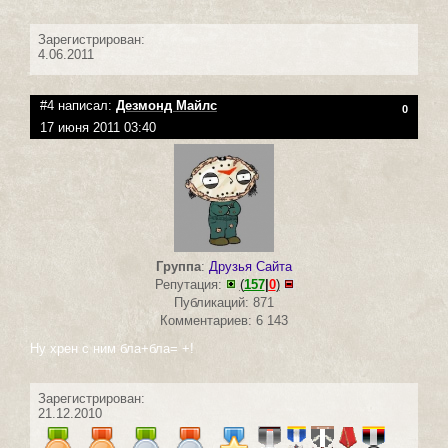
Зарегистрирован:
4.06.2011
#4 написал:
Дезмонд Майлс
0
17 июня 2011 03:40
Группа
:
Друзья Сайта
Репутация:
(
157
|
0
)
Публикаций: 871
Комментариев: 6 143
Ну хрен с ним бла+бла= +!
Зарегистрирован:
21.12.2010