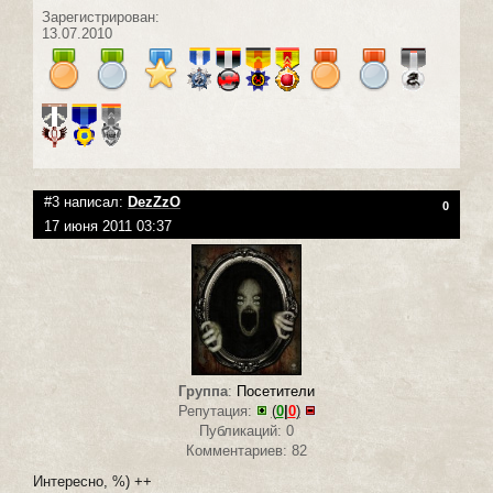
Зарегистрирован:
13.07.2010
#3 написал:
DezZzO
0
17 июня 2011 03:37
Группа
:
Посетители
Репутация:
(
0
|
0
)
Публикаций: 0
Комментариев: 82
Интересно, %) ++