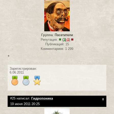
Группа
:
Посетители
Репутация:
(
1
|
-1
)
Публикаций: 15
Комментариев: 1 299
+
Зарегистрирован:
6.06.2011
#25 написал:
Гидропоника
0
19 июня 2011 20:25