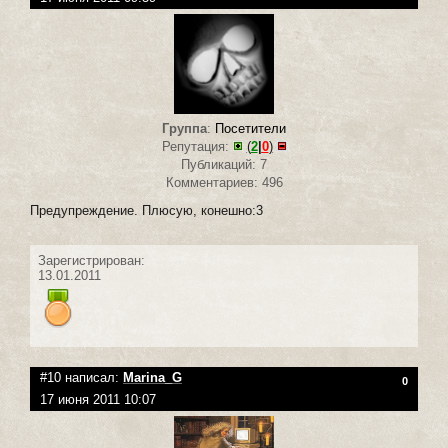
Группа
:
Посетители
Репутация:
(
2
|
0
)
Публикаций: 7
Комментариев: 496
Предупреждение. Плюсую, конешно:3
Зарегистрирован:
13.01.2011
#10 написал:
Marina_G
0
17 июня 2011 10:07