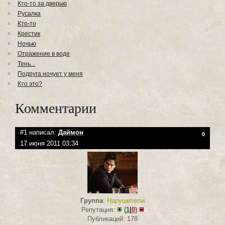
Кто-то за дверью
Русалка
Кто-то
Крестик
Ночью
Отражение в воде
Тень...
Подруга ночует у меня
Кто это?
Комментарии
#1 написал:
Даймон
0
17 июня 2011 03:34
Группа
:
Нарушители
Репутация:
(
1
|
0
)
Публикаций: 178