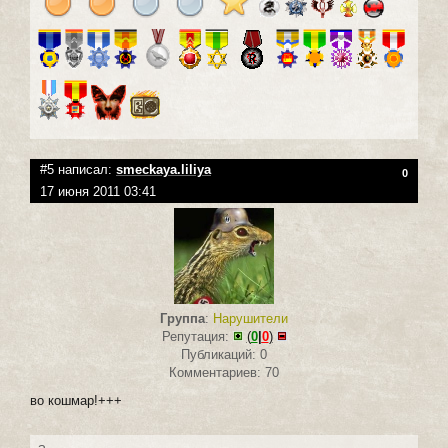
#5 написал:
smeckaya.liliya
0
17 июня 2011 03:41
Группа
:
Нарушители
Репутация:
(
0
|
0
)
Публикаций: 0
Комментариев: 70
во кошмар!+++