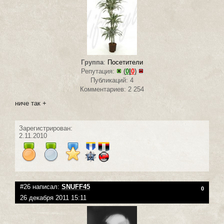
Группа
:
Посетители
Репутация:
(
0
|
0
)
Публикаций: 4
Комментариев: 2 254
ниче так +
Зарегистрирован:
2.11.2010
#26 написал:
SNUFF45
0
26 декабря 2011 15:11