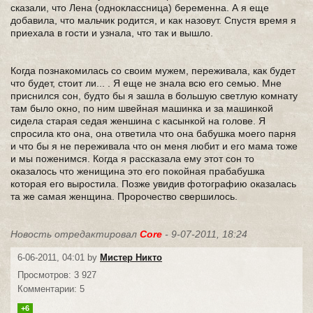
сказали, что Лена (одноклассница) беременна. А я еще
добавила, что мальчик родится, и как назовут. Спустя время я
приехала в гости и узнала, что так и вышло.
Когда познакомилась со своим мужем, переживала, как будет
что будет, стоит ли... . Я еще не знала всю его семью. Мне
приснился сон, будто бы я зашла в большую светлую комнату
там было окно, по ним швейная машинка и за машинкой
сидела старая седая женшина с касынкой на голове. Я
спросила кто она, она ответила что она бабушка моего парня
и что бы я не переживала что он меня любит и его мама тоже
и мы поженимся. Когда я рассказала ему этот сон то
оказалось что женищина это его покойная прабабушка
которая его выростила. Позже увидив фотографию оказалась
та же самая женщина. Пророчество свершилось.
Новость отредактировал
Core
- 9-07-2011, 18:24
6-06-2011, 04:01 by
Мистер Никто
Просмотров: 3 927
Комментарии: 5
+6