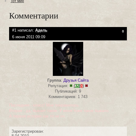
Тот мир
Комментарии
#1 написал:
Адель
0
6 июня 2011 09:09
Группа
:
Друзья Сайта
Репутация:
(
32
|
0
)
Публикаций: 9
Комментариев: 1 743
Последняя - класс! Мне понравилось.
Вторая - да, бывает такое. У меня тоже такое бывало.
А первая история как то не оч.
Зарегистрирован:
8.04.2010