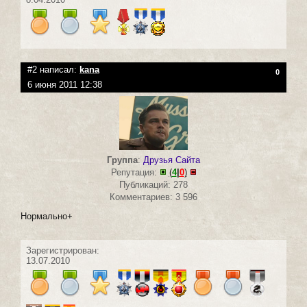
#2 написал:
kana
0
6 июня 2011 12:38
Группа
:
Друзья Сайта
Репутация:
(
4
|
0
)
Публикаций: 278
Комментариев: 3 596
Нормально+
Зарегистрирован:
13.07.2010