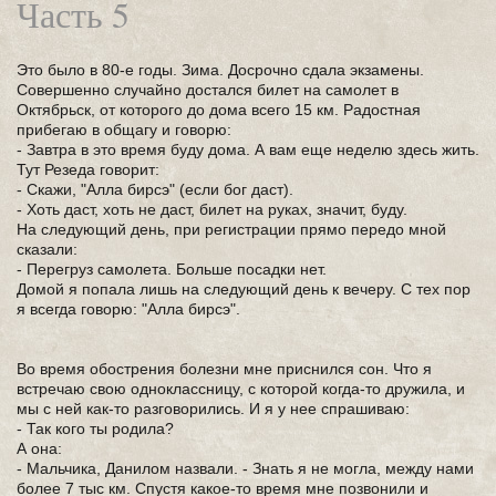
Часть 5
Это было в 80-е годы. Зима. Досрочно сдала экзамены.
Совершенно случайно достался билет на самолет в
Октябрьск, от которого до дома всего 15 км. Радостная
прибегаю в общагу и говорю:
- Завтра в это время буду дома. А вам еще неделю здесь жить.
Тут Резеда говорит:
- Скажи, "Алла бирсэ" (если бог даст).
- Хоть даст, хоть не даст, билет на руках, значит, буду.
На следующий день, при регистрации прямо передо мной
сказали:
- Перегруз самолета. Больше посадки нет.
Домой я попала лишь на следующий день к вечеру. С тех пор
я всегда говорю: "Алла бирсэ".
Во время обострения болезни мне приснился сон. Что я
встречаю свою одноклассницу, с которой когда-то дружила, и
мы с ней как-то разговорились. И я у нее спрашиваю:
- Так кого ты родила?
А она:
- Мальчика, Данилом назвали. - Знать я не могла, между нами
более 7 тыс км. Спустя какое-то время мне позвонили и