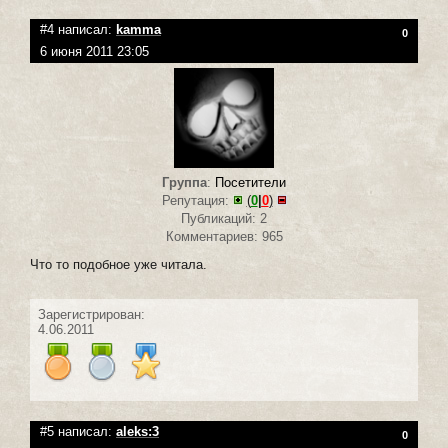
#4 написал:
kamma
0
6 июня 2011 23:05
Группа
:
Посетители
Репутация:
(
0
|
0
)
Публикаций: 2
Комментариев: 965
Что то подобное уже читала.
Зарегистрирован:
4.06.2011
#5 написал:
aleks:3
0