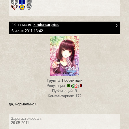
#3 написал:
kindersurprise
0
6 июня 2011 16:42
Группа
:
Посетители
Репутация:
(
0
|
0
)
Публикаций: 9
Комментариев: 172
да, нормально+
Зарегистрирован:
26.05.2011