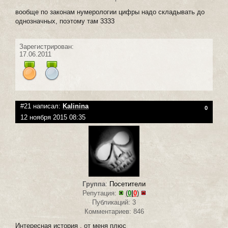
вообще по законам нумерологии цифры надо складывать до
однозначных, поэтому там 3333
Зарегистрирован:
17.06.2011
#21 написал:
Kalinina
0
12 ноября 2015 08:35
Группа
:
Посетители
Репутация:
(
0
|
0
)
Публикаций: 3
Комментариев: 846
Интересная история , от меня плюс