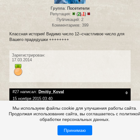
Группа
:
Посетители
Репутация:
(
2
|
-1
)
Публикаций: 2
Комментариев: 399
Классная история! Видимо число 12--счастливое число для
Вашего прадедушки ++++++++
Зарегистрирован:
17.03.2014
#27 написал:
Dmitiy_Koval
0
15 ноября 2015 03:40
Мы используем файлы cookie для улучшения работы сайта.
Продолжая использование сайта, вы соглашаетесь с политико
обработки персональных данных.
Принимаю
Группа
:
Посетители