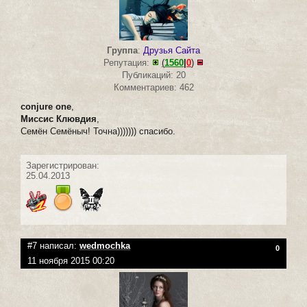
Группа
:
Друзья Сайта
Репутация:
(
1560
|
0
)
Публикаций: 20
Комментариев: 462
conjure one
,
Миссис Клювдия
,
Семён Семёныч! Точна))))))) спасибо.
Зарегистрирован:
25.04.2013
#7 написал:
wedmochka
0
11 ноября 2015 00:20