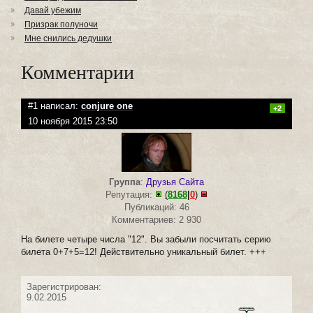
Давай убежим
Призрак полуночи
Мне снились дедушки
Комментарии
#1 написал:
conjure one
+2
10 ноября 2015 23:50
Группа
:
Друзья Сайта
Репутация:
(
8168
|
0
)
Публикаций: 46
Комментариев: 2 930
На билете четыре числа "12". Вы забыли посчитать серию
билета 0+7+5=12! Действительно уникальный билет. +++
Зарегистрирован:
9.02.2015