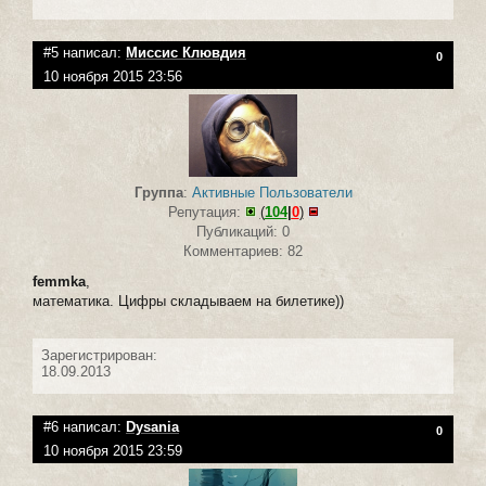
#5 написал:
Миссис Клювдия
0
10 ноября 2015 23:56
Группа
:
Активные Пользователи
Репутация:
(
104
|
0
)
Публикаций: 0
Комментариев: 82
femmka
,
математика. Цифры складываем на билетике))
Зарегистрирован:
18.09.2013
#6 написал:
Dysania
0
10 ноября 2015 23:59