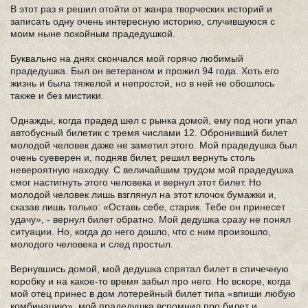
В этот раз я решил отойти от жанра творческих историй и
записать одну очень интересную историю, случившуюся с
моим ныне покойным прадедушкой.
Буквально на днях скончался мой горячо любимый
прадедушка. Был он ветераном и прожил 94 года. Хоть его
жизнь и была тяжелой и непростой, но в ней не обошлось
также и без мистики.
Однажды, когда прадед шел с рынка домой, ему под ноги упал
автобусный билетик с тремя числами 12. Обронивший билет
молодой человек даже не заметил этого. Мой прадедушка был
очень суеверен и, подняв билет, решил вернуть столь
невероятную находку. С величайшим трудом мой прадедушка
смог настигнуть этого человека и вернул этот билет. Но
молодой человек лишь взглянул на этот клочок бумажки и,
сказав лишь только: «Оставь себе, старик. Тебе он принесет
удачу», - вернул билет обратно. Мой дедушка сразу не понял
ситуации. Но, когда до него дошло, что с ним произошло,
молодого человека и след простыл.
Вернувшись домой, мой дедушка спрятал билет в спичечную
коробку и на какое-то время забыл про него. Но вскоре, когда
мой отец принес в дом лотерейный билет типа «впиши любую
комбинацию», мой прадедушка вспомнил про билет и