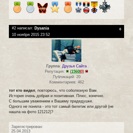
#2 написал:
Dysania
0
10 ноября 2015 23:52
Группа
:
Друзья Сайта
Репутация:
(
1560
|
0
)
Публикаций: 20
Комментариев: 462
тот кто видел
, повторюсь, что соболезную Вам.
История очень добрая и позитивная. Плюс, конечно.
С большим уважением к Вашему прадедушке.
Одного не поняла - это тот самый билетик или другой (не
нашла на фото 121212)?
Зарегистрирован:
25.04.2013