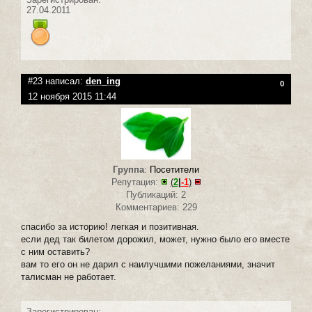
27.04.2011
#23 написал:
den_ing
0
12 ноября 2015 11:44
Группа
:
Посетители
Репутация:
(
2
|
-1
)
Публикаций: 2
Комментариев: 229
спасибо за историю! легкая и позитивная.
если дед так билетом дорожил, может, нужно было его вместе
с ним оставить?
вам то его он не дарил с наилучшими пожеланиями, значит
талисман не работает.
Зарегистрирован: