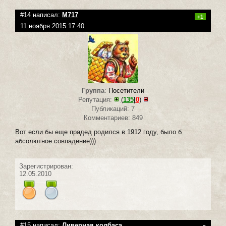
#14 написал:
M717
+1
11 ноября 2015 17:40
Группа
:
Посетители
Репутация:
(
135
|
0
)
Публикаций: 7
Комментариев: 849
Вот если бы еще прадед родился в 1912 году, было б
абсолютное совпадение)))
Зарегистрирован:
12.05.2010
#15 написал:
Ливерная колбаса