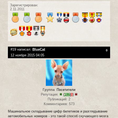
Зарегистрирован:
2.11.2011
#19 написал:
BlueCat
0
12 ноября 2015 04:05
Группа
:
Посетители
Репутация:
(
186
|
0
)
Публикаций: 2
Комментариев: 573
Машинальное складывание цифр билетиков и разглядывание
автомобильных номеров - это такой способ скучающего мозга