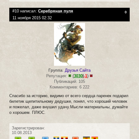
#10 написал:
Серебряная пуля
0
11 ноября 2015 02:32
Группа
:
Друзья Сайта
Репутация:
(
3030
|
-1
)
Публикаций: 105
Комментариев: 6 222
Спасибо за историю, видимо от всего сердца паренек подарил
билетик щепитильному дедушке, понял, что хороший человек
и пожелал, даже внушил удачу.Мысли материальны, думайте
о хорошем. ПЛЮС.
Зарегистрирован:
10.08.2013