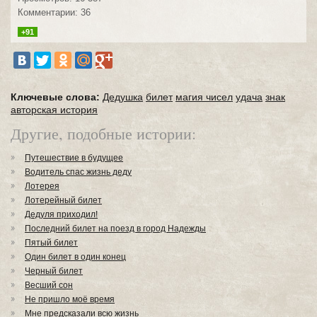
Комментарии: 36
+91
Ключевые слова:
Дедушка
билет
магия чисел
удача
знак
авторская история
Другие, подобные истории:
Путешествие в будущее
Водитель спас жизнь деду
Лотерея
Лотерейный билет
Дедуля приходил!
Последний билет на поезд в город Надежды
Пятый билет
Один билет в один конец
Черный билет
Весший сон
Не пришло моё время
Мне предсказали всю жизнь