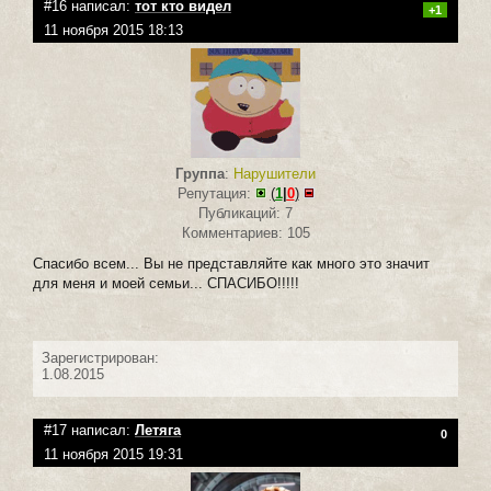
#16 написал:
тот кто видел
+1
11 ноября 2015 18:13
Группа
:
Нарушители
Репутация:
(
1
|
0
)
Публикаций: 7
Комментариев: 105
Спасибо всем... Вы не представляйте как много это значит
для меня и моей семьи... СПАСИБО!!!!!
Зарегистрирован:
1.08.2015
#17 написал:
Летяга
0
11 ноября 2015 19:31