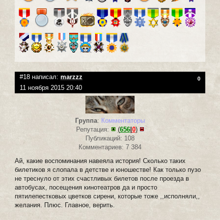
#18 написал:
marzzz
0
11 ноября 2015 20:40
Группа
:
Комментаторы
Репутация:
(
656
|
0
)
Публикаций: 108
Комментариев: 7 384
Ай, какие воспоминания навеяла история! Сколько таких
билетиков я слопала в детстве и юношестве! Как только пузо
не треснуло от этих счастливых билетов после проезда в
автобусах, посещения кинотеатров да и просто
пятилепестковых цветков сирени, которые тоже ,,исполняли,,
желания. Плюс. Главное, верить.