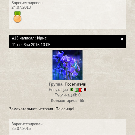
Зарегистрирован:
24.07.2013
#13 написал:
Ирис
0
11 ноября 2015 10:05
Группа
:
Посетители
Репутация:
(
3
|
0
)
Публикаций: 0
Комментариев: 65
Замечательная история. Плюсище!
Зарегистрирован:
25.07.2015