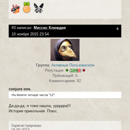
#3 написал:
Миссис Клювдия
0
10 ноября 2015 23:54
Группа
:
Активные Пользователи
Репутация:
(
104
|
0
)
Публикаций: 0
Комментариев: 82
conjure one
,
На билете четыре числа "12".
Да-да-да, я тоже нашла, уррррра!!!
История прикольная. Плюс.
Зарегистрирован:
18.09.2013