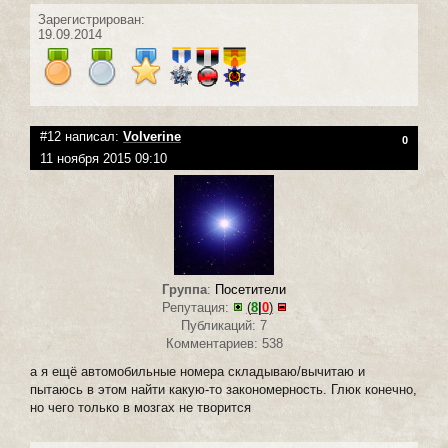
Зарегистрирован:
19.09.2014
#12 написал:
Volverine
0
11 ноября 2015 09:10
Группа
:
Посетители
Репутация:
(
8
|
0
)
Публикаций: 7
Комментариев: 538
а я ещё автомобильные номера складываю/вычитаю и
пытаюсь в этом найти какую-то закономерность. Глюк конечно,
но чего только в мозгах не творится