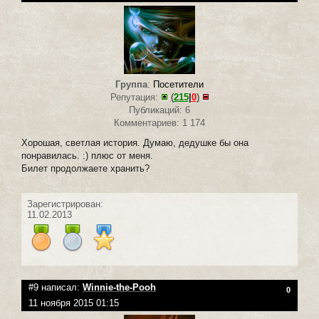
Группа
:
Посетители
Репутация:
(
215
|
0
)
Публикаций: 6
Комментариев: 1 174
Хорошая, светлая история. Думаю, дедушке бы она
понравилась. :) плюс от меня.
Билет продолжаете хранить?
Зарегистрирован:
11.02.2013
#9 написал:
Winnie-the-Pooh
0
11 ноября 2015 01:15