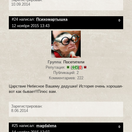
10.09.2014
#24 написал:
Психомартышка
0
12 ноября 2015 13:43
Группа
:
Посетители
Репутация:
(
445
|
0
)
Публикаций: 2
Комментариев: 222
Царствие Небесное Вашему дедушке! История очень хорошая-
вот как бывает!!Плюс вам.
Зарегистрирован:
8.06.2014
#25 написал:
magdalena
0