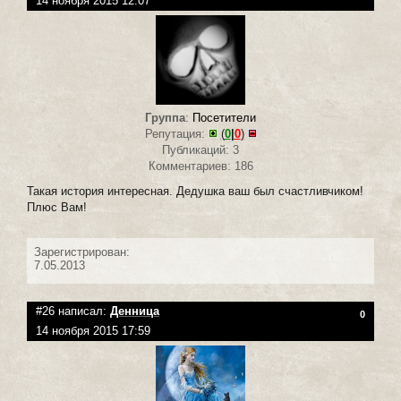
14 ноября 2015 12:07
Группа
:
Посетители
Репутация:
(
0
|
0
)
Публикаций: 3
Комментариев: 186
Такая история интересная. Дедушка ваш был счастливчиком!
Плюс Вам!
Зарегистрирован:
7.05.2013
#26 написал:
Денница
0
14 ноября 2015 17:59