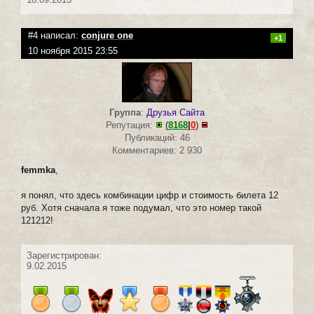
#4 написал:
conjure one
+1
10 ноября 2015 23:55
Группа
:
Друзья Сайта
Репутация:
(
8168
|
0
)
Публикаций: 46
Комментариев: 2 930
femmka
,
я понял, что здесь комбинации цифр и стоимость билета 12
руб. Хотя сначала я тоже подумал, что это номер такой
121212!
Зарегистрирован:
9.02.2015