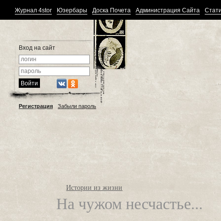
Журнал 4stor
Юзербары
Доска Почета
Администрация Сайта
Стати
Вход на сайт
Регистрация
Забыли пароль
Истории из жизни
На чужом несчастье...