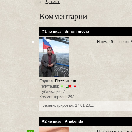
Браслет
Комментарии
#1 написал:
dimon-media
Нормалёк + всяко 
0
Группа
:
Посетители
Репутация:
(
1
|
0
)
Публикаций: 7
Комментариев: 287
Зарегистрирован: 17.01.2011
#2 написал:
Anakonda
Ну конопатость это