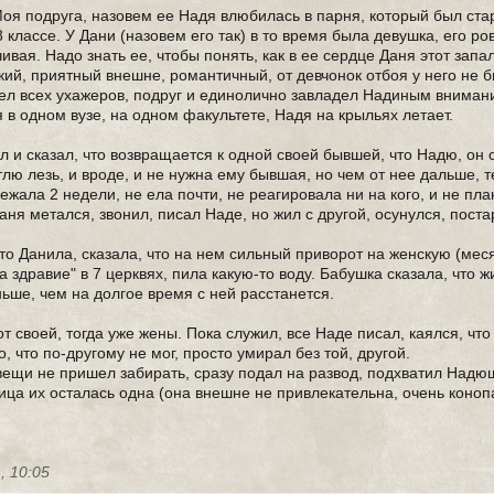
Моя подруга, назовем ее Надя влюбилась в парня, который был ста
8 классе. У Дани (назовем его так) в то время была девушка, его ро
вая. Надо знать ее, чтобы понять, как в ее сердце Даня этот запал
кий, приятный внешне, романтичный, от девчонок отбоя у него не б
мел всех ухажеров, подруг и единолично завладел Надиным внимани
я в одном вузе, на одном факультете, Надя на крыльях летает.
л и сказал, что возвращается к одной своей бывшей, что Надю, он 
етлю лезь, и вроде, и не нужна ему бывшая, но чем от нее дальше, 
ежала 2 недели, не ела почти, не реагировала ни на кого, и не пла
аня метался, звонил, писал Наде, но жил с другой, осунулся, поста
ото Данила, сказала, что на нем сильный приворот на женскую (меся
а здравие" в 7 церквях, пила какую-то воду. Бабушка сказала, что ж
ньше, чем на долгое время с ней расстанется.
 своей, тогда уже жены. Пока служил, все Наде писал, каялся, что
, что по-другому не мог, просто умирал без той, другой.
ещи не пришел забирать, сразу подал на развод, подхватил Надюш
ница их осталась одна (она внешне не привлекательна, очень коноп
, 10:05