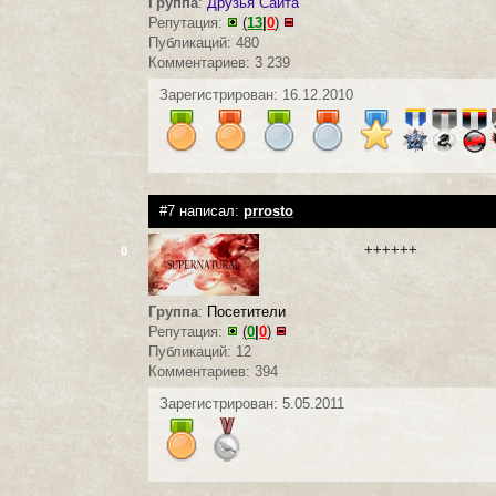
Группа
:
Друзья Сайта
Репутация:
(
13
|
0
)
Публикаций: 480
Комментариев: 3 239
Зарегистрирован: 16.12.2010
#7 написал:
prrosto
++++++
0
Группа
:
Посетители
Репутация:
(
0
|
0
)
Публикаций: 12
Комментариев: 394
Зарегистрирован: 5.05.2011