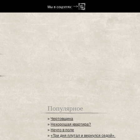
-->
Мы в соцсетях:
Популярное
»
Чертовщина
»
Нехорошая квартира?
»
Нечто в поле
»
«Три дня плутал и вернулся седой».