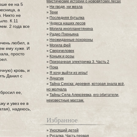
Мистические истории о нововятских лесах
рше ее на 5
»
Ни гводя, ни жезла
весница, а
»
Тени
. Никто не
»
Последняя бутылка
ыло. К 11
»
Чудеса наших лесов
ем. 2 года все
»
Могила инопланетянина
»
Радио Пхеньяна
»
Неожиданные похороны
очень любил, а
»
Могила фей
тем ему хуже. И
»
Сверхчеловек
кала, просто
»
Коньяк и розы
рел.
»
Призрачная электричка 3. Часть 2
»
Пока
чную) кровь, и
»
Я хочу выйти из игры!
ить Данил с
»
Лунатик
»
Тайна Синска: деревня, которая знала всё,
но молчала
 бросил ее,
»
Тайны Села Алексеевка, его обитатели,
неизвестные массам.
ку и увез ее в
атая), надеюсь,
Избранное
»
Уносящий детей
»
Русалка. Часть первая