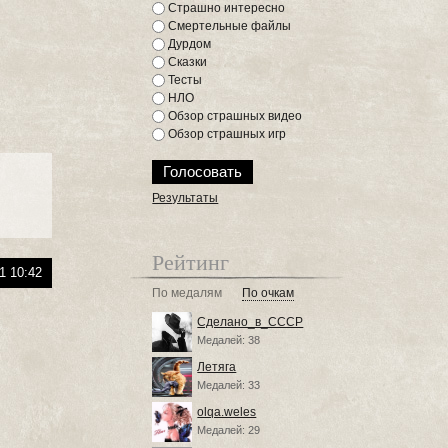
Страшно интересно
Смертельные файлы
Дурдом
Сказки
Тесты
НЛО
Обзор страшных видео
Обзор страшных игр
Результаты
Рейтинг
1 10:42
По медалям
По очкам
Сделано_в_СССР
Медалей: 38
Летяга
Медалей: 33
olqa.weles
Медалей: 29