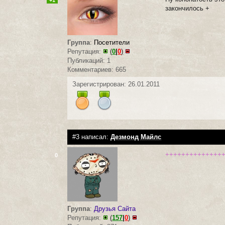
+1
закончилось +
Группа
:
Посетители
Репутация:
(
0
|
0
)
Публикаций: 1
Комментариев: 665
Зарегистрирован: 26.01.2011
#3 написал:
Дезмонд Майлс
++++++++++++++
0
Группа
:
Друзья Сайта
Репутация:
(
157
|
0
)