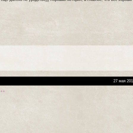
27 мая 201
+++