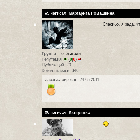
#5 написал:
Маргарита Ромашкина
Спасибо, я рада. ч
0
Группа
:
Посетители
Репутация:
(
0
|
0
)
Публикаций: 20
Комментариев: 340
Зарегистрирован: 24.05.2011
#6 написал:
Катиринка
0