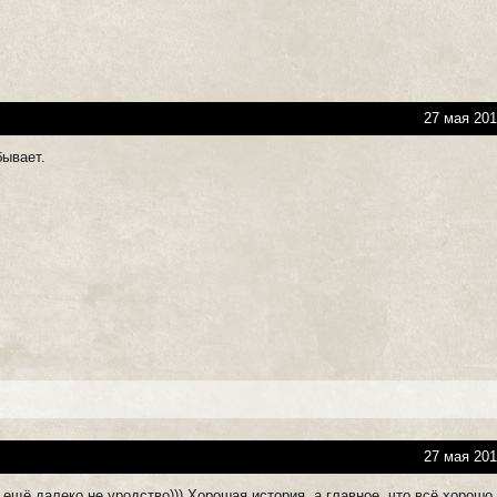
27 мая 201
бывает.
27 мая 201
 ещё далеко не уродство))) Хорошая история, а главное, что всё хорошо