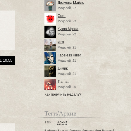
Дезмонд Майлс
Медалей: 27
Core
Медалей: 23
Кукла Мрака
Медалей: 22
kusi
Медалей: 21
Faceless Killer
1 10:55
Медалей: 21
димик
Медалей: 21
Tiamat
Медалей: 20
Как получить медаль?
Теги/Архив
Тэги
Архив
Бабушка
Ведьма
Девушка
Деревня
Дом
Домовой