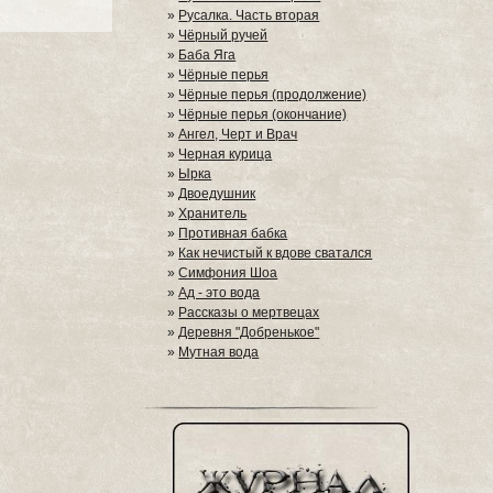
»
Русалка. Часть вторая
»
Чёрный ручей
»
Баба Яга
»
Чёрные перья
»
Чёрные перья (продолжение)
»
Чёрные перья (окончание)
»
Ангел, Черт и Врач
»
Черная курица
»
Ырка
»
Двоедушник
»
Хранитель
»
Противная бабка
»
Как нечистый к вдове сватался
»
Симфония Шоа
»
Ад - это вода
»
Рассказы о мертвецах
»
Деревня "Добренькое"
»
Мутная вода