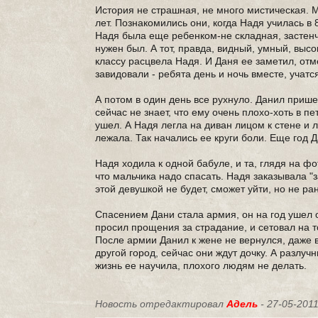
История не страшная, не много мистическая. 
лет. Познакомились они, когда Надя училась в 
Надя была еще ребенком-не складная, застенчи
нужен был. А тот, правда, видный, умный, высо
классу расцвела Надя. И Даня ее заметил, от
завидовали - ребята день и ночь вместе, учатс
А потом в один день все рухнуло. Данил прише
сейчас не знает, что ему очень плохо-хоть в п
ушел. А Надя легла на диван лицом к стене и л
лежала. Так начались ее круги боли. Еще год Д
Надя ходила к одной бабуле, и та, глядя на ф
что мальчика надо спасать. Надя заказывала "з
этой девушкой не будет, сможет уйти, но не ра
Спасением Дани стала армия, он на год ушел от
просил прощения за страдание, и сетовал на то
После армии Данил к жене не вернулся, даже в
другой город, сейчас они ждут дочку. А разлуч
жизнь ее научила, плохого людям не делать.
Новость отредактировал
Адель
- 27-05-2011