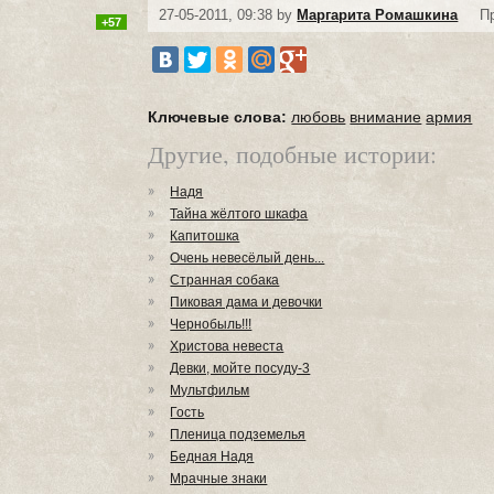
27-05-2011, 09:38 by
Маргарита Ромашкина
П
+57
Ключевые слова:
любовь
внимание
армия
Другие, подобные истории:
Надя
Тайна жёлтого шкафа
Капитошка
Очень невесёлый день...
Странная собака
Пиковая дама и девочки
Чернобыль!!!
Христова невеста
Девки, мойте посуду-3
Мультфильм
Гость
Пленица подземелья
Бедная Надя
Мрачные знаки