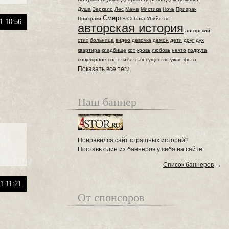
Душа
Зеркало
Лес
Мама
Мистика
Ночь
Призрак
Смерть
Призраки
Собака
Убийство
1 10:56
авторская история
авторский
стих
больница
видео
девочка
демон
дети
друг
дух
квартира
кладбище
кот
кровь
любовь
нечто
подруга
популярное
сон
стих
страх
существо
ужас
фото
Показать все теги
Наш баннер
Понравился сайт страшных историй?
Поставь один из баннеров у себя на сайте.
Список баннеров
→
1 11:21
От спонсоров