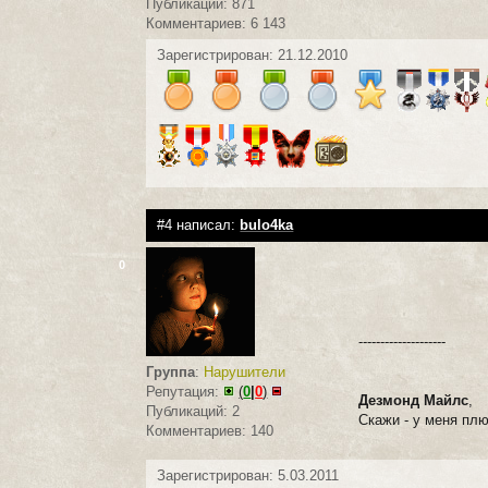
Публикаций: 871
Комментариев: 6 143
Зарегистрирован: 21.12.2010
#4 написал:
bulо4kа
0
--------------------
Группа
:
Нарушители
Репутация:
(
0
|
0
)
Дезмонд Майлс
,
Публикаций: 2
Скажи - у меня пл
Комментариев: 140
Зарегистрирован: 5.03.2011