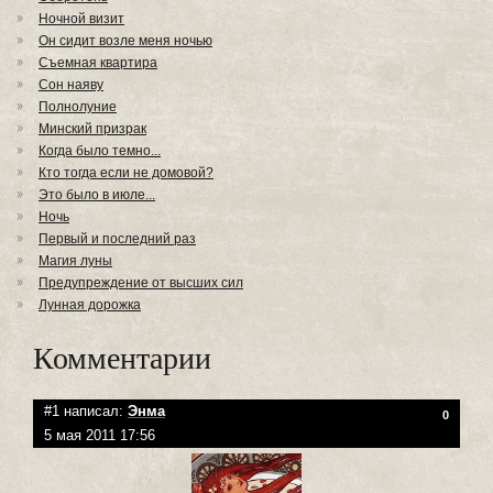
Ночной визит
Он сидит возле меня ночью
Съемная квартира
Сон наяву
Полнолуние
Минский призрак
Когда было темно...
Кто тогда если не домовой?
Это было в июле...
Ночь
Первый и последний раз
Магия луны
Предупреждение от высших сил
Лунная дорожка
Комментарии
#1 написал:
Энма
0
5 мая 2011 17:56