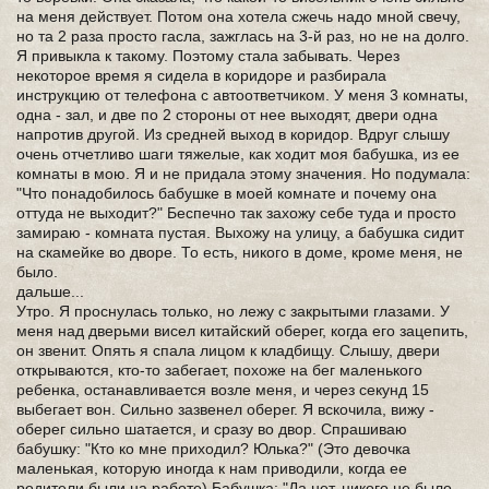
на меня действует. Потом она хотела сжечь надо мной свечу,
но та 2 раза просто гасла, зажглась на 3-й раз, но не на долго.
Я привыкла к такому. Поэтому стала забывать. Через
некоторое время я сидела в коридоре и разбирала
инструкцию от телефона с автоответчиком. У меня 3 комнаты,
одна - зал, и две по 2 стороны от нее выходят, двери одна
напротив другой. Из средней выход в коридор. Вдруг слышу
очень отчетливо шаги тяжелые, как ходит моя бабушка, из ее
комнаты в мою. Я и не придала этому значения. Но подумала:
"Что понадобилось бабушке в моей комнате и почему она
оттуда не выходит?" Беспечно так захожу себе туда и просто
замираю - комната пустая. Выхожу на улицу, а бабушка сидит
на скамейке во дворе. То есть, никого в доме, кроме меня, не
было.
дальше...
Утро. Я проснулась только, но лежу с закрытыми глазами. У
меня над дверьми висел китайский оберег, когда его зацепить,
он звенит. Опять я спала лицом к кладбищу. Слышу, двери
открываются, кто-то забегает, похоже на бег маленького
ребенка, останавливается возле меня, и через секунд 15
выбегает вон. Сильно зазвенел оберег. Я вскочила, вижу -
оберег сильно шатается, и сразу во двор. Спрашиваю
бабушку: "Кто ко мне приходил? Юлька?" (Это девочка
маленькая, которую иногда к нам приводили, когда ее
родители были на работе) Бабушка: "Да нет, никого не было,