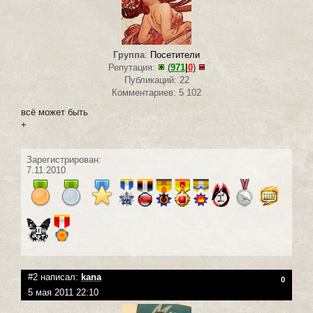
Группа
:
Посетители
Репутация:
(
971
|
0
)
Публикаций: 22
Комментариев: 5 102
всё может быть
+
Зарегистрирован:
7.11.2010
#2 написал:
kana
0
5 мая 2011 22:10