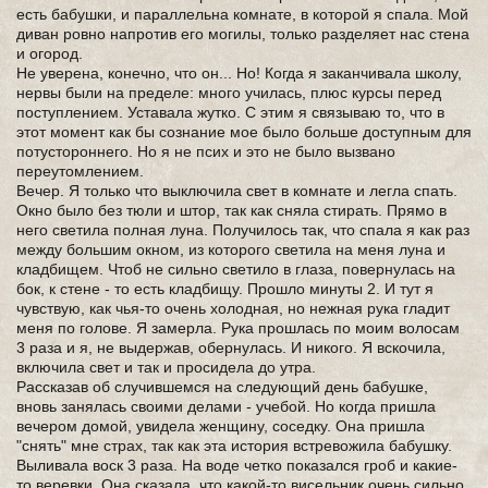
есть бабушки, и параллельна комнате, в которой я спала. Мой
диван ровно напротив его могилы, только разделяет нас стена
и огород.
Не уверена, конечно, что он... Но! Когда я заканчивала школу,
нервы были на пределе: много училась, плюс курсы перед
поступлением. Уставала жутко. С этим я связываю то, что в
этот момент как бы сознание мое было больше доступным для
потустороннего. Но я не псих и это не было вызвано
переутомлением.
Вечер. Я только что выключила свет в комнате и легла спать.
Окно было без тюли и штор, так как сняла стирать. Прямо в
него светила полная луна. Получилось так, что спала я как раз
между большим окном, из которого светила на меня луна и
кладбищем. Чтоб не сильно светило в глаза, повернулась на
бок, к стене - то есть кладбищу. Прошло минуты 2. И тут я
чувствую, как чья-то очень холодная, но нежная рука гладит
меня по голове. Я замерла. Рука прошлась по моим волосам
3 раза и я, не выдержав, обернулась. И никого. Я вскочила,
включила свет и так и просидела до утра.
Рассказав об случившемся на следующий день бабушке,
вновь занялась своими делами - учебой. Но когда пришла
вечером домой, увидела женщину, соседку. Она пришла
"снять" мне страх, так как эта история встревожила бабушку.
Выливала воск 3 раза. На воде четко показался гроб и какие-
то веревки. Она сказала, что какой-то висельник очень сильно