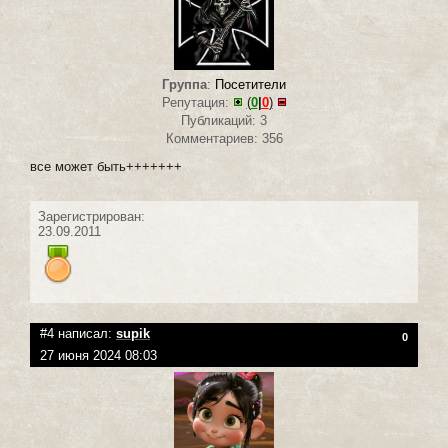
Группа
:
Посетители
Репутация:
(
0
|
0
)
Публикаций: 3
Комментариев: 356
все может быть+++++++
Зарегистрирован:
23.09.2011
#4 написал:
supik
0
27 июня 2024 08:03