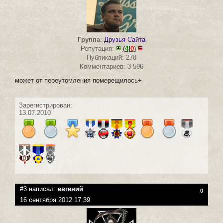
Группа
:
Друзья Сайта
Репутация:
(
4
|
0
)
Публикаций: 278
Комментариев: 3 596
может от переутомления померещилось+
Зарегистрирован:
13.07.2010
#3 написал:
евгений
0
16 сентября 2012 17:39