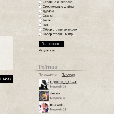
Страшно интересно
Смертельные файлы
Дурдом
Сказки
Тесты
НЛО
Обзор страшных видео
Обзор страшных игр
Результаты
Рейтинг
По медалям
По очкам
1 14:33
Сделано_в_СССР
Медалей: 38
Летяга
Медалей: 33
olqa.weles
Медалей: 29