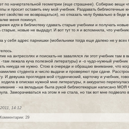
ачет по начертательной геометрии (еще страшнее). Собираю вещи ч
пы и просит оставить ему мой учебник. Раздавать библиотечные кн
т свойство не возвращаться), но отказать челу буквально в беде в
талке меня покинул.
ремя идти в библиотеку сдавать старые учебники и получать новые
старые, новые не выдадут. И вот тут то я и вспомнила, что учебник
ла у себя адрес парнишки (мобильники тогда еще далеко не у всех 
телось.
ие на антресолях и поискать-не завалялся ли этот учебник там в 
 -там лежала куча полезной литературы) и -о чудо-нужный учебник
хать никуда не нужно. Стою в очереди и обращаю внимание, что ког
фамилию студента и число выдачи и проверяют при сдаче. Расстро
у. И девушка проглядев мой студенческий, карточку и учебник, говор
а ходила в описках нужной мне литературы, я аккуратно перегнулас
-внимание - на вкладыше была рукой библиотекарши написано МО
а. Заморачиваться на этом я не стала, но так вот мне подвезло 
-2011, 14:12
Комментарии: 29