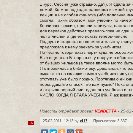
1 курс. Сессия (уже страшно, да?). Я сдала з
домой. Ко мне подходит парнишка из моей груп
лекции я не особая фанатка (ибо половина имее
смогла. Таким образом, мой учебник по начер
Кончилась сессия, прошли каникулы, настало в
для перваков действует правило-пока не сдашь 
чел отчислен и где его искать теперь-неясно.
Подруга и староста по совместительству гляну
предложила к нему заехать за учебником.
Но честно говоря ехать черти куда не особо хо
Был еще план Б. порыться у подруги в общежит
от бывших жильцов (а такое вполне могло быть
Я отправилась в библиотеку, довольная, что е
выдают то на вкладке самого учебника пишут 
отступать уже было поздно. Протягиваю ей книг
норм. давайте список, что вам нужно" Пока он
и открыла первый лист сданного учебника и 
ЧИСЛО КОГДА Я БРАЛА УЧЕБНИК. Я аж взвизгнул
Новость отредактировал
VENDETTA
- 25-02
25-02-2011, 12:13 by
el13
Просмотров: 3 337
-5