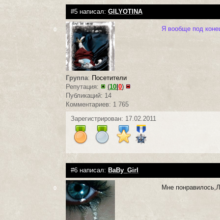
#5 написал:
GILYOTINA
Я вообще под коне
0
Группа
:
Посетители
Репутация:
(
10
|
0
)
Публикаций: 14
Комментариев: 1 765
Зарегистрирован: 17.02.2011
#6 написал:
BaBy_Girl
Мне понравилось,Л
0