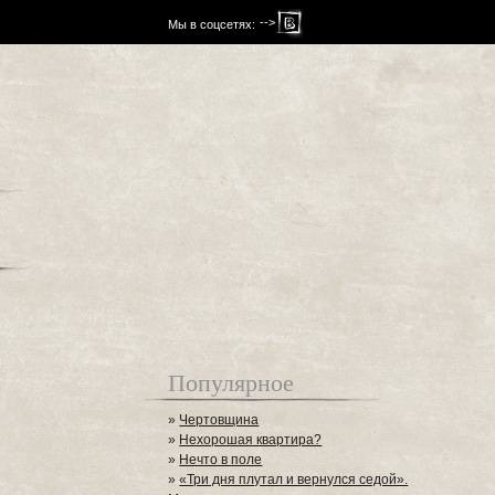
-->
Мы в соцсетях:
Популярное
»
Чертовщина
»
Нехорошая квартира?
»
Нечто в поле
»
«Три дня плутал и вернулся седой».