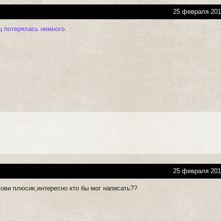
25 февраля 201
ц потерялась немного
.
25 февраля 201
ови плюсик,интересно кто бы мог написать??