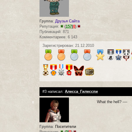
Группа
:
Друзья Сайта
Репутация:
(
157
|
0
)
Публикаций: 871
Комментариев: 6 143
Зарегистрирован: 21.12.2010
#3 написал:
Алесса_Гилесспи
What the hell? ----
0
Группа
:
Посетители
Репутация:
(
0
|
0
)