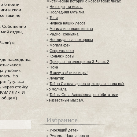
Мистические истории о нововятских лесах
то б пойти
»
Ни гводя, ни жезла
иги и свои
»
Последняя бутылка
се таки не
»
Тени
»
Чудеса наших лесов
. Собственно
»
Могила инопланетянина
 мой отдан,
»
Радио Пхеньяна
»
Неожиданные похороны
были) и
»
Могила фей
»
Сверхчеловек
»
Коньяк и розы
виде наследства
»
Призрачная электричка 3. Часть 2
 отыскался.
»
Пока
да учебник
»
Я хочу выйти из игры!
илась. Но
»
Лунатик
ит "угу. все
»
Тайна Синска: деревня, которая знала всё,
ь через стойку
но молчала
Я ФАМИЛИЯ И
»
Тайны Села Алексеевка, его обитатели,
в общем)
неизвестные массам.
Избранное
»
Уносящий детей
»
Русалка. Часть первая