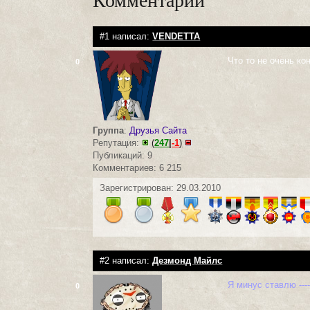
#1 написал:
VENDETTA
Что то не очень к
0
Группа
:
Друзья Сайта
Репутация:
(
247
|
-1
)
Публикаций: 9
Комментариев: 6 215
Зарегистрирован: 29.03.2010
#2 написал:
Дезмонд Майлс
Я минус ставлю -----
0