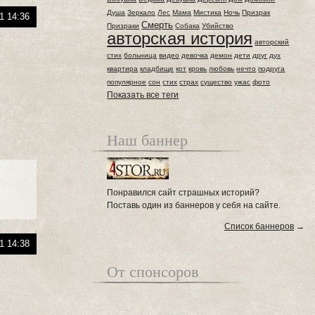
Душа
Зеркало
Лес
Мама
Мистика
Ночь
Призрак
1 14:36
Смерть
Призраки
Собака
Убийство
авторская история
авторский
стих
больница
видео
девочка
демон
дети
друг
дух
квартира
кладбище
кот
кровь
любовь
нечто
подруга
популярное
сон
стих
страх
существо
ужас
фото
Показать все теги
Наш баннер
Понравился сайт страшных историй?
Поставь один из баннеров у себя на сайте.
Список баннеров
→
1 14:38
От спонсоров