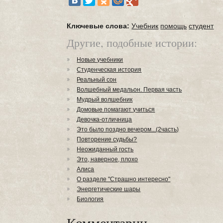
Ключевые слова:
Учебник
помощь
студент
Другие, подобные истории:
Новые учебники
Студенческая история
Реальный сон
Волшебный медальон. Первая часть
Мудрый волшебник
Домовые помагают учиться
Девочка-отличница
Это было поздно вечером...(2часть)
Повторение судьбы?
Неожиданный гость
Это, наверное, плохо
Алиса
О разделе "Страшно интересно"
Энергетические шары
Биология
Комментарии