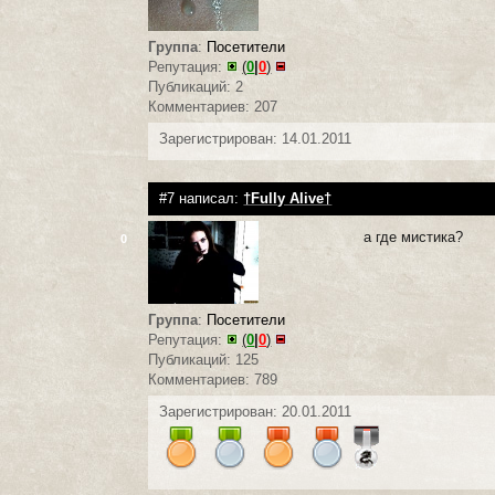
Группа
:
Посетители
Репутация:
(
0
|
0
)
Публикаций: 2
Комментариев: 207
Зарегистрирован: 14.01.2011
#7 написал:
†Fully Alive†
а где мистика?
0
Группа
:
Посетители
Репутация:
(
0
|
0
)
Публикаций: 125
Комментариев: 789
Зарегистрирован: 20.01.2011