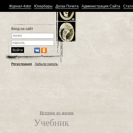
Журнал 4stor
Юзербары
Доска Почета
Администрация Сайта
Стати
Вход на сайт
Регистрация
Забыли пароль
Истории из жизни
Учебник