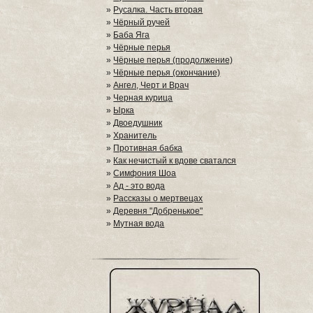
»
Русалка. Часть вторая
»
Чёрный ручей
»
Баба Яга
»
Чёрные перья
»
Чёрные перья (продолжение)
»
Чёрные перья (окончание)
»
Ангел, Черт и Врач
»
Черная курица
»
Ырка
»
Двоедушник
»
Хранитель
»
Противная бабка
»
Как нечистый к вдове сватался
»
Симфония Шоа
»
Ад - это вода
»
Рассказы о мертвецах
»
Деревня "Добренькое"
»
Мутная вода