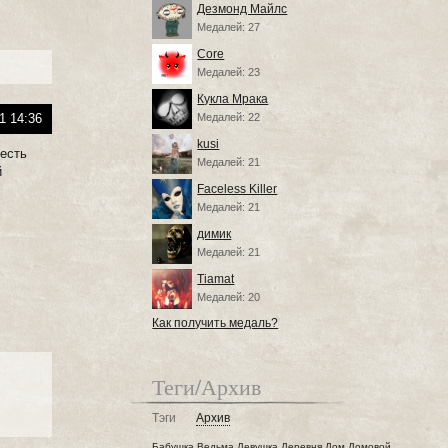
Дезмонд Майлс
Медалей: 27
Core
Медалей: 23
Кукла Мрака
Медалей: 22
1 14:36
kusi
 есть
Медалей: 21
й
Faceless Killer
Медалей: 21
димик
Медалей: 21
Tiamat
Медалей: 20
Как получить медаль?
Теги/Архив
Тэги
Архив
Бабушка
Ведьма
Девушка
Деревня
Дом
Домовой