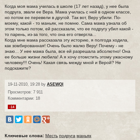
Когда моя мама училась в школе (17 лет назад), у нее была
подруга, звали ее Вера. Мама училась с ней в одном классе,
но потом ее перевели в другой. Так вот, Веру убили. По-
моему, какой - то маньяк, не помню. Сама мама узнала об
этом только потом, ей рассказали, что ее подругу убил какой -
то парень, из-за того, что она его отвергла...
Когда мне мама рассказала эту историю, я полгода ходила,
как зомбированная! Очень было жалко Веру! Почему - не
знаю... У нее мама была, все ей разрешала абсолютно! Она
ее больше жизни любила! А я хочу отомстить этому ужасному
человеку!!! Очень! Какая связь между мной и Верой? Не
подскажите?
19-11-2010, 19:28 by
ASEWQI
Просмотров: 7 911
Комментарии: 18
-14
Ключевые слова:
Месть
подруга
маньяк