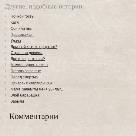
Другие, подобные истории:
Ночной гость
Катя
Сон или явь
Просыпайся!
Удача
Домовой хотел вернуться?
Странная девочка
Дар или фантазия?
Мамино чувство вины
Dreams come true
Перед смертью
Призрак с квартиры 204
Мама! зачем ты меня убила?..
Злой барабашка
Забыли
Комментарии