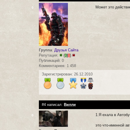
Может это действи
0
Группа
:
Друзья Сайта
Репутация:
(
0
|
0
)
Публикаций: 0
Комментариев: 1 458
Зарегистрирован: 26.12.2010
#4 написал:
Вилли
1.Я ехала в Автобу
0
это что-именной ав