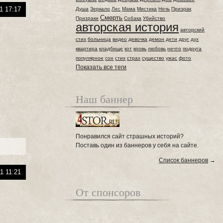
1 17:17
Душа
Зеркало
Лес
Мама
Мистика
Ночь
Призрак
Смерть
Призраки
Собака
Убийство
авторская история
авторский
стих
больница
видео
девочка
демон
дети
друг
дух
квартира
кладбище
кот
кровь
любовь
нечто
подруга
популярное
сон
стих
страх
существо
ужас
фото
Показать все теги
Наш баннер
Понравился сайт страшных историй?
Поставь один из баннеров у себя на сайте.
Список баннеров
→
1 11:21
От спонсоров