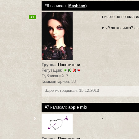
#6 написал:
Mashka=)
ничего не поняла и
+1
и чё за косичка? с
Группа
:
Посетители
Репутация:
(
0
|
0
)
Публикаций: 7
Комментариев: 38
Зарегистрирован: 15.12.2010
#7 написал:
apple mix
-
0
Группа
:
Посетители