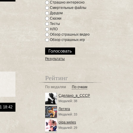
Страшно интересно
Смертельные файлы
Дурдом
Сказки
Тесты
НЛО
Обзор страшных видео
Обзор страшных игр
Результаты
Рейтинг
По медалям
По очкам
Сделано_в_СССР
Медалей: 38
1 18:42
Летяга
Медалей: 33
olqa.weles
Медалей: 29