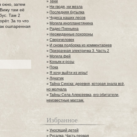
»
Тени
в окно, затем
»
Ни гводя, ни жезла
 Вижу там её
»
Последняя бутылка
бус. Там 2
»
Чудеса наших лесов
рёт. За то что
»
Могила инопланетянина
 как ошпаренная
»
Радио Пхеньяна
»
Неожиданные похороны
»
Сверхчеловек
»
И снова подборка из комментариев
»
Призрачная электричка 3. Часть 2
»
Могила фей
»
Коньяк и розы
»
Пока
»
Я хочу выйти из игры!
»
Лунатик
»
Тайна Синска: деревня, которая знала всё,
но молчала
»
Тайны Села Алексеевка, его обитатели,
неизвестные массам.
Избранное
»
Уносящий детей
»
Русалка. Часть первая