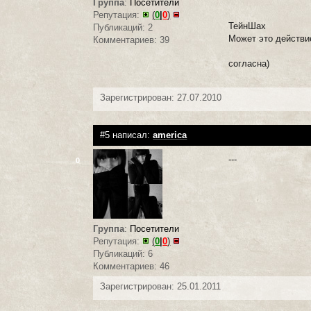
Группа
:
Посетители
Репутация:
(
0
|
0
)
ТейнШах
Публикаций: 2
Может это действи
Комментариев: 39
согласна)
Зарегистрирован: 27.07.2010
#5 написал:
america
---
0
Группа
:
Посетители
Репутация:
(
0
|
0
)
Публикаций: 6
Комментариев: 46
Зарегистрирован: 25.01.2011