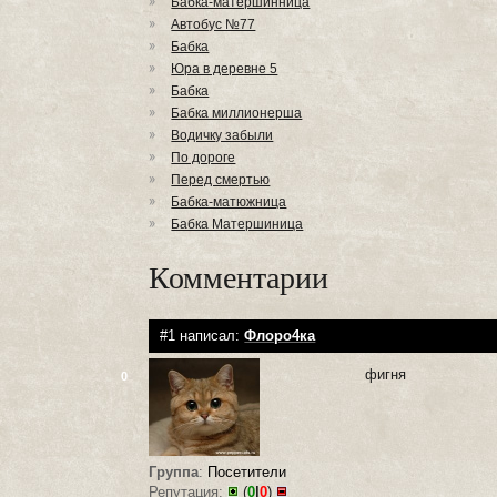
Бабка-матершинница
Автобус №77
Бабка
Юра в деревне 5
Бабка
Бабка миллионерша
Водичку забыли
По дороге
Перед смертью
Бабка-матюжница
Бабка Матершиница
Комментарии
#1 написал:
Флоро4ка
фигня
0
Группа
:
Посетители
Репутация:
(
0
|
0
)