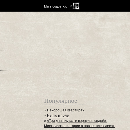
-->
Мы в соцсетях:
Популярное
»
Нехорошая квартира?
»
Нечто в поле
»
«Три дня плутал и вернулся седой».
Мистические истории о нововятских лесах