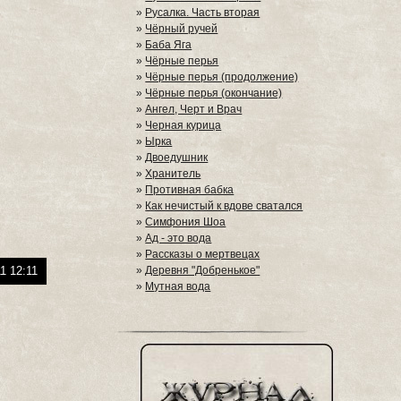
»
Русалка. Часть вторая
»
Чёрный ручей
»
Баба Яга
»
Чёрные перья
»
Чёрные перья (продолжение)
»
Чёрные перья (окончание)
»
Ангел, Черт и Врач
»
Черная курица
»
Ырка
»
Двоедушник
»
Хранитель
»
Противная бабка
»
Как нечистый к вдове сватался
»
Симфония Шоа
»
Ад - это вода
»
Рассказы о мертвецах
1 12:11
»
Деревня "Добренькое"
»
Мутная вода