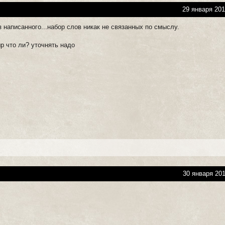
29 января 201
з написанного...набор слов никак не связанных по смыслу.
ыр что ли? уточнять надо
30 января 201