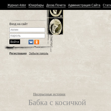
Журнал 4stor
Юзербары
Доска Почета
Администрация Сайта
Стати
Вход на сайт
Регистрация
Забыли пароль
Несерьезные истории
Бабка с косичкой