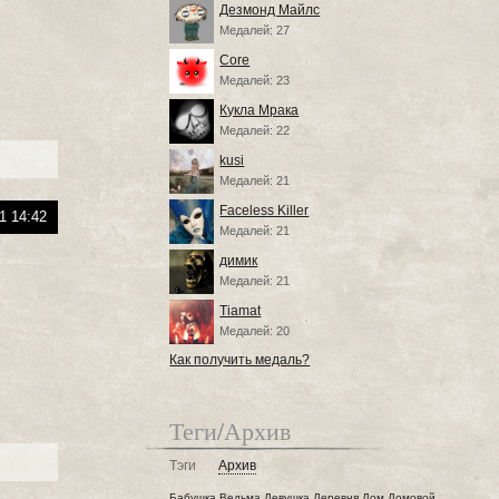
Дезмонд Майлс
Медалей: 27
Core
Медалей: 23
Кукла Мрака
Медалей: 22
kusi
Медалей: 21
Faceless Killer
1 14:42
Медалей: 21
димик
Медалей: 21
Tiamat
Медалей: 20
Как получить медаль?
Теги/Архив
Тэги
Архив
Бабушка
Ведьма
Девушка
Деревня
Дом
Домовой