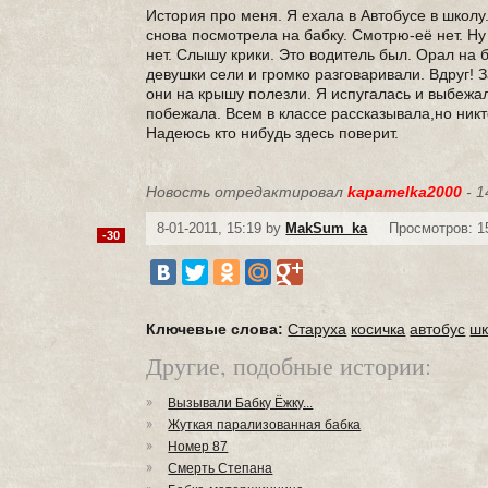
История про меня. Я ехала в Автобусе в школу.
снова посмотрела на бабку. Смотрю-её нет. Ну
нет. Слышу крики. Это водитель был. Орал на 
девушки сели и громко разговаривали. Вдруг! З
они на крышу полезли. Я испугалась и выбежал
побежала. Всем в классе рассказывала,но никт
Надеюсь кто нибудь здесь поверит.
Новость отредактировал
kapamelka2000
- 1
8-01-2011, 15:19 by
MakSum_ka
Просмотров: 1
-30
Ключевые слова:
Старуха
косичка
автобус
шк
Другие, подобные истории:
Вызывали Бабку Ёжку...
Жуткая парализованная бабка
Номер 87
Смерть Степана