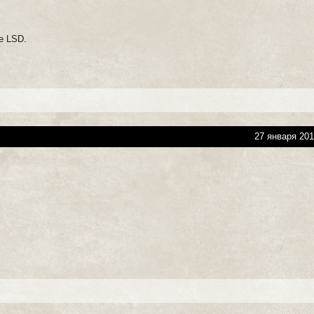
е LSD.
27 января 201