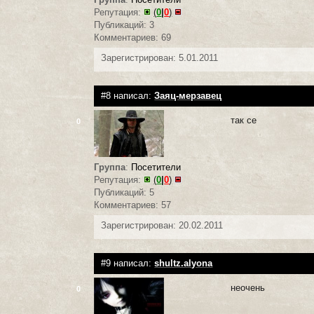
Репутация:
(
0
|
0
)
Публикаций: 3
Комментариев: 69
Зарегистрирован: 5.01.2011
#8 написал:
Заяц-мерзавец
так се
0
Группа
:
Посетители
Репутация:
(
0
|
0
)
Публикаций: 5
Комментариев: 57
Зарегистрирован: 20.02.2011
#9 написал:
shultz.alyona
неочень
0