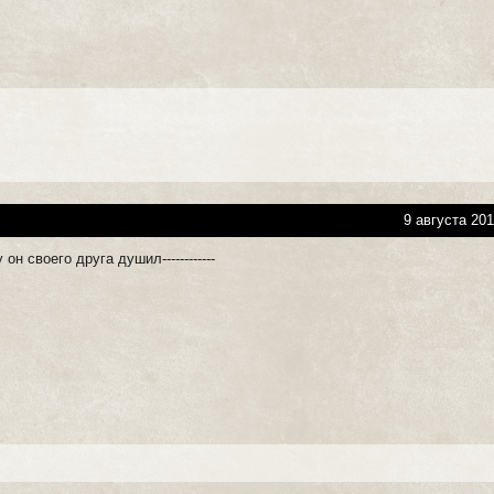
9 августа 201
он своего друга душил------------