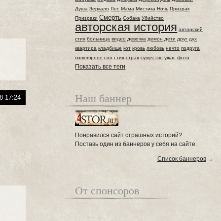
Душа
Зеркало
Лес
Мама
Мистика
Ночь
Призрак
Смерть
Призраки
Собака
Убийство
авторская история
авторский
стих
больница
видео
девочка
демон
дети
друг
дух
квартира
кладбище
кот
кровь
любовь
нечто
подруга
популярное
сон
стих
страх
существо
ужас
фото
Показать все теги
Наш баннер
8 17:24
Понравился сайт страшных историй?
Поставь один из баннеров у себя на сайте.
Список баннеров
→
От спонсоров