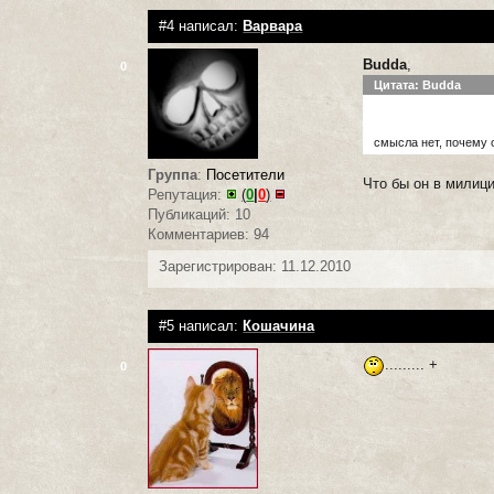
#4 написал:
Варвара
Budda
,
0
Цитата: Budda
смысла нет, почему о
Группа
:
Посетители
Что бы он в милици
Репутация:
(
0
|
0
)
Публикаций: 10
Комментариев: 94
Зарегистрирован: 11.12.2010
#5 написал:
Кошачина
......... +
0