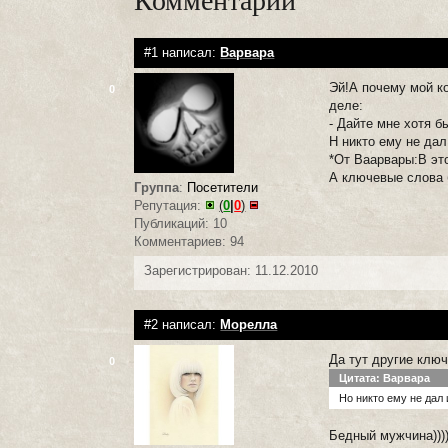
#1 написал:
Варвара
Эй!А почему мой к
0
деле:
- Дайте мне хотя б
Н никто ему не дал
*От Ваарвары:В это
А ключевые слова 
Группа
:
Посетители
Репутация:
(
0
|
0
)
Публикаций: 10
Комментариев: 94
Зарегистрирован: 11.12.2010
#2 написал:
Морелла
Да тут другие клю
0
Цитата: Варвара
Но никто ему не дал 
Бедный мужчина)))