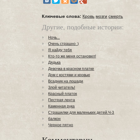
Ключевые слова:
Кровь
мозги
смерть
Другие, подобные истории:
Ночь...
Очень страшно :)
Я найду тебя
Кто-то же меня остановил!
Дядька
Девочка в красном платке
Дом с костями и кровью
Всадник на лошади
Злой читатель!
Красный платок
Пестрая лента
Каменная рука
Страшилки для маленьких детей.Ч-3
балкон
Черное пятно
Комментарии