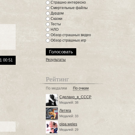
Страшно интересно
Смертельные файлы
Дурдом
Сказки
Тесты
НЛО
Обзор страшных видео
Обзор страшных игр
Результаты
1 00:51
Рейтинг
По медалям
По очкам
Сделано_в_СССР
Медалей: 38
Летяга
Медалей: 33
olqa.weles
Медалей: 29