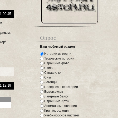
1 09:45
ом
идимым.
Опрос
мер*
Ваш любимый раздел
Истории из жизни
Творческие истории
Страшные фото
Стихи
Страшилки
Сны
Легенды
1 12:19
Несерьезные истории
Вызов духов
Лагерные байки
Страшные Арты
Аномальные явления
Криптозоология
Учебник основ мистики