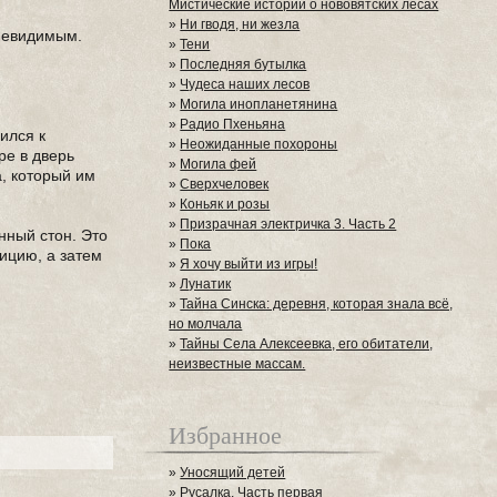
Мистические истории о нововятских лесах
»
Ни гводя, ни жезла
 невидимым.
»
Тени
»
Последняя бутылка
»
Чудеса наших лесов
»
Могила инопланетянина
»
Радио Пхеньяна
ился к
»
Неожиданные похороны
ре в дверь
»
Могила фей
а, который им
»
Сверхчеловек
»
Коньяк и розы
»
Призрачная электричка 3. Часть 2
нный стон. Это
»
Пока
ицию, а затем
»
Я хочу выйти из игры!
»
Лунатик
»
Тайна Синска: деревня, которая знала всё,
но молчала
»
Тайны Села Алексеевка, его обитатели,
неизвестные массам.
Избранное
»
Уносящий детей
»
Русалка. Часть первая