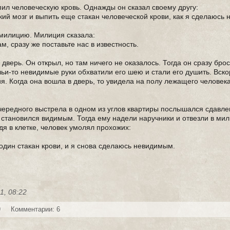
пил человеческую кровь. Однажды он сказал своему другу:
кий мозг и выпить еще стакан человеческой крови, как я сделаюсь
в милицию. Милиция сказала:
м, сразу же поставьте нас в известность.
дверь. Он открыл, но там ничего не оказалось. Тогда он сразу брос
ьи-то невидимые руки обхватили его шею и стали его душить. Вско
. Когда она вошла в дверь, то увидела на полу лежащего человек
очередного выстрела в одном из углов квартиры послышался сдавле
становился видимым. Тогда ему надели наручники и отвезли в мил
дя в клетке, человек умолял прохожих:
 один стакан крови, и я снова сделаюсь невидимым.
1, 08:22
9
Комментарии: 6