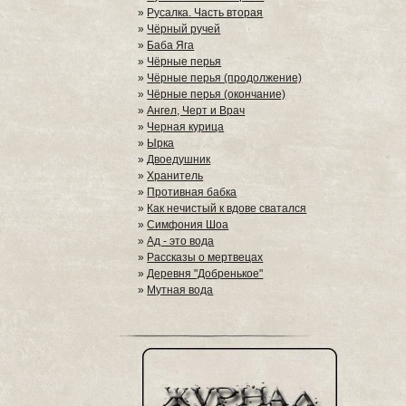
»
Русалка. Часть вторая
»
Чёрный ручей
»
Баба Яга
»
Чёрные перья
»
Чёрные перья (продолжение)
»
Чёрные перья (окончание)
»
Ангел, Черт и Врач
»
Черная курица
»
Ырка
»
Двоедушник
»
Хранитель
»
Противная бабка
»
Как нечистый к вдове сватался
»
Симфония Шоа
»
Ад - это вода
»
Рассказы о мертвецах
»
Деревня "Добренькое"
»
Мутная вода