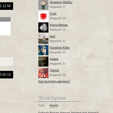
Дезмонд Майлс
1 12:56
Медалей: 27
Core
Медалей: 23
Кукла Мрака
Медалей: 22
kusi
Медалей: 21
Faceless Killer
Медалей: 21
димик
Медалей: 21
Tiamat
3 02:13
Медалей: 20
Как получить медаль?
Теги/Архив
Тэги
Архив
Бабушка
Ведьма
Девушка
Деревня
Дом
Домовой