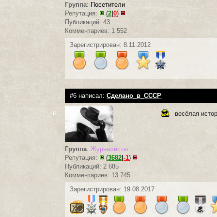
Группа
:
Посетители
Репутация:
(
2
|
0
)
Публикаций: 43
Комментариев: 1 552
Зарегистрирован: 8.11.2012
#6 написал:
Сделано_в_СССР
весёлая истор
0
Группа
:
Журналисты
Репутация:
(
3682
|
-1
)
Публикаций: 2 685
Комментариев: 13 745
Зарегистрирован: 19.08.2017