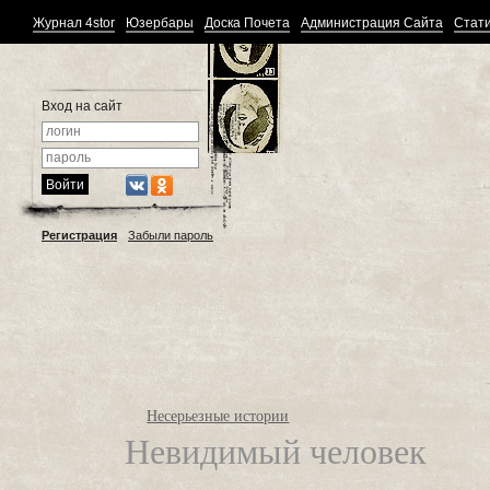
Журнал 4stor
Юзербары
Доска Почета
Администрация Сайта
Стати
Вход на сайт
Регистрация
Забыли пароль
Несерьезные истории
Невидимый человек