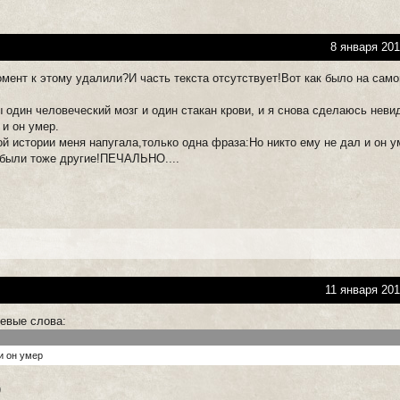
8 января 201
омент к этому удалили?И часть текста отсутствует!Вот как было на сам
ы один человеческий мозг и один стакан крови, и я снова сделаюсь нев
 и он умер.
й истории меня напугала,только одна фраза:Но никто ему не дал и он у
были тоже другие!ПЕЧАЛЬНО....
11 января 201
чевые слова:
и он умер
)