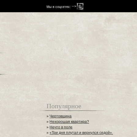
-->
Мы в соцсетях:
Популярное
»
Чертовщина
»
Нехорошая квартира?
»
Нечто в поле
»
«Три дня плутал и вернулся седой».