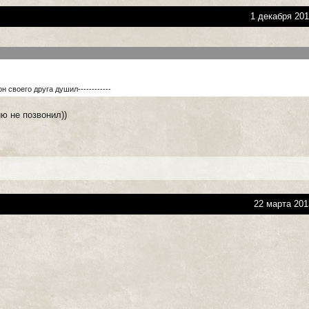
1 декабря 201
н своего друга душил------------
ю не позвонил))
22 марта 201