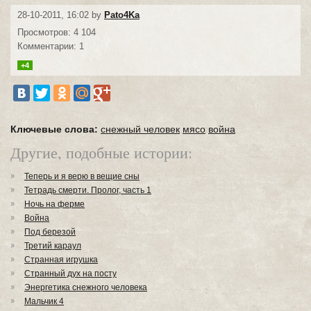
28-10-2011, 16:02 by
Pato4Ka
Просмотров: 4 104
Комментарии: 1
+4
Ключевые слова:
снежный человек
мясо
война
Другие, подобные истории:
Теперь и я верю в вещие сны
Тетрадь смерти. Пролог, часть 1
Ночь на ферме
Война
Под березой
Третий караул
Странная игрушка
Странный дух на посту
Энергетика снежного человека
Мальчик 4