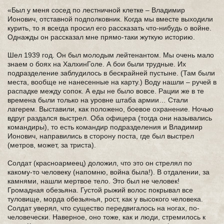
«Был у меня сосед по лестничной клетке – Владимир
Ионович, отставной подполковник. Когда мы вместе выходили
курить, то я всегда просил его рассказать что-нибудь о войне.
Однажды он рассказал мне прямо-таки жуткую историю.
Шел 1939 год. Он был молодым лейтенантом. Мы очень мало
знаем о боях на ХалхинГоле. А бои были трудные. Их
подразделение заблудилось в бескрайней пустыне. (Там были
места, вообще не нанесенные на карту.) Воду нашли – ручей в
распадке между сопок. А еды не было вовсе. Рации же в те
времена были только на уровне штаба армии… Стали
лагерем. Выставили, как положено, боевое охранение. Ночью
вдруг раздался выстрел. Оба офицера (тогда они назывались
командиры), то есть командир подразделения и Владимир
Ионович, направились в сторону поста, где был выстрел
(метров, может, за триста).
Солдат (красноармеец) доложил, что это он стрелял по
какому-то человеку (напомню, война была!). В отдалении, за
камнями, нашли мертвое тело. Это был не человек!
Громадная обезьяна. Густой рыжий волос покрывал все
туловище, морда обезьянья, рост, как у высокого человека.
Солдат уверял, что существо передвигалось на ногах, по-
человечески. Наверное, оно тоже, как и люди, стремилось к