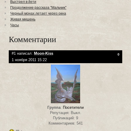
Выстрел в йети
Продолжение рассказа "Мальчик"
Черный монах летает через окна
Живая мишень
Часы
Комментарии
#1 написал:
Moon-Kiss
0
1 ноября 2011 15:22
Группа
:
Посетители
Репутация: Выкл.
Публикаций: 9
Комментариев: 541