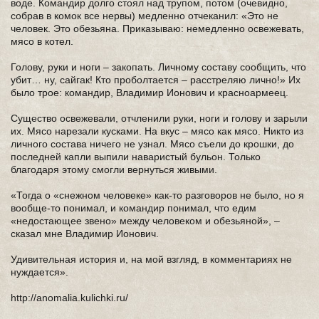
воде. Командир долго стоял над трупом, потом (очевидно,
собрав в комок все нервы) медленно отчеканил: «Это не
человек. Это обезьяна. Приказываю: немедленно освежевать,
мясо в котел.
Голову, руки и ноги – закопать. Личному составу сообщить, что
убит… ну, сайгак! Кто проболтается – расстреляю лично!» Их
было трое: командир, Владимир Ионович и красноармеец.
Существо освежевали, отчленили руки, ноги и голову и зарыли
их. Мясо нарезали кусками. На вкус – мясо как мясо. Никто из
личного состава ничего не узнал. Мясо съели до крошки, до
последней капли выпили наваристый бульон. Только
благодаря этому смогли вернуться живыми.
«Тогда о «снежном человеке» как-то разговоров не было, но я
вообще-то понимал, и командир понимал, что едим
«недостающее звено» между человеком и обезьяной», –
сказал мне Владимир Ионович.
Удивительная история и, на мой взгляд, в комментариях не
нуждается».
http://anomalia.kulichki.ru/