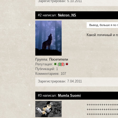
Зарегистрирован: 5.10.2011
#2 написал:
Nekron_NS
0
Вывод, больше я по 
Какой логичный и 
Группа
:
Посетители
Репутация:
(
0
|
0
)
Публикаций: 1
Комментариев: 107
Зарегистрирован: 7.04.2011
#3 написал:
Mumla Suomi
++++++++++++++
0
++++++++++++++
++++++++++++++