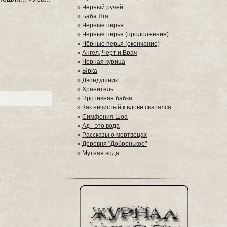
»
Чёрный ручей
»
Баба Яга
»
Чёрные перья
»
Чёрные перья (продолжение)
»
Чёрные перья (окончание)
»
Ангел, Черт и Врач
»
Черная курица
»
Ырка
»
Двоедушник
»
Хранитель
»
Противная бабка
»
Как нечистый к вдове сватался
»
Симфония Шоа
»
Ад - это вода
»
Рассказы о мертвецах
»
Деревня "Добренькое"
»
Мутная вода