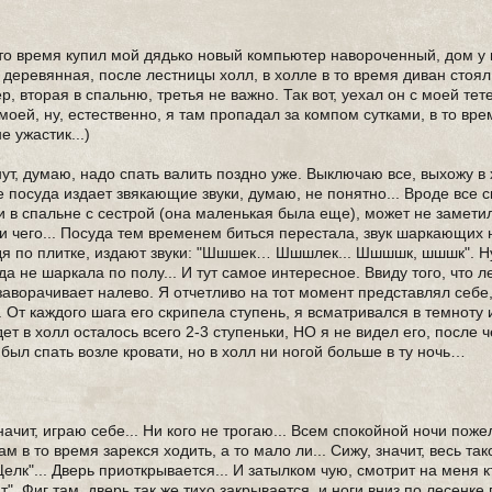
 то время купил мой дядько новый компьютер навороченный, дом у 
 деревянная, после лестницы холл, в холле в то время диван стоял,
р, вторая в спальню, третья не важно. Так вот, уехал он с моей тет
моей, ну, естественно, я там пропадал за компом сутками, в то вре
е ужастик...)
ут, думаю, надо спать валить поздно уже. Выключаю все, выхожу в 
е посуда издает звякающие звуки, думаю, не понятно... Вроде все с
и в спальне с сестрой (она маленькая была еще), может не заметил
ли чего... Посуда тем временем биться перестала, звук шаркающих
 идя по плитке, издают звуки: "Шшшек… Шшшлек... Шшшшк, шшшк". Ну
да не шаркала по полу... И тут самое интересное. Ввиду того, что 
заворачивает налево. Я отчетливо на тот момент представлял себе,
От каждого шага его скрипела ступень, я всматривался в темноту 
дет в холл осталось всего 2-3 ступеньки, НО я не видел его, после 
был спать возле кровати, но в холл ни ногой больше в ту ночь…
ачит, играю себе... Ни кого не трогаю... Всем спокойной ночи пожел
м в то время зарекся ходить, а то мало ли... Сижу, значит, весь так
елк"... Дверь приоткрывается... И затылком чую, смотрит на меня 
т". Фиг там, дверь так же тихо закрывается, и ноги вниз по лесенке 