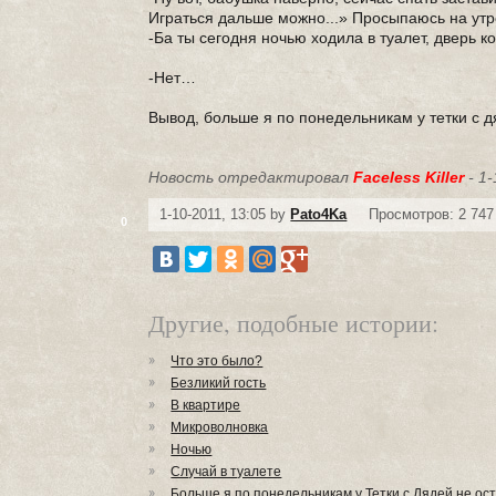
Играться дальше можно...» Просыпаюсь на ут
-Ба ты сегодня ночью ходила в туалет, дверь к
-Нет…
Вывод, больше я по понедельникам у тетки с дяде
Новость отредактировал
Faceless Killer
- 1-
1-10-2011, 13:05 by
Pato4Ka
Просмотров: 2 747
0
Другие, подобные истории:
Что это было?
Безликий гость
В квартире
Микроволновка
Ночью
Случай в туалете
Больше я по понедельникам у Тетки с Дядей не ос