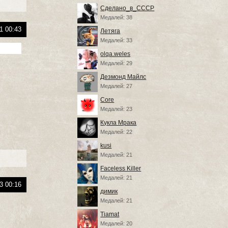
Сделано_в_СССР
Медалей: 38
1 00:43
Летяга
Медалей: 33
olqa.weles
Медалей: 29
Дезмонд Майлс
Медалей: 27
Core
Медалей: 23
Кукла Мрака
Медалей: 22
kusi
Медалей: 21
Faceless Killer
Медалей: 21
3 00:16
димик
Медалей: 21
Tiamat
Медалей: 20