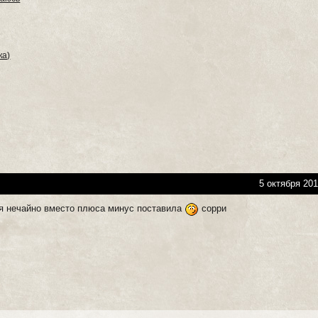
ка)
5 октября 201
я нечайно вместо плюса минус поставила
сорри