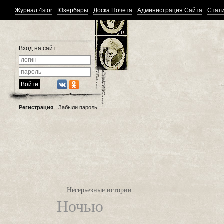
Журнал 4stor
Юзербары
Доска Почета
Администрация Сайта
Стати
Вход на сайт
Регистрация
Забыли пароль
Несерьезные истории
Ночью