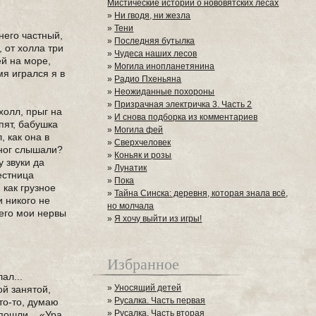
Мистические истории о нововятских лесах
»
Ни гводя, ни жезла
»
Тени
него частный,
»
Последняя бутылка
 от холла три
»
Чудеса наших лесов
ей на море,
»
Могила инопланетянина
мя игрался я в
»
Радио Пхеньяна
»
Неожиданные похороны
»
Призрачная электричка 3. Часть 2
холл, прыг на
»
И снова подборка из комментариев
пят, бабушка
»
Могила фей
, как она в
»
Сверхчеловек
 ног слышали?
»
Коньяк и розы
 звуки да
»
Лунатик
лестница
»
Пока
 как грузное
»
Тайна Синска: деревня, которая знала всё,
и никого не
но молчала
чего мои нервы
»
Я хочу выйти из игры!
Избранное
ал...
»
Уносящий детей
ой занятой,
»
Русалка. Часть первая
кто-то, думаю
»
Русалка. Часть вторая
пошли... «Ура...