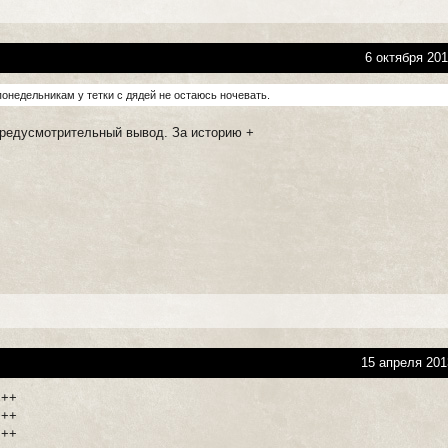
6 октября 201
понедельникам у тетки с дядей не остаюсь ночевать.
предусмотрительный вывод. За историю +
15 апреля 201
+++
+++
+++