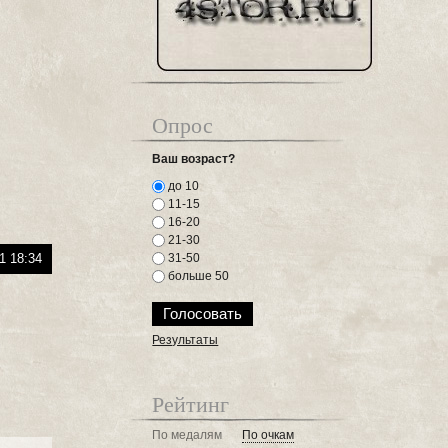
Опрос
Ваш возраст?
до 10
11-15
16-20
21-30
1 18:34
31-50
больше 50
Результаты
Рейтинг
По медалям
По очкам