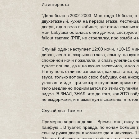
Из интернета
"Дело было в 2002-2003. Мне тогда 15 было, в
двухэтажный, кухня на первом этаже, лестница
двери, одна вела в кабинет, где стоял компьюте
моя бабушка осталась с его дочкой, сеструхой 
fallout тактикс (РПГ, не стрелялку, про зомби и н
Случай один: наступает 12:00 ночи, +10-15 мин
диван, лепота, закрываю глаза, слышу, на кухн
спокойной ночи пожелала, и спать улеглись он
туалет пошла, да и на кухню заскочила, мало 
Я в ту ночь отлично запомнил, как два тапка,
звуки, только вот знаю свою бабушку, она никог
угловая, и идет три-четыре ступеньки прямо и 
тело медленно поднимается по этим ступеням. 
видел. Я ЗНАЛ, ЗНАЛ, что до того, как ЭТО вой
не выдержали, и я шмыгнул в спальню, я готов 
Случай два: Там же…
Примерно через неделю... Время тоже, сижу, зн
Кайфую... В туалет, правда, по ночам больше та
слышу ручка двери в комнате где я нахожусь "Щ
"Ну вот, бабушка наверно, сейчас спать застави