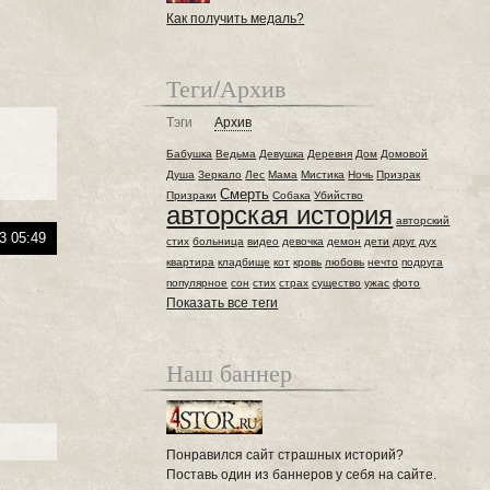
Как получить медаль?
Теги/Архив
Тэги
Архив
Бабушка
Ведьма
Девушка
Деревня
Дом
Домовой
Душа
Зеркало
Лес
Мама
Мистика
Ночь
Призрак
Смерть
Призраки
Собака
Убийство
авторская история
авторский
3 05:49
стих
больница
видео
девочка
демон
дети
друг
дух
квартира
кладбище
кот
кровь
любовь
нечто
подруга
популярное
сон
стих
страх
существо
ужас
фото
Показать все теги
Наш баннер
Понравился сайт страшных историй?
Поставь один из баннеров у себя на сайте.