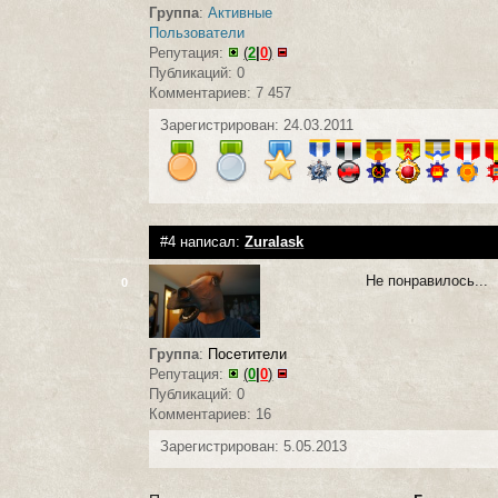
Группа
:
Активные
Пользователи
Репутация:
(
2
|
0
)
Публикаций: 0
Комментариев: 7 457
Зарегистрирован: 24.03.2011
#4 написал:
Zuralask
Не понравилось...
0
Группа
:
Посетители
Репутация:
(
0
|
0
)
Публикаций: 0
Комментариев: 16
Зарегистрирован: 5.05.2013