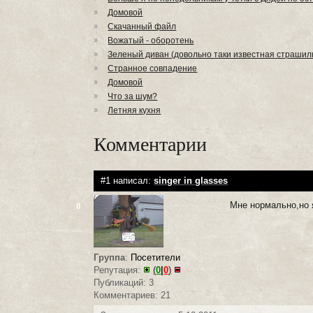
Домовой
Скачанный файл
Вожатый - оборотень
Зеленый диван (довольно таки известная страшил
Странное совпадение
Домовой
Что за шум?
Летняя кухня
Комментарии
#1 написал:
singer in glasses
Мне нормально,но 
0
Группа
:
Посетители
Репутация:
(
0
|
0
)
Публикаций: 3
Комментариев: 21