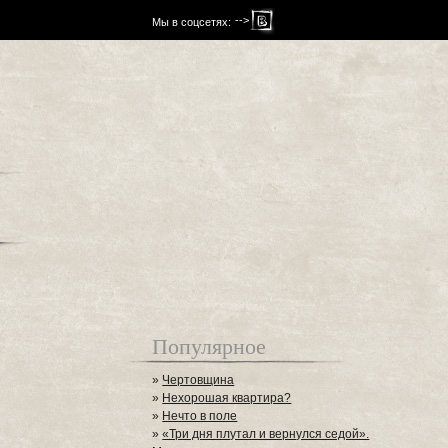
-->
Мы в соцсетях:
Популярное
»
Чертовщина
»
Нехорошая квартира?
»
Нечто в поле
»
«Три дня плутал и вернулся седой».