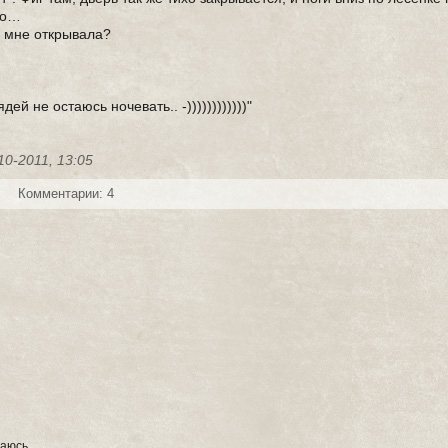
ро…
о мне открывала?
й не остаюсь ночевать.. -))))))))))))"
10-2011, 13:05
Комментарии: 4
таюсь