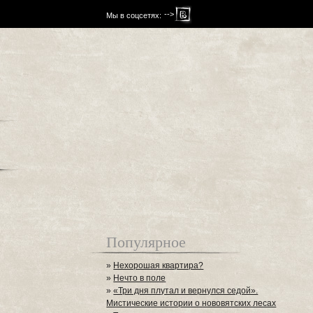
-->
Мы в соцсетях:
Популярное
»
Нехорошая квартира?
»
Нечто в поле
»
«Три дня плутал и вернулся седой».
Мистические истории о нововятских лесах