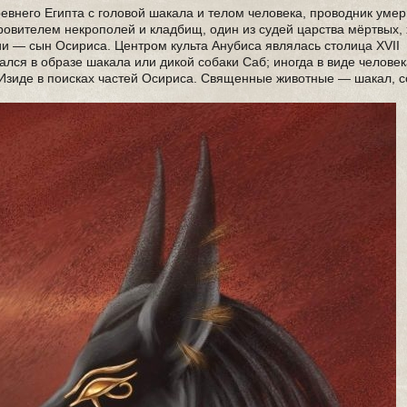
Древнего Египта с головой шакала и телом человека, проводник уме
ровителем некрополей и кладбищ, один из судей царства мёртвых,
ии — сын Осириса. Центром культа Анубиса являлась столица XVII
ался в образе шакала или дикой собаки Саб; иногда в виде человек
Изиде в поисках частей Осириса. Священные животные — шакал, с