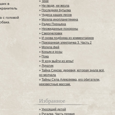
»
Тени
рших в
»
Ни гводя, ни жезла
 хранитель
»
Последняя бутылка
»
Чудеса наших лесов
а с головой
»
Могила инопланетянина
обака.
»
Радио Пхеньяна
»
Неожиданные похороны
»
Сверхчеловек
»
И снова подборка из комментариев
»
Призрачная электричка 3. Часть 2
»
Могила фей
»
Коньяк и розы
»
Пока
»
Я хочу выйти из игры!
»
Лунатик
»
Тайна Синска: деревня, которая знала всё,
но молчала
»
Тайны Села Алексеевка, его обитатели,
неизвестные массам.
Избранное
»
Уносящий детей
»
Русалка. Часть первая