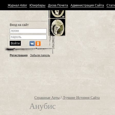
Журнал 4stor
Юзербары
Доска Почета
Администрация Сайта
Стати
Вход на сайт
Регистрация
Забыли пароль
Страшные Арты
/
Лучшие Истории Сайта
Анубис