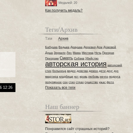
Медалей: 20
Как получить медаль?
Теги/Архив
Тэги
Архив
Бабушка
Ведьма
Девушка
Деревня
Дом
Домовой
Душа
Зеркало
Лес
Мама
Мистика
Ночь
Призрак
Смерть
Призраки
Собака
Убийство
авторская история
авторский
стих
больница
видео
девочка
демон
дети
друг
дух
квартира
кладбище
кот
кровь
любовь
нечто
подруга
популярное
сон
стих
страх
существо
ужас
фото
6 12:26
Показать все теги
Наш баннер
Понравился сайт страшных историй?