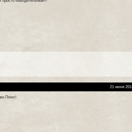
к просто обалдетельный!!!
21 июня 201
иво.Плюс!