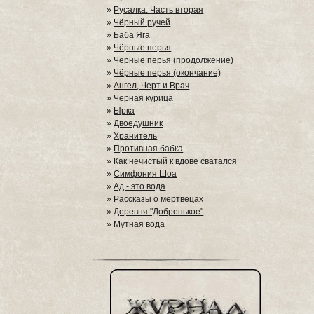
»
Русалка. Часть вторая
»
Чёрный ручей
»
Баба Яга
»
Чёрные перья
»
Чёрные перья (продолжение)
»
Чёрные перья (окончание)
»
Ангел, Черт и Врач
»
Черная курица
»
Ырка
»
Двоедушник
»
Хранитель
»
Противная бабка
»
Как нечистый к вдове сватался
»
Симфония Шоа
»
Ад - это вода
»
Рассказы о мертвецах
»
Деревня "Добренькое"
»
Мутная вода