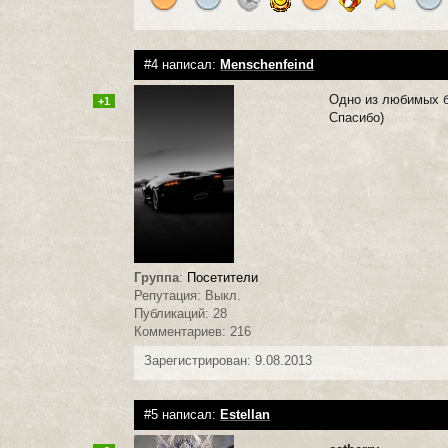
#4 написал:
Menschenfeind
Одно из любимых 
+1
Спасибо)
Группа
:
Посетители
Репутация: Выкл.
Публикаций: 28
Комментариев: 216
Зарегистрирован: 9.08.2013
#5 написал:
Estellan