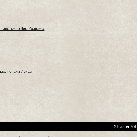
египетского бога Осириса
ндах. Печали Исиды
21 июня 201