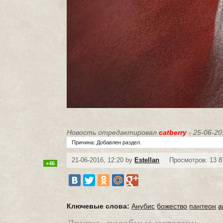
Новость отредактировал
catberry
- 25-06-20
Причина: Добавлен раздел.
21-06-2016, 12:20 by
Estellan
Просмотров: 13 8
+46
Ключевые слова:
Анубис
божество
пантеон
а
Другие, подобные истории: