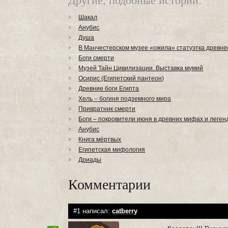
Шакал
Анубис
Душа
В Манчестерском музее «ожила» статуэтка древне
Боги смерти
Музей Тайн Цивилизации. Выставка мумий
Осирис (Египетский пантеон)
Древние боги Египта
Хель – богиня подземного мира
Привратник смерти
Боги – покровители июня в древних мифах и леге
Анубис
Книга мёртвых
Египетская мифология
Дриады
Комментарии
#1 написал:
catberry