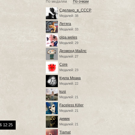
По медалям
По очкам
Сделано_в_СССР
Медалей: 38
Летяга
Медалей: 33
olqa.weles
Медалей: 29
Дезмонд Майлс
Медалей: 27
Core
Медалей: 23
Кукла Мрака
Медалей: 22
kusi
Медалей: 21
Faceless Killer
Медалей: 21
димик
Медалей: 21
6 12:25
Tiamat