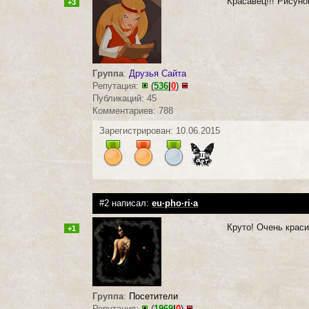
Красавец!!! Рисуно
+3
Группа
:
Друзья Сайта
Репутация:
(
536
|
0
)
Публикаций: 45
Комментариев: 788
Зарегистрирован: 10.06.2015
#2 написал:
eu·pho·ri·a
Круто! Очень крас
+1
Группа
:
Посетители
Репутация:
(
1969
|
0
)