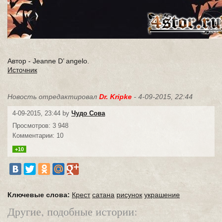
Автор - Jeanne D’ angelo.
Источник
Новость отредактировал
Dr. Kripke
- 4-09-2015, 22:44
4-09-2015, 23:44 by
Чудо Сова
Просмотров: 3 948
Комментарии: 10
+10
Ключевые слова:
Крест
сатана
рисунок
украшение
Другие, подобные истории: