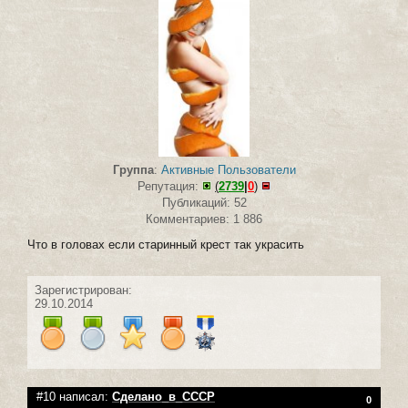
Группа
:
Активные Пользователи
Репутация:
(
2739
|
0
)
Публикаций: 52
Комментариев: 1 886
Что в головах если старинный крест так украсить
Зарегистрирован:
29.10.2014
#10 написал:
Сделано_в_СССР
0