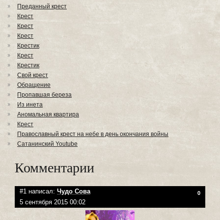
Преданный крест
Крест
Крест
Крест
Крестик
Крест
Крестик
Свой крест
Обращение
Пропавшая береза
Из инета
Аномальная квартира
Крест
Православный крест на небе в день окончания войны
Сатанинский Youtube
Комментарии
#1 написал:
Чудо Сова
0
5 сентября 2015 00:02