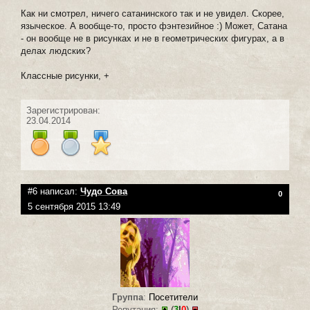
Как ни смотрел, ничего сатанинского так и не увидел. Скорее,
языческое. А вообще-то, просто фэнтезийное :) Может, Сатана
- он вообще не в рисунках и не в геометрических фигурах, а в
делах людских?
Классные рисунки, +
Зарегистрирован:
23.04.2014
#6 написал:
Чудо Сова
0
5 сентября 2015 13:49
Группа
:
Посетители
Репутация:
(
3
|
0
)