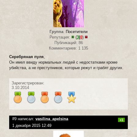
Группа
:
Посетители
Репутация:
(
3
|
0
)
Публикаций: 86
Комментариев: 1 135
Серебряная пуля
,
Он имел ввиду нормальных людей с недостатками кроме
убийства, а не преступников, которые режут и грабят других.
Зарегистрирован:
3.10.2014
#9 написал:
vasilina_apelsina
+1
1 декабря 2015 12:49