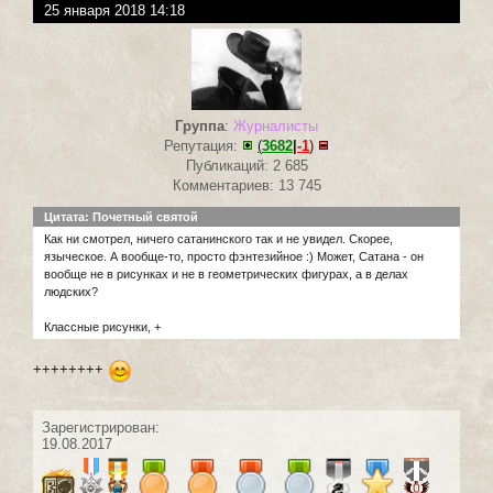
25 января 2018 14:18
Группа
:
Журналисты
Репутация:
(
3682
|
-1
)
Публикаций: 2 685
Комментариев: 13 745
Цитата: Почетный святой
Как ни смотрел, ничего сатанинского так и не увидел. Скорее,
языческое. А вообще-то, просто фэнтезийное :) Может, Сатана - он
вообще не в рисунках и не в геометрических фигурах, а в делах
людских?
Классные рисунки, +
++++++++
Зарегистрирован:
19.08.2017