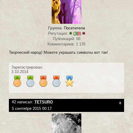
Группа
:
Посетители
Репутация:
(
3
|
0
)
Публикаций: 86
Комментариев: 1 135
Творческий народ! Можете украшать символы вот так!
Зарегистрирован:
3.10.2014
#2 написал:
TETSURO
0
5 сентября 2015 00:17