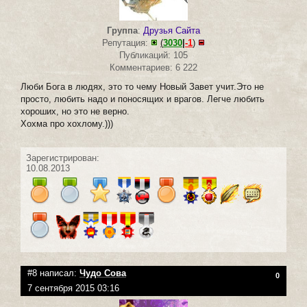
Группа
:
Друзья Сайта
Репутация:
(
3030
|
-1
)
Публикаций: 105
Комментариев: 6 222
Люби Бога в людях, это то чему Новый Завет учит.Это не
просто, любить надо и поносящих и врагов. Легче любить
хороших, но это не верно.
Хохма про хохлому.)))
Зарегистрирован:
10.08.2013
#8 написал:
Чудо Сова
0
7 сентября 2015 03:16