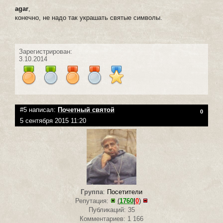
agar
,
конечно, не надо так украшать святые символы.
Зарегистрирован:
3.10.2014
#5 написал:
Почетный святой
0
5 сентября 2015 11:20
Группа
:
Посетители
Репутация:
(
1760
|
0
)
Публикаций: 35
Комментариев: 1 166