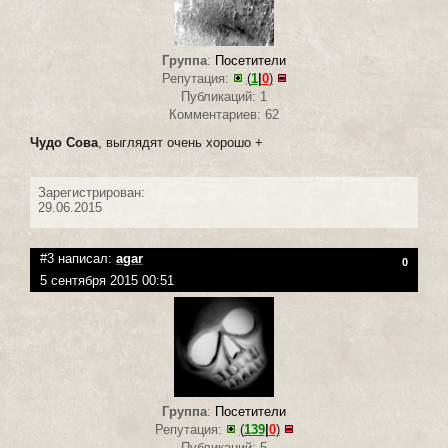
Группа
:
Посетители
Репутация:
(
1
|
0
)
Публикаций: 1
Комментариев: 62
Чудо Сова
, выглядят очень хорошо +
Зарегистрирован:
29.06.2015
#3 написал:
agar
0
5 сентября 2015 00:51
Группа
:
Посетители
Репутация:
(
139
|
0
)
Публикаций: 5