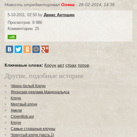
Новость отредактировал
Оляна
- 28-02-2014, 14:36
5-10-2011, 02:50 by
Денис Антошин
Просмотров: 8 986
Комментарии: 25
+25
Ключевые слова:
Клоун
арт
страх
топор
Другие, подобные истории:
Чёрно-белый Клоун
Японская реклама Макдональдса
Клоун
Мертвый клоун
Амели
ClownBob.avi
Клоун
Самые страшные клоуны
Чокнутый клоун (часть 1)