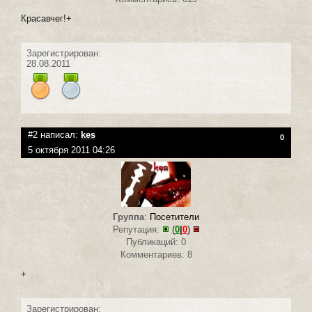
Красавчег!+
Зарегистрирован:
28.08.2011
#2 написал:
kes
0
5 октября 2011 04:26
Группа
:
Посетители
Репутация:
(
0
|
0
)
Публикаций: 0
Комментариев: 8
+
Зарегистрирован: