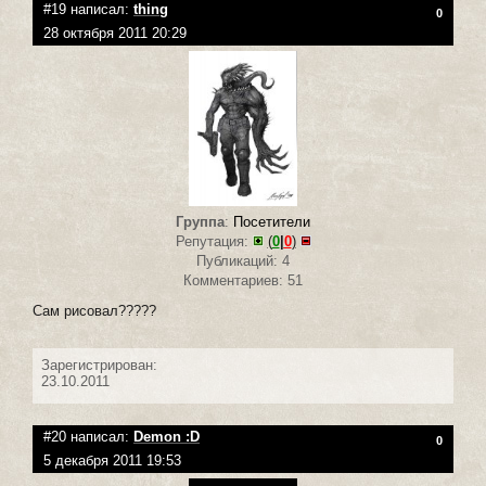
#19 написал:
thing
0
28 октября 2011 20:29
Группа
:
Посетители
Репутация:
(
0
|
0
)
Публикаций: 4
Комментариев: 51
Сам рисовал?????
Зарегистрирован:
23.10.2011
#20 написал:
Demon :D
0
5 декабря 2011 19:53