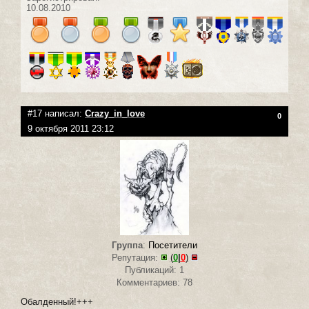
10.08.2010
#17 написал:
Crazy_in_love
0
9 октября 2011 23:12
Группа
:
Посетители
Репутация:
(
0
|
0
)
Публикаций: 1
Комментариев: 78
Обалденный!+++