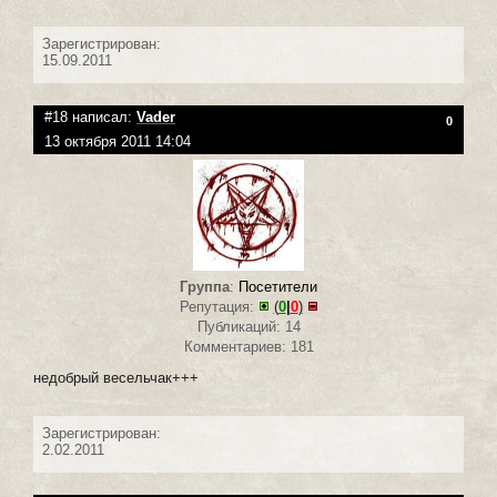
Зарегистрирован:
15.09.2011
#18 написал:
Vader
0
13 октября 2011 14:04
Группа
:
Посетители
Репутация:
(
0
|
0
)
Публикаций: 14
Комментариев: 181
недобрый весельчак+++
Зарегистрирован:
2.02.2011