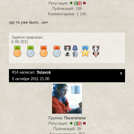
Репутация:
(
0
|
0
)
Публикаций: 186
Комментариев: 1 145
где то уже было...но+
Зарегистрирован:
6.08.2011
#14 написал:
9slavok
0
5 октября 2011 21:00
Группа
:
Посетители
Репутация:
(
3
|
0
)
Публикаций: 39