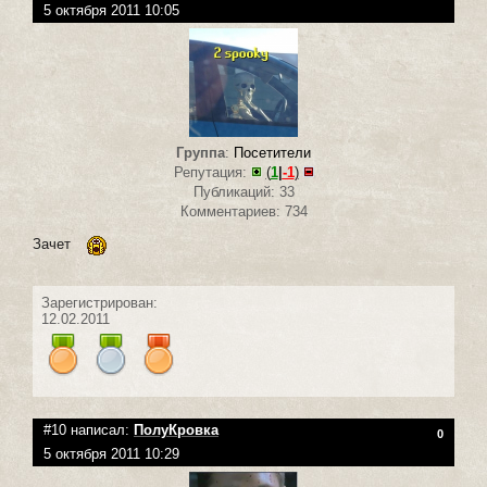
5 октября 2011 10:05
Группа
:
Посетители
Репутация:
(
1
|
-1
)
Публикаций: 33
Комментариев: 734
Зачет
Зарегистрирован:
12.02.2011
#10 написал:
ПолуКровка
0
5 октября 2011 10:29