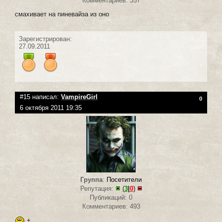
Комментариев: 357
смахивает на пиневайза из оно
Зарегистрирован:
27.09.2011
#15 написал:
VampireGirl
0
6 октября 2011 19:35
Группа
:
Посетители
Репутация:
(
3
|
0
)
Публикаций: 0
Комментариев: 493
+