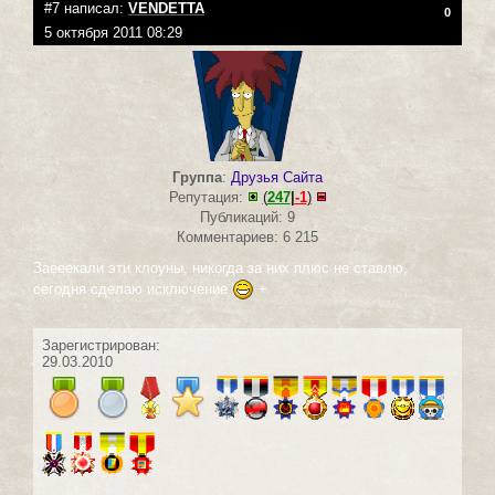
#7 написал:
VENDETTA
0
5 октября 2011 08:29
Группа
:
Друзья Сайта
Репутация:
(
247
|
-1
)
Публикаций: 9
Комментариев: 6 215
Заееекали эти клоуны, никогда за них плюс не ставлю,
сегодня сделаю исключение
+
Зарегистрирован:
29.03.2010