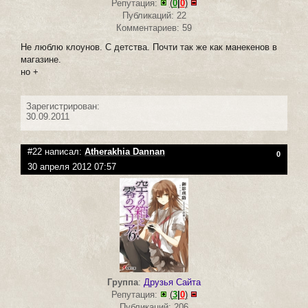
Репутация:
(
0
|
0
)
Публикаций: 22
Комментариев: 59
Не люблю клоунов. С детства. Почти так же как манекенов в
магазине.
но +
Зарегистрирован:
30.09.2011
#22 написал:
Atherakhia Dannan
0
30 апреля 2012 07:57
Группа
:
Друзья Сайта
Репутация:
(
3
|
0
)
Публикаций: 206