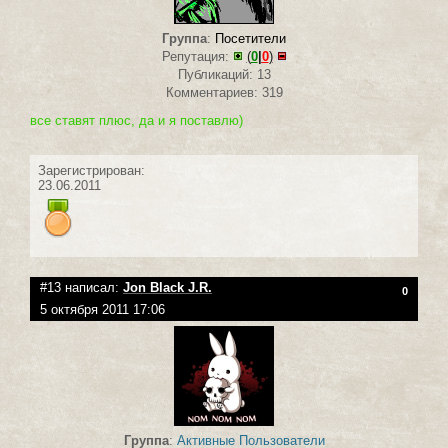
Группа
:
Посетители
Репутация:
(
0
|
0
)
Публикаций: 13
Комментариев: 319
все ставят плюс, да и я поставлю)
Зарегистрирован:
23.06.2011
#13 написал:
Jon Black J.R.
0
5 октября 2011 17:06
Группа
:
Активные Пользователи