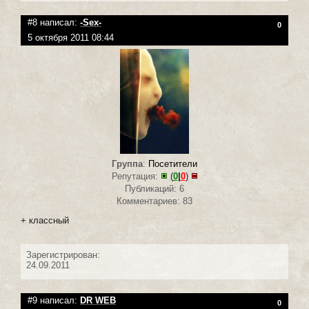
#8 написал:
-Sex-
0
5 октября 2011 08:44
Группа
:
Посетители
Репутация:
(
0
|
0
)
Публикаций: 6
Комментариев: 83
+ классный
Зарегистрирован:
24.09.2011
#9 написал:
DR WEB
0