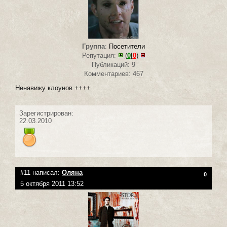
Группа
:
Посетители
Репутация:
(
0
|
0
)
Публикаций: 9
Комментариев: 467
Ненавижу клоунов ++++
Зарегистрирован:
22.03.2010
#11 написал:
Оляна
0
5 октября 2011 13:52