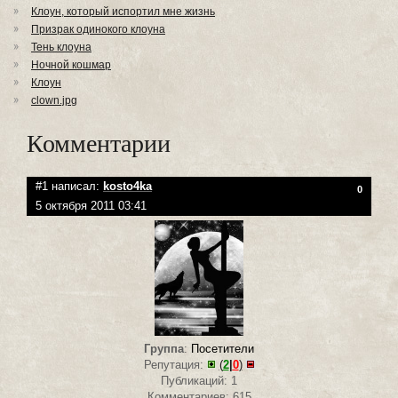
Клоун, который испортил мне жизнь
Призрак одинокого клоуна
Тень клоуна
Ночной кошмар
Клоун
clown.jpg
Комментарии
#1 написал:
kosto4ka
0
5 октября 2011 03:41
Группа
:
Посетители
Репутация:
(
2
|
0
)
Публикаций: 1
Комментариев: 615