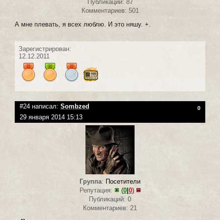
Публикаций: 87
Комментариев: 501
А мне плевать, я всех люблю. И это няшу. +.
Зарегистрирован:
12.12.2011
#24 написал:
Sombzed
0
29 января 2014 15:13
Группа
:
Посетители
Репутация:
(
0
|
0
)
Публикаций: 0
Комментариев: 21