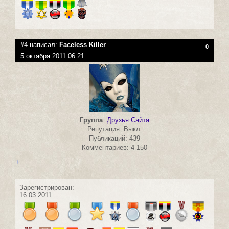
#4 написал:
Faceless Killer
0
5 октября 2011 06:21
Группа
:
Друзья Сайта
Репутация: Выкл.
Публикаций: 439
Комментариев: 4 150
+
Зарегистрирован:
16.03.2011