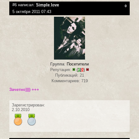
#6 написал:
Simple love
0
5 октября 2011 07:43
Группа
:
Посетители
Репутация:
(
1
|
0
)
Публикаций: 21
Комментариев: 719
Зачетно)))) +++
Зарегистрирован:
2.10.2010