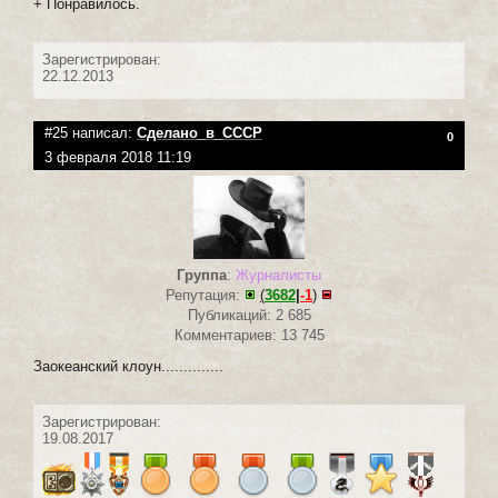
+ Понравилось.
Зарегистрирован:
22.12.2013
#25 написал:
Сделано_в_СССР
0
3 февраля 2018 11:19
Группа
:
Журналисты
Репутация:
(
3682
|
-1
)
Публикаций: 2 685
Комментариев: 13 745
Заокеанский клоун..............
Зарегистрирован:
19.08.2017