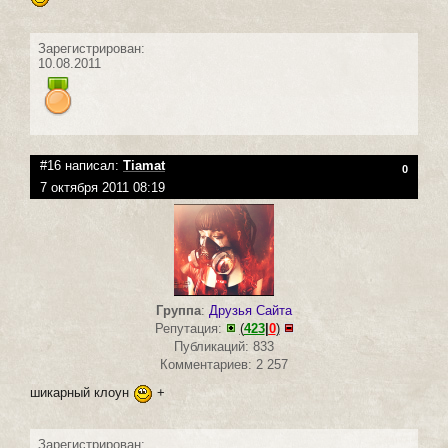
Зарегистрирован:
10.08.2011
#16 написал:
Tiamat
0
7 октября 2011 08:19
Группа
:
Друзья Сайта
Репутация:
(
423
|
0
)
Публикаций: 833
Комментариев: 2 257
шикарный клоун
+
Зарегистрирован: