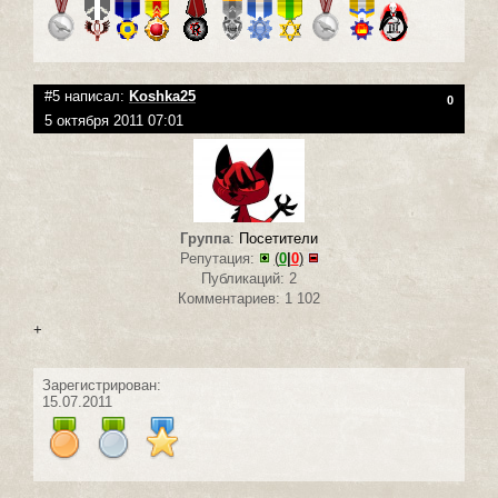
#5 написал:
Koshka25
0
5 октября 2011 07:01
Группа
:
Посетители
Репутация:
(
0
|
0
)
Публикаций: 2
Комментариев: 1 102
+
Зарегистрирован:
15.07.2011