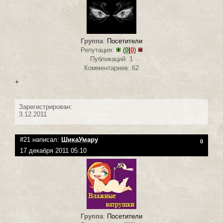
Группа
:
Посетители
Репутация:
(
0
|
0
)
Публикаций: 1
Комментариев: 62
+
Зарегистрирован:
3.12.2011
#21 написал:
ШикаУмару
0
17 декабря 2011 05:10
Группа
:
Посетители