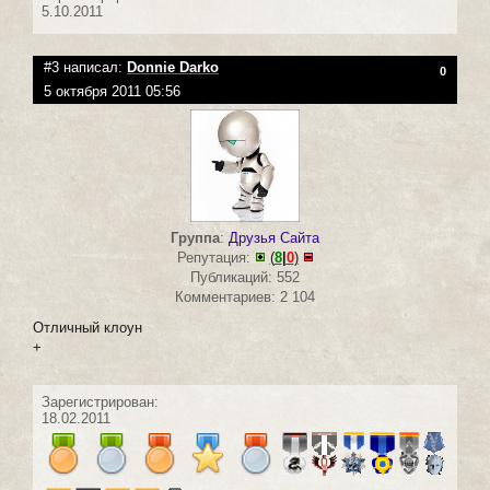
5.10.2011
#3 написал:
Donnie Darko
0
5 октября 2011 05:56
Группа
:
Друзья Сайта
Репутация:
(
8
|
0
)
Публикаций: 552
Комментариев: 2 104
Отличный клоун
+
Зарегистрирован:
18.02.2011