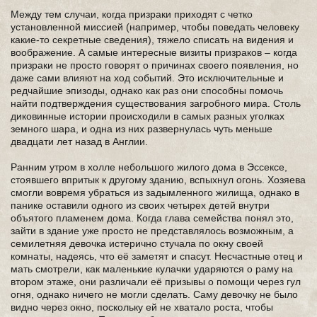
Между тем случаи, когда призраки приходят с четко
установленной миссией (например, чтобы поведать человеку
какие-то секретные сведения), тяжело списать на видения и
воображение. А самые интересные визиты призраков – когда
призраки не просто говорят о причинах своего появления, но
даже сами влияют на ход событий. Это исключительные и
редчайшие эпизоды, однако как раз они способны помочь
найти подтверждения существования загробного мира. Столь
диковинные истории происходили в самых разных уголках
земного шара, и одна из них развернулась чуть меньше
двадцати лет назад в Англии.
Ранним утром в холле небольшого жилого дома в Эссексе,
стоявшего впритык к другому зданию, вспыхнул огонь. Хозяева
смогли вовремя убраться из задымленного жилища, однако в
панике оставили одного из своих четырех детей внутри
объятого пламенем дома. Когда глава семейства понял это,
зайти в здание уже просто не представлялось возможным, а
семилетняя девочка истерично стучала по окну своей
комнаты, надеясь, что её заметят и спасут. Несчастные отец и
мать смотрели, как маленькие кулачки ударяются о раму на
втором этаже, они различали её призывы о помощи через гул
огня, однако ничего не могли сделать. Саму девочку не было
видно через окно, поскольку ей не хватало роста, чтобы