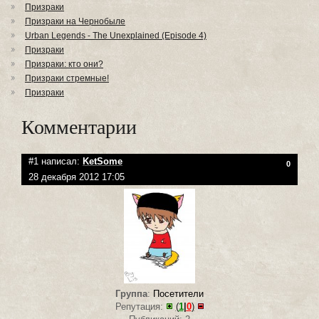
Призраки
Призраки на Чернобыле
Urban Legends - The Unexplained (Episode 4)
Призраки
Призраки: кто они?
Призраки стремные!
Призраки
Комментарии
#1 написал:
KetSome
0
28 декабря 2012 17:05
Группа
:
Посетители
Репутация:
(
1
|
0
)