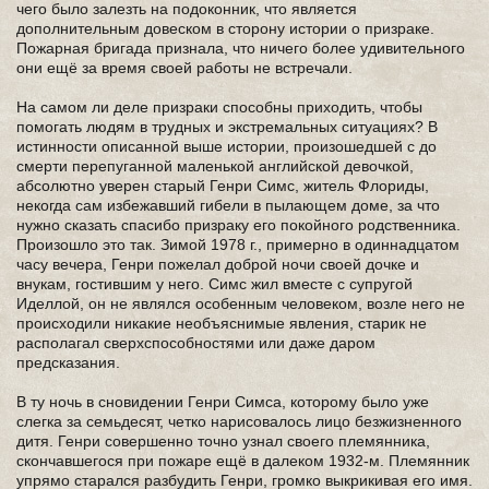
чего было залезть на подоконник, что является
дополнительным довеском в сторону истории о призраке.
Пожарная бригада признала, что ничего более удивительного
они ещё за время своей работы не встречали.
На самом ли деле призраки способны приходить, чтобы
помогать людям в трудных и экстремальных ситуациях? В
истинности описанной выше истории, произошедшей с до
смерти перепуганной маленькой английской девочкой,
абсолютно уверен старый Генри Симс, житель Флориды,
некогда сам избежавший гибели в пылающем доме, за что
нужно сказать спасибо призраку его покойного родственника.
Произошло это так. Зимой 1978 г., примерно в одиннадцатом
часу вечера, Генри пожелал доброй ночи своей дочке и
внукам, гостившим у него. Симс жил вместе с супругой
Иделлой, он не являлся особенным человеком, возле него не
происходили никакие необъяснимые явления, старик не
располагал сверхспособностями или даже даром
предсказания.
В ту ночь в сновидении Генри Симса, которому было уже
слегка за семьдесят, четко нарисовалось лицо безжизненного
дитя. Генри совершенно точно узнал своего племянника,
скончавшегося при пожаре ещё в далеком 1932-м. Племянник
упрямо старался разбудить Генри, громко выкрикивая его имя.