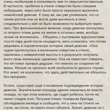
очень необычным и попахивало чем-то сверхъестественным.
В частности, пробитое в стекле отверстие было слишком
небольшим, через него было просто нереально выскочить
семилетней девочке. К тому же, мы уже упоминали, что со
своим ростом она не могла даже выглянуть в окно,
следовательно у неё не было возможности выбраться через
него. Про феноменальное везение, когда девочка грохнулась
со второго этажа дома на землю и осталась жива, вообще
лучше не вспоминать… Общаясь с пытливыми журналистами
спустя пару дней после инцидента, мать созналась, что готова
уверовать в поразительную историю своей девочки. «Она
чудом протиснулась в маленькое отверстие в стекле,
свалилась с невероятной высоты и в результате получила
всего лишь маленькую царапину. Она не перестает говорить,
что ей помог призрак дедушки, что именно он сохранил ей
жизнь. Нельзя не признать всей необычности данного случая.
Кто знает, не исключено, что здесь действительно не обошлось
без призрака».
Кстати, существует ещё и косвенное подтверждение истории
девочки. Значительная площадь здания оказалась во власти
пожара, но при этом комната, где сидел ребенок, почти не
имеет следов огня. Потушив пламя, пожарная бригада
обследовала жилище и сообщила, что у окна не стояло ни
стула, ни стола, ни какого иного объекта. Значит, девочке не с