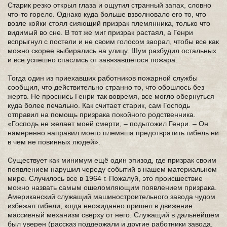
Старик резко открыл глаза и ощутил странный запах, словно
что-то горело. Однако куда больше взволновало его то, что
возле койки стоял сияющий призрак племянника, только что
видимый во сне. В тот же миг призрак растаял, а Генри
вспрыгнул с постели и не своим голосом заорал, чтобы все как
можно скорее выбирались на улицу. Шум разбудил остальных
и все успешно спаслись от завязавшегося пожара.
Тогда один из приехавших работников пожарной службы
сообщил, что действительно странно то, что обошлось без
жертв. Не проснись Генри так вовремя, все могло обернуться
куда более печально. Как считает старик, сам Господь
отправил на помощь призрака покойного родственника.
«Господь не желает моей смерти, – подытожил Генри. – Он
намеренно направил моего племяша предотвратить гибель ни
в чем не повинных людей».
Существует как минимум ещё один эпизод, где призрак своим
появлением нарушил череду событий в нашем материальном
мире. Случилось все в 1964 г. Пожалуй, это происшествие
можно назвать самым ошеломляющим появлением призрака.
Американский служащий машиностроительного завода чудом
избежал гибели, когда неожиданно пришел в движение
массивный механизм сверху от него. Служащий в дальнейшем
был уверен (рассказ поддержали и другие работники завода,