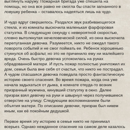
выглянуть наружу. Пожарная бригада уже спешила на
помощь, но она все равно не смогла бы спасти загнанного в
ловушку ребенка – оставалось надеяться лишь на чудо.
И чудо вдруг свершилось. Раздался звук разбивающегося
стекла, и из комнаты выскочила маленькая фарфоровая
статуэтка. В следующую секунду с невероятной скоростью,
словно вытолкнутая нечеловеческой силой, из окна выскочила
перепуганная девочка. Разумеется, никто не ожидал такого
поворота событий и не смог поймать ее. Ребенок хорошенько
стукнулся об асфальт, но это не причинило ему ни малейшего
вреда. Очень быстро девочка успокоилась на руках
обрадованной матери. И пусть пожар полностью уничтожил их
дом, семья была вне себя от счастья, что никто не пострадал.
А чудом спасшаяся девочка поведала просто фантастическую
историю своего спасения. Во время пожара, когда она уже
начала задыхаться от дыма, в комнате откуда-то возник
призрачный мужчина, кинувший статуэтку в окно. Далее
призрак взял девочку на руки и швырнул через получившееся
отверстие на улицу. Следующим воспоминанием были
объятия матери. По описанию девочки, призрак был никем
иным, как её покойным дедушкой.
Первое время эту историю в семье никто не принимал
всерьез. Однако нежданное спасение на самом деле казалось