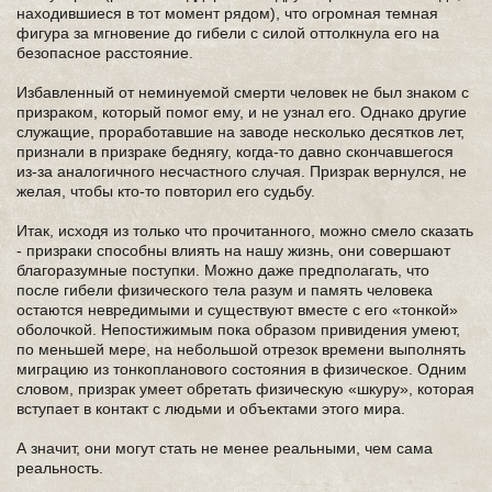
находившиеся в тот момент рядом), что огромная темная
фигура за мгновение до гибели с силой оттолкнула его на
безопасное расстояние.
Избавленный от неминуемой смерти человек не был знаком с
призраком, который помог ему, и не узнал его. Однако другие
служащие, проработавшие на заводе несколько десятков лет,
признали в призраке беднягу, когда-то давно скончавшегося
из-за аналогичного несчастного случая. Призрак вернулся, не
желая, чтобы кто-то повторил его судьбу.
Итак, исходя из только что прочитанного, можно смело сказать
- призраки способны влиять на нашу жизнь, они совершают
благоразумные поступки. Можно даже предполагать, что
после гибели физического тела разум и память человека
остаются невредимыми и существуют вместе с его «тонкой»
оболочкой. Непостижимым пока образом привидения умеют,
по меньшей мере, на небольшой отрезок времени выполнять
миграцию из тонкопланового состояния в физическое. Одним
словом, призрак умеет обретать физическую «шкуру», которая
вступает в контакт с людьми и объектами этого мира.
А значит, они могут стать не менее реальными, чем сама
реальность.