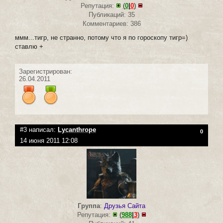
Репутация:
(
0
|
0
)
Публикаций: 35
Комментариев: 386
ммм...тигр, не странно, потому что я по гороскопу тигр=)
ставлю +
Зарегистрирован:
26.04.2011
#3 написал:
Lycanthrope
0
14 июня 2011 12:08
Группа
:
Друзья Сайта
Репутация:
(
988
|
3
)