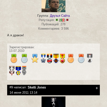
Группа
:
Друзья Сайта
Репутация:
(
4
|
0
)
Публикаций: 278
Комментариев: 3 596
А я дракон!
Зарегистрирован:
13.07.2010
#9 написал:
Sketti Jones
0
14 июня 2011 13:14