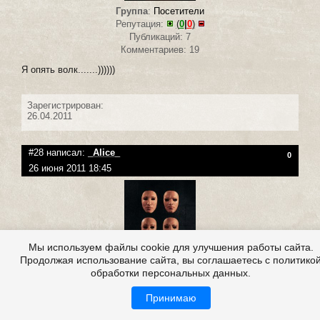
Группа
:
Посетители
Репутация:
(
0
|
0
)
Публикаций: 7
Комментариев: 19
Я опять волк.......))))))
Зарегистрирован:
26.04.2011
#28 написал:
_Alice_
0
26 июня 2011 18:45
Мы используем файлы cookie для улучшения работы сайта.
Продолжая использование сайта, вы соглашаетесь с политико
Группа
:
Посетители
обработки персональных данных.
Репутация:
(
0
|
0
)
Публикаций: 2
Принимаю
Комментариев: 521