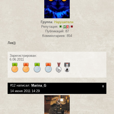
Группа
:
Нарушители
Репутация:
(
1
|
0
)
Публикаций: 87
Комментариев: 854
Лев))
Зарегистрирован:
6.06.2011
#12 написал:
Marina_G
0
14 июня 2011 14:29