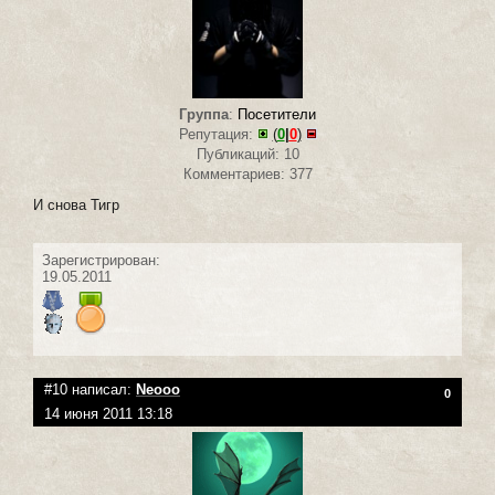
Группа
:
Посетители
Репутация:
(
0
|
0
)
Публикаций: 10
Комментариев: 377
И снова Тигр
Зарегистрирован:
19.05.2011
#10 написал:
Neooo
0
14 июня 2011 13:18