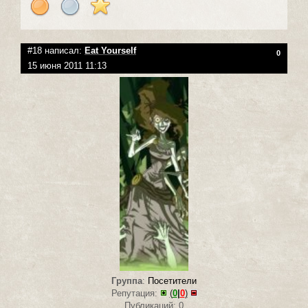
#18 написал:
Eat Yourself
0
15 июня 2011 11:13
Группа
:
Посетители
Репутация:
(
0
|
0
)
Публикаций: 0