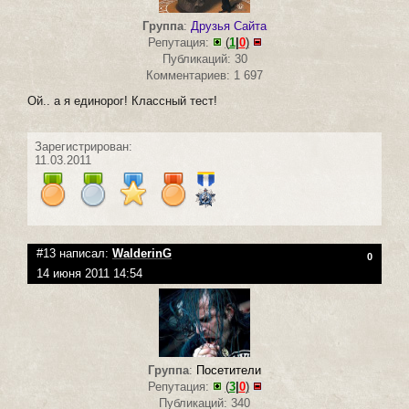
Группа
:
Друзья Сайта
Репутация:
(
1
|
0
)
Публикаций: 30
Комментариев: 1 697
Ой.. а я единорог! Классный тест!
Зарегистрирован:
11.03.2011
#13 написал:
WalderinG
0
14 июня 2011 14:54
Группа
:
Посетители
Репутация:
(
3
|
0
)
Публикаций: 340