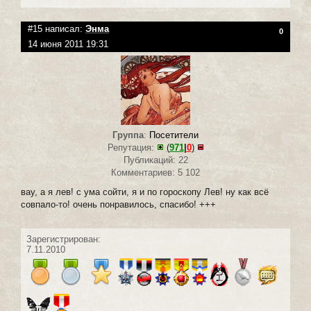
#15 написал:
Энма
0
14 июня 2011 19:31
Группа
:
Посетители
Репутация:
(
971
|
0
)
Публикаций: 22
Комментариев: 5 102
вау, а я лев! с ума сойти, я и по гороскопу Лев! ну как всё
совпало-то! очень понравилось, спасибо! +++
Зарегистрирован:
7.11.2010