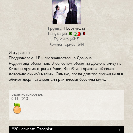
Группа
:
Посетители
Репутация:
(
0
|
0
)
Публикаций: 5
Комментариев: 544
И я дракон)
Поздравляем!!! Вы превращаетесь в Дракона
Редкий вид оборотней. В основном оборотни-драконы живут в
Китае и других странах Азии. Во облике дракона обладают
довольно сиьной магией. Однако, после долгого пробывания в
облике зверя, становятся практически бессильными…
Зарегистрирован:
9.11.2010
#20 написал:
Escapist
0