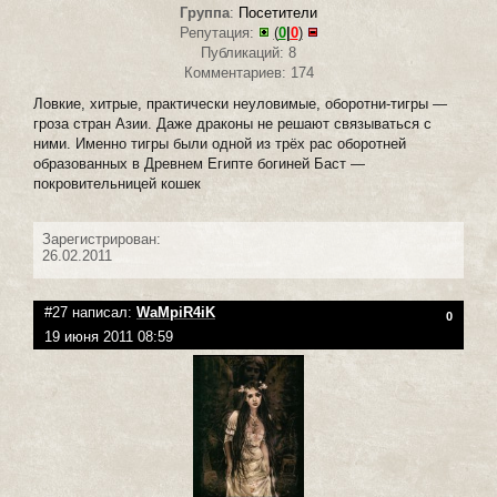
Группа
:
Посетители
Репутация:
(
0
|
0
)
Публикаций: 8
Комментариев: 174
Ловкие, хитрые, практически неуловимые, оборотни-тигры —
гроза стран Азии. Даже драконы не решают связываться с
ними. Именно тигры были одной из трёх рас оборотней
образованных в Древнем Египте богиней Баст —
покровительницей кошек
Зарегистрирован:
26.02.2011
#27 написал:
WaMpiR4iK
0
19 июня 2011 08:59