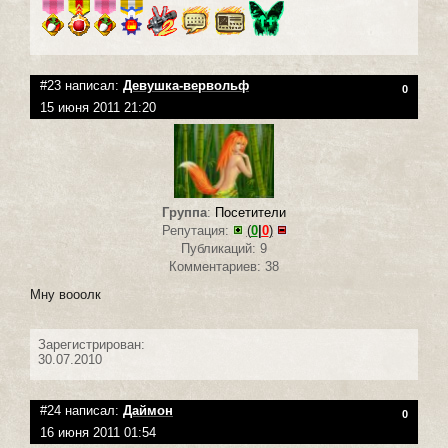
#23 написал:
Девушка-вервольф
0
15 июня 2011 21:20
Группа
:
Посетители
Репутация:
(
0
|
0
)
Публикаций: 9
Комментариев: 38
Мну вооолк
Зарегистрирован:
30.07.2010
#24 написал:
Даймон
0
16 июня 2011 01:54