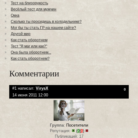
Тест на близорукость
Весёлый тест для мужчин
Окна
Сколько ты просидишь в холодильнике?
Мог бы ты стать ГР на нашем сайте?
Другой мир
Как стать оборотнем
Тест "Я маг или как?"
Она была оборотнем...
Как стать оборотнем?
Комментарии
#1 написал:
VirysX
0
14 июня 2011 12:00
Группа
:
Посетители
Репутация:
(
0
|
0
)
Публикаций: 17