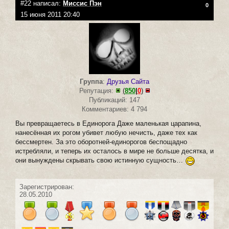
#22 написал:
Миссис Пэн
0
15 июня 2011 20:40
Группа
:
Друзья Сайта
Репутация:
(
850
|
0
)
Публикаций: 147
Комментариев: 4 794
Вы превращаетесь в Единорога Даже маленькая царапина,
нанесённая их рогом убивет любую нечисть, даже тех как
бессмертен. За это оборотней-единорогов беспощадно
истребляли, и теперь их осталось в мире не больше десятка, и
они вынуждены скрывать свою истинную сущность…
Зарегистрирован:
28.05.2010