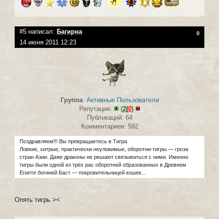
#5 написал:
Багирна
0
14 июня 2011 12:23
Группа
:
Активные Пользователи
Репутация:
(
2
|
0
)
Публикаций: 64
Комментариев: 592
Поздравляем!!! Вы превращаетесь в Тигра
Ловкие, хитрые, практически неуловимые, оборотни-тигры — гроза
стран Азии. Даже драконы не решают связываться с ними. Именно
тигры были одной из трёх рас оборотней образованных в Древнем
Египте богиней Баст — покровительницей кошек…
Опять тигрь ><