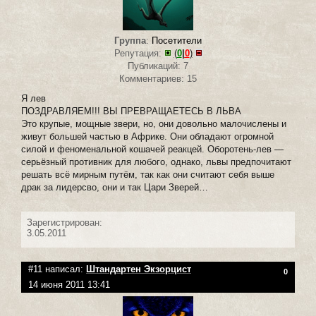
Группа
:
Посетители
Репутация:
(
0
|
0
)
Публикаций: 7
Комментариев: 15
Я лев
ПОЗДРАВЛЯЕМ!!! ВЫ ПРЕВРАЩАЕТЕСЬ В ЛЬВА
Это крупые, мощные звери, но, они довольно малочислены и
живут большей частью в Африке. Они обладают огромной
силой и феноменальной кошачей реакцей. Оборотень-лев —
серьёзный противник для любого, однако, львы предпочитают
решать всё мирным путём, так как они считают себя выше
драк за лидерсво, они и так Цари Зверей…
Зарегистрирован:
3.05.2011
#11 написал:
Штандартен Экзорцист
0
14 июня 2011 13:41