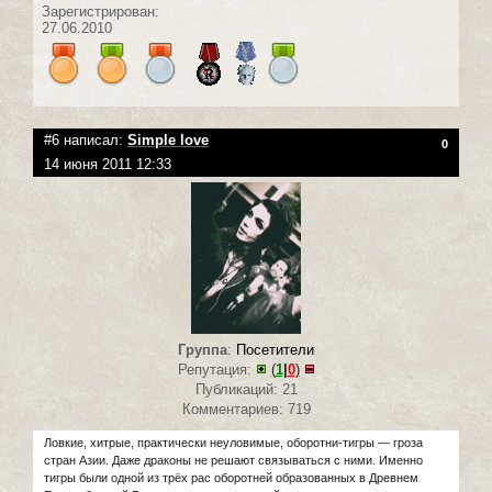
Зарегистрирован:
27.06.2010
#6 написал:
Simple love
0
14 июня 2011 12:33
Группа
:
Посетители
Репутация:
(
1
|
0
)
Публикаций: 21
Комментариев: 719
Ловкие, хитрые, практически неуловимые, оборотни-тигры — гроза
стран Азии. Даже драконы не решают связываться с ними. Именно
тигры были одной из трёх рас оборотней образованных в Древнем