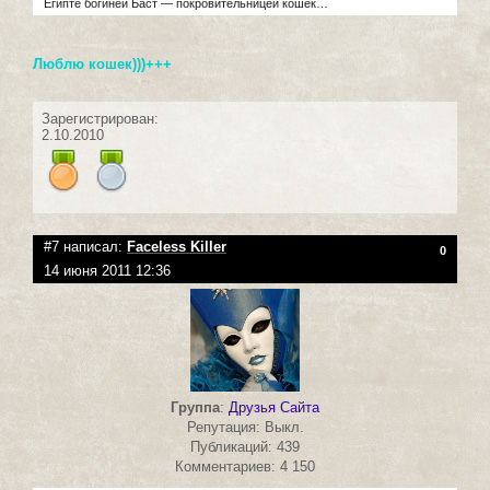
Египте богиней Баст — покровительницей кошек…
Люблю кошек)))+++
Зарегистрирован:
2.10.2010
#7 написал:
Faceless Killer
0
14 июня 2011 12:36
Группа
:
Друзья Сайта
Репутация: Выкл.
Публикаций: 439
Комментариев: 4 150