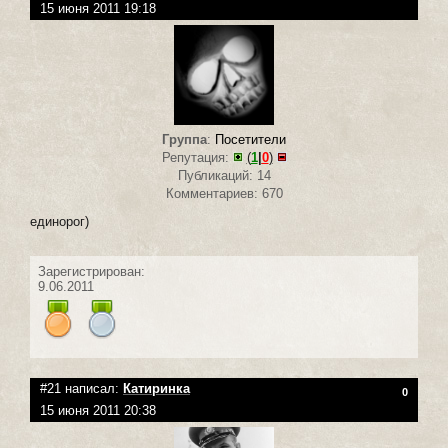
15 июня 2011 19:18
Группа
:
Посетители
Репутация:
(
1
|
0
)
Публикаций: 14
Комментариев: 670
единорог)
Зарегистрирован:
9.06.2011
#21 написал:
Катиринка
0
15 июня 2011 20:38