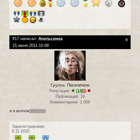
#17 написал:
Апельсинка
0
15 июня 2011 10:08
Группа
:
Посетители
Репутация:
(
14
|
0
)
Публикаций: 19
Комментариев: 1 009
а я волчок)))))))))))))
Зарегистрирован:
9.11.2010