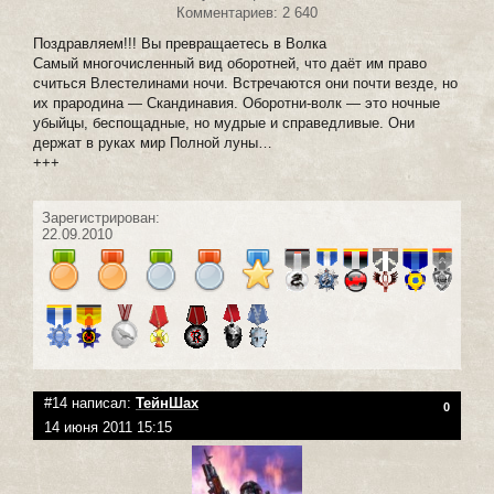
Комментариев: 2 640
Поздравляем!!! Вы превращаетесь в Волка
Самый многочисленный вид оборотней, что даёт им право
считься Влестелинами ночи. Встречаются они почти везде, но
их прародина — Скандинавия. Оборотни-волк — это ночные
убыйцы, беспощадные, но мудрые и справедливые. Они
держат в руках мир Полной луны…
+++
Зарегистрирован:
22.09.2010
#14 написал:
ТейнШах
0
14 июня 2011 15:15