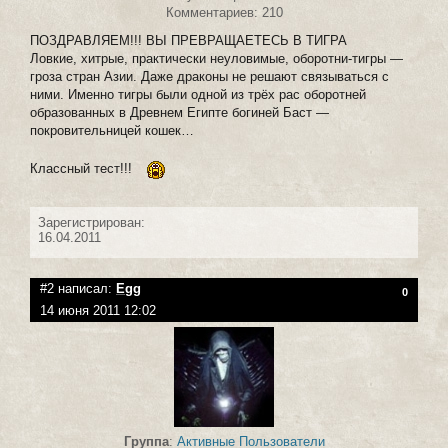
Комментариев: 210
ПОЗДРАВЛЯЕМ!!! ВЫ ПРЕВРАЩАЕТЕСЬ В ТИГРА
Ловкие, хитрые, практически неуловимые, оборотни-тигры —
гроза стран Азии. Даже драконы не решают связываться с
ними. Именно тигры были одной из трёх рас оборотней
образованных в Древнем Египте богиней Баст —
покровительницей кошек…
Классный тест!!!
Зарегистрирован:
16.04.2011
#2 написал:
Egg
0
14 июня 2011 12:02
Группа
:
Активные Пользователи