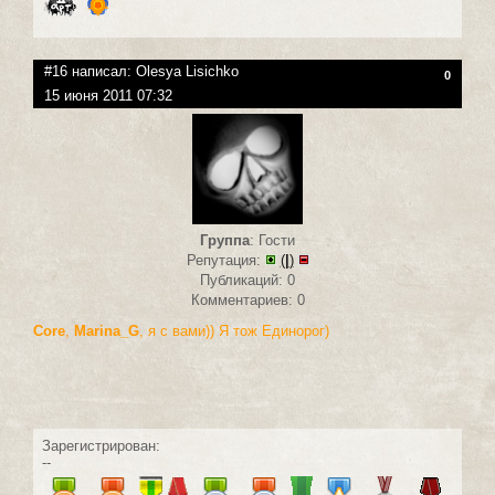
#16 написал:
Olesya Lisichko
0
15 июня 2011 07:32
Группа
: Гости
Репутация:
(
|
)
Публикаций: 0
Комментариев: 0
Core
,
Marina_G
, я с вами)) Я тож Единорог)
Зарегистрирован:
--