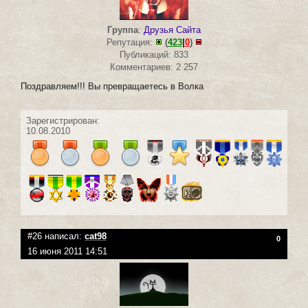
Группа
:
Друзья Сайта
Репутация:
(
423
|
0
)
Публикаций: 833
Комментариев: 2 257
Поздравляем!!! Вы превращаетесь в Волка
Зарегистрирован:
10.08.2010
#26 написал:
cat98
0
16 июня 2011 14:51