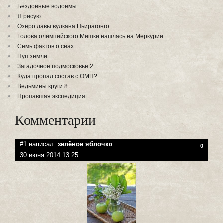
Бездонные водоемы
Я рисую
Озеро лавы вулкана Ньирагонго
Голова олимпийского Мишки нашлась на Меркурии
Семь фактов о снах
Пуп земли
Загадочное подмосковье 2
Куда пропал состав с ОМП?
Ведьмины круги 8
Пропавшая экспедиция
Комментарии
#1 написал:
зелёное яблочко
0
30 июня 2014 13:25