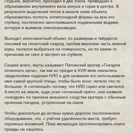
Подъем, вероятно, проходил в два этапа, приведших к
образованию внутреннего вала конуса и горки в центре. В
результате выделения тепла в канале ниже объекта
образовалась полость эллипсоидной формы на всю его
глубину, постепенно заполнившаяся подземными водами,
которую и выявила электроразведка.
Выходит, инопланетный объект, по размерам и твёрдости
похожий на гигантский снаряд, пробив верхнюю часть земной
коры, пытался выбраться на поверхность, но по каким-то
причинам не смог и застрял на глубине.
Скорее всего, якуты называют Патомский кратер «Гнездом
огненного орла», так как их предки в XVIII веке оказались
свидетелями падения НЛО и для названия его использовали
имя самой крупной птицы, чтобы было ясно: летело что-то
большое. А «огненный» потому, что НЛО горел или светился.
А место на земле, куда упал «огненный орёл», они назвали
«гнездом» по причине внешнего сходства кратера с обычным
орлиным гнездом, устроенным на скале.
Чтобы докопаться до истины нужно дорогое геологическое
оборудование, что, с учётом удалённости места, требует
огромных вложений. Пока желающих проспонсировать поиск
правды не нашлось.