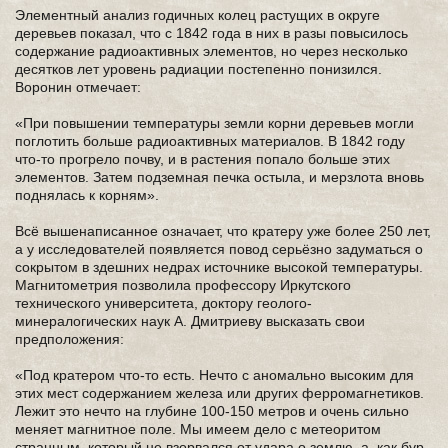
Элементный анализ годичных колец растущих в округе
деревьев показал, что с 1842 года в них в разы повысилось
содержание радиоактивных элементов, но через несколько
десятков лет уровень радиации постепенно понизился.
Воронин отмечает:
«При повышении температуры земли корни деревьев могли
поглотить больше радиоактивных материалов. В 1842 году
что-то прогрело почву, и в растения попало больше этих
элементов. Затем подземная печка остыла, и мерзлота вновь
поднялась к корням».
Всё вышенаписанное означает, что кратеру уже более 250 лет,
а у исследователей появляется повод серьёзно задуматься о
сокрытом в здешних недрах источнике высокой температуры.
Магнитометрия позволила профессору Иркутского
технического университета, доктору геолого-
минералогических наук А. Дмитриеву высказать свои
предположения:
«Под кратером что-то есть. Нечто с аномально высоким для
этих мест содержанием железа или других ферромагнетиков.
Лежит это нечто на глубине 100-150 метров и очень сильно
меняет магнитное поле. Мы имеем дело с метеоритом
странным, который не взорвался от удара о землю, а, как бур,