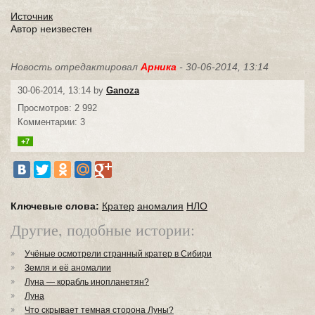
Источник
Автор неизвестен
Новость отредактировал
Арника
- 30-06-2014, 13:14
30-06-2014, 13:14 by
Ganoza
Просмотров: 2 992
Комментарии: 3
+7
Ключевые слова:
Кратер
аномалия
НЛО
Другие, подобные истории:
Учёные осмотрели странный кратер в Сибири
Земля и её аномалии
Луна — корабль инопланетян?
Луна
Что скрывает темная сторона Луны?