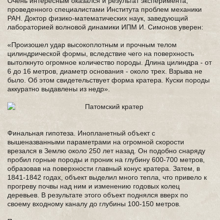
Очень интересным оказался и результат эксперимента,
проведенного специалистами Института проблем механики
РАН. Доктор физико-математических наук, заведующий
лабораторией волновой динамики ИПМ И. Симонов уверен:
«Произошел удар высокоплотным и прочным телом
цилиндрической формы, вследствие чего на поверхность
вытолкнуто огромное количество породы. Длина цилиндра - от
6 до 16 метров, диаметр основания - около трех. Взрыва не
было. Об этом свидетельствует форма кратера. Куски породы
аккуратно выдавлены из недр».
Финальная гипотеза. Инопланетный объект с
вышеназванными параметрами на огромной скорости
врезался в Землю около 250 лет назад. Он подобно снаряду
пробил горные породы и проник на глубину 600-700 метров,
образовав на поверхности главный конус кратера. Затем, в
1841-1842 годах, объект выделил много тепла, что привело к
прогреву почвы над ним и изменению годовых колец
деревьев. В результате этого объект поднялся вверх по
своему входному каналу до глубины 100-150 метров.