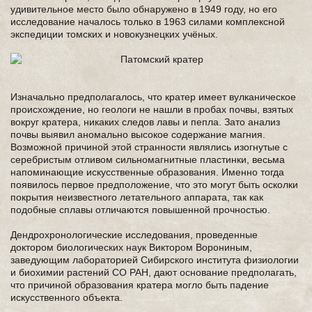
удивительное место было обнаружено в 1949 году, но его
исследование началось только в 1963 силами комплексной
экспедиции томских и новокузнецких учёных.
Изначально предполагалось, что кратер имеет вулканическое
происхождение, но геологи не нашли в пробах почвы, взятых
вокруг кратера, никаких следов лавы и пепла. Зато анализ
почвы выявил аномально высокое содержание магния.
Возможной причиной этой странности являлись изогнутые с
серебристым отливом сильномагнитные пластинки, весьма
напоминающие искусственные образования. Именно тогда
появилось первое предположение, что это могут быть осколки
покрытия неизвестного летательного аппарата, так как
подобные сплавы отличаются повышенной прочностью.
Дендрохронологические исследования, проведенные
доктором биологических наук Виктором Ворониным,
заведующим лабораторией Сибирского института физиологии
и биохимии растений СО РАН, дают основание предполагать,
что причиной образования кратера могло быть падение
искусственного объекта.