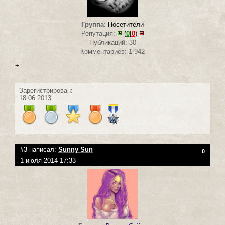
Группа
:
Посетители
Репутация:
(
0
|
0
)
Публикаций: 30
Комментариев: 1 942
+
Зарегистрирован:
18.06.2013
#3 написал:
Sunny Sun
0
1 июля 2014 17:33