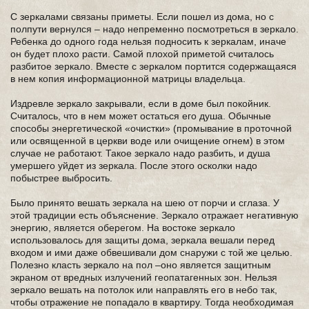
С зеркалами связаны приметы. Если пошел из дома, но с
полпути вернулся – надо непременно посмотреться в зеркало.
Ребенка до одного года нельзя подносить к зеркалам, иначе
он будет плохо расти. Самой плохой приметой считалось
разбитое зеркало. Вместе с зеркалом портится содержащаяся
в нем копия информационной матрицы владельца.
Издревле зеркало закрывали, если в доме был покойник.
Считалось, что в нем может остаться его душа. Обычные
способы энергетической «очистки» (промывание в проточной
или освященной в церкви воде или очищение огнем) в этом
случае не работают. Такое зеркало надо разбить, и душа
умершего уйдет из зеркала. После этого осколки надо
побыстрее выбросить.
Было принято вешать зеркала на шею от порчи и сглаза. У
этой традиции есть объяснение. Зеркало отражает негативную
энергию, является оберегом. На востоке зеркало
использовалось для защиты дома, зеркала вешали перед
входом и ими даже обвешивали дом снаружи с той же целью.
Полезно класть зеркало на пол –оно является защитным
экраном от вредных излучений геопатагенных зон. Нельзя
зеркало вешать на потолок или направлять его в небо так,
чтобы отражение не попадало в квартиру. Тогда необходимая