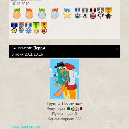
16.12.2010
#4 написал:
Перри
0
5 июня 2011 18:16
Группа
:
Посетители
Репутация:
(
0
|
0
)
Публикаций: 0
Комментариев: 388
Очень интересно+