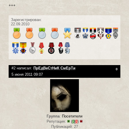
+++
Зарегистрирован:
22.09.2010
#2 написал:
ПрЕдВеСтНиК СмЕрТи
0
5 июня 2011 09:07
Группа
:
Посетители
Репутация:
(
0
|
0
)
Публикаций: 27