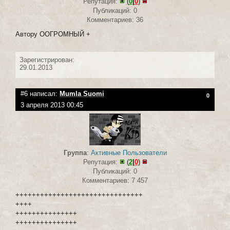
Репутация:
(
0
|
0
)
Публикаций: 0
Комментариев: 36
Автору ООГРОМНЫЙ +
Зарегистрирован:
29.01.2013
#6 написал:
Mumla Suomi
0
3 апреля 2013 00:45
Группа
:
Активные Пользователи
Репутация:
(
2
|
0
)
Публикаций: 0
Комментариев: 7 457
+++++++++++++++++++++++++++++++
++++
+++++++++++++++
+++++++++++++++