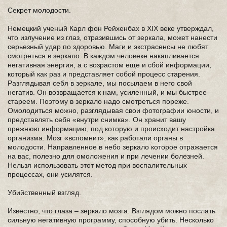
Секрет молодости.
Немецкий ученый Карл фон Рейхенбах в XIX веке утверждал,
что излучение из глаз, отразившись от зеркала, может нанести
серьезный удар по здоровью. Маги и экстрасенсы не любят
смотреться в зеркало. В каждом человеке накапливается
негативная энергия, а с возрастом еще и сбой информации,
который как раз и представляет собой процесс старения.
Разглядывая себя в зеркале, мы посылаем в него свой
негатив. Он возвращается к нам, усиленный, и мы быстрее
стареем. Поэтому в зеркало надо смотреться пореже.
Омолодиться можно, разглядывая свои фотографии юности, и
представлять себя «внутри снимка». Он хранит вашу
прежнюю информацию, под которую и происходит настройка
организма. Мозг «вспомнит», как работали органы в
молодости. Направленное в небо зеркало которое отражается
на вас, полезно для омоложения и при лечении болезней.
Нельзя использовать этот метод при воспалительных
процессах, они усилятся.
Убийственный взгляд.
Известно, что глаза – зеркало мозга. Взглядом можно послать
сильную негативную программу, способную убить. Несколько