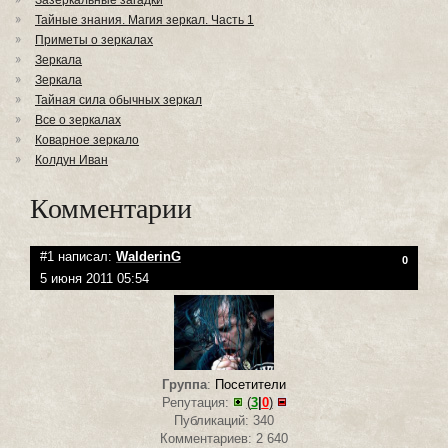
Зазеркальные загадки
Тайные знания. Магия зеркал. Часть 1
Приметы о зеркалах
Зеркала
Зеркала
Тайная сила обычных зеркал
Все о зеркалах
Коварное зеркало
Колдун Иван
Комментарии
#1 написал:
WalderinG
0
5 июня 2011 05:54
Группа
:
Посетители
Репутация:
(
3
|
0
)
Публикаций: 340
Комментариев: 2 640