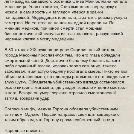
лет назад на канадского охотника Стива Мак-Келлана напала
медведица. Упав на землю, Стив выставил вперед руку с
ножом, а сам яростным взглядом уперся в зрачки
нападавшей. Медведица оторопела, а затем с ревом рухнула
замертво. На ее теле не нашли ни одной царапины. По
мнению медиков, причиной смерти стал мощный
биоэнергетический импульс из глаз человека, разрушивший
нервные клетки в мозгу медведицы.
В 80-х годах XIX века на острове Сицилия некий житель
города Мессины прославился тем, что его глаза обладали
смертельной силой. Достаточно было ему бросить на кого-
либо случайный взгляд, человек терял сознание, тяжело
заболевал, и зачастую беднягу постигала смерь. Никто не мог
объяснить феномен, но однажды рок сыграл с его владельцем
злую шутку. Обладатель убийственного взгляда остановился
около витрины магазина, где увидел зеркало и долго смотрел
в него. Вскоре он умер: зеркало отразило смертоносный
взгляд, возвратив удар.
Согласно мифу, медуза Горгона обладала убийственным
взглядом. Однако, Персей направил свой щит как зеркало
таким образом, что Горгону сразил собственный взгляд.
Народные приметы!