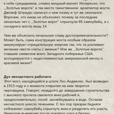
к себе суицидников, словно мощный магнит. Интересно, что
,,Золотые ворота'' и так место таинственное: архитектор моста
Джозеф Штраурс написал о нем поэму и тут же скончался.
Впрочем, это никак не объясняет, почему за последние
несколько лет с ,,Золотых ворот'' спрыгнули 85 самоубийц, а с
соседнего моста лишь 14.
Чем же объяснить печальную славу достопримечательности?
Может быть, сама конструкция моста особым образом
аккумулирует отрицательную энергию так, что та усиливает
желание свести счеты с жизнью? Или же ,,Золотые ворота'',
ставшие символом всего Западного побережья США,
ассоциируются с недостижимостью американской мечты о
красивой жизни?
Дух несчастного рабочего
Этот мост, находящийся в штате Лос-Анджелес, был возведен
в 1913 году и с момента открытия на нем творится
чертовщина. Говорят, незадолго до завершения строительства
с высокого пролета свалился вниз рабочий и,
предположительно, погиб, захлебнувшись в воде. Останки
несчастного унесло течением. С тех пор призрак бедняги
соблазняет самоубийц спрыгнуть вниз и разделить его участь.
Немногие выжившие после рокового шага в бездну