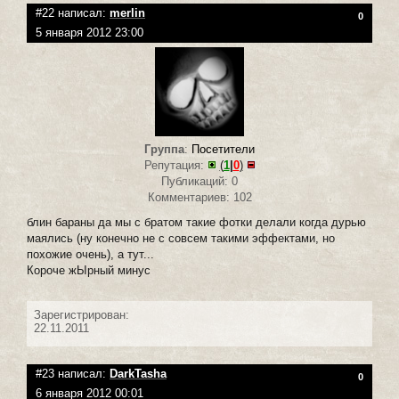
#22 написал:
merlin
0
5 января 2012 23:00
Группа
:
Посетители
Репутация:
(
1
|
0
)
Публикаций: 0
Комментариев: 102
блин бараны да мы с братом такие фотки делали когда дурью
маялись (ну конечно не с совсем такими эффектами, но
похожие очень), а тут...
Короче жЫрный минус
Зарегистрирован:
22.11.2011
#23 написал:
DarkTasha
0
6 января 2012 00:01