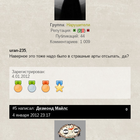
Группа
:
Нарушители
Репутация:
(
0
|
0
)
Публикаций: 44
Комментариев: 1 009
uran-235
,
Наверное это тоже надо было в страшные арты отсылать, да?
Зарегистрирован:
4.01.2012
#5 написал:
Дезмонд Майлс
0
4 января 2012 23:17