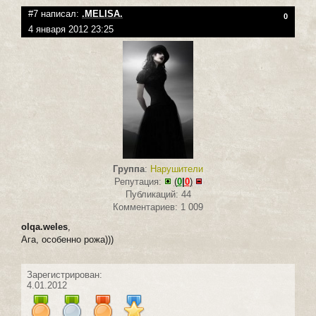
#7 написал:
.MELISA.
0
4 января 2012 23:25
Группа
:
Нарушители
Репутация:
(
0
|
0
)
Публикаций: 44
Комментариев: 1 009
olqa.weles
,
Ага, особенно рожа)))
Зарегистрирован:
4.01.2012