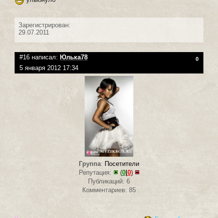
Зарегистрирован:
29.07.2011
#16 написал:
Юлька78
0
5 января 2012 17:34
Группа
:
Посетители
Репутация:
(
0
|
0
)
Публикаций: 6
Комментариев: 85