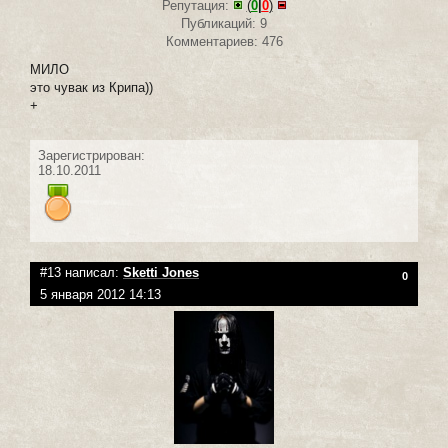
Репутация:
(
0
|
0
)
Публикаций: 9
Комментариев: 476
МИЛО
это чувак из Крипа))
+
Зарегистрирован:
18.10.2011
#13 написал:
Sketti Jones
0
5 января 2012 14:13