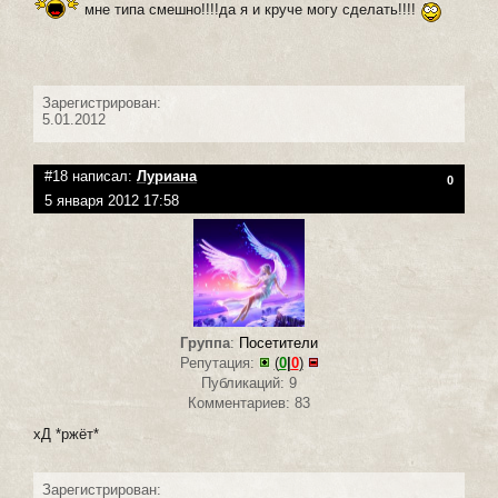
мне типа смешно!!!!да я и круче могу сделать!!!!
Зарегистрирован:
5.01.2012
#18 написал:
Луриана
0
5 января 2012 17:58
Группа
:
Посетители
Репутация:
(
0
|
0
)
Публикаций: 9
Комментариев: 83
хД *ржёт*
Зарегистрирован: