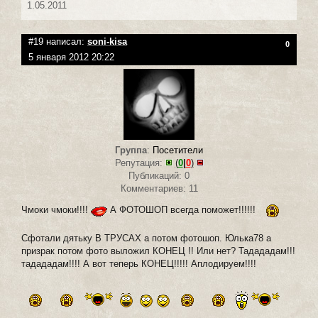
1.05.2011
#19 написал:
soni-kisa
0
5 января 2012 20:22
Группа
:
Посетители
Репутация:
(
0
|
0
)
Публикаций: 0
Комментариев: 11
Чмоки чмоки!!!!
А ФОТОШОП всегда поможет!!!!!!
Сфотали дятьку В ТРУСАХ а потом фотошоп. Юлька78 а
призрак потом фото выложил КОНЕЦ !! Или нет? Тадададам!!!
тадададам!!!! А вот теперь КОНЕЦ!!!!! Аплодируем!!!!