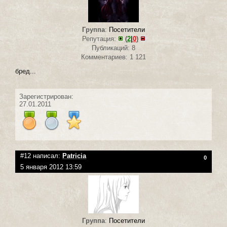
Группа
:
Посетители
Репутация:
(
2
|
0
)
Публикаций: 8
Комментариев: 1 121
бред...
Зарегистрирован:
27.01.2011
#12 написал:
Patricia
0
5 января 2012 13:59
Группа
:
Посетители