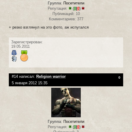
Группа
:
Посетители
Репутация:
(
0
|
0
)
Публикаций: 10
Комментариев: 377
+ резко взглянул на это фото, аж испугался
Зарегистрирован:
19.05.2011
#14 написал:
Religion warrior
0
5 января 2012 15:35
Группа
:
Посетители
Репутация:
(
0
|
0
)