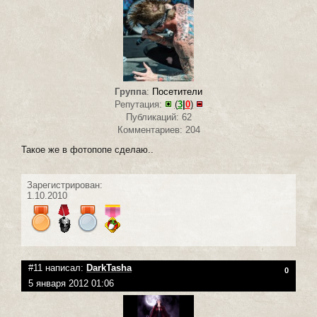
Группа
:
Посетители
Репутация:
(
3
|
0
)
Публикаций: 62
Комментариев: 204
Такое же в фотопопе сделаю..
Зарегистрирован:
1.10.2010
#11 написал:
DarkTasha
0
5 января 2012 01:06