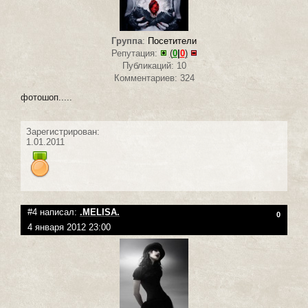
Группа
:
Посетители
Репутация:
(
0
|
0
)
Публикаций: 10
Комментариев: 324
фотошоп.....
Зарегистрирован:
1.01.2011
#4 написал:
.MELISA.
0
4 января 2012 23:00