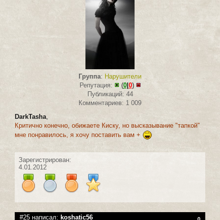
Группа
:
Нарушители
Репутация:
(
0
|
0
)
Публикаций: 44
Комментариев: 1 009
DarkTasha
,
Критично конечно, обижаете Киску, но высказывание "тапкой"
мне понравилось, я хочу поставить вам +
Зарегистрирован:
4.01.2012
#25 написал:
koshatic56
0