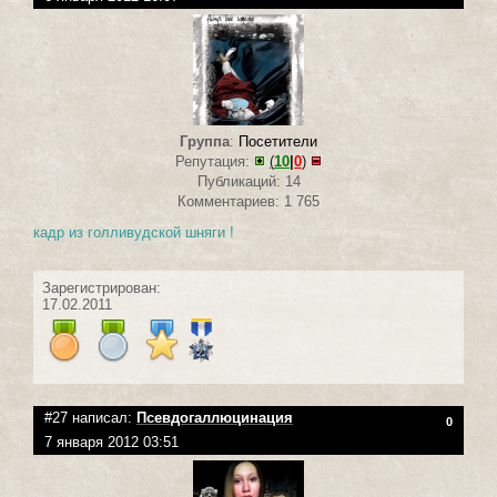
Группа
:
Посетители
Репутация:
(
10
|
0
)
Публикаций: 14
Комментариев: 1 765
кадр из голливудской шняги !
Зарегистрирован:
17.02.2011
#27 написал:
Псевдогаллюцинация
0
7 января 2012 03:51