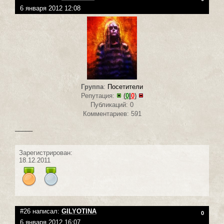
6 января 2012 12:08
Группа
:
Посетители
Репутация:
(
0
|
0
)
Публикаций: 0
Комментариев: 591
_____
Зарегистрирован:
18.12.2011
#26 написал:
GILYOTINA
0
6 января 2012 16:07