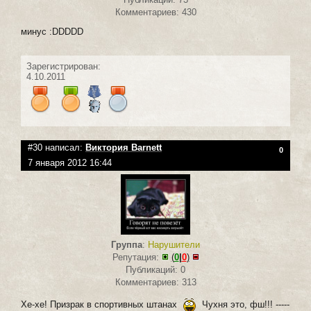
Комментариев: 430
минус :DDDDD
Зарегистрирован:
4.10.2011
#30 написал:
Виктория Barnett
0
7 января 2012 16:44
Группа
:
Нарушители
Репутация:
(
0
|
0
)
Публикаций: 0
Комментариев: 313
Хе-хе! Призрак в спортивных штанах
Чухня это, фш!!! -----