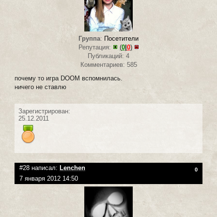
Группа
:
Посетители
Репутация:
(
0
|
0
)
Публикаций: 4
Комментариев: 585
почему то игра DOOM вспомнилась.
ничего не ставлю
Зарегистрирован:
25.12.2011
#28 написал:
Lenchen
0
7 января 2012 14:50