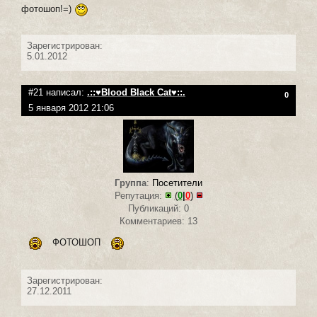
фотошоп!=)
Зарегистрирован:
5.01.2012
#21 написал:
.::♥Blood Black Cat♥::.
0
5 января 2012 21:06
Группа
:
Посетители
Репутация:
(
0
|
0
)
Публикаций: 0
Комментариев: 13
ФОТОШОП
Зарегистрирован:
27.12.2011