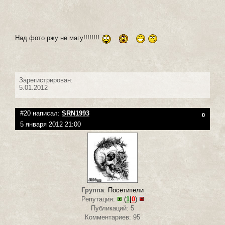
Над фото ржу не магу!!!!!!!!
Зарегистрирован:
5.01.2012
#20 написал:
SRN1993
0
5 января 2012 21:00
Группа
:
Посетители
Репутация:
(
1
|
0
)
Публикаций: 5
Комментариев: 95