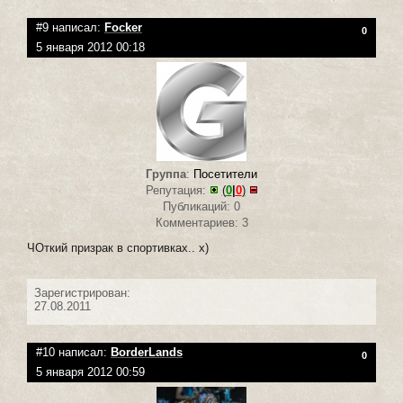
#9 написал:
Focker
0
5 января 2012 00:18
Группа
:
Посетители
Репутация:
(
0
|
0
)
Публикаций: 0
Комментариев: 3
ЧОткий призрак в спортивках.. х)
Зарегистрирован:
27.08.2011
#10 написал:
BorderLands
0
5 января 2012 00:59