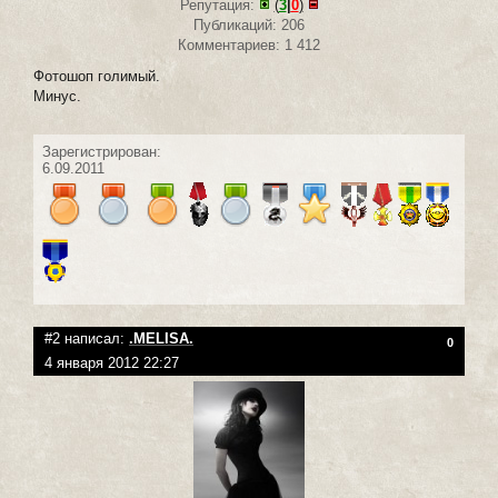
Репутация:
(
3
|
0
)
Публикаций: 206
Комментариев: 1 412
Фотошоп голимый.
Минус.
Зарегистрирован:
6.09.2011
#2 написал:
.MELISA.
0
4 января 2012 22:27