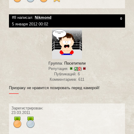
#8 написал:
Nikmond
0
5 января 2012 00:02
Группа
:
Посетители
Репутация:
(
2
|
0
)
Публикаций: 6
Комментариев: 611
Призраку не нравится позировать перед камерой!
--------
Зарегистрирован:
23.03.2011