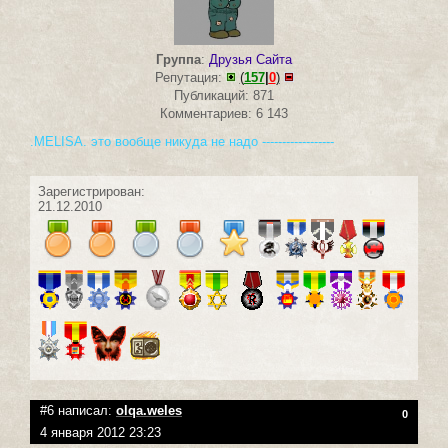
Группа
:
Друзья Сайта
Репутация:
(
157
|
0
)
Публикаций: 871
Комментариев: 6 143
.MELISA. это вообще никуда не надо ------------------
Зарегистрирован:
21.12.2010
#6 написал:
olqa.weles
0
4 января 2012 23:23