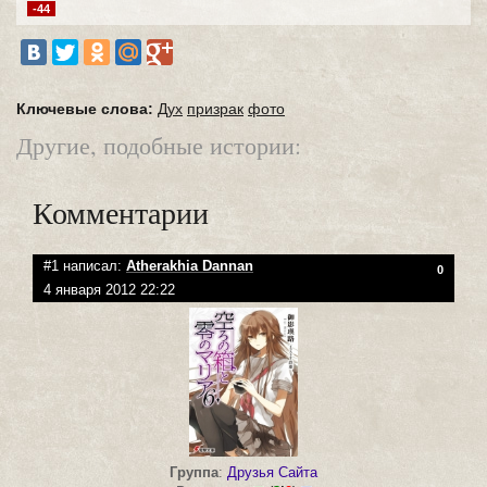
-44
Ключевые слова:
Дух
призрак
фото
Другие, подобные истории:
Комментарии
#1 написал:
Atherakhia Dannan
0
4 января 2012 22:22
Группа
:
Друзья Сайта