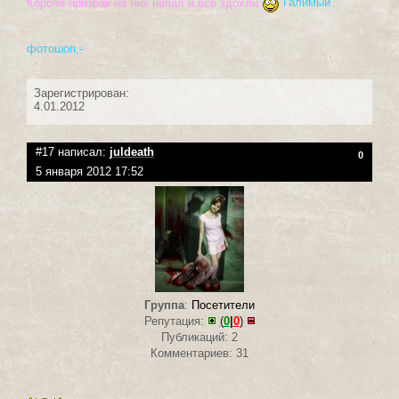
Короче призрак на них напал и все здохли
Галимый
фотошоп,-
Зарегистрирован:
4.01.2012
#17 написал:
juldeath
0
5 января 2012 17:52
Группа
:
Посетители
Репутация:
(
0
|
0
)
Публикаций: 2
Комментариев: 31