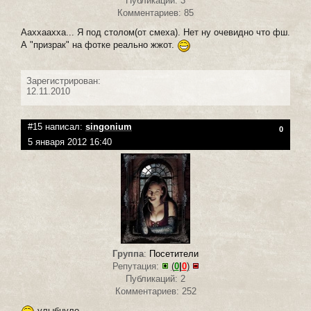
Публикаций: 3
Комментариев: 85
Ааххаахха... Я под столом(от смеха). Нет ну очевидно что фш.
А "призрак" на фотке реально жжот.
Зарегистрирован:
12.11.2010
#15 написал:
singonium
0
5 января 2012 16:40
Группа
:
Посетители
Репутация:
(
0
|
0
)
Публикаций: 2
Комментариев: 252
улыбнуло