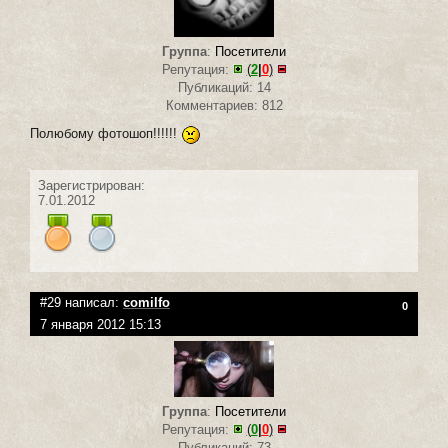
Группа
:
Посетители
Репутация:
(
2
|
0
)
Публикаций: 14
Комментариев: 812
Полюбому фотошоп!!!!!!
Зарегистрирован:
7.01.2012
#29 написал:
сomilfo
0
7 января 2012 15:13
Группа
:
Посетители
Репутация:
(
0
|
0
)
Публикаций: 73