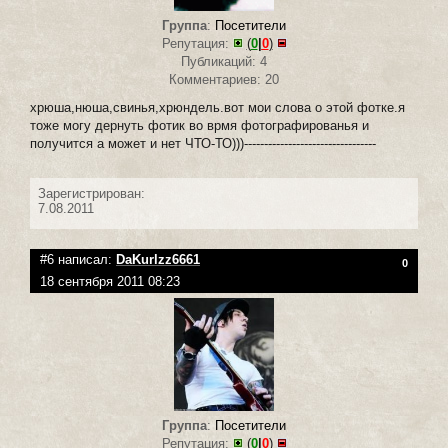
Группа
:
Посетители
Репутация:
(
0
|
0
)
Публикаций: 4
Комментариев: 20
хрюша,нюша,свинья,хрюндель.вот мои слова о этой фотке.я
тоже могу дернуть фотик во врмя фотографированья и
получится а может и нет ЧТО-ТО)))---------------------------------
Зарегистрирован:
7.08.2011
#6 написал:
DaKurlzz6661
0
18 сентября 2011 08:23
Группа
:
Посетители
Репутация:
(
0
|
0
)