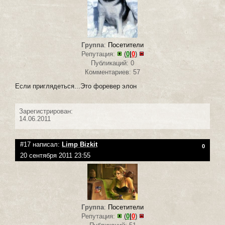
Группа
:
Посетители
Репутация:
(
0
|
0
)
Публикаций: 0
Комментариев: 57
Если приглядеться...Это форевер элон
Зарегистрирован:
14.06.2011
#17 написал:
Limp Bizkit
0
20 сентября 2011 23:55
Группа
:
Посетители
Репутация:
(
0
|
0
)