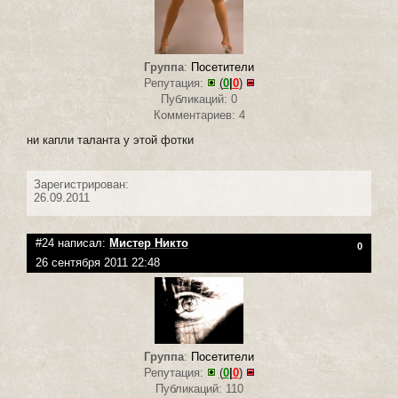
Группа
:
Посетители
Репутация:
(
0
|
0
)
Публикаций: 0
Комментариев: 4
ни капли таланта у этой фотки
Зарегистрирован:
26.09.2011
#24 написал:
Мистер Никто
0
26 сентября 2011 22:48
Группа
:
Посетители
Репутация:
(
0
|
0
)
Публикаций: 110