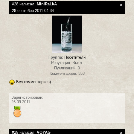
#28 написал:
MiniRaLkA
0
28 сентября 2011 04:34
Группа
:
Посетители
Репутация: Выкл.
Публикаций: 0
Комментариев: 353
Без комментариев)
Зарегистрирован:
26.09.2011
#29 написал:
VOYAG
0