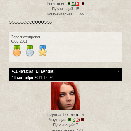
Репутация:
(
1
|
-1
)
Публикаций: 15
Комментариев: 1 299
ООООООООООООООо -------------------------------------------
Зарегистрирован:
6.06.2011
#11 написал:
EliaAngst
0
18 сентября 2011 17:02
Группа
:
Посетители
Репутация:
(
0
|
0
)
Публикаций: 7
Комментариев: 423