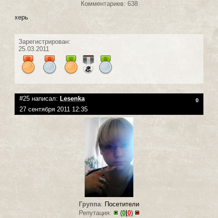
Комментариев: 638
херь
Зарегистрирован:
25.03.2011
#25 написал:
Lesenka
0
27 сентября 2011 12:35
Группа
:
Посетители
Репутация:
(
0
|
0
)