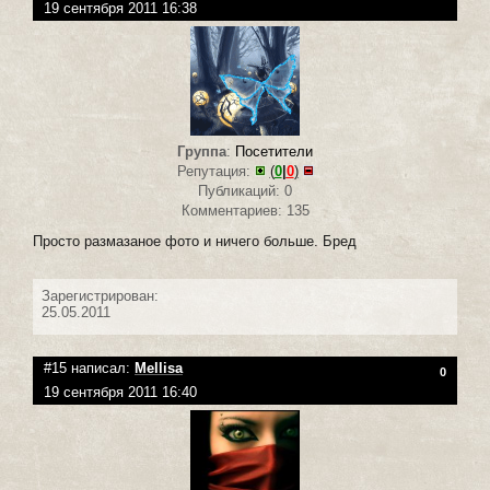
19 сентября 2011 16:38
Группа
:
Посетители
Репутация:
(
0
|
0
)
Публикаций: 0
Комментариев: 135
Просто размазаное фото и ничего больше. Бред
Зарегистрирован:
25.05.2011
#15 написал:
Mellisa
0
19 сентября 2011 16:40