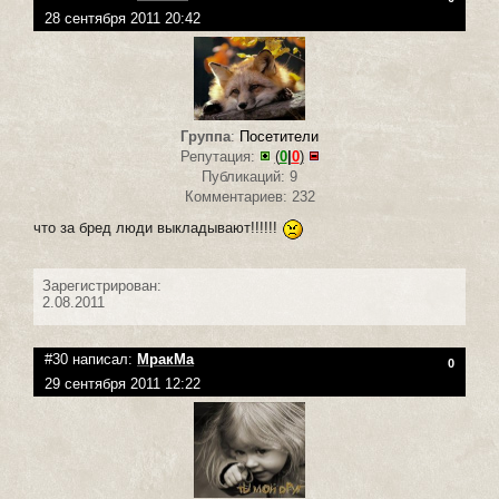
28 сентября 2011 20:42
Группа
:
Посетители
Репутация:
(
0
|
0
)
Публикаций: 9
Комментариев: 232
что за бред люди выкладывают!!!!!!
Зарегистрирован:
2.08.2011
#30 написал:
МракМа
0
29 сентября 2011 12:22