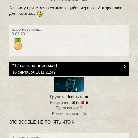
А я вижу приветливо ухмыляющийся черепок. Автору плюс
для позитива.
Зарегистрирован:
9.08.2011
#12 написал:
marusia=)
0
18 сентября 2011 21:49
Группа
:
Посетители
Репутация:
(
0
|
0
)
Публикаций: 3
Комментариев: 26
ЭТО ВООБЩЕ НЕ ПОНЯТЬ,ЧТО!!-
Зарегистрирован: