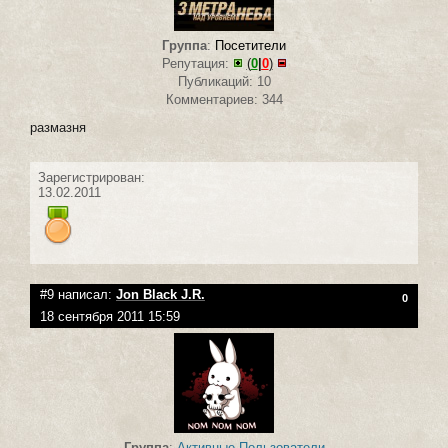
Группа
:
Посетители
Репутация:
(
0
|
0
)
Публикаций: 10
Комментариев: 344
размазня
Зарегистрирован:
13.02.2011
#9 написал:
Jon Black J.R.
0
18 сентября 2011 15:59
Группа
:
Активные Пользователи