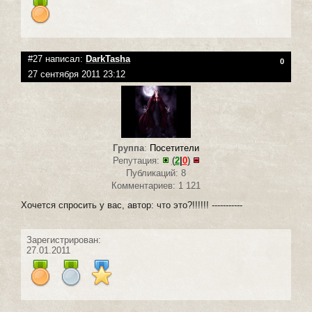
#27 написал:
DarkTasha
0
27 сентября 2011 23:12
Группа
:
Посетители
Репутация:
(
2
|
0
)
Публикаций: 8
Комментариев: 1 121
Хочется спросить у вас, автор: что это?!!!!!! -----------
Зарегистрирован:
27.01.2011