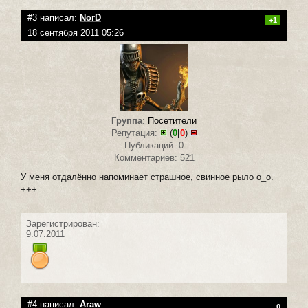
#3 написал:
NorD
+1
18 сентября 2011 05:26
Группа
:
Посетители
Репутация:
(
0
|
0
)
Публикаций: 0
Комментариев: 521
У меня отдалённо напоминает страшное, свинное рыло о_о.
+++
Зарегистрирован:
9.07.2011
#4 написал:
Araw
0