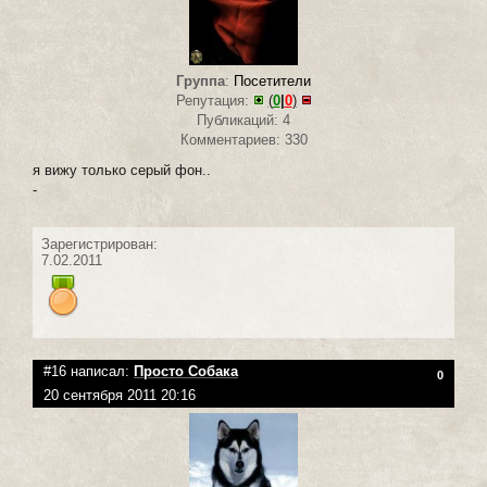
Группа
:
Посетители
Репутация:
(
0
|
0
)
Публикаций: 4
Комментариев: 330
я вижу только серый фон..
-
Зарегистрирован:
7.02.2011
#16 написал:
Просто Собака
0
20 сентября 2011 20:16