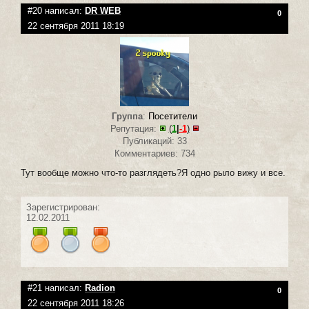
#20 написал:
DR WEB
0
22 сентября 2011 18:19
Группа
:
Посетители
Репутация:
(
1
|
-1
)
Публикаций: 33
Комментариев: 734
Тут вообще можно что-то разглядеть?Я одно рыло вижу и все.
Зарегистрирован:
12.02.2011
#21 написал:
Radion
0
22 сентября 2011 18:26