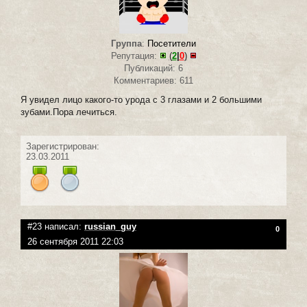
Группа
:
Посетители
Репутация:
(
2
|
0
)
Публикаций: 6
Комментариев: 611
Я увидел лицо какого-то урода с 3 глазами и 2 большими
зубами.Пора лечиться.
Зарегистрирован:
23.03.2011
#23 написал:
russian_guy
0
26 сентября 2011 22:03