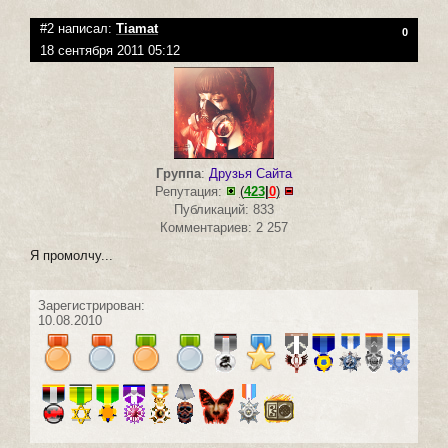
#2 написал:
Tiamat
0
18 сентября 2011 05:12
Группа
:
Друзья Сайта
Репутация:
(
423
|
0
)
Публикаций: 833
Комментариев: 2 257
Я промолчу...
Зарегистрирован:
10.08.2010