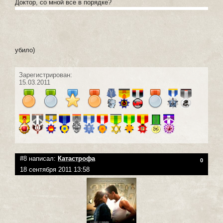
Доктор, со мной все в порядке?
убило)
Зарегистрирован:
15.03.2011
#8 написал:
Катастрофа
0
18 сентября 2011 13:58