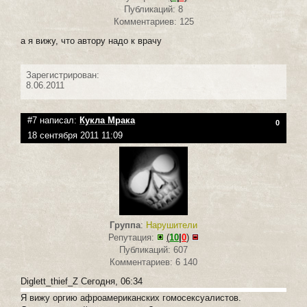
Публикаций: 8
Комментариев: 125
а я вижу, что автору надо к врачу
Зарегистрирован:
8.06.2011
#7 написал:
Кукла Мрака
0
18 сентября 2011 11:09
Группа
:
Нарушители
Репутация:
(
10
|
0
)
Публикаций: 607
Комментариев: 6 140
Diglett_thief_Z Сегодня, 06:34
Я вижу оргию афроамериканских гомосексуалистов.