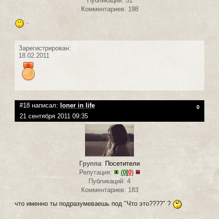
Публикаций: 51
Комментариев: 198
-
Зарегистрирован:
18.02.2011
#18 написал:
loner in life
0
21 сентября 2011 09:35
Группа
:
Посетители
Репутация:
(
0
|
0
)
Публикаций: 4
Комментариев: 183
что именно ты подразумеваешь под "Что это????" ?