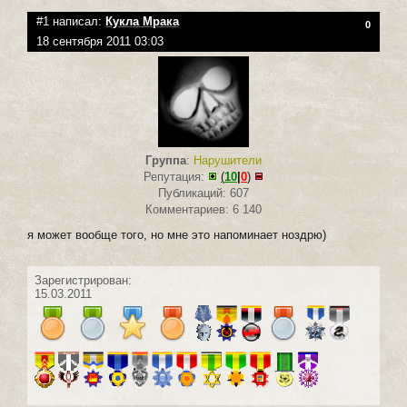
#1 написал:
Кукла Мрака
0
18 сентября 2011 03:03
Группа
:
Нарушители
Репутация:
(
10
|
0
)
Публикаций: 607
Комментариев: 6 140
я может вообще того, но мне это напоминает ноздрю)
Зарегистрирован:
15.03.2011