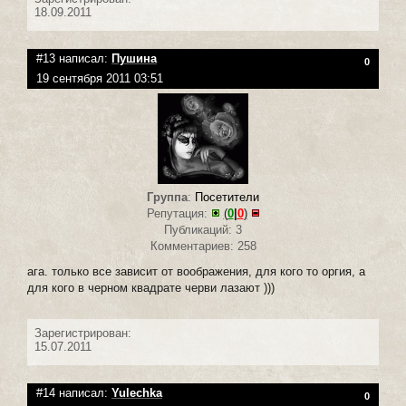
18.09.2011
#13 написал:
Пушина
0
19 сентября 2011 03:51
Группа
:
Посетители
Репутация:
(
0
|
0
)
Публикаций: 3
Комментариев: 258
ага. только все зависит от воображения, для кого то оргия, а
для кого в черном квадрате черви лазают )))
Зарегистрирован:
15.07.2011
#14 написал:
Yulechka
0