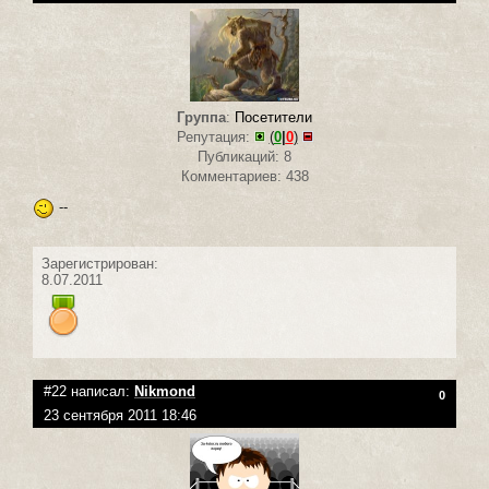
Группа
:
Посетители
Репутация:
(
0
|
0
)
Публикаций: 8
Комментариев: 438
--
Зарегистрирован:
8.07.2011
#22 написал:
Nikmond
0
23 сентября 2011 18:46