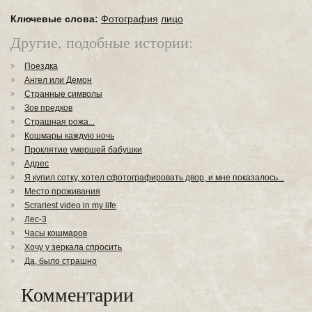
Ключевые слова:
Фотография
лицо
Другие, подобные истории:
Поездка
Ангел или Демон
Странные символы
Зов предков
Страшная рожа...
Кошмары каждую ночь
Проклятие умершей бабушки
Адрес
Я купил сотку, хотел сфотографировать двор, и мне показалось...
Место проживания
Scrariest video in my life
Лес-3
Часы кошмаров
Хочу у зеркала спросить
Да, было страшно
Комментарии