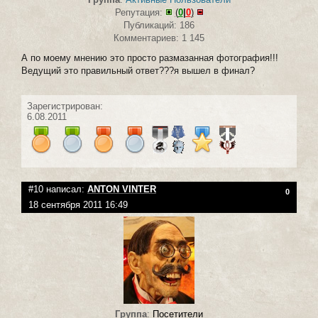
Репутация:
(
0
|
0
)
Публикаций: 186
Комментариев: 1 145
А по моему мнению это просто размазанная фотография!!!
Ведущий это правильный ответ???я вышел в финал?
Зарегистрирован:
6.08.2011
#10 написал:
ANTON VINTER
0
18 сентября 2011 16:49
Группа
:
Посетители