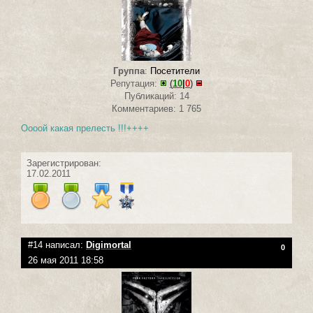
Группа
:
Посетители
Репутация:
(
10
|
0
)
Публикаций: 14
Комментариев: 1 765
Оооой какая прелесть !!!++++
Зарегистрирован:
17.02.2011
#14 написал:
Digimortal
0
26 мая 2011 18:58