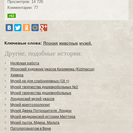
Просмотров: 14 726
Комментарии: 77
+62
Ключевые слова:
Япония
животные
музей.
Другие, подобные истории:
Нелёгкая работа
Японский художник ужасов Кизимекка (Kizimacca)
Химера
Музей не для слабонервных (18 +)
Музей творчества душевнобольных №2
Музей творчества душевнобольных
Лондонский музей ужасов
Музей криптозоологии!
Музей Джека Потрошителя. Лондон
Музей медицинской истории Мюттера
Музей пыток. Мдина. Мальта
Патологоанатом в Вене