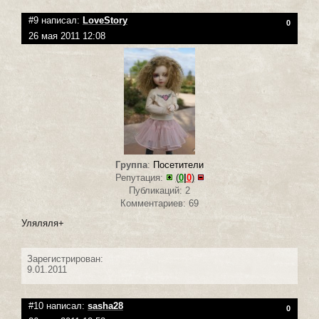
#9 написал:
LoveStory
0
26 мая 2011 12:08
Группа
:
Посетители
Репутация:
(
0
|
0
)
Публикаций: 2
Комментариев: 69
Уляляля+
Зарегистрирован:
9.01.2011
#10 написал:
sasha28
0