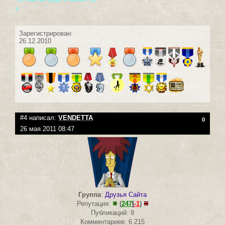
+
Зарегистрирован:
26.12.2010
#4 написал:
VENDETTA
0
26 мая 2011 08:47
Группа
:
Друзья Сайта
Репутация:
(
247
|
-1
)
Публикаций: 9
Комментариев: 6 215