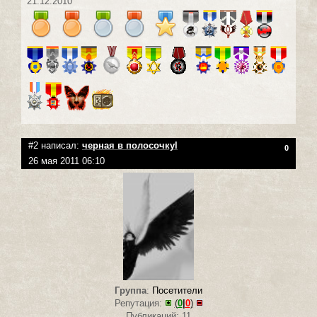
21.12.2010
#2 написал:
черная в полосочкуl
0
26 мая 2011 06:10
Группа
:
Посетители
Репутация:
(
0
|
0
)
Публикаций: 11