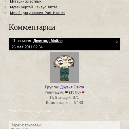
Мутации животных
Музей чертей. Канаус. Литва
Музей душ усопших. Рим. Италия
Комментарии
#1 написал:
Дезмонд Майлс
0
26 мая 2011 02:34
Группа
:
Друзья Сайта
Репутация:
(
157
|
0
)
Публикаций: 871
Комментариев: 6 143
Третий снизу, подозрителен... +
Зарегистрирован: