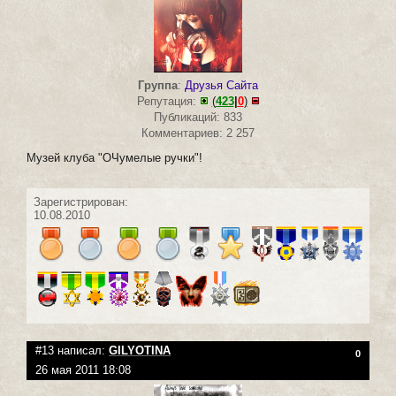
Группа
:
Друзья Сайта
Репутация:
(
423
|
0
)
Публикаций: 833
Комментариев: 2 257
Музей клуба "ОЧумелые ручки"!
Зарегистрирован:
10.08.2010
#13 написал:
GILYOTINA
0
26 мая 2011 18:08