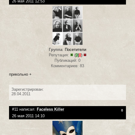
26 мая 2011 12:53
Группа
:
Посетители
Репутация:
(
0
|
0
)
Публикаций: 0
Комментариев: 83
прикольно +
Зарегистрирован:
28.04.2011
#11 написал:
Faceless Killer
0
26 мая 2011 14:10