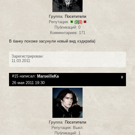
Группа
:
Посетители
Репутация:
(
0
|
0
)
Публикаций: 0
Комментариев: 171
В банку похоже засунули новый вид хэдкраба)
Зарегистрирован:
11.03.2011
#15 написал:
MarseilleKa
0
26 мая 2011 19:30
Группа
:
Посетители
Репутация: Выкл.
Публикаций: 1