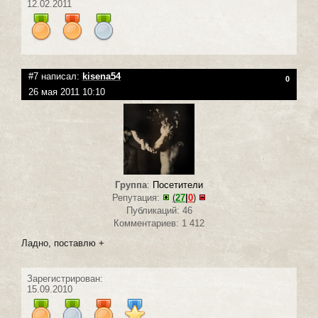
12.02.2011
#7 написал:
kisena54
0
26 мая 2011 10:10
Группа
:
Посетители
Репутация:
(
27
|
0
)
Публикаций: 46
Комментариев: 1 412
Ладно, поставлю +
Зарегистрирован:
15.09.2010