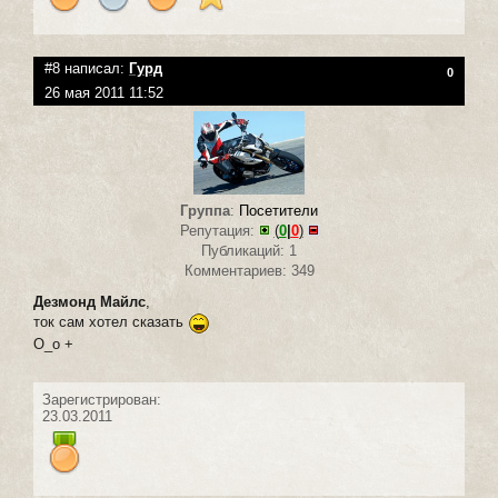
#8 написал:
Гурд
0
26 мая 2011 11:52
Группа
:
Посетители
Репутация:
(
0
|
0
)
Публикаций: 1
Комментариев: 349
Дезмонд Майлс
,
ток сам хотел сказать
O_o +
Зарегистрирован:
23.03.2011