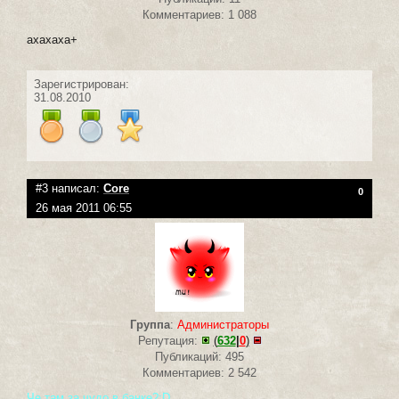
Комментариев: 1 088
ахахаха+
Зарегистрирован:
31.08.2010
#3 написал:
Core
0
26 мая 2011 06:55
Группа
:
Администраторы
Репутация:
(
632
|
0
)
Публикаций: 495
Комментариев: 2 542
Че там за чудо в банке?:D