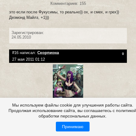
Комментариев: 155
это если после Фукусимы, то реально)) ох, и смех, и грех))
Дезмонд Майлз, +1)))
Зарегистрирован:
24.05.2010
#16 написал:
Скорпиона
0
27 мая 2011 01:12
Мы используем файлы cookie для улучшения работы сайта.
Группа
:
Посетители
Продолжая использование сайта, вы соглашаетесь с политико
Репутация:
(
0
|
0
)
обработки персональных данных.
Публикаций: 5
Комментариев: 57
Принимаю
Уж больно подозрительные существа! Оссобенно интересно