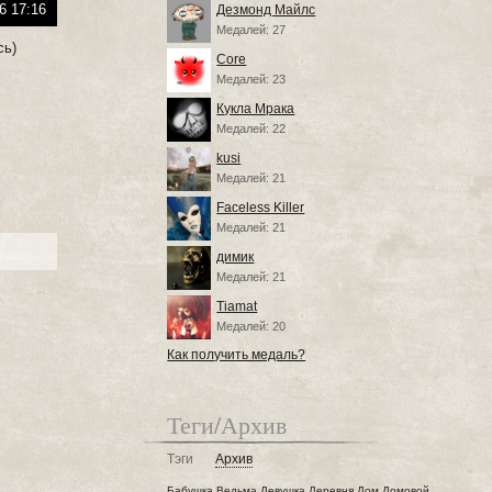
6 17:16
Дезмонд Майлс
Медалей: 27
сь)
Core
Медалей: 23
Кукла Мрака
Медалей: 22
kusi
Медалей: 21
Faceless Killer
Медалей: 21
димик
Медалей: 21
Tiamat
Медалей: 20
Как получить медаль?
Теги/Архив
Тэги
Архив
Бабушка
Ведьма
Девушка
Деревня
Дом
Домовой