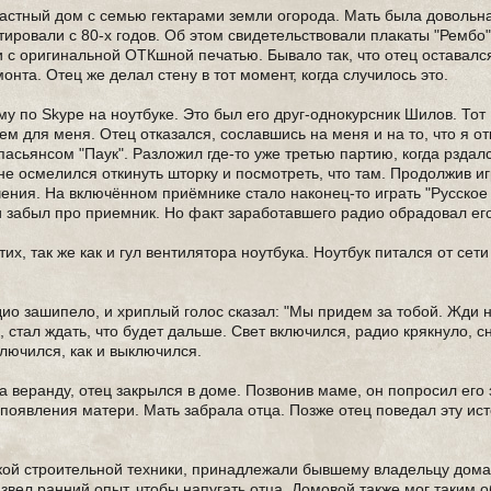
астный дом с семью гектарами земли огорода. Мать была довольна
тировали с 80-х годов. Об этом свидетельствовали плакаты "Рембо"
и с оригинальной ОТКшной печатью. Бывало так, что отец оставалс
онта. Отец же делал стену в тот момент, когда случилось это.
ему по Skype на ноутбуке. Это был его друг-однокурсник Шилов. Тот
ем для меня. Отец отказался, сославшись на меня и на то, что я о
асьянсом "Паук". Разложил где-то уже третью партию, когда рздался
не осмелился откинуть шторку и посмотреть, что там. Продолжив иг
ения. На включённом приёмнике стало наконец-то играть "Русское
и забыл про приемник. Но факт заработавшего радио обрадовал ег
их, так же как и гул вентилятора ноутбука. Ноутбук питался от сети
дио зашипело, и хриплый голос сказал: "Мы придем за тобой. Жди н
, стал ждать, что будет дальше. Свет включился, радио крякнуло, с
ключился, как и выключился.
а веранду, отец закрылся в доме. Позвонив маме, он попросил его 
до появления матери. Мать забрала отца. Позже отец поведал эту ис
акой строительной техники, принадлежали бывшему владельцу дома
звел ранний опыт, чтобы напугать отца. Домовой также мог таким 