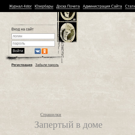
Журнал 4stor
Юзербары
Доска Почета
Администрация Сайта
Стати
Вход на сайт
Регистрация
Забыли пароль
Страшилки
Запертый в доме