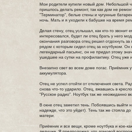
Мои родители купили новый дом. Небольшой ч
пришлось делать ремонт, так как дом не ремон
"Терминатор", белые стены и чугунные батаре
ночь. Мать и я уходили к бабушке на время рем
Делая стену, отец услышал, как кто-то звонит 
интересовался, будет ли отец брать у него мод
окончания разговора отец решил отдохнуть за п
рядом с которым сидел отец за ноутбуком. Он 
легендарный пасьянс, он не придал этому знач
ушедшее на сутки на профилактику. Отец уже 
Внезапно свет во всем доме погас. Приёмник ут
аккумулятора.
Отец не успел отойти от отключения света. Ра
снова что-то ударило. Отец, вжавшись в кресло
"Русское радио". Ноутбук так же неожиданно в
В окне отец заметил тень. Побоявшись выйти н
надежде, что это уйдет). Тень так же стояла 
матери.
Приёмник и все вещи, кроме ноутбука и кое-к
дедушке. Я предположил, что домовой воспрои