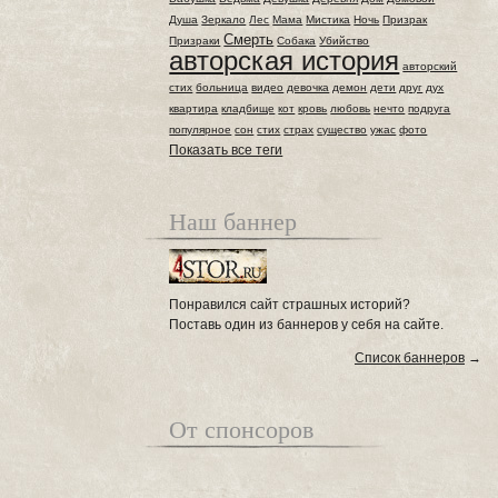
Душа
Зеркало
Лес
Мама
Мистика
Ночь
Призрак
Смерть
Призраки
Собака
Убийство
авторская история
авторский
стих
больница
видео
девочка
демон
дети
друг
дух
квартира
кладбище
кот
кровь
любовь
нечто
подруга
популярное
сон
стих
страх
существо
ужас
фото
Показать все теги
Наш баннер
Понравился сайт страшных историй?
Поставь один из баннеров у себя на сайте.
Список баннеров
→
От спонсоров