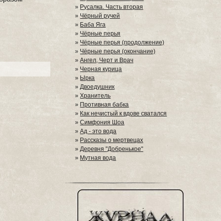
»
Русалка. Часть вторая
»
Чёрный ручей
»
Баба Яга
»
Чёрные перья
»
Чёрные перья (продолжение)
»
Чёрные перья (окончание)
»
Ангел, Черт и Врач
»
Черная курица
»
Ырка
»
Двоедушник
»
Хранитель
»
Противная бабка
»
Как нечистый к вдове сватался
»
Симфония Шоа
»
Ад - это вода
»
Рассказы о мертвецах
»
Деревня "Добренькое"
»
Мутная вода