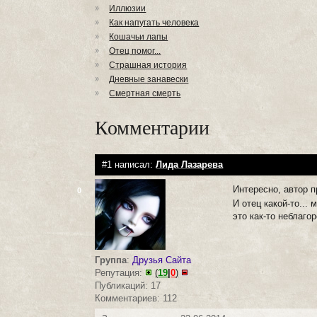
Иллюзии
Как напугать человека
Кошачьи лапы
Отец помог...
Страшная история
Дневные занавески
Смертная смерть
Комментарии
#1 написал:
Лида Лазарева
Интересно, автор 
0
И отец какой-то...
это как-то неблагор
Группа
:
Друзья Сайта
Репутация:
(
19
|
0
)
Публикаций: 17
Комментариев: 112