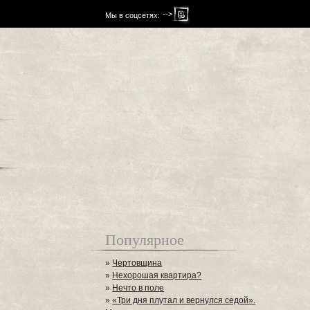
-->
Мы в соцсетях:
Популярное
»
Чертовщина
»
Нехорошая квартира?
»
Нечто в поле
»
«Три дня плутал и вернулся седой».