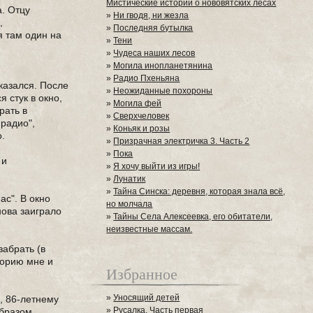
Мистические истории о нововятских лесах
. Отцу
»
Ни гводя, ни жезла
,
»
Последняя бутылка
я там один на
»
Тени
»
Чудеса наших лесов
»
Могила инопланетянина
»
Радио Пхеньяна
тказался. После
»
Неожиданные похороны
 стук в окно,
»
Могила фей
рать в
»
Сверхчеловек
 радио",
»
Коньяк и розы
о.
»
Призрачная электричка 3. Часть 2
»
Пока
 и
»
Я хочу выйти из игры!
»
Лунатик
»
Тайна Синска: деревня, которая знала всё,
ас". В окно
но молчала
нова заиграло
»
Тайны Села Алексеевка, его обитатели,
неизвестные массам.
забрать (в
торию мне и
Избранное
»
Уносящий детей
, 86-летнему
»
Русалка. Часть первая
образом