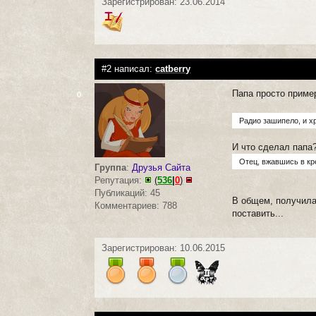
Зарегистрирован: 23.06.2014
#2 написал:
catberry
Папа просто пример
0
Радио зашипело, и х
И что сделал папа?
Отец, вжавшись в кре
Группа
:
Друзья Сайта
Репутация:
(
536
|
0
)
Публикаций: 45
В общем, получилас
Комментариев: 788
поставить...
Зарегистрирован: 10.06.2015