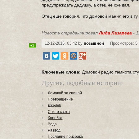
предупреждать дедушку, а отец не ожидал.
Отец еще говорил, что домовой манил его в ту
Новость отредактировал
Лида Лазарева
- 1
12-12-2015, 03:42 by
позывной
Просмотров: 5
+1
Ключевые слова:
Домовой
радио
темнота
сту
Другие, подобные истории:
Домовой за спиной
Превращение
Джефф
С того света
Коробка
Вода
Развод
Послание призрака