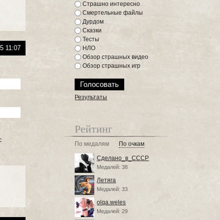
Страшно интересно
Смертельные файлы
Дурдом
Сказки
Тесты
5 11:07
НЛО
Обзор страшных видео
Обзор страшных игр
Результаты
Рейтинг
с
По медалям
По очкам
Сделано_в_СССР
Медалей: 38
Летяга
Медалей: 33
olqa.weles
Медалей: 29